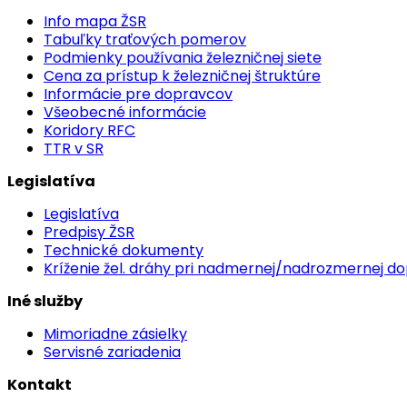
Info mapa ŽSR
Tabuľky traťových pomerov
Podmienky používania železničnej siete
Cena za prístup k železničnej štruktúre
Informácie pre dopravcov
Všeobecné informácie
Koridory RFC
TTR v SR
Legislatíva
Legislatíva
Predpisy ŽSR
Technické dokumenty
Kríženie žel. dráhy pri nadmernej/nadrozmernej d
Iné služby
Mimoriadne zásielky
Servisné zariadenia
Kontakt