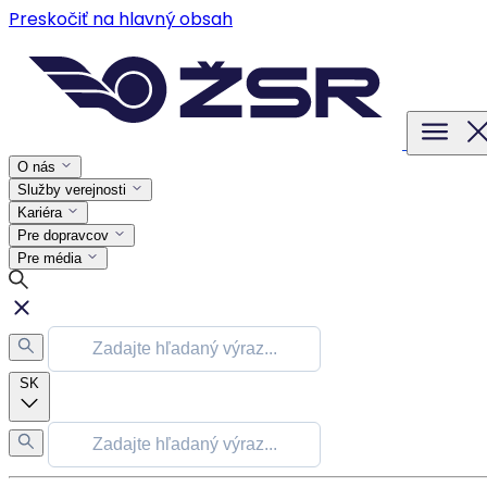
Preskočiť na hlavný obsah
O nás
Služby verejnosti
Kariéra
Pre dopravcov
Pre média
SK