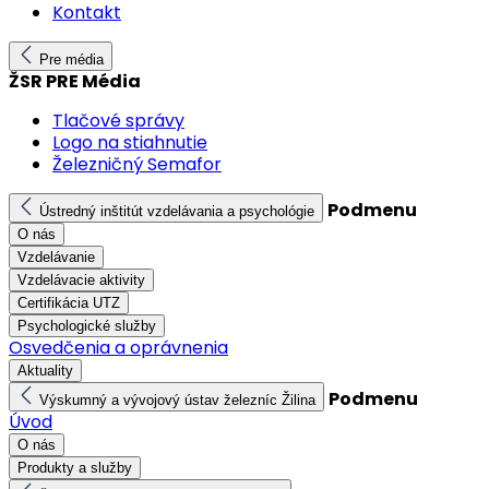
Kontakt
Pre média
ŽSR PRE Média
Tlačové správy
Logo na stiahnutie
Železničný Semafor
Podmenu
Ústredný inštitút vzdelávania a psychológie
O nás
Vzdelávanie
Vzdelávacie aktivity
Certifikácia UTZ
Psychologické služby
Osvedčenia a oprávnenia
Aktuality
Podmenu
Výskumný a vývojový ústav železníc Žilina
Úvod
O nás
Produkty a služby