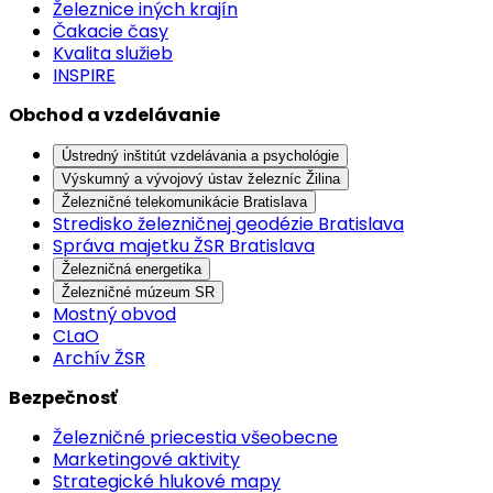
Železnice iných krajín
Čakacie časy
Kvalita služieb
INSPIRE
Obchod a vzdelávanie
Ústredný inštitút vzdelávania a psychológie
Výskumný a vývojový ústav železníc Žilina
Železničné telekomunikácie Bratislava
Stredisko železničnej geodézie Bratislava
Správa majetku ŽSR Bratislava
Železničná energetika
Železničné múzeum SR
Mostný obvod
CLaO
Archív ŽSR
Bezpečnosť
Železničné priecestia všeobecne
Marketingové aktivity
Strategické hlukové mapy