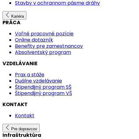
Stavby v ochrannom pásme dráhy
Kariéra
PRÁCA
Voľné pracovné pozície
Online dotazník
Benefity pre zamestnancov
Absolventský program
VZDELÁVANIE
Prax a stáže
Duálne vzdelávanie
Štipendijný program SŠ
Štipendijný program VŠ
KONTAKT
Kontakt
Pre dopravcov
Infraštruktúra