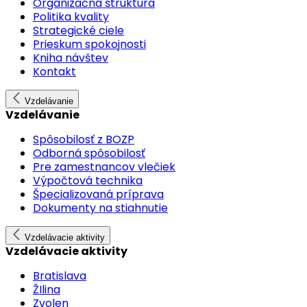
Organizačná štruktúra
Politika kvality
Strategické ciele
Prieskum spokojnosti
Kniha návštev
Kontakt
Vzdelávanie
Vzdelávanie
Spôsobilosť z BOZP
Odborná spôsobilosť
Pre zamestnancov vlečiek
Výpočtová technika
Špecializovaná príprava
Dokumenty na stiahnutie
Vzdelávacie aktivity
Vzdelávacie aktivity
Bratislava
ŽIlina
Zvolen