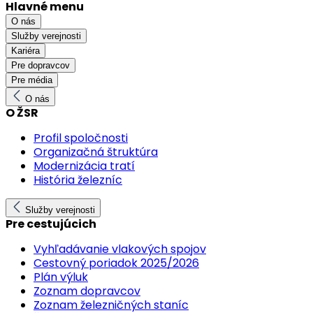
Hlavné menu
O nás
Služby verejnosti
Kariéra
Pre dopravcov
Pre média
O nás
O ŽSR
Profil spoločnosti
Organizačná štruktúra
Modernizácia tratí
História železníc
Služby verejnosti
Pre cestujúcich
Vyhľadávanie vlakových spojov
Cestovný poriadok 2025/2026
Plán výluk
Zoznam dopravcov
Zoznam železničných staníc