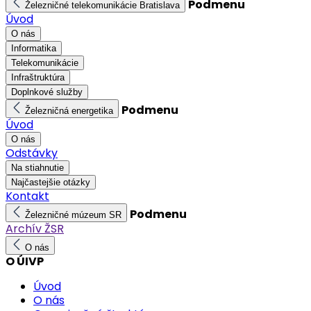
Podmenu
Železničné telekomunikácie Bratislava
Úvod
O nás
Informatika
Telekomunikácie
Infraštruktúra
Doplnkové služby
Podmenu
Železničná energetika
Úvod
O nás
Odstávky
Na stiahnutie
Najčastejšie otázky
Kontakt
Podmenu
Železničné múzeum SR
Archív ŽSR
O nás
O ÚIVP
Úvod
O nás