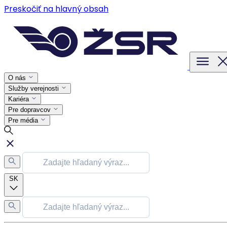
Preskočiť na hlavný obsah
O nás
Služby verejnosti
Kariéra
Pre dopravcov
Pre média
SK