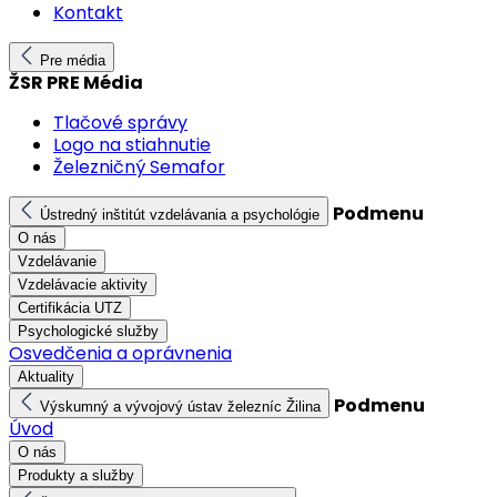
Kontakt
Pre média
ŽSR PRE Média
Tlačové správy
Logo na stiahnutie
Železničný Semafor
Podmenu
Ústredný inštitút vzdelávania a psychológie
O nás
Vzdelávanie
Vzdelávacie aktivity
Certifikácia UTZ
Psychologické služby
Osvedčenia a oprávnenia
Aktuality
Podmenu
Výskumný a vývojový ústav železníc Žilina
Úvod
O nás
Produkty a služby