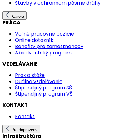
Stavby v ochrannom pásme dráhy
Kariéra
PRÁCA
Voľné pracovné pozície
Online dotazník
Benefity pre zamestnancov
Absolventský program
VZDELÁVANIE
Prax a stáže
Duálne vzdelávanie
Štipendijný program SŠ
Štipendijný program VŠ
KONTAKT
Kontakt
Pre dopravcov
Infraštruktúra