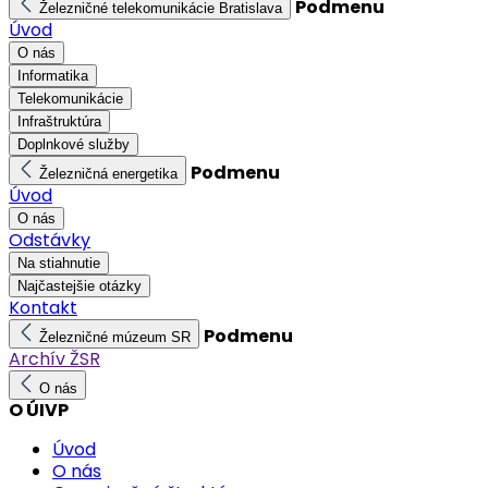
Podmenu
Železničné telekomunikácie Bratislava
Úvod
O nás
Informatika
Telekomunikácie
Infraštruktúra
Doplnkové služby
Podmenu
Železničná energetika
Úvod
O nás
Odstávky
Na stiahnutie
Najčastejšie otázky
Kontakt
Podmenu
Železničné múzeum SR
Archív ŽSR
O nás
O ÚIVP
Úvod
O nás