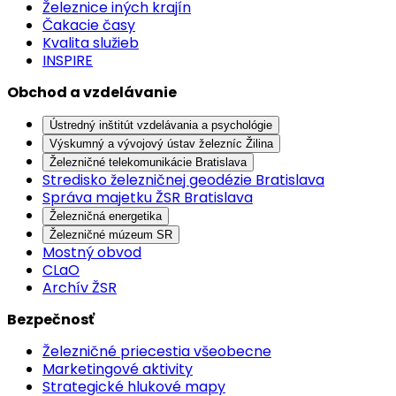
Železnice iných krajín
Čakacie časy
Kvalita služieb
INSPIRE
Obchod a vzdelávanie
Ústredný inštitút vzdelávania a psychológie
Výskumný a vývojový ústav železníc Žilina
Železničné telekomunikácie Bratislava
Stredisko železničnej geodézie Bratislava
Správa majetku ŽSR Bratislava
Železničná energetika
Železničné múzeum SR
Mostný obvod
CLaO
Archív ŽSR
Bezpečnosť
Železničné priecestia všeobecne
Marketingové aktivity
Strategické hlukové mapy