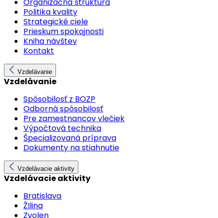
Organizačná štruktúra
Politika kvality
Strategické ciele
Prieskum spokojnosti
Kniha návštev
Kontakt
Vzdelávanie
Vzdelávanie
Spôsobilosť z BOZP
Odborná spôsobilosť
Pre zamestnancov vlečiek
Výpočtová technika
Špecializovaná príprava
Dokumenty na stiahnutie
Vzdelávacie aktivity
Vzdelávacie aktivity
Bratislava
ŽIlina
Zvolen