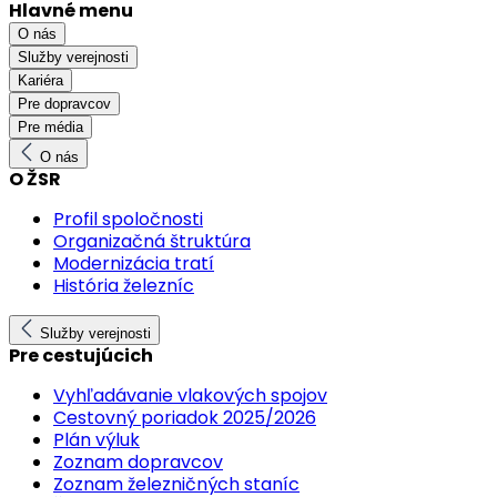
Hlavné menu
O nás
Služby verejnosti
Kariéra
Pre dopravcov
Pre média
O nás
O ŽSR
Profil spoločnosti
Organizačná štruktúra
Modernizácia tratí
História železníc
Služby verejnosti
Pre cestujúcich
Vyhľadávanie vlakových spojov
Cestovný poriadok 2025/2026
Plán výluk
Zoznam dopravcov
Zoznam železničných staníc