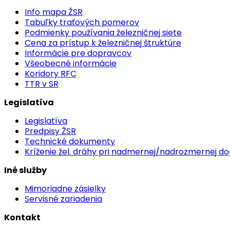
Info mapa ŽSR
Tabuľky traťových pomerov
Podmienky používania železničnej siete
Cena za prístup k železničnej štruktúre
Informácie pre dopravcov
Všeobecné informácie
Koridory RFC
TTR v SR
Legislatíva
Legislatíva
Predpisy ŽSR
Technické dokumenty
Kríženie žel. dráhy pri nadmernej/nadrozmernej d
Iné služby
Mimoriadne zásielky
Servisné zariadenia
Kontakt