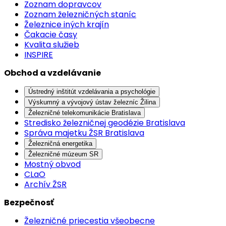
Zoznam dopravcov
Zoznam železničných staníc
Železnice iných krajín
Čakacie časy
Kvalita služieb
INSPIRE
Obchod a vzdelávanie
Ústredný inštitút vzdelávania a psychológie
Výskumný a vývojový ústav železníc Žilina
Železničné telekomunikácie Bratislava
Stredisko železničnej geodézie Bratislava
Správa majetku ŽSR Bratislava
Železničná energetika
Železničné múzeum SR
Mostný obvod
CLaO
Archív ŽSR
Bezpečnosť
Železničné priecestia všeobecne