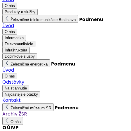
O nás
Produkty a služby
Podmenu
Železničné telekomunikácie Bratislava
Úvod
O nás
Informatika
Telekomunikácie
Infraštruktúra
Doplnkové služby
Podmenu
Železničná energetika
Úvod
O nás
Odstávky
Na stiahnutie
Najčastejšie otázky
Kontakt
Podmenu
Železničné múzeum SR
Archív ŽSR
O nás
O ÚIVP