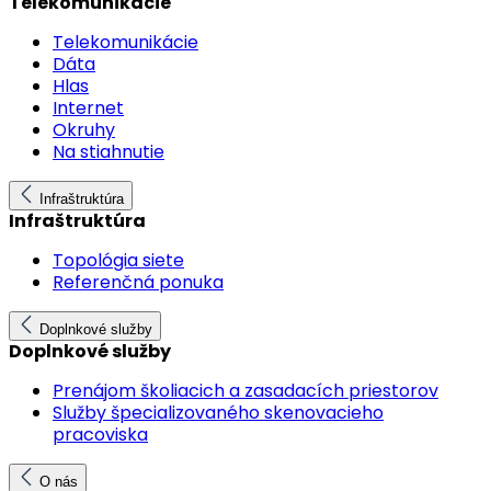
Telekomunikácie
Telekomunikácie
Dáta
Hlas
Internet
Okruhy
Na stiahnutie
Infraštruktúra
Infraštruktúra
Topológia siete
Referenčná ponuka
Doplnkové služby
Doplnkové služby
Prenájom školiacich a zasadacích priestorov
Služby špecializovaného skenovacieho
pracoviska
O nás