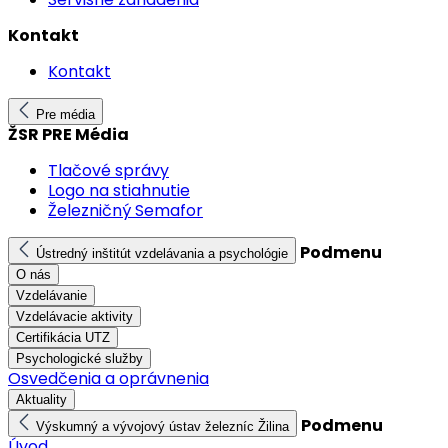
Kontakt
Kontakt
Pre média
ŽSR PRE Média
Tlačové správy
Logo na stiahnutie
Železničný Semafor
Podmenu
Ústredný inštitút vzdelávania a psychológie
O nás
Vzdelávanie
Vzdelávacie aktivity
Certifikácia UTZ
Psychologické služby
Osvedčenia a oprávnenia
Aktuality
Podmenu
Výskumný a vývojový ústav železníc Žilina
Úvod