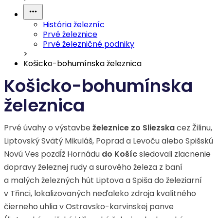
História železníc
Prvé železnice
Prvé železničné podniky
>
Košicko-bohumínska železnica
Košicko-bohumínska
železnica
Prvé úvahy o výstavbe
železnice zo Sliezska
cez Žilinu,
Liptovský Svätý Mikuláš, Poprad a Levoču alebo Spišskú
Novú Ves pozdĺž Hornádu
do Košíc
sledovali zlacnenie
dopravy železnej rudy a surového železa z baní
a malých železných hút Liptova a Spiša do železiarní
v Třinci, lokalizovaných neďaleko zdroja kvalitného
čierneho uhlia v Ostravsko-karvinskej panve