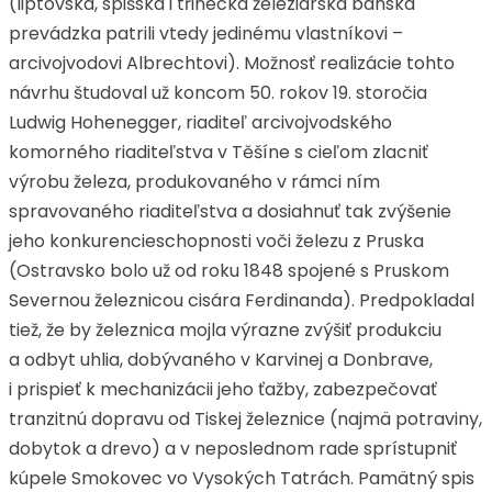
(liptovská, spišská i třinecká železiarska banská
prevádzka patrili vtedy jedinému vlastníkovi –
arcivojvodovi Albrechtovi). Možnosť realizácie tohto
návrhu študoval už koncom 50. rokov 19. storočia
Ludwig Hohenegger, riaditeľ arcivojvodského
komorného riaditeľstva v Těšíne s cieľom zlacniť
výrobu železa, produkovaného v rámci ním
spravovaného riaditeľstva a dosiahnuť tak zvýšenie
jeho konkurencieschopnosti voči železu z Pruska
(Ostravsko bolo už od roku 1848 spojené s Pruskom
Severnou železnicou cisára Ferdinanda). Predpokladal
tiež, že by železnica mojla výrazne zvýšiť produkciu
a odbyt uhlia, dobývaného v Karvinej a Donbrave,
i prispieť k mechanizácii jeho ťažby, zabezpečovať
tranzitnú dopravu od Tiskej železnice (najmä potraviny,
dobytok a drevo) a v neposlednom rade sprístupniť
kúpele Smokovec vo Vysokých Tatrách. Pamätný spis