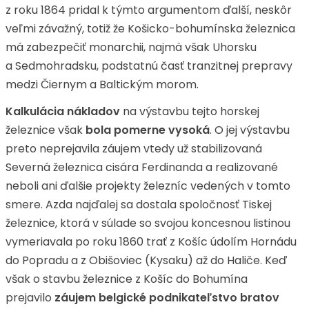
z roku 1864 pridal k týmto argumentom ďalší, neskôr
veľmi závažný, totiž že Košicko-bohumínska železnica
má zabezpečiť monarchii, najmä však Uhorsku
a Sedmohradsku, podstatnú časť tranzitnej prepravy
medzi Čiernym a Baltickým morom.
Kalkulácia nákladov
na výstavbu tejto horskej
železnice však
bola pomerne vysoká
. O jej výstavbu
preto neprejavila záujem vtedy už stabilizovaná
Severná železnica cisára Ferdinanda a realizované
neboli ani ďalšie projekty železníc vedených v tomto
smere. Azda najďalej sa dostala spoločnosť Tiskej
železnice, ktorá v súlade so svojou koncesnou listinou
vymeriavala po roku 1860 trať z Košíc údolím Hornádu
do Popradu a z Obišoviec (Kysaku) až do Haliče. Keď
však o stavbu železnice z Košíc do Bohumína
prejavilo
záujem belgické podnikateľstvo bratov