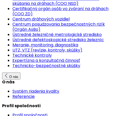
skúšania na dráhach (COO NSD)
Certifikačný orgán osôb vo zváraní na dráhach
(COO ZD)
Centrum dráhových vozidiel
Centrum posudzovania bezpečnostných rizík
(Orgán AsBo)
Ústredné železničné metrologické stredisko
Ústredné defektoskopické stredisko železníc
Meranie, monitoring, diagnostika
UTZ, VTZ (revízie, kontroly, skúšky)
Technické kontroly
Expertízna a konzultačná činnosť
Technicko-bezpečnostné skúšky
O nás
O nás
Systém riadenia kvality
Referencie
Profil spoločnosti
Profil spoločnosti