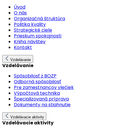
Úvod
O nás
Organizačná štruktúra
Politika kvality
Strategické ciele
Prieskum spokojnosti
Kniha návštev
Kontakt
Vzdelávanie
Vzdelávanie
Spôsobilosť z BOZP
Odborná spôsobilosť
Pre zamestnancov vlečiek
Výpočtová technika
Špecializovaná príprava
Dokumenty na stiahnutie
Vzdelávacie aktivity
Vzdelávacie aktivity