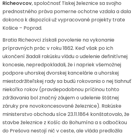
Richeovcov
, spoločnosť Tiskej železnice sa svojho
prednostného práva pomerne ochotne vzdala a dala
dokonca k dispozícii už vypracované projekty trate
Košice – Poprad.
Bratia Richeovci získali povolenie na vykonanie
prípravných prác v roku 1862. Keď však po ich
ukončení žiadali rakúsku vládu o udelenie definitívnej
koncesie, nepredpokladali, že i napriek všemožnej
podpore uhorskej dvorskej kancelárie a uhorskej
miestodržiteľskej rady sa budú rokovania o nej tiahnuť
niekoľko rokov (pravdepodobnou príčinou tohto
zdržiavania bol značný záujem o udelenie štátnej
záruky pre novokoncesované železnice). Rakúske
ministerstvo obchodu síce 23.11.1864 konštatovalo, že
stavbe železnice z Košíc do Bohumína a s odbočkou
do Prešova nestojí nič v ceste, ale vláda predložila