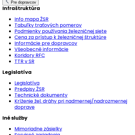
Pre dopravcov
Infraštruktúra
Info mapa ŽSR
Tabuľky traťových pomerov
Podmienky používania železničnej siete
Cena za prístup k železničnej štruktúre
Informácie pre dopravcov
Všeobecné informácie
Koridory RFC
TTR v SR
Legislatíva
Legislatíva
Predpisy ŽSR
Technické dokumenty
Kríženie žel. dráhy pri nadmernej/nadrozmernej
doprave
Iné služby
Mimoriadne zásielky
Servisné zariadenia