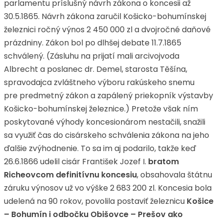
parlamentu príslušný návrh zákona o koncesii až
30.5.1865. Návrh zákona zaručil Košicko-bohumínskej
železnici ročný výnos 2 450 000 zl a dvojročné daňové
prázdniny. Zákon bol po dlhšej debate 11.7.1865
schválený. (Zásluhu na prijatí mali arcivojvoda
Albrecht a poslanec dr. Demel, starosta Těšína,
spravodajca zvláštneho výboru rakúskeho snemu
pre predmetný zákon a zapálený priekopník výstavby
Košicko-bohumínskej železnice.) Pretože však ním
poskytované výhody koncesionárom nestačili, snažili
sa využiť čas do cisárskeho schválenia zákona na jeho
ďalšie zvýhodnenie. To sa im aj podarilo, takže keď
26.6.1866 udelil cisár František Jozef I.
bratom
Richeovcom definitívnu koncesiu
, obsahovala štátnu
záruku výnosov už vo výške 2 683 200 zl. Koncesia bola
udelená na 90 rokov, povolila postaviť železnicu
Košice
– Bohumín i odbočku Obišovce – Prešov ako