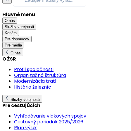
Hlavné menu
O nás
Služby verejnosti
Kariéra
Pre dopravcov
Pre média
O nás
O ŽSR
Profil spoločnosti
Organizačná štruktúra
Modernizácia tratí
História železníc
Služby verejnosti
Pre cestujúcich
Vyhľadávanie vlakových spojov
Cestovný poriadok 2025/2026
Plán výluk