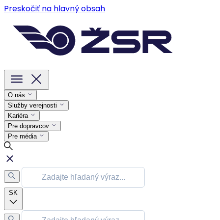
Preskočiť na hlavný obsah
O nás
Služby verejnosti
Kariéra
Pre dopravcov
Pre média
SK