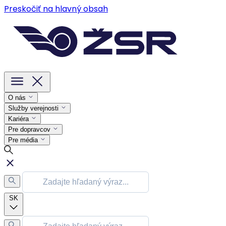
Preskočiť na hlavný obsah
O nás
Služby verejnosti
Kariéra
Pre dopravcov
Pre média
SK