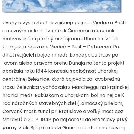
Úvahy o výstavbe železničnej spojnice Viedne a Pešti
s možným pokračovaním k Čiernemu moru boli
motivované exportnými záujmami Uhorska. Viedli
k projektu železnice Viedeň – Pešť – Debrecen. Po
dlhotrvajúcich bojoch medzi koncepciou trasy po
ľavom alebo pravom brehu Dunaja na tento projekt
obdržala roku 1844 koncesiu spoločnosť Uhorskej
centrálnej železnice, ktorá bojovala za ľavobrežnú
trasu. Železnica vychádzala z Marcheggu na krajinskej
hranici medzi Rakúskom a Uhorskom, bol na nej celý
rad náročných stavebných diel (Lamačský prielom,
Červený most, tunel pri Bratislave a veľký most cez
Moravu) a 20. 8. 1848 po nej dorazil do Bratislavy
prvý
parný vlak
. Spojku medzi Gänserndorfom na hlavnej