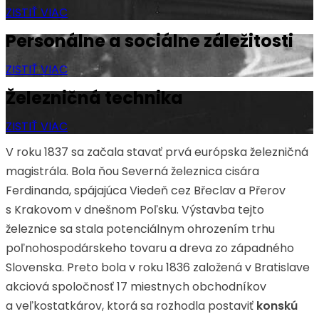
ZISTIŤ VIAC
Personálne a sociálne záležitosti
ZISTIŤ VIAC
Železničná technika
ZISTIŤ VIAC
V roku 1837 sa začala stavať prvá európska železničná
magistrála. Bola ňou Severná železnica cisára
Ferdinanda, spájajúca Viedeň cez Břeclav a Přerov
s Krakovom v dnešnom Poľsku. Výstavba tejto
železnice sa stala potenciálnym ohrozením trhu
poľnohospodárskeho tovaru a dreva zo západného
Slovenska. Preto bola v roku 1836 založená v Bratislave
akciová spoločnosť 17 miestnych obchodníkov
a veľkostatkárov, ktorá sa rozhodla postaviť
konskú