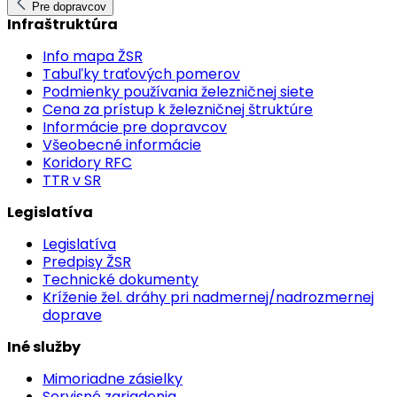
Pre dopravcov
Infraštruktúra
Info mapa ŽSR
Tabuľky traťových pomerov
Podmienky používania železničnej siete
Cena za prístup k železničnej štruktúre
Informácie pre dopravcov
Všeobecné informácie
Koridory RFC
TTR v SR
Legislatíva
Legislatíva
Predpisy ŽSR
Technické dokumenty
Kríženie žel. dráhy pri nadmernej/nadrozmernej
doprave
Iné služby
Mimoriadne zásielky
Servisné zariadenia