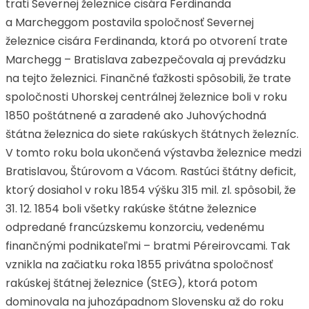
trati Severnej železnice cisára Ferdinanda
a Marcheggom postavila spoločnosť Severnej
železnice cisára Ferdinanda, ktorá po otvorení trate
Marchegg – Bratislava zabezpečovala aj prevádzku
na tejto železnici. Finančné ťažkosti spôsobili, že trate
spoločnosti Uhorskej centrálnej železnice boli v roku
1850 poštátnené a zaradené ako Juhovýchodná
štátna železnica do siete rakúskych štátnych železníc.
V tomto roku bola ukončená výstavba železnice medzi
Bratislavou, Štúrovom a Vácom. Rastúci štátny deficit,
ktorý dosiahol v roku 1854 výšku 315 mil. zl. spôsobil, že
31. 12. 1854 boli všetky rakúske štátne železnice
odpredané francúzskemu konzorciu, vedenému
finančnými podnikateľmi – bratmi Péreirovcami. Tak
vznikla na začiatku roka 1855 privátna spoločnosť
rakúskej štátnej železnice (StEG), ktorá potom
dominovala na juhozápadnom Slovensku až do roku