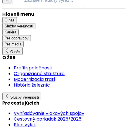
Hlavné menu
O nás
Služby verejnosti
Kariéra
Pre dopravcov
Pre média
O nás
O ŽSR
Profil spoločnosti
Organizačná štruktúra
Modernizácia tratí
História železníc
Služby verejnosti
Pre cestujúcich
Vyhľadávanie vlakových spojov
Cestovný poriadok 2025/2026
Plán výluk