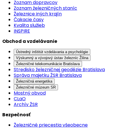
Zoznam dopravcov
Zoznam železničných staníc
Železnice iných krajín
Čakacie časy
Kvalita služieb
INSPIRE
Obchod a vzdelávanie
Ústredný inštitút vzdelávania a psychológie
Výskumný a vývojový ústav železníc Žilina
Železničné telekomunikácie Bratislava
Stredisko železničnej geodézie Bratislava
Správa majetku ŽSR Bratislava
Železničná energetika
Železničné múzeum SR
Mostný obvod
CLaO
Archív ŽSR
Bezpečnosť
Železničné priecestia všeobecne