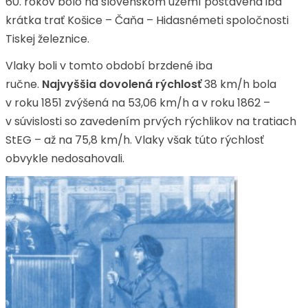
60. rokov bolo na slovenskom území postavená iba
krátka trať Košice – Čaňa – Hidasnémeti spoločnosti
Tiskej železnice.
Vlaky boli v tomto období brzdené iba
ručne.
Najvyššia dovolená rýchlosť
38 km/h bola
v roku 1851 zvýšená na 53,06 km/h a v roku 1862 –
v súvislosti so zavedením prvých rýchlikov na tratiach
StEG – až na 75,8 km/h. Vlaky však túto rýchlosť
obvykle nedosahovali.