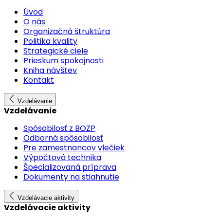
Úvod
O nás
Organizačná štruktúra
Politika kvality
Strategické ciele
Prieskum spokojnosti
Kniha návštev
Kontakt
Vzdelávanie
Vzdelávanie
Spôsobilosť z BOZP
Odborná spôsobilosť
Pre zamestnancov vlečiek
Výpočtová technika
Špecializovaná príprava
Dokumenty na stiahnutie
Vzdelávacie aktivity
Vzdelávacie aktivity