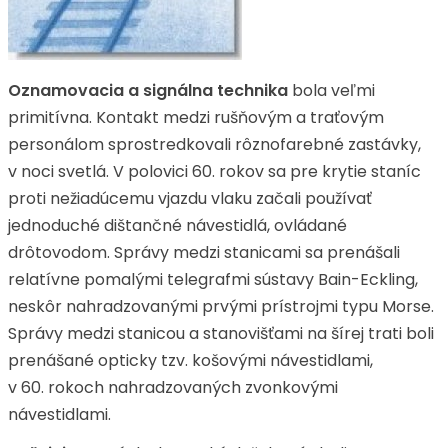
Oznamovacia a signálna technika
bola veľmi
primitívna. Kontakt medzi rušňovým a traťovým
personálom sprostredkovali rôznofarebné zastávky,
v noci svetlá. V polovici 60. rokov sa pre krytie staníc
proti nežiadúcemu vjazdu vlaku začali používať
jednoduché dištančné návestidlá, ovládané
drôtovodom. Správy medzi stanicami sa prenášali
relatívne pomalými telegrafmi sústavy Bain-Eckling,
neskôr nahradzovanými prvými prístrojmi typu Morse.
Správy medzi stanicou a stanovišťami na šírej trati boli
prenášané opticky tzv. košovými návestidlami,
v 60. rokoch nahradzovaných zvonkovými
návestidlami.