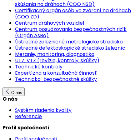
skúšania na dráhach (COO NSD)
Certifikačný orgán osôb vo zváraní na dráhach
(COO ZD)
Centrum dráhových vozidiel
Centrum posudzovania bezpečnostných rizík
(Orgán AsBo)
Ústredné železničné metrologické stredisko
Ústredné defektoskopické stredisko železníc
Meranie, monitoring, diagnostika
UTZ, VTZ (revízie, kontroly, skúšky)
Technické kontroly
Expertízna a konzultačná činnosť
Technicko-bezpečnostné skúšky
O nás
O nás
Systém riadenia kvality
Referencie
Profil spoločnosti
Profil spoločnosti