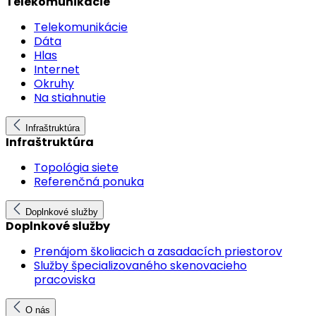
Telekomunikácie
Telekomunikácie
Dáta
Hlas
Internet
Okruhy
Na stiahnutie
Infraštruktúra
Infraštruktúra
Topológia siete
Referenčná ponuka
Doplnkové služby
Doplnkové služby
Prenájom školiacich a zasadacích priestorov
Služby špecializovaného skenovacieho
pracoviska
O nás