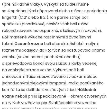
(pre nákladné vlaky). Vyskytli sa tu ale i rušne
so 4 spriahnutými nápravami alebo rušne usporiadania
Engerth (C 2’ alebo B 2’). Ich parné stroje boli
spočiatku plnotlakové, neskôr však boli rušne
rekonštruované na expanzné, s kulisovými rozvodmi.
Boli mastené výlučne rastlinnými a živočíšnymi
tukmi.
Osobné vozne
boli charakteristické malými
rozmermi oddielov, do ktorých sa nastupovalo priamo
zvonku (vozne nemali priebežnú chodbu)
a sprievodcovia konali svoju službu z lávky vedenej
na vonkajšej strane vozňa. Vykurované boli
ohrievacími fľašami, osvetľované sviečkami alebo
jednoduchými olejovými lampami. Podľa ponúkaného
komfortu sa delili do 4 vozňových tried.
Nákladné
vozne
neboli príliš špecializované – okrem otvorených
a krytých vozňov sa používali špeciálne vozne iba