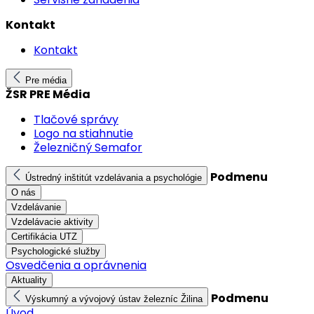
Kontakt
Kontakt
Pre média
ŽSR PRE Média
Tlačové správy
Logo na stiahnutie
Železničný Semafor
Podmenu
Ústredný inštitút vzdelávania a psychológie
O nás
Vzdelávanie
Vzdelávacie aktivity
Certifikácia UTZ
Psychologické služby
Osvedčenia a oprávnenia
Aktuality
Podmenu
Výskumný a vývojový ústav železníc Žilina
Úvod