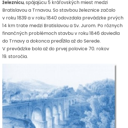
železnicu
, spájajúcu 5 kráľovských miest medzi
Bratislavou a Trnavou. So stavbou železnice začalo
v roku 1839 a v roku 1840 odovzdala prevádzke prvých
14 km trate medzi Bratislavou a Sv. Jurom. Po rôznych
finančných problémoch stavbu v roku 1846 doviedla
do Trnavy a dokonca predĺžila až do Serede.
V prevádzke bola až do prvej polovice 70. rokov
19. storočia.