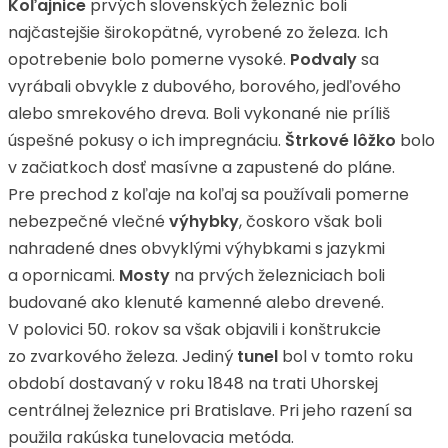
Koľajnice
prvých slovenských železníc boli
najčastejšie širokopätné, vyrobené zo železa. Ich
opotrebenie bolo pomerne vysoké.
Podvaly
sa
vyrábali obvykle z dubového, borového, jedľového
alebo smrekového dreva. Boli vykonané nie príliš
úspešné pokusy o ich impregnáciu.
Štrkové lôžko
bolo
v začiatkoch dosť masívne a zapustené do pláne.
Pre prechod z koľaje na koľaj sa používali pomerne
nebezpečné vlečné
výhybky
, čoskoro však boli
nahradené dnes obvyklými výhybkami s jazykmi
a opornicami.
Mosty
na prvých železniciach boli
budované ako klenuté kamenné alebo drevené.
V polovici 50. rokov sa však objavili i konštrukcie
zo zvarkového železa. Jediný
tunel
bol v tomto roku
období dostavaný v roku 1848 na trati Uhorskej
centrálnej železnice pri Bratislave. Pri jeho razení sa
použila rakúska tunelovacia metóda.