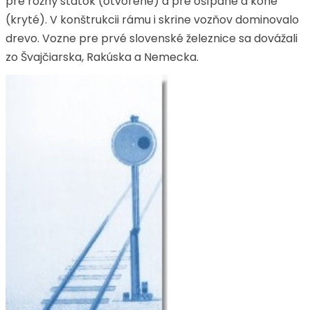
pre rožný statok (otvorené) a pre ošípané a kone
(kryté). V konštrukcii rámu i skrine vozňov dominovalo
drevo. Vozne pre prvé slovenské železnice sa dovážali
zo Švajčiarska, Rakúska a Nemecka.