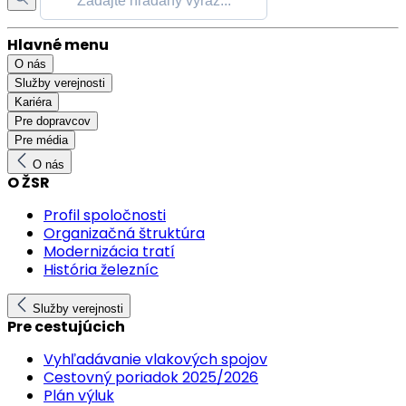
Hlavné menu
O nás
Služby verejnosti
Kariéra
Pre dopravcov
Pre média
O nás
O ŽSR
Profil spoločnosti
Organizačná štruktúra
Modernizácia tratí
História železníc
Služby verejnosti
Pre cestujúcich
Vyhľadávanie vlakových spojov
Cestovný poriadok 2025/2026
Plán výluk