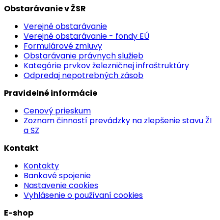
Obstarávanie v ŽSR
Verejné obstarávanie
Verejné obstarávanie - fondy EÚ
Formulárové zmluvy
Obstarávanie právnych služieb
Kategórie prvkov železničnej infraštruktúry
Odpredaj nepotrebných zásob
Pravidelné informácie
Cenový prieskum
Zoznam činností prevádzky na zlepšenie stavu ŽI
a SZ
Kontakt
Kontakty
Bankové spojenie
Nastavenie cookies
Vyhlásenie o používaní cookies
E-shop