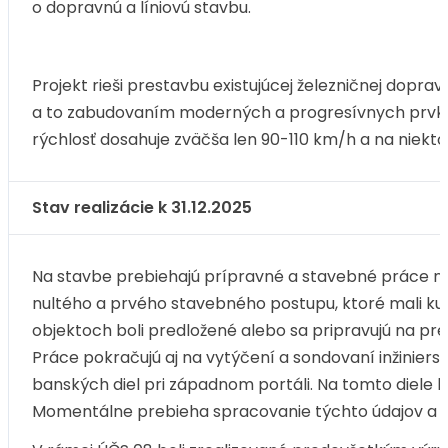
o dopravnú a líniovú stavbu.
Projekt rieši prestavbu existujúcej železničnej dopra
a to zabudovaním moderných a progresívnych prvkov 
rýchlosť dosahuje zväčša len 90-110 km/h a na niekto
Stav realizácie k 31.12.2025
Na stavbe prebiehajú prípravné a stavebné práce 
nultého a prvého stavebného postupu, ktoré mali ku
objektoch boli predložené alebo sa pripravujú na pr
Práce pokračujú aj na vytýčení a sondovaní inžinier
banských diel pri západnom portáli. Na tomto diele
Momentálne prebieha spracovanie týchto údajov a vy