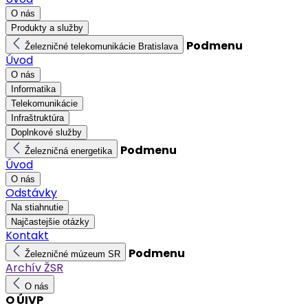
O nás
Produkty a služby
Podmenu
Železničné telekomunikácie Bratislava
Úvod
O nás
Informatika
Telekomunikácie
Infraštruktúra
Doplnkové služby
Podmenu
Železničná energetika
Úvod
O nás
Odstávky
Na stiahnutie
Najčastejšie otázky
Kontakt
Podmenu
Železničné múzeum SR
Archív ŽSR
O nás
O ÚIVP