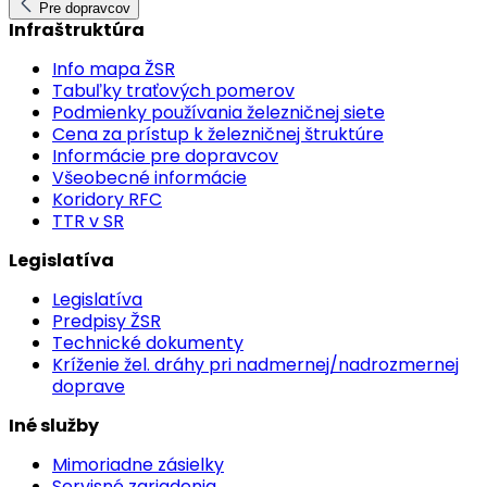
Pre dopravcov
Infraštruktúra
Info mapa ŽSR
Tabuľky traťových pomerov
Podmienky používania železničnej siete
Cena za prístup k železničnej štruktúre
Informácie pre dopravcov
Všeobecné informácie
Koridory RFC
TTR v SR
Legislatíva
Legislatíva
Predpisy ŽSR
Technické dokumenty
Kríženie žel. dráhy pri nadmernej/nadrozmernej
doprave
Iné služby
Mimoriadne zásielky
Servisné zariadenia