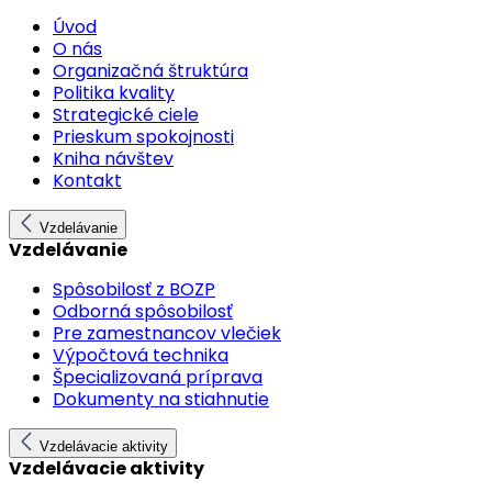
Úvod
O nás
Organizačná štruktúra
Politika kvality
Strategické ciele
Prieskum spokojnosti
Kniha návštev
Kontakt
Vzdelávanie
Vzdelávanie
Spôsobilosť z BOZP
Odborná spôsobilosť
Pre zamestnancov vlečiek
Výpočtová technika
Špecializovaná príprava
Dokumenty na stiahnutie
Vzdelávacie aktivity
Vzdelávacie aktivity