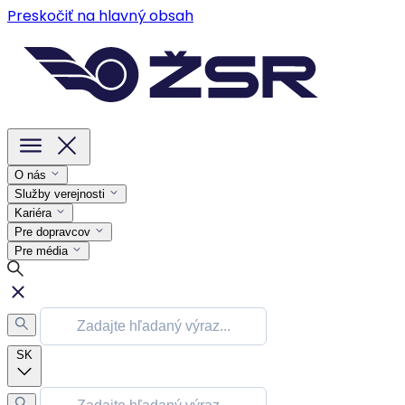
Preskočiť na hlavný obsah
O nás
Služby verejnosti
Kariéra
Pre dopravcov
Pre média
SK