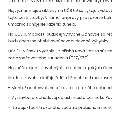
V rámci ÚČS 08 boli zrealizované predovšetkým výr
Najvýznamnejšie aktivity na UČS 09 sa týkajú výstavb
tejto časti stavby. V rámci prípravy pre razenie boli
umožnilo zahájenie razenia tunela.
Na UČS 10 v oblasti budúcej výhybne Gánovce sa real
budú dočasne obsluhovať novobudované výhybky.
UČS 11- v úseku Vydrník – Spišská Nová Ves sa sústre
zabezpečovacieho zariadenia (TZZ/SZZ).
Najväčší objem stavebných a technologických činnos
Modernizovali sa koľaje č. 10 a 12. V oblasti mostných
- Montáž oceľových nosníkov a strateného debnenia
- Výstavba prechodovej oblasti mosta cez rieku Pop
- Na objektoch trakčného vedenia prebiehala montáž