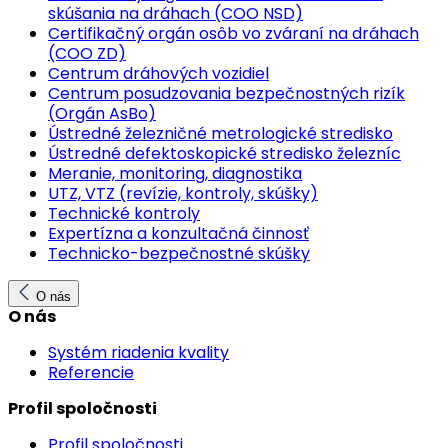
skúšania na dráhach (COO NSD)
Certifikačný orgán osôb vo zváraní na dráhach
(COO ZD)
Centrum dráhových vozidiel
Centrum posudzovania bezpečnostných rizík
(Orgán AsBo)
Ústredné železničné metrologické stredisko
Ústredné defektoskopické stredisko železníc
Meranie, monitoring, diagnostika
UTZ, VTZ (revízie, kontroly, skúšky)
Technické kontroly
Expertízna a konzultačná činnosť
Technicko-bezpečnostné skúšky
O nás
O nás
Systém riadenia kvality
Referencie
Profil spoločnosti
Profil spoločnosti