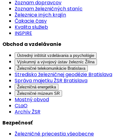
Zoznam dopravcov
Zoznam železničných staníc
Železnice iných krajín
Čakacie časy
Kvalita služieb
INSPIRE
Obchod a vzdelávanie
Ústredný inštitút vzdelávania a psychológie
Výskumný a vývojový ústav železníc Žilina
Železničné telekomunikácie Bratislava
Stredisko železničnej geodézie Bratislava
Správa majetku ŽSR Bratislava
Železničná energetika
Železničné múzeum SR
Mostný obvod
CLaO
Archív ŽSR
Bezpečnosť
Železničné priecestia všeobecne