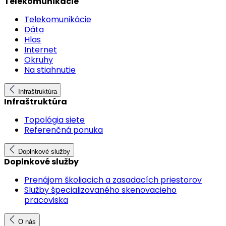
Telekomunikácie
Telekomunikácie
Dáta
Hlas
Internet
Okruhy
Na stiahnutie
Infraštruktúra
Infraštruktúra
Topológia siete
Referenčná ponuka
Doplnkové služby
Doplnkové služby
Prenájom školiacich a zasadacích priestorov
Služby špecializovaného skenovacieho
pracoviska
O nás