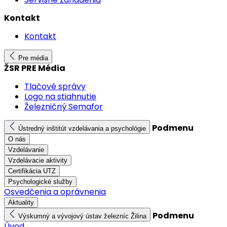
Kontakt
Kontakt
Pre média
ŽSR PRE Média
Tlačové správy
Logo na stiahnutie
Železničný Semafor
Podmenu
Ústredný inštitút vzdelávania a psychológie
O nás
Vzdelávanie
Vzdelávacie aktivity
Certifikácia UTZ
Psychologické služby
Osvedčenia a oprávnenia
Aktuality
Podmenu
Výskumný a vývojový ústav železníc Žilina
Úvod