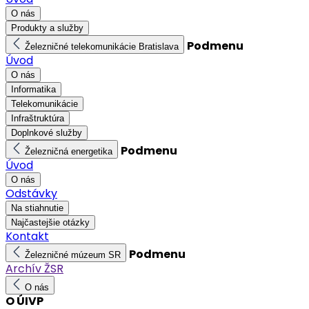
O nás
Produkty a služby
Podmenu
Železničné telekomunikácie Bratislava
Úvod
O nás
Informatika
Telekomunikácie
Infraštruktúra
Doplnkové služby
Podmenu
Železničná energetika
Úvod
O nás
Odstávky
Na stiahnutie
Najčastejšie otázky
Kontakt
Podmenu
Železničné múzeum SR
Archív ŽSR
O nás
O ÚIVP