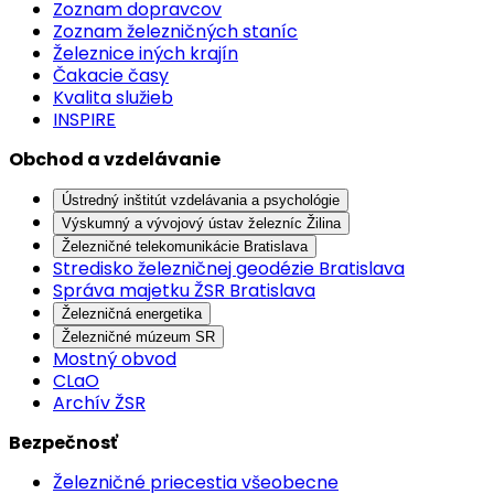
Zoznam dopravcov
Zoznam železničných staníc
Železnice iných krajín
Čakacie časy
Kvalita služieb
INSPIRE
Obchod a vzdelávanie
Ústredný inštitút vzdelávania a psychológie
Výskumný a vývojový ústav železníc Žilina
Železničné telekomunikácie Bratislava
Stredisko železničnej geodézie Bratislava
Správa majetku ŽSR Bratislava
Železničná energetika
Železničné múzeum SR
Mostný obvod
CLaO
Archív ŽSR
Bezpečnosť
Železničné priecestia všeobecne