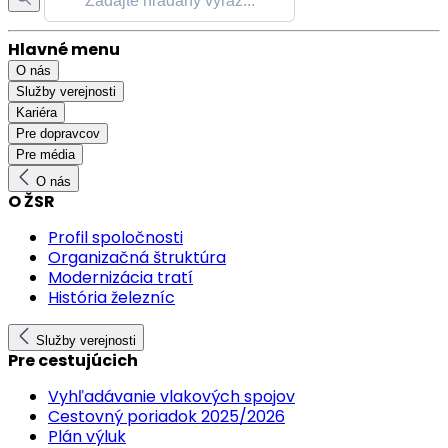
Hlavné menu
O nás
Služby verejnosti
Kariéra
Pre dopravcov
Pre média
O nás
O ŽSR
Profil spoločnosti
Organizačná štruktúra
Modernizácia tratí
História železníc
Služby verejnosti
Pre cestujúcich
Vyhľadávanie vlakových spojov
Cestovný poriadok 2025/2026
Plán výluk