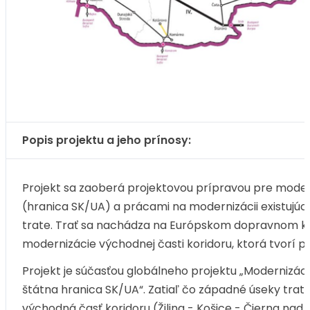
Popis projektu a jeho prínosy:
Projekt sa zaoberá projektovou prípravou pre moderni
(hranica SK/UA) a prácami na modernizácii existujúc
trate. Trať sa nachádza na Európskom dopravnom ko
modernizácie východnej časti koridoru, ktorá tvorí p
Projekt je súčasťou globálneho projektu „Modernizácia 
štátna hranica SK/UA“. Zatiaľ čo západné úseky trate 
východná časť koridoru (Žilina - Košice - Čierna nad