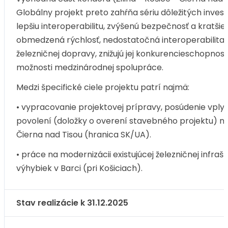
Globálny projekt preto zahŕňa sériu dôležitých investí
lepšiu interoperabilitu, zvýšenú bezpečnosť a kratšie
obmedzená rýchlosť, nedostatočná interoperabilita a
železničnej dopravy, znižujú jej konkurencieschopno
možnosti medzinárodnej spolupráce.
Medzi špecifické ciele projektu patrí najmä:
• vypracovanie projektovej prípravy, posúdenie vply
povolení (doložky o overení stavebného projektu) na 
Čierna nad Tisou (hranica SK/UA).
• práce na modernizácii existujúcej železničnej infra
výhybiek v Barci (pri Košiciach).
Stav realizácie k 31.12.2025