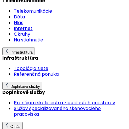
Telekomunikácie
Telekomunikácie
Dáta
Hlas
Internet
Okruhy
Na stiahnutie
Infraštruktúra
Infraštruktúra
Topológia siete
Referenčná ponuka
Doplnkové služby
Doplnkové služby
Prenájom školiacich a zasadacích priestorov
Služby špecializovaného skenovacieho
pracoviska
O nás