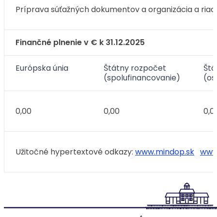
Príprava súťažných dokumentov a organizácia a riad
Finančné plnenie v € k 31.12.2025
Európska únia
Štátny rozpočet
Štá
(spolufinancovanie)
(os
0,00
0,00
0,0
Užitočné hypertextové odkazy:
www.mindop.sk
www