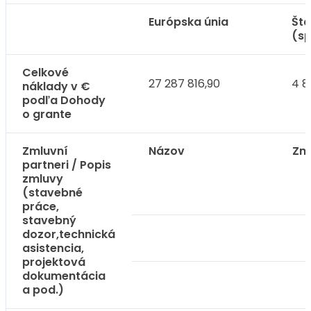
Európska únia
Štá
(sp
Celkové
27 287 816,90
4 8
náklady v €
podľa Dohody
o grante
Zmluvní
Názov
Zm
partneri / Popis
zmluvy
(stavebné
práce,
stavebný
dozor,technická
asistencia,
projektová
dokumentácia
a pod.)