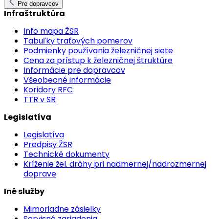
Pre dopravcov
Infraštruktúra
Info mapa ŽSR
Tabuľky traťových pomerov
Podmienky používania železničnej siete
Cena za prístup k železničnej štruktúre
Informácie pre dopravcov
Všeobecné informácie
Koridory RFC
TTR v SR
Legislatíva
Legislatíva
Predpisy ŽSR
Technické dokumenty
Kríženie žel. dráhy pri nadmernej/nadrozmernej
doprave
Iné služby
Mimoriadne zásielky
Servisné zariadenia