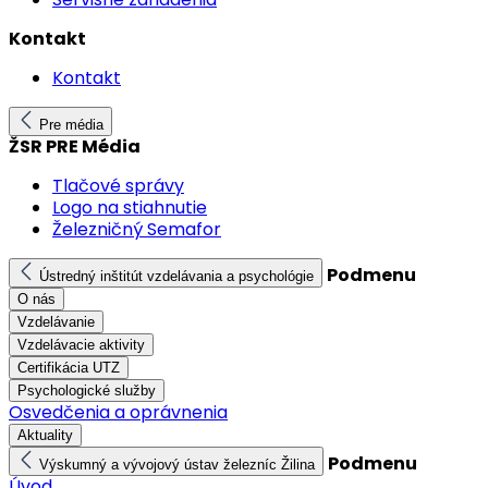
Kontakt
Kontakt
Pre média
ŽSR PRE Média
Tlačové správy
Logo na stiahnutie
Železničný Semafor
Podmenu
Ústredný inštitút vzdelávania a psychológie
O nás
Vzdelávanie
Vzdelávacie aktivity
Certifikácia UTZ
Psychologické služby
Osvedčenia a oprávnenia
Aktuality
Podmenu
Výskumný a vývojový ústav železníc Žilina
Úvod