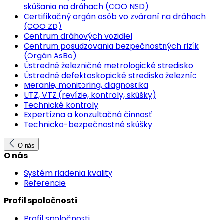
skúšania na dráhach (COO NSD)
Certifikačný orgán osôb vo zváraní na dráhach
(COO ZD)
Centrum dráhových vozidiel
Centrum posudzovania bezpečnostných rizík
(Orgán AsBo)
Ústredné železničné metrologické stredisko
Ústredné defektoskopické stredisko železníc
Meranie, monitoring, diagnostika
UTZ, VTZ (revízie, kontroly, skúšky)
Technické kontroly
Expertízna a konzultačná činnosť
Technicko-bezpečnostné skúšky
O nás
O nás
Systém riadenia kvality
Referencie
Profil spoločnosti
Profil spoločnosti