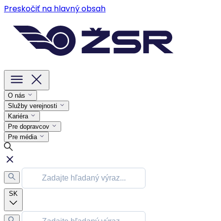
Preskočiť na hlavný obsah
O nás
Služby verejnosti
Kariéra
Pre dopravcov
Pre média
SK