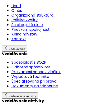
Úvod
O nás
Organizačná štruktúra
Politika kvality
Strategické ciele
Prieskum spokojnosti
Kniha návštev
Kontakt
Vzdelávanie
Vzdelávanie
Spôsobilosť z BOZP
Odborná spôsobilosť
Pre zamestnancov vlečiek
Výpočtová technika
Špecializovaná príprava
Dokumenty na stiahnutie
Vzdelávacie aktivity
Vzdelávacie aktivity