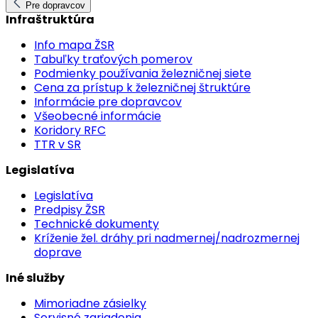
Pre dopravcov
Infraštruktúra
Info mapa ŽSR
Tabuľky traťových pomerov
Podmienky používania železničnej siete
Cena za prístup k železničnej štruktúre
Informácie pre dopravcov
Všeobecné informácie
Koridory RFC
TTR v SR
Legislatíva
Legislatíva
Predpisy ŽSR
Technické dokumenty
Kríženie žel. dráhy pri nadmernej/nadrozmernej
doprave
Iné služby
Mimoriadne zásielky
Servisné zariadenia