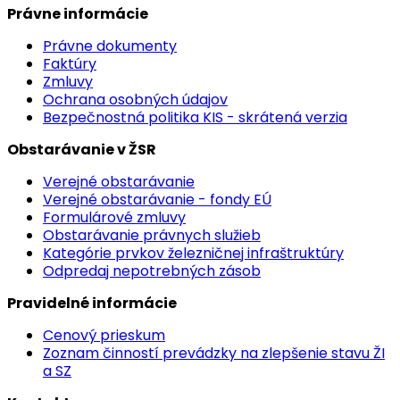
Právne informácie
Právne dokumenty
Faktúry
Zmluvy
Ochrana osobných údajov
Bezpečnostná politika KIS - skrátená verzia
Obstarávanie v ŽSR
Verejné obstarávanie
Verejné obstarávanie - fondy EÚ
Formulárové zmluvy
Obstarávanie právnych služieb
Kategórie prvkov železničnej infraštruktúry
Odpredaj nepotrebných zásob
Pravidelné informácie
Cenový prieskum
Zoznam činností prevádzky na zlepšenie stavu ŽI
a SZ