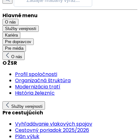
Hlavné menu
O nás
Služby verejnosti
Kariéra
Pre dopravcov
Pre média
O nás
O ŽSR
Profil spoločnosti
Organizačná štruktúra
Modernizácia tratí
História železníc
Služby verejnosti
Pre cestujúcich
Vyhľadávanie vlakových spojov
Cestovný poriadok 2025/2026
Plán výluk