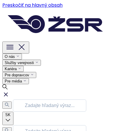
Preskočiť na hlavný obsah
O nás
Služby verejnosti
Kariéra
Pre dopravcov
Pre média
SK