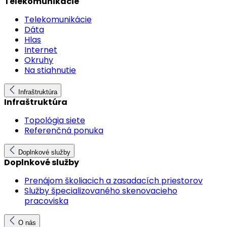
Telekomunikácie
Telekomunikácie
Dáta
Hlas
Internet
Okruhy
Na stiahnutie
Infraštruktúra
Infraštruktúra
Topológia siete
Referenčná ponuka
Doplnkové služby
Doplnkové služby
Prenájom školiacich a zasadacích priestorov
Služby špecializovaného skenovacieho
pracoviska
O nás