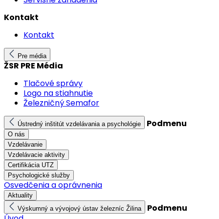
Kontakt
Kontakt
Pre média
ŽSR PRE Média
Tlačové správy
Logo na stiahnutie
Železničný Semafor
Podmenu
Ústredný inštitút vzdelávania a psychológie
O nás
Vzdelávanie
Vzdelávacie aktivity
Certifikácia UTZ
Psychologické služby
Osvedčenia a oprávnenia
Aktuality
Podmenu
Výskumný a vývojový ústav železníc Žilina
Úvod