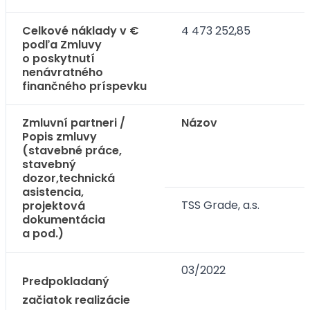
Celkové náklady v €
4 473 252,85
podľa Zmluvy
o poskytnutí
nenávratného
finančného príspevku
Zmluvní partneri /
Názov
Popis zmluvy
(stavebné práce,
stavebný
dozor,technická
asistencia,
TSS Grade, a.s.
projektová
dokumentácia
a pod.)
03/2022
Predpokladaný
začiatok realizácie