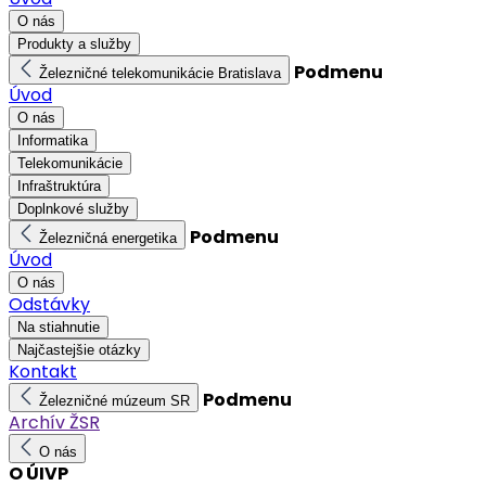
O nás
Produkty a služby
Podmenu
Železničné telekomunikácie Bratislava
Úvod
O nás
Informatika
Telekomunikácie
Infraštruktúra
Doplnkové služby
Podmenu
Železničná energetika
Úvod
O nás
Odstávky
Na stiahnutie
Najčastejšie otázky
Kontakt
Podmenu
Železničné múzeum SR
Archív ŽSR
O nás
O ÚIVP