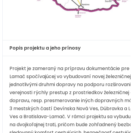
Popis projektu a jeho prínosy
Projekt je zameraný na prípravu dokumentácie pre v
Lamač spočívajúcej vo vybudovaní novej železničnej 
jednotlivými druhmi dopravy na podporu rozširovani
verejnosti rýchly prestup z prostriedkov železnič
dopravu, resp. presmerovanie iných dopravných mód
3 mestských častí Devínska Nová Ves, Dúbravka a La
Ves a Bratislava-Lamač. V rámci projektu sa vybuduj
na dvojkoľajnej trati, pričom bude zohľadnený bezba
sledovaný komfort cestujúcich, bezpečnosť cestujúci