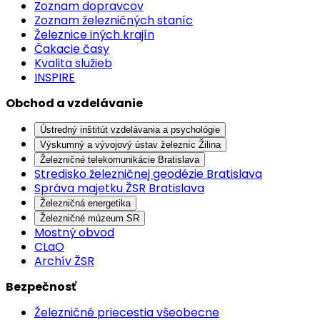
Zoznam dopravcov
Zoznam železničných staníc
Železnice iných krajín
Čakacie časy
Kvalita služieb
INSPIRE
Obchod a vzdelávanie
Ústredný inštitút vzdelávania a psychológie
Výskumný a vývojový ústav železníc Žilina
Železničné telekomunikácie Bratislava
Stredisko železničnej geodézie Bratislava
Správa majetku ŽSR Bratislava
Železničná energetika
Železničné múzeum SR
Mostný obvod
CLaO
Archív ŽSR
Bezpečnosť
Železničné priecestia všeobecne