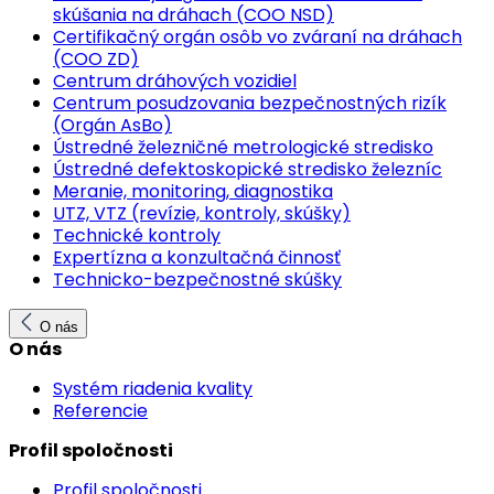
skúšania na dráhach (COO NSD)
Certifikačný orgán osôb vo zváraní na dráhach
(COO ZD)
Centrum dráhových vozidiel
Centrum posudzovania bezpečnostných rizík
(Orgán AsBo)
Ústredné železničné metrologické stredisko
Ústredné defektoskopické stredisko železníc
Meranie, monitoring, diagnostika
UTZ, VTZ (revízie, kontroly, skúšky)
Technické kontroly
Expertízna a konzultačná činnosť
Technicko-bezpečnostné skúšky
O nás
O nás
Systém riadenia kvality
Referencie
Profil spoločnosti
Profil spoločnosti