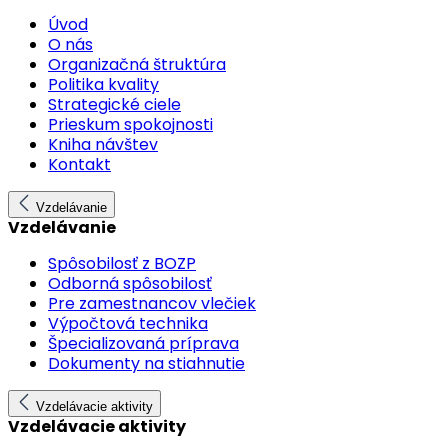
Úvod
O nás
Organizačná štruktúra
Politika kvality
Strategické ciele
Prieskum spokojnosti
Kniha návštev
Kontakt
Vzdelávanie
Vzdelávanie
Spôsobilosť z BOZP
Odborná spôsobilosť
Pre zamestnancov vlečiek
Výpočtová technika
Špecializovaná príprava
Dokumenty na stiahnutie
Vzdelávacie aktivity
Vzdelávacie aktivity