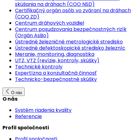
skúšania na dráhach (COO NSD)
Certifikačný orgán osôb vo zváraní na dráhach
(COO ZD)
Centrum dráhových vozidiel
Centrum posudzovania bezpečnostných rizík
(Orgán AsBo)
Ústredné železničné metrologické stredisko
Ústredné defektoskopické stredisko železníc
Meranie, monitoring, diagnostika
UTZ, VTZ (revízie, kontroly, skúšky)
Technické kontroly
Expertízna a konzultačná činnosť
Technicko-bezpečnostné skúšky
O nás
O nás
Systém riadenia kvality
Referencie
Profil spoločnosti
Profil spoločnosti