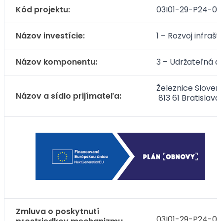
Kód projektu:
03I01-29-P24-0
Názov investície:
1 – Rozvoj infra
Názov komponentu:
3 – Udržateľná 
Železnice Sloven
Názov a sídlo prijímateľa:
813 61 Bratislava
Zmluva o poskytnutí
03I01-29-P24-00