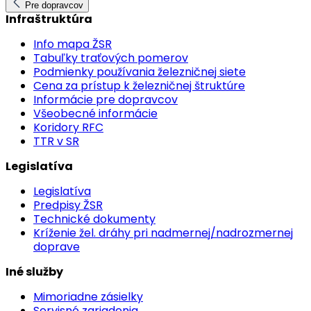
Pre dopravcov
Infraštruktúra
Info mapa ŽSR
Tabuľky traťových pomerov
Podmienky používania železničnej siete
Cena za prístup k železničnej štruktúre
Informácie pre dopravcov
Všeobecné informácie
Koridory RFC
TTR v SR
Legislatíva
Legislatíva
Predpisy ŽSR
Technické dokumenty
Kríženie žel. dráhy pri nadmernej/nadrozmernej
doprave
Iné služby
Mimoriadne zásielky
Servisné zariadenia