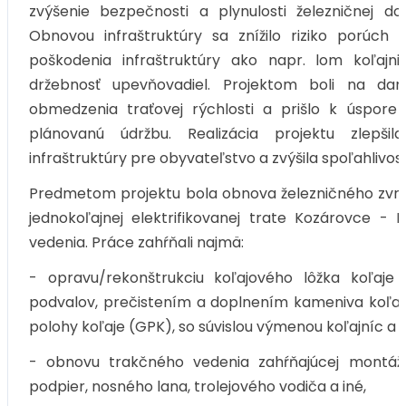
zvýšenie bezpečnosti a plynulosti železničnej d
Obnovou infraštruktúry sa znížilo riziko porú
poškodenia infraštruktúry ako napr. lom koľajn
držebnosť upevňovadiel. Projektom boli na d
obmedzenia traťovej rýchlosti a prišlo k úspo
plánovanú údržbu. Realizácia projektu zlepšila
infraštruktúry pre obyvateľstvo a zvýšila spoľahlivos
Predmetom projektu bola obnova železničného zvršk
jednokoľajnej elektrifikovanej trate Kozárovce -
vedenia. Práce zahŕňali najmä:
- opravu/rekonštrukciu koľajového lôžka koľaj
podvalov, prečistením a doplnením kameniva koľaj
polohy koľaje (GPK), so súvislou výmenou koľajníc a 
- obnovu trakčného vedenia zahŕňajúcej montáž
podpier, nosného lana, trolejového vodiča a iné,