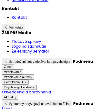
Kontakt
Kontakt
Pre média
ŽSR PRE Média
Tlačové správy
Logo na stiahnutie
Železničný Semafor
Podmenu
Ústredný inštitút vzdelávania a psychológie
O nás
Vzdelávanie
Vzdelávacie aktivity
Certifikácia UTZ
Psychologické služby
Osvedčenia a oprávnenia
Aktuality
Podmenu
Výskumný a vývojový ústav železníc Žilina
Úvod