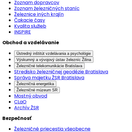
Zoznam dopravcov
Zoznam železničných staníc
Železnice iných krajín
Čakacie časy
Kvalita služieb
INSPIRE
Obchod a vzdelávanie
Ústredný inštitút vzdelávania a psychológie
Výskumný a vývojový ústav železníc Žilina
Železničné telekomunikácie Bratislava
Stredisko železničnej geodézie Bratislava
Správa majetku ŽSR Bratislava
Železničná energetika
Železničné múzeum SR
Mostný obvod
CLaO
Archív ŽSR
Bezpečnosť
Železničné priecestia všeobecne