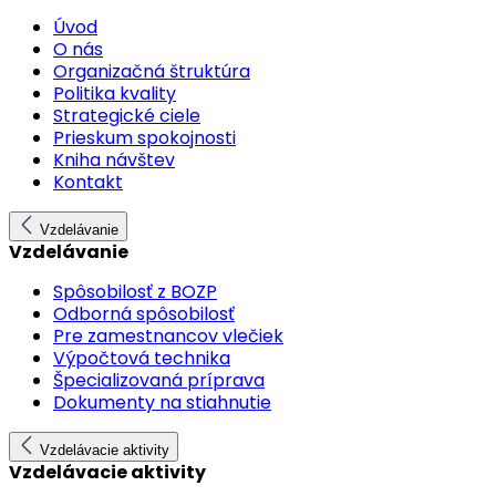
Úvod
O nás
Organizačná štruktúra
Politika kvality
Strategické ciele
Prieskum spokojnosti
Kniha návštev
Kontakt
Vzdelávanie
Vzdelávanie
Spôsobilosť z BOZP
Odborná spôsobilosť
Pre zamestnancov vlečiek
Výpočtová technika
Špecializovaná príprava
Dokumenty na stiahnutie
Vzdelávacie aktivity
Vzdelávacie aktivity