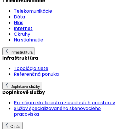
Telekomunikácie
Telekomunikácie
Dáta
Hlas
Internet
Okruhy
Na stiahnutie
Infraštruktúra
Infraštruktúra
Topológia siete
Referenčná ponuka
Doplnkové služby
Doplnkové služby
Prenájom školiacich a zasadacích priestorov
Služby špecializovaného skenovacieho
pracoviska
O nás