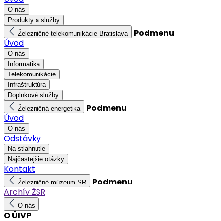
O nás
Produkty a služby
Podmenu
Železničné telekomunikácie Bratislava
Úvod
O nás
Informatika
Telekomunikácie
Infraštruktúra
Doplnkové služby
Podmenu
Železničná energetika
Úvod
O nás
Odstávky
Na stiahnutie
Najčastejšie otázky
Kontakt
Podmenu
Železničné múzeum SR
Archív ŽSR
O nás
O ÚIVP