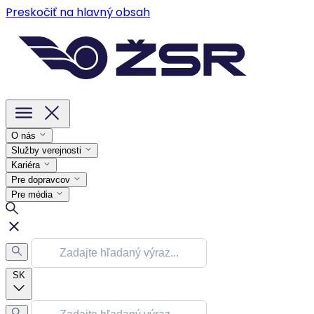
Preskočiť na hlavný obsah
O nás
Služby verejnosti
Kariéra
Pre dopravcov
Pre média
SK