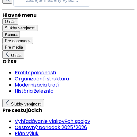
Hlavné menu
O nás
Služby verejnosti
Kariéra
Pre dopravcov
Pre média
O nás
O ŽSR
Profil spoločnosti
Organizačná štruktúra
Modernizácia tratí
História železníc
Služby verejnosti
Pre cestujúcich
Vyhľadávanie vlakových spojov
Cestovný poriadok 2025/2026
Plán výluk