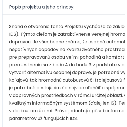
Popis projektu a jeho prínosy:
Snaha o otvorenie tohto Projektu vychádza zo zákla
IDS). Týmto cieľom je zatraktívnenie verejnej hro
dopravou. Je všeobecne známe, že osobná automobil
negatívnych dopadov na kvalitu životného prostredia
pre prepravovanú osobu veľmi pohodlná a komfortná,
premiestnenia sa z bodu A do bodu B v podstate v ak
vytvoriť alternatívu osobnej doprave, je potrebné využ
koľajovú, tak hromadnú autobusovú či trolejbusovú 
je potrebné cestujúcim čo najviac uľahčiť a spríjemni
v dopravných prostriedkoch v rámci určitej oblasti, v
kvalitným informačným systémom (ďalej len IS). Ten
v dotknutom území. Práve jednotný spôsob informova
parametrov už fungujúcich IDS.