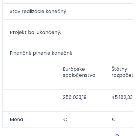
Stav realizácie konečný
Projekt bol ukončený.
Finančné plnenie konečné
Európske
Štátny
spoločenstvo
rozpočet
256 033,19
45 182,33
Mena
€
€