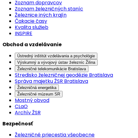
Zoznam dopravcov
Zoznam železničných staníc
Železnice iných krajín
Čakacie časy
Kvalita služieb
INSPIRE
Obchod a vzdelávanie
Ústredný inštitút vzdelávania a psychológie
Výskumný a vývojový ústav železníc Žilina
Železničné telekomunikácie Bratislava
Stredisko železničnej geodézie Bratislava
Správa majetku ŽSR Bratislava
Železničná energetika
Železničné múzeum SR
Mostný obvod
CLaO
Archív ŽSR
Bezpečnosť
Železničné priecestia všeobecne