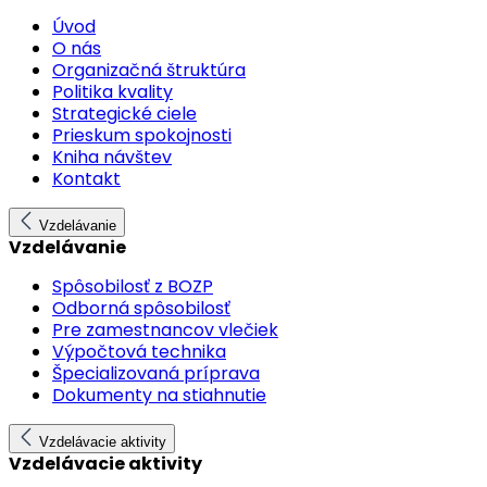
Úvod
O nás
Organizačná štruktúra
Politika kvality
Strategické ciele
Prieskum spokojnosti
Kniha návštev
Kontakt
Vzdelávanie
Vzdelávanie
Spôsobilosť z BOZP
Odborná spôsobilosť
Pre zamestnancov vlečiek
Výpočtová technika
Špecializovaná príprava
Dokumenty na stiahnutie
Vzdelávacie aktivity
Vzdelávacie aktivity