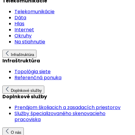
Telekomunikácie
Telekomunikácie
Dáta
Hlas
Internet
Okruhy
Na stiahnutie
Infraštruktúra
Infraštruktúra
Topológia siete
Referenčná ponuka
Doplnkové služby
Doplnkové služby
Prenájom školiacich a zasadacích priestorov
Služby špecializovaného skenovacieho
pracoviska
O nás