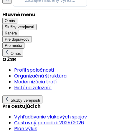
Hlavné menu
O nás
Služby verejnosti
Kariéra
Pre dopravcov
Pre média
O nás
O ŽSR
Profil spoločnosti
Organizačná štruktúra
Modernizácia tratí
História železníc
Služby verejnosti
Pre cestujúcich
Vyhľadávanie vlakových spojov
Cestovný poriadok 2025/2026
Plán výluk