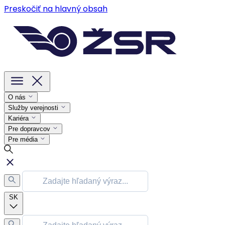
Preskočiť na hlavný obsah
O nás
Služby verejnosti
Kariéra
Pre dopravcov
Pre média
SK