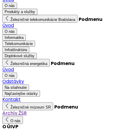
O nás
Produkty a služby
Podmenu
Železničné telekomunikácie Bratislava
Úvod
O nás
Informatika
Telekomunikácie
Infraštruktúra
Doplnkové služby
Podmenu
Železničná energetika
Úvod
O nás
Odstávky
Na stiahnutie
Najčastejšie otázky
Kontakt
Podmenu
Železničné múzeum SR
Archív ŽSR
O nás
O ÚIVP