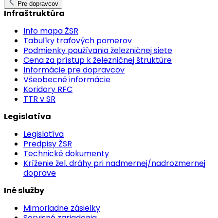
Pre dopravcov
Infraštruktúra
Info mapa ŽSR
Tabuľky traťových pomerov
Podmienky používania železničnej siete
Cena za prístup k železničnej štruktúre
Informácie pre dopravcov
Všeobecné informácie
Koridory RFC
TTR v SR
Legislatíva
Legislatíva
Predpisy ŽSR
Technické dokumenty
Kríženie žel. dráhy pri nadmernej/nadrozmernej
doprave
Iné služby
Mimoriadne zásielky
Servisné zariadenia