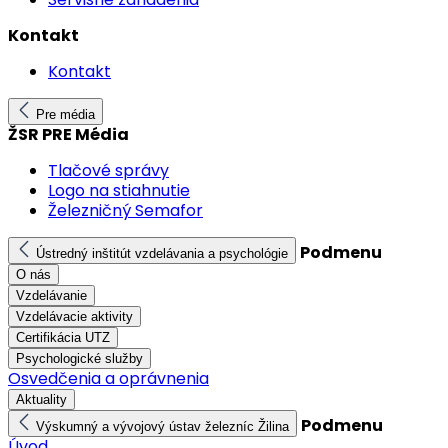
Kontakt
Kontakt
Pre média
ŽSR PRE Média
Tlačové správy
Logo na stiahnutie
Železničný Semafor
Podmenu
Ústredný inštitút vzdelávania a psychológie
O nás
Vzdelávanie
Vzdelávacie aktivity
Certifikácia UTZ
Psychologické služby
Osvedčenia a oprávnenia
Aktuality
Podmenu
Výskumný a vývojový ústav železníc Žilina
Úvod