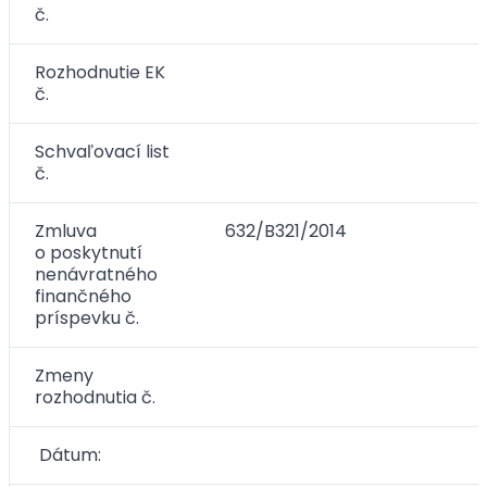
č.
Rozhodnutie EK
č.
Schvaľovací list
č.
Zmluva
632/B321/2014
o poskytnutí
nenávratného
finančného
príspevku č.
Zmeny
rozhodnutia č.
Dátum: