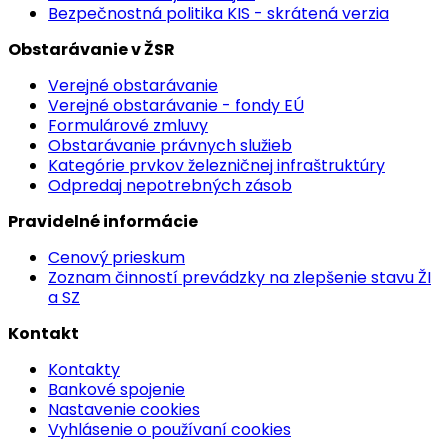
Bezpečnostná politika KIS - skrátená verzia
Obstarávanie v ŽSR
Verejné obstarávanie
Verejné obstarávanie - fondy EÚ
Formulárové zmluvy
Obstarávanie právnych služieb
Kategórie prvkov železničnej infraštruktúry
Odpredaj nepotrebných zásob
Pravidelné informácie
Cenový prieskum
Zoznam činností prevádzky na zlepšenie stavu ŽI
a SZ
Kontakt
Kontakty
Bankové spojenie
Nastavenie cookies
Vyhlásenie o používaní cookies