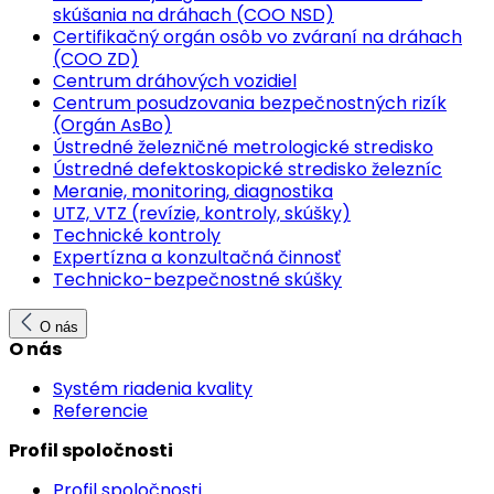
skúšania na dráhach (COO NSD)
Certifikačný orgán osôb vo zváraní na dráhach
(COO ZD)
Centrum dráhových vozidiel
Centrum posudzovania bezpečnostných rizík
(Orgán AsBo)
Ústredné železničné metrologické stredisko
Ústredné defektoskopické stredisko železníc
Meranie, monitoring, diagnostika
UTZ, VTZ (revízie, kontroly, skúšky)
Technické kontroly
Expertízna a konzultačná činnosť
Technicko-bezpečnostné skúšky
O nás
O nás
Systém riadenia kvality
Referencie
Profil spoločnosti
Profil spoločnosti