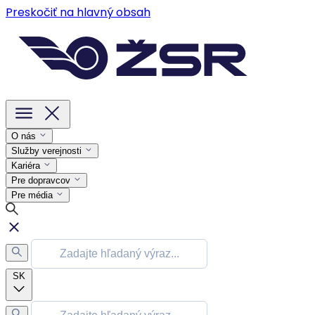
Preskočiť na hlavný obsah
O nás
Služby verejnosti
Kariéra
Pre dopravcov
Pre média
SK