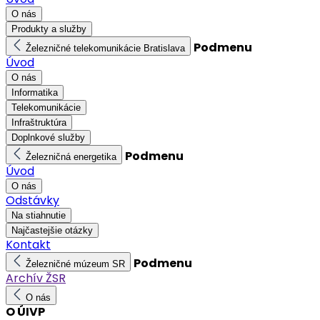
O nás
Produkty a služby
Podmenu
Železničné telekomunikácie Bratislava
Úvod
O nás
Informatika
Telekomunikácie
Infraštruktúra
Doplnkové služby
Podmenu
Železničná energetika
Úvod
O nás
Odstávky
Na stiahnutie
Najčastejšie otázky
Kontakt
Podmenu
Železničné múzeum SR
Archív ŽSR
O nás
O ÚIVP