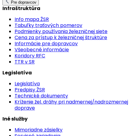
Pre dopravcov
Infraštruktúra
Info mapa ŽSR
Tabuľky traťových pomerov
Podmienky používania železničnej siete
Cena za prístup k železničnej štruktúre
Informácie pre dopravcov
Všeobecné informácie
Koridory RFC
TTR v SR
Legislatíva
Legislatíva
Predpisy ŽSR
Technické dokumenty
Kríženie žel. dráhy pri nadmernej/nadrozmernej
doprave
Iné služby
Mimoriadne zásielky
Servisné zariadenia