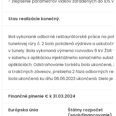
- zlepšenie parametrov vlakov zaradených do IDS v r
Stav realizácie konečný.
Boli vykonané odborné reštaurátorské práce na pohľa
tunelovej rúry č. 2 bolo položená výdreva a uskuto
v tunely. Bola vykonaná výmena rozvodov 6 kV ŽSR. V 
v súbehu s aplikáciou injektážneho sanačného substrá
aplikáciách. Odstraňovanie torkétu bolo ukončené, 
a trakčných závesov, prebieha 2 fáza odborných re
bola ukončená ku dňu 08.06.2023 ukončená. Dielo je
Finančné plnenie € k 31.03.2024
Európska únia
Štátny rozpočet
(spolufinancovanie)