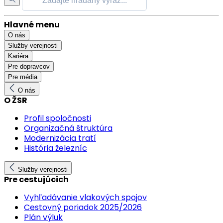
Hlavné menu
O nás
Služby verejnosti
Kariéra
Pre dopravcov
Pre média
O nás
O ŽSR
Profil spoločnosti
Organizačná štruktúra
Modernizácia tratí
História železníc
Služby verejnosti
Pre cestujúcich
Vyhľadávanie vlakových spojov
Cestovný poriadok 2025/2026
Plán výluk