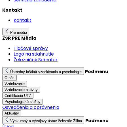
Kontakt
Kontakt
Pre média
ŽSR PRE Média
Tlačové správy
Logo na stiahnutie
Železničný Semafor
Podmenu
Ústredný inštitút vzdelávania a psychológie
O nás
Vzdelávanie
Vzdelávacie aktivity
Certifikácia UTZ
Psychologické služby
Osvedčenia a oprávnenia
Aktuality
Podmenu
Výskumný a vývojový ústav železníc Žilina
Úvod