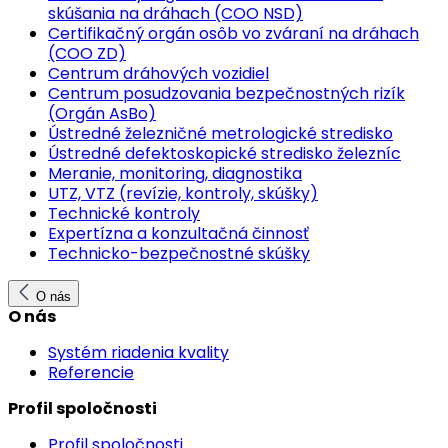
skúšania na dráhach (COO NSD)
Certifikačný orgán osôb vo zváraní na dráhach
(COO ZD)
Centrum dráhových vozidiel
Centrum posudzovania bezpečnostných rizík
(Orgán AsBo)
Ústredné železničné metrologické stredisko
Ústredné defektoskopické stredisko železníc
Meranie, monitoring, diagnostika
UTZ, VTZ (revízie, kontroly, skúšky)
Technické kontroly
Expertízna a konzultačná činnosť
Technicko-bezpečnostné skúšky
O nás
O nás
Systém riadenia kvality
Referencie
Profil spoločnosti
Profil spoločnosti