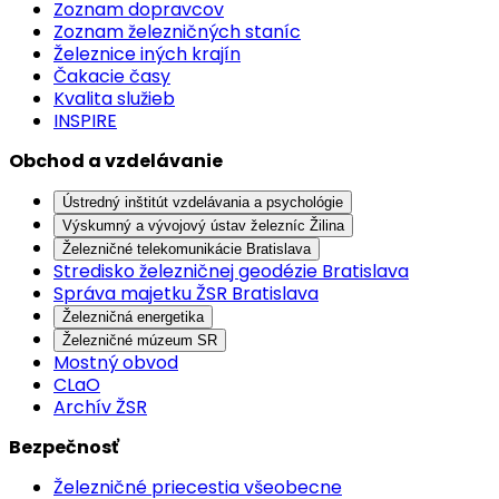
Zoznam dopravcov
Zoznam železničných staníc
Železnice iných krajín
Čakacie časy
Kvalita služieb
INSPIRE
Obchod a vzdelávanie
Ústredný inštitút vzdelávania a psychológie
Výskumný a vývojový ústav železníc Žilina
Železničné telekomunikácie Bratislava
Stredisko železničnej geodézie Bratislava
Správa majetku ŽSR Bratislava
Železničná energetika
Železničné múzeum SR
Mostný obvod
CLaO
Archív ŽSR
Bezpečnosť
Železničné priecestia všeobecne