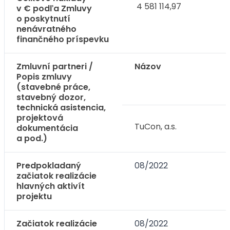
4 581 114,97
v € podľa Zmluvy
o poskytnutí
nenávratného
finančného príspevku
Zmluvní partneri /
Názov
Popis zmluvy
(stavebné práce,
stavebný dozor,
technická asistencia,
projektová
TuCon, a.s.
dokumentácia
a pod.)
Predpokladaný
08/2022
začiatok realizácie
hlavných aktivít
projektu
Začiatok realizácie
08/2022