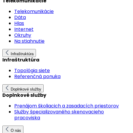
Telekomunikácie
Telekomunikácie
Dáta
Hlas
Internet
Okruhy
Na stiahnutie
Infraštruktúra
Infraštruktúra
Topológia siete
Referenčná ponuka
Doplnkové služby
Doplnkové služby
Prenájom školiacich a zasadacích priestorov
Služby špecializovaného skenovacieho
pracoviska
O nás