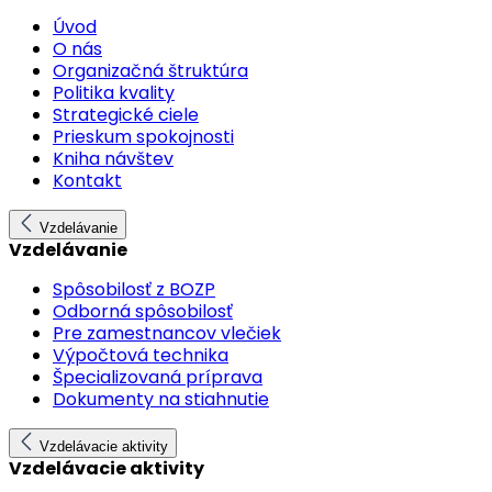
Úvod
O nás
Organizačná štruktúra
Politika kvality
Strategické ciele
Prieskum spokojnosti
Kniha návštev
Kontakt
Vzdelávanie
Vzdelávanie
Spôsobilosť z BOZP
Odborná spôsobilosť
Pre zamestnancov vlečiek
Výpočtová technika
Špecializovaná príprava
Dokumenty na stiahnutie
Vzdelávacie aktivity
Vzdelávacie aktivity