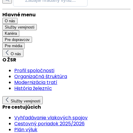
Hlavné menu
O nás
Služby verejnosti
Kariéra
Pre dopravcov
Pre média
O nás
O ŽSR
Profil spoločnosti
Organizačná štruktúra
Modernizácia tratí
História železníc
Služby verejnosti
Pre cestujúcich
Vyhľadávanie vlakových spojov
Cestovný poriadok 2025/2026
Plán výluk