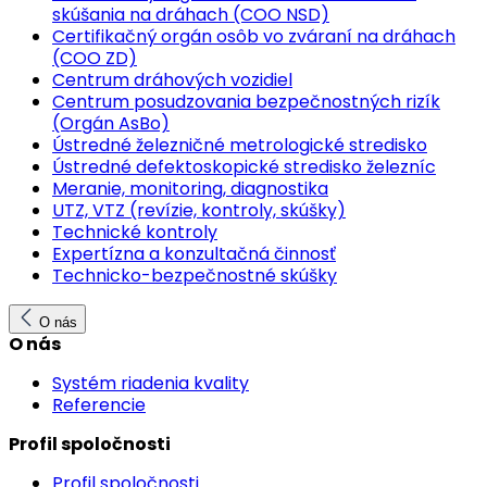
skúšania na dráhach (COO NSD)
Certifikačný orgán osôb vo zváraní na dráhach
(COO ZD)
Centrum dráhových vozidiel
Centrum posudzovania bezpečnostných rizík
(Orgán AsBo)
Ústredné železničné metrologické stredisko
Ústredné defektoskopické stredisko železníc
Meranie, monitoring, diagnostika
UTZ, VTZ (revízie, kontroly, skúšky)
Technické kontroly
Expertízna a konzultačná činnosť
Technicko-bezpečnostné skúšky
O nás
O nás
Systém riadenia kvality
Referencie
Profil spoločnosti
Profil spoločnosti