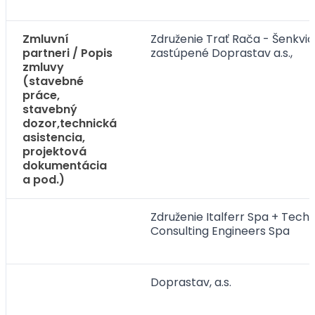
Zmluvní
Združenie Trať Rača - Šenkvic
partneri / Popis
zastúpené Doprastav a.s.,
zmluvy
(stavebné
práce,
stavebný
dozor,technická
asistencia,
projektová
dokumentácia
a pod.)
Združenie Italferr Spa + Techn
Consulting Engineers Spa
Doprastav, a.s.