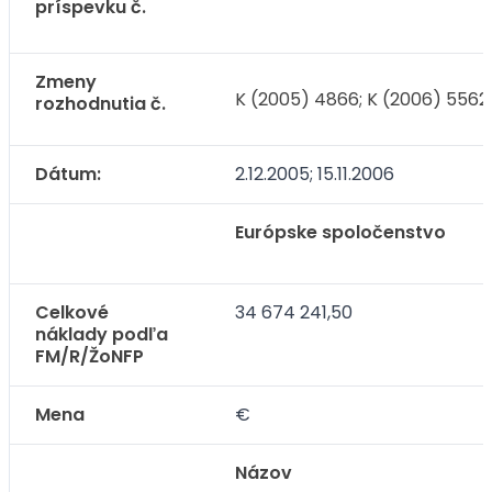
príspevku č.
Zmeny
K (2005) 4866; K (2006) 556
rozhodnutia č.
Dátum:
2.12.2005; 15.11.2006
Európske spoločenstvo
Celkové
34 674 241,50
náklady podľa
FM/R/ŽoNFP
Mena
€
Názov