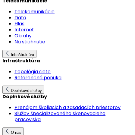
Telekomunikácie
Telekomunikácie
Dáta
Hlas
Internet
Okruhy
Na stiahnutie
Infraštruktúra
Infraštruktúra
Topológia siete
Referenčná ponuka
Doplnkové služby
Doplnkové služby
Prenájom školiacich a zasadacích priestorov
Služby špecializovaného skenovacieho
pracoviska
O nás