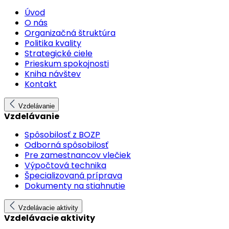
Úvod
O nás
Organizačná štruktúra
Politika kvality
Strategické ciele
Prieskum spokojnosti
Kniha návštev
Kontakt
Vzdelávanie
Vzdelávanie
Spôsobilosť z BOZP
Odborná spôsobilosť
Pre zamestnancov vlečiek
Výpočtová technika
Špecializovaná príprava
Dokumenty na stiahnutie
Vzdelávacie aktivity
Vzdelávacie aktivity