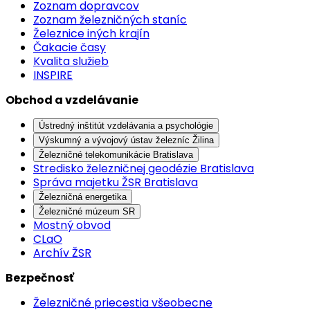
Zoznam dopravcov
Zoznam železničných staníc
Železnice iných krajín
Čakacie časy
Kvalita služieb
INSPIRE
Obchod a vzdelávanie
Ústredný inštitút vzdelávania a psychológie
Výskumný a vývojový ústav železníc Žilina
Železničné telekomunikácie Bratislava
Stredisko železničnej geodézie Bratislava
Správa majetku ŽSR Bratislava
Železničná energetika
Železničné múzeum SR
Mostný obvod
CLaO
Archív ŽSR
Bezpečnosť
Železničné priecestia všeobecne