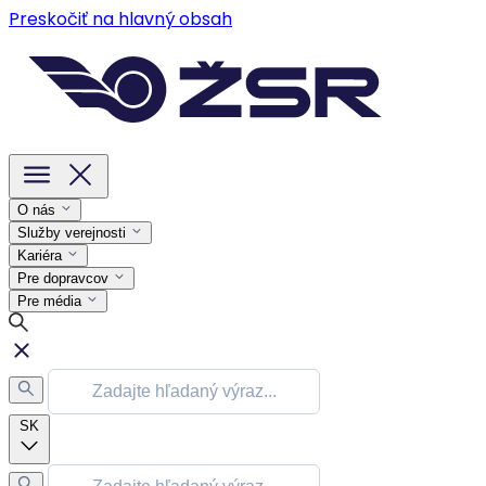
Preskočiť na hlavný obsah
O nás
Služby verejnosti
Kariéra
Pre dopravcov
Pre média
SK