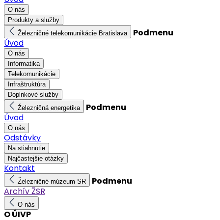
O nás
Produkty a služby
Podmenu
Železničné telekomunikácie Bratislava
Úvod
O nás
Informatika
Telekomunikácie
Infraštruktúra
Doplnkové služby
Podmenu
Železničná energetika
Úvod
O nás
Odstávky
Na stiahnutie
Najčastejšie otázky
Kontakt
Podmenu
Železničné múzeum SR
Archív ŽSR
O nás
O ÚIVP