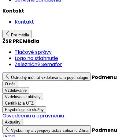
Kontakt
Kontakt
Pre média
ŽSR PRE Média
Tlačové správy
Logo na stiahnutie
Železničný Semafor
Podmenu
Ústredný inštitút vzdelávania a psychológie
O nás
Vzdelávanie
Vzdelávacie aktivity
Certifikácia UTZ
Psychologické služby
Osvedčenia a oprávnenia
Aktuality
Podmenu
Výskumný a vývojový ústav železníc Žilina
Úvod