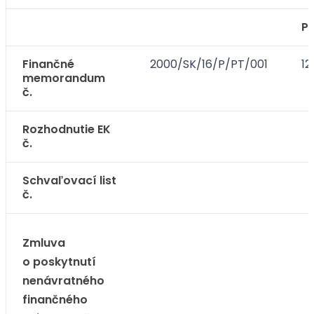
Po
Finančné
2000/SK/16/P/PT/001
12
memorandum
č.
Rozhodnutie EK
č.
Schvaľovací list
č.
Zmluva
o poskytnutí
nenávratného
finančného