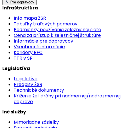
Pre dopravcov
Infraštruktúra
Info mapa ŽSR
Tabuľky traťových pomerov
Podmienky používania železničnej siete
Cena za prístup k železničnej štruktúre
Informácie pre dopravcov
Všeobecné informácie
Koridory RFC
TTR v SR
Legislatíva
Legislatíva
Predpisy ŽSR
Technické dokumenty
Kríženie žel. dráhy pri nadmernej/nadrozmernej
doprave
Iné služby
Mimoriadne zásielky
Servisné zariadenia