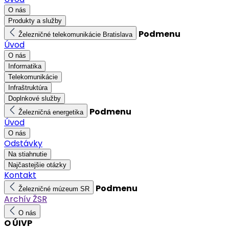
O nás
Produkty a služby
Podmenu
Železničné telekomunikácie Bratislava
Úvod
O nás
Informatika
Telekomunikácie
Infraštruktúra
Doplnkové služby
Podmenu
Železničná energetika
Úvod
O nás
Odstávky
Na stiahnutie
Najčastejšie otázky
Kontakt
Podmenu
Železničné múzeum SR
Archív ŽSR
O nás
O ÚIVP