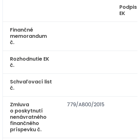
Podpis
EK
Finančné
memorandum
č.
Rozhodnutie EK
č.
Schvaľovací list
č.
Zmluva
779/A800/2015
o poskytnutí
nenávratného
finančného
príspevku č.