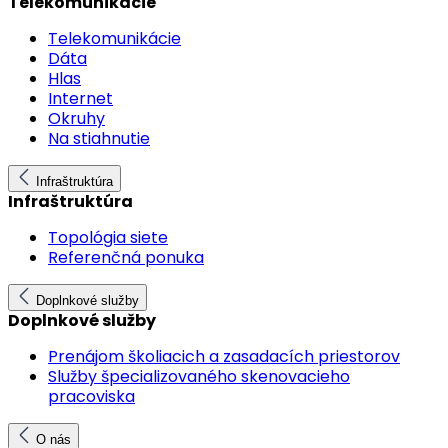
Telekomunikácie
Telekomunikácie
Dáta
Hlas
Internet
Okruhy
Na stiahnutie
Infraštruktúra
Infraštruktúra
Topológia siete
Referenčná ponuka
Doplnkové služby
Doplnkové služby
Prenájom školiacich a zasadacích priestorov
Služby špecializovaného skenovacieho
pracoviska
O nás