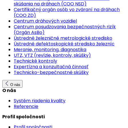
skúšania na dráhach (COO NSD)
Certifikačný orgán osôb vo zváraní na dráhach
(COO ZD)
Centrum dráhových vozidiel
Centrum posudzovania bezpečnostných rizík
(Orgán AsBo)
Ústredné železničné metrologické stredisko
Ústredné defektoskopické stredisko železníc
Meranie, monitoring, diagnostika
UTZ, VTZ (revízie, kontroly, skúšky)
Technické kontroly
Expertízna a konzultačná činnosť
Technicko-bezpečnostné skúšky
O nás
O nás
Systém riadenia kvality
Referencie
Profil spoločnosti
Profil spoločnosti