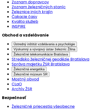
Zoznam dopravcov
Zoznam železničných staníc
Železnice iných krajín
Čakacie časy
Kvalita služieb
INSPIRE
Obchod a vzdelávanie
Ústredný inštitút vzdelávania a psychológie
Výskumný a vývojový ústav železníc Žilina
Železničné telekomunikácie Bratislava
Stredisko železničnej geodézie Bratislava
Správa majetku ŽSR Bratislava
Železničná energetika
Železničné múzeum SR
Mostný obvod
CLaO
Archív ŽSR
Bezpečnosť
Železničné priecestia všeobecne