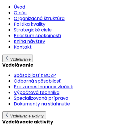
Úvod
O nás
Organizačná štruktúra
Politika kvality
Strategické ciele
Prieskum spokojnosti
Kniha návštev
Kontakt
Vzdelávanie
Vzdelávanie
Spôsobilosť z BOZP
Odborná spôsobilosť
Pre zamestnancov vlečiek
Výpočtová technika
Špecializovaná príprava
Dokumenty na stiahnutie
Vzdelávacie aktivity
Vzdelávacie aktivity