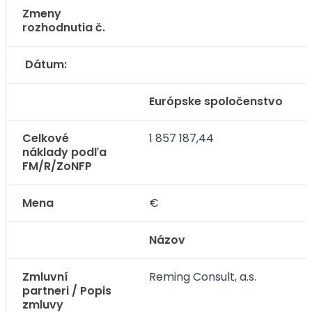
Zmeny
rozhodnutia č.
Dátum:
Európske spoločenstvo
Celkové
1 857 187,44
náklady podľa
FM/R/ZoNFP
Mena
€
Názov
Zmluvní
Reming Consult, a.s.
partneri / Popis
zmluvy