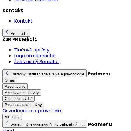
Kontakt
Kontakt
Pre média
ŽSR PRE Média
Tlačové správy
Logo na stiahnutie
Železničný Semafor
Podmenu
Ústredný inštitút vzdelávania a psychológie
O nás
Vzdelávanie
Vzdelávacie aktivity
Certifikácia UTZ
Psychologické služby
Osvedčenia a oprávnenia
Aktuality
Podmenu
Výskumný a vývojový ústav železníc Žilina
Úvod