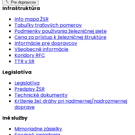
Pre dopravcov
Infraštruktúra
Info mapa ŽSR
Tabuľky traťových pomerov
Podmienky používania železničnej siete
Cena za prístup k železničnej štruktúre
Informácie pre dopravcov
Všeobecné informácie
Koridory RFC
TTR v SR
Legislatíva
Legislatíva
Predpisy ŽSR
Technické dokumenty
Kríženie žel. dráhy pri nadmernej/nadrozmernej
doprave
Iné služby
Mimoriadne zásielky
Servisné zariadenia