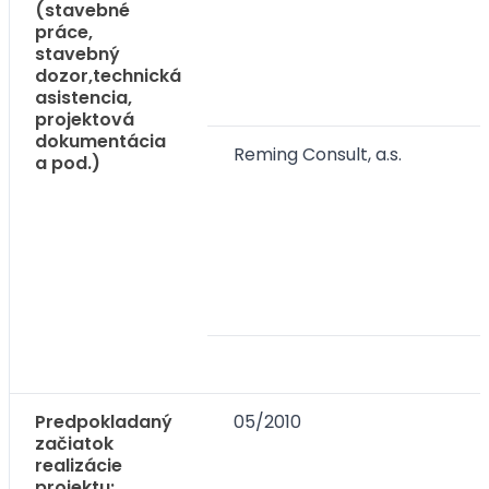
(stavebné
práce,
stavebný
dozor,technická
asistencia,
projektová
dokumentácia
Reming Consult, a.s.
a pod.)
Predpokladaný
05/2010
začiatok
realizácie
projektu: