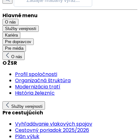
Hlavné menu
O nás
Služby verejnosti
Kariéra
Pre dopravcov
Pre média
O nás
O ŽSR
Profil spoločnosti
Organizačná štruktúra
Modernizácia tratí
História železníc
Služby verejnosti
Pre cestujúcich
Vyhľadávanie vlakových spojov
Cestovný poriadok 2025/2026
Plán výluk