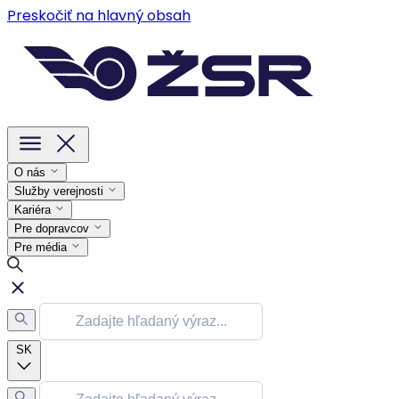
Preskočiť na hlavný obsah
O nás
Služby verejnosti
Kariéra
Pre dopravcov
Pre média
SK