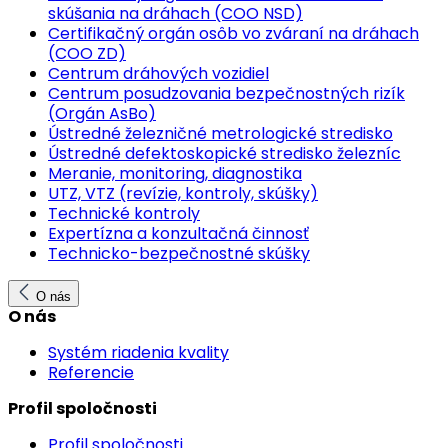
skúšania na dráhach (COO NSD)
Certifikačný orgán osôb vo zváraní na dráhach
(COO ZD)
Centrum dráhových vozidiel
Centrum posudzovania bezpečnostných rizík
(Orgán AsBo)
Ústredné železničné metrologické stredisko
Ústredné defektoskopické stredisko železníc
Meranie, monitoring, diagnostika
UTZ, VTZ (revízie, kontroly, skúšky)
Technické kontroly
Expertízna a konzultačná činnosť
Technicko-bezpečnostné skúšky
O nás
O nás
Systém riadenia kvality
Referencie
Profil spoločnosti
Profil spoločnosti