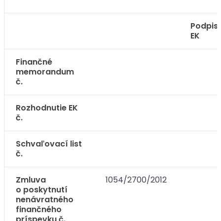
Podpis
EK
Finančné
memorandum
č.
Rozhodnutie EK
č.
Schvaľovací list
č.
Zmluva
1054/2700/2012
o poskytnutí
nenávratného
finančného
príspevku č.