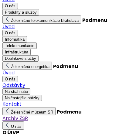
O nás
Produkty a služby
Podmenu
Železničné telekomunikácie Bratislava
Úvod
O nás
Informatika
Telekomunikácie
Infraštruktúra
Doplnkové služby
Podmenu
Železničná energetika
Úvod
O nás
Odstávky
Na stiahnutie
Najčastejšie otázky
Kontakt
Podmenu
Železničné múzeum SR
Archív ŽSR
O nás
O ÚIVP