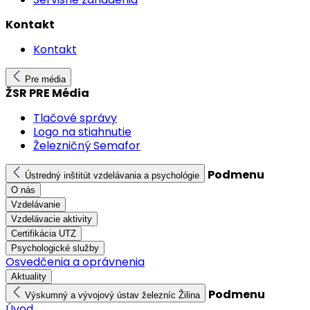
Kontakt
Kontakt
Pre média
ŽSR PRE Média
Tlačové správy
Logo na stiahnutie
Železničný Semafor
Podmenu
Ústredný inštitút vzdelávania a psychológie
O nás
Vzdelávanie
Vzdelávacie aktivity
Certifikácia UTZ
Psychologické služby
Osvedčenia a oprávnenia
Aktuality
Podmenu
Výskumný a vývojový ústav železníc Žilina
Úvod