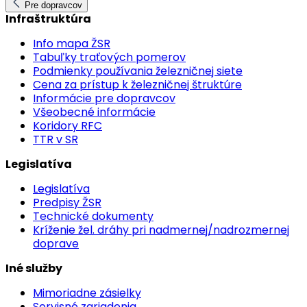
Pre dopravcov
Infraštruktúra
Info mapa ŽSR
Tabuľky traťových pomerov
Podmienky používania železničnej siete
Cena za prístup k železničnej štruktúre
Informácie pre dopravcov
Všeobecné informácie
Koridory RFC
TTR v SR
Legislatíva
Legislatíva
Predpisy ŽSR
Technické dokumenty
Kríženie žel. dráhy pri nadmernej/nadrozmernej
doprave
Iné služby
Mimoriadne zásielky
Servisné zariadenia