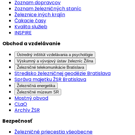
Zoznam dopravcov
Zoznam železničných staníc
Železnice iných krajín
Čakacie časy
Kvalita služieb
INSPIRE
Obchod a vzdelávanie
Ústredný inštitút vzdelávania a psychológie
Výskumný a vývojový ústav železníc Žilina
Železničné telekomunikácie Bratislava
Stredisko železničnej geodézie Bratislava
Správa majetku ŽSR Bratislava
Železničná energetika
Železničné múzeum SR
Mostný obvod
CLaO
Archív ŽSR
Bezpečnosť
Železničné priecestia všeobecne