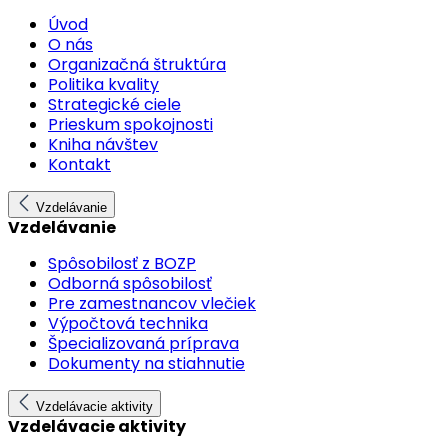
Úvod
O nás
Organizačná štruktúra
Politika kvality
Strategické ciele
Prieskum spokojnosti
Kniha návštev
Kontakt
Vzdelávanie
Vzdelávanie
Spôsobilosť z BOZP
Odborná spôsobilosť
Pre zamestnancov vlečiek
Výpočtová technika
Špecializovaná príprava
Dokumenty na stiahnutie
Vzdelávacie aktivity
Vzdelávacie aktivity