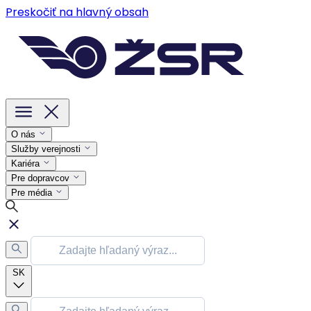
Preskočiť na hlavný obsah
O nás
Služby verejnosti
Kariéra
Pre dopravcov
Pre média
SK