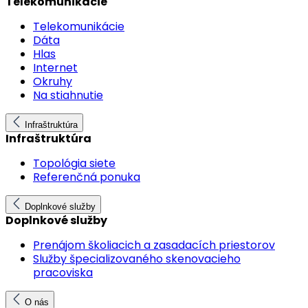
Telekomunikácie
Telekomunikácie
Dáta
Hlas
Internet
Okruhy
Na stiahnutie
Infraštruktúra
Infraštruktúra
Topológia siete
Referenčná ponuka
Doplnkové služby
Doplnkové služby
Prenájom školiacich a zasadacích priestorov
Služby špecializovaného skenovacieho
pracoviska
O nás