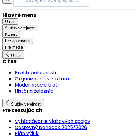
Hlavné menu
O nás
Služby verejnosti
Kariéra
Pre dopravcov
Pre média
O nás
O ŽSR
Profil spoločnosti
Organizačná štruktúra
Modernizácia tratí
História železníc
Služby verejnosti
Pre cestujúcich
Vyhľadávanie vlakových spojov
Cestovný poriadok 2025/2026
Plán výluk