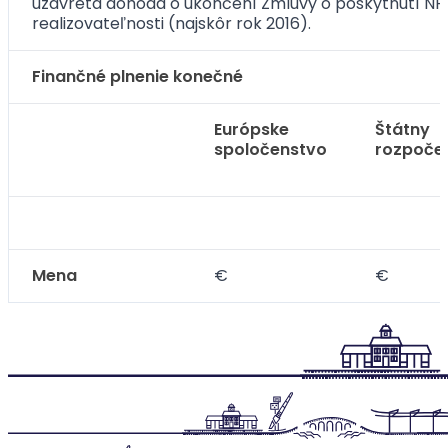
uzavretá dohoda o ukončení Zmluvy o poskytnutí NFP
realizovateľnosti (najskôr rok 2016).
Finančné plnenie konečné
Európske
Štátny
spoločenstvo
rozpoče
Mena
€
€