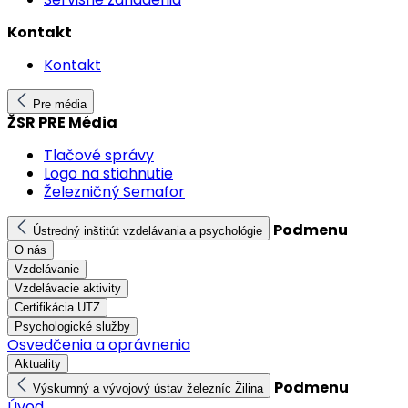
Kontakt
Kontakt
Pre média
ŽSR PRE Média
Tlačové správy
Logo na stiahnutie
Železničný Semafor
Podmenu
Ústredný inštitút vzdelávania a psychológie
O nás
Vzdelávanie
Vzdelávacie aktivity
Certifikácia UTZ
Psychologické služby
Osvedčenia a oprávnenia
Aktuality
Podmenu
Výskumný a vývojový ústav železníc Žilina
Úvod