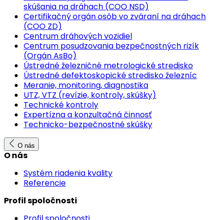
skúšania na dráhach (COO NSD)
Certifikačný orgán osôb vo zváraní na dráhach
(COO ZD)
Centrum dráhových vozidiel
Centrum posudzovania bezpečnostných rizík
(Orgán AsBo)
Ústredné železničné metrologické stredisko
Ústredné defektoskopické stredisko železníc
Meranie, monitoring, diagnostika
UTZ, VTZ (revízie, kontroly, skúšky)
Technické kontroly
Expertízna a konzultačná činnosť
Technicko-bezpečnostné skúšky
O nás
O nás
Systém riadenia kvality
Referencie
Profil spoločnosti
Profil spoločnosti