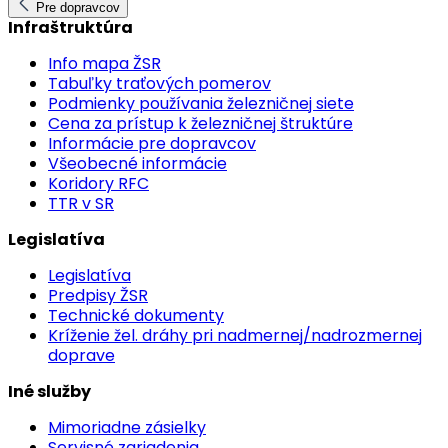
Pre dopravcov
Infraštruktúra
Info mapa ŽSR
Tabuľky traťových pomerov
Podmienky používania železničnej siete
Cena za prístup k železničnej štruktúre
Informácie pre dopravcov
Všeobecné informácie
Koridory RFC
TTR v SR
Legislatíva
Legislatíva
Predpisy ŽSR
Technické dokumenty
Kríženie žel. dráhy pri nadmernej/nadrozmernej
doprave
Iné služby
Mimoriadne zásielky
Servisné zariadenia