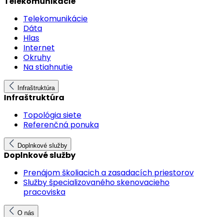
Telekomunikácie
Telekomunikácie
Dáta
Hlas
Internet
Okruhy
Na stiahnutie
Infraštruktúra
Infraštruktúra
Topológia siete
Referenčná ponuka
Doplnkové služby
Doplnkové služby
Prenájom školiacich a zasadacích priestorov
Služby špecializovaného skenovacieho
pracoviska
O nás