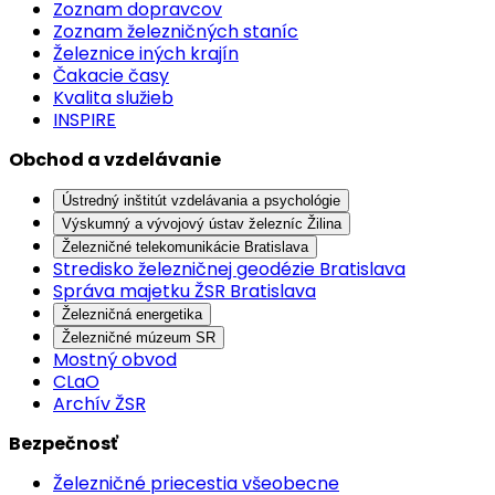
Zoznam dopravcov
Zoznam železničných staníc
Železnice iných krajín
Čakacie časy
Kvalita služieb
INSPIRE
Obchod a vzdelávanie
Ústredný inštitút vzdelávania a psychológie
Výskumný a vývojový ústav železníc Žilina
Železničné telekomunikácie Bratislava
Stredisko železničnej geodézie Bratislava
Správa majetku ŽSR Bratislava
Železničná energetika
Železničné múzeum SR
Mostný obvod
CLaO
Archív ŽSR
Bezpečnosť
Železničné priecestia všeobecne