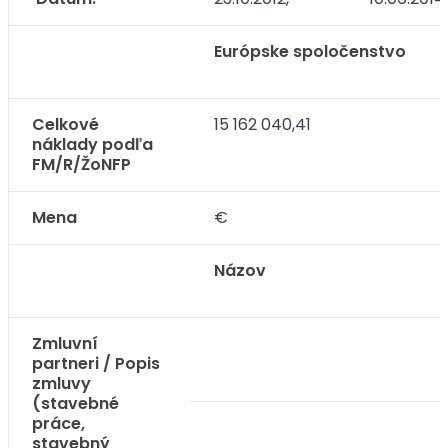
Európske spoločenstvo
Celkové
15 162 040,41
náklady podľa
FM/R/ŽoNFP
Mena
€
Názov
Zmluvní
partneri / Popis
zmluvy
(stavebné
práce,
stavebný