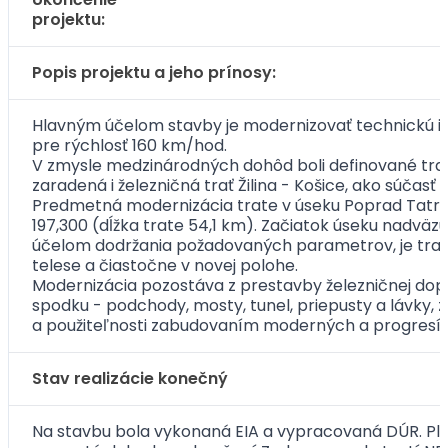
projektu:
Popis projektu a jeho prínosy:
Hlavným účelom stavby je modernizovať technickú i
pre rýchlosť 160 km/hod.
V zmysle medzinárodných dohôd boli definované tranzi
zaradená i železničná trať Žilina - Košice, ako súčasť 
Predmetná modernizácia trate v úseku Poprad Tatry 
197,300 (dĺžka trate 54,1 km). Začiatok úseku nadväz
účelom dodržania požadovaných parametrov, je tra
telese a čiastočne v novej polohe.
Modernizácia pozostáva z prestavby železničnej dopr
spodku - podchody, mosty, tunel, priepusty a lávky, 
a použiteľnosti zabudovaním moderných a progresív
Stav realizácie konečný
Na stavbu bola vykonaná EIA a vypracovaná DÚR. Plat