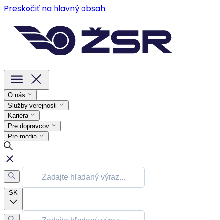
Preskočiť na hlavný obsah
O nás
Služby verejnosti
Kariéra
Pre dopravcov
Pre média
SK