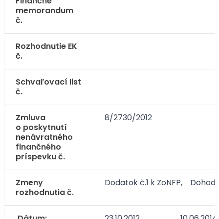
Finančné
memorandum
č.
Rozhodnutie EK
č.
Schvaľovací list
č.
Zmluva
8/2730/2012
o poskytnutí
nenávratného
finančného
príspevku č.
Zmeny
Dodatok č.1 k ZoNFP, Dohoda
rozhodnutia č.
Dátum:
23.10.2012, 10.06.2014