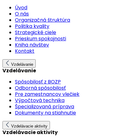
Úvod
O nás
Organizačná štruktúra
Politika kvality
Strategické ciele
Prieskum spokojnosti
Kniha návštev
Kontakt
Vzdelávanie
Vzdelávanie
Spôsobilosť z BOZP
Odborná spôsobilosť
Pre zamestnancov vlečiek
Výpočtová technika
Špecializovaná príprava
Dokumenty na stiahnutie
Vzdelávacie aktivity
Vzdelávacie aktivity