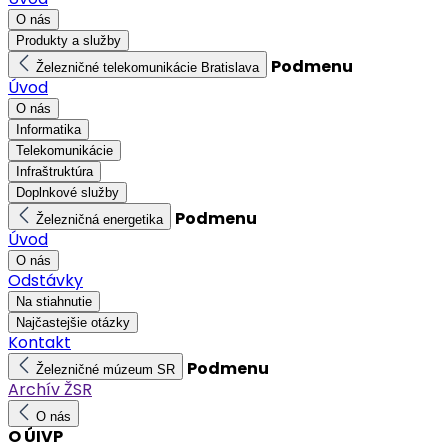
O nás
Produkty a služby
Podmenu
Železničné telekomunikácie Bratislava
Úvod
O nás
Informatika
Telekomunikácie
Infraštruktúra
Doplnkové služby
Podmenu
Železničná energetika
Úvod
O nás
Odstávky
Na stiahnutie
Najčastejšie otázky
Kontakt
Podmenu
Železničné múzeum SR
Archív ŽSR
O nás
O ÚIVP