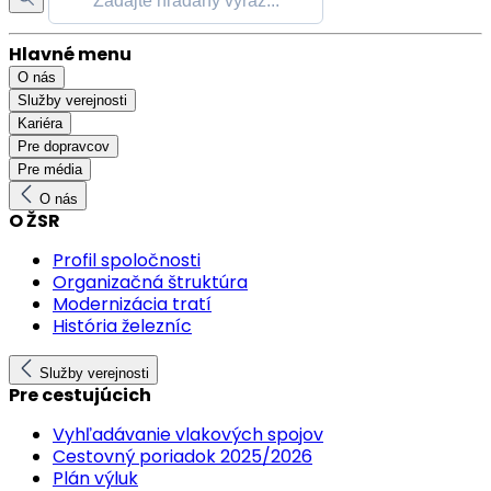
Hlavné menu
O nás
Služby verejnosti
Kariéra
Pre dopravcov
Pre média
O nás
O ŽSR
Profil spoločnosti
Organizačná štruktúra
Modernizácia tratí
História železníc
Služby verejnosti
Pre cestujúcich
Vyhľadávanie vlakových spojov
Cestovný poriadok 2025/2026
Plán výluk