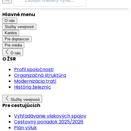
Hlavné menu
O nás
Služby verejnosti
Kariéra
Pre dopravcov
Pre média
O nás
O ŽSR
Profil spoločnosti
Organizačná štruktúra
Modernizácia tratí
História železníc
Služby verejnosti
Pre cestujúcich
Vyhľadávanie vlakových spojov
Cestovný poriadok 2025/2026
Plán výluk