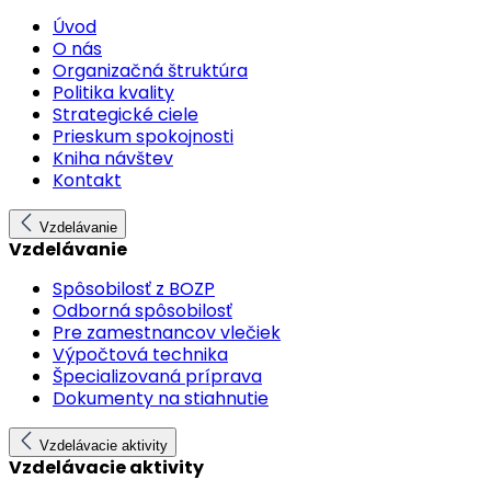
Úvod
O nás
Organizačná štruktúra
Politika kvality
Strategické ciele
Prieskum spokojnosti
Kniha návštev
Kontakt
Vzdelávanie
Vzdelávanie
Spôsobilosť z BOZP
Odborná spôsobilosť
Pre zamestnancov vlečiek
Výpočtová technika
Špecializovaná príprava
Dokumenty na stiahnutie
Vzdelávacie aktivity
Vzdelávacie aktivity