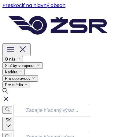
Preskočiť na hlavný obsah
O nás
Služby verejnosti
Kariéra
Pre dopravcov
Pre média
SK