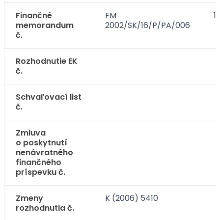
Finančné
FM
1
memorandum
2002/SK/16/P/PA/006
č.
Rozhodnutie EK
č.
Schvaľovací list
č.
Zmluva
o poskytnutí
nenávratného
finančného
príspevku č.
Zmeny
K (2006) 5410
rozhodnutia č.