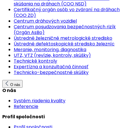
skúšania na dráhach (COO NSD)
Certifikačný orgán osôb vo zváraní na dráhach
(COO ZD)
Centrum dráhových vozidiel
Centrum posudzovania bezpečnostných rizík
(Orgán AsBo)
Ústredné železničné metrologické stredisko
Ústredné defektoskopické stredisko železníc
Meranie, monitoring, diagnostika
UTZ, VTZ (revízie, kontroly, skúšky)
Technické kontroly
Expertízna a konzultačná činnosť
Technicko-bezpečnostné skúšky
O nás
O nás
Systém riadenia kvality
Referencie
Profil spoločnosti
Profil spoločnosti