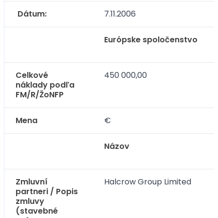
Dátum:
7.11.2006
Európske spoločenstvo
Celkové
450 000,00
náklady podľa
FM/R/ŽoNFP
Mena
€
Názov
Zmluvní
Halcrow Group Limited
partneri / Popis
zmluvy
(stavebné