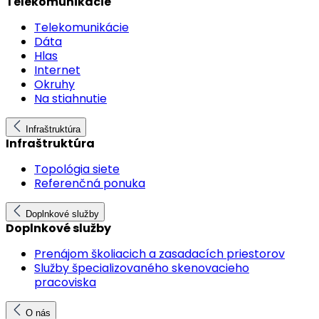
Telekomunikácie
Telekomunikácie
Dáta
Hlas
Internet
Okruhy
Na stiahnutie
Infraštruktúra
Infraštruktúra
Topológia siete
Referenčná ponuka
Doplnkové služby
Doplnkové služby
Prenájom školiacich a zasadacích priestorov
Služby špecializovaného skenovacieho
pracoviska
O nás