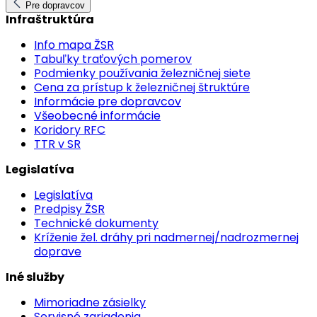
Pre dopravcov
Infraštruktúra
Info mapa ŽSR
Tabuľky traťových pomerov
Podmienky používania železničnej siete
Cena za prístup k železničnej štruktúre
Informácie pre dopravcov
Všeobecné informácie
Koridory RFC
TTR v SR
Legislatíva
Legislatíva
Predpisy ŽSR
Technické dokumenty
Kríženie žel. dráhy pri nadmernej/nadrozmernej
doprave
Iné služby
Mimoriadne zásielky
Servisné zariadenia