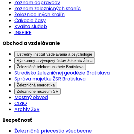
Zoznam dopravcov
Zoznam železničných staníc
Železnice iných krajín
Čakacie časy
Kvalita služieb
INSPIRE
Obchod a vzdelávanie
Ústredný inštitút vzdelávania a psychológie
Výskumný a vývojový ústav železníc Žilina
Železničné telekomunikácie Bratislava
Stredisko železničnej geodézie Bratislava
Správa majetku ŽSR Bratislava
Železničná energetika
Železničné múzeum SR
Mostný obvod
CLaO
Archív ŽSR
Bezpečnosť
Železničné priecestia všeobecne