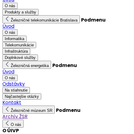
O nás
Produkty a služby
Podmenu
Železničné telekomunikácie Bratislava
Úvod
O nás
Informatika
Telekomunikácie
Infraštruktúra
Doplnkové služby
Podmenu
Železničná energetika
Úvod
O nás
Odstávky
Na stiahnutie
Najčastejšie otázky
Kontakt
Podmenu
Železničné múzeum SR
Archív ŽSR
O nás
O ÚIVP