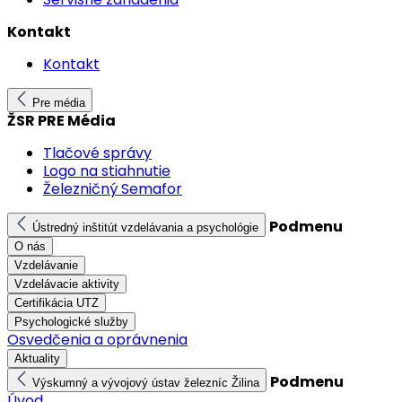
Kontakt
Kontakt
Pre média
ŽSR PRE Média
Tlačové správy
Logo na stiahnutie
Železničný Semafor
Podmenu
Ústredný inštitút vzdelávania a psychológie
O nás
Vzdelávanie
Vzdelávacie aktivity
Certifikácia UTZ
Psychologické služby
Osvedčenia a oprávnenia
Aktuality
Podmenu
Výskumný a vývojový ústav železníc Žilina
Úvod