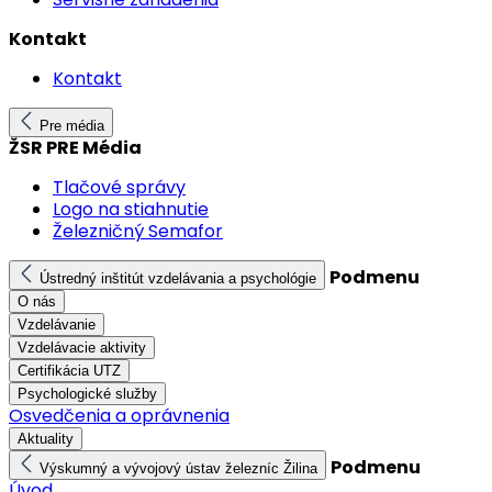
Kontakt
Kontakt
Pre média
ŽSR PRE Média
Tlačové správy
Logo na stiahnutie
Železničný Semafor
Podmenu
Ústredný inštitút vzdelávania a psychológie
O nás
Vzdelávanie
Vzdelávacie aktivity
Certifikácia UTZ
Psychologické služby
Osvedčenia a oprávnenia
Aktuality
Podmenu
Výskumný a vývojový ústav železníc Žilina
Úvod