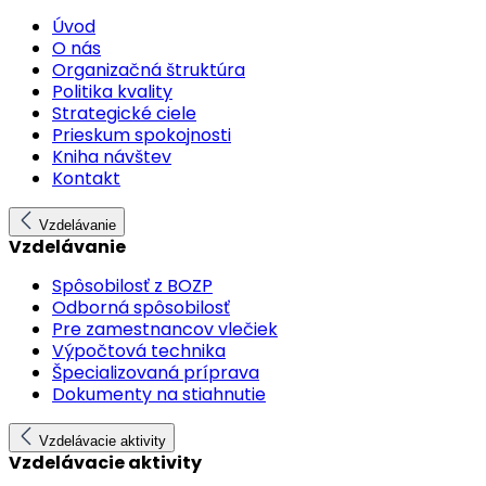
Úvod
O nás
Organizačná štruktúra
Politika kvality
Strategické ciele
Prieskum spokojnosti
Kniha návštev
Kontakt
Vzdelávanie
Vzdelávanie
Spôsobilosť z BOZP
Odborná spôsobilosť
Pre zamestnancov vlečiek
Výpočtová technika
Špecializovaná príprava
Dokumenty na stiahnutie
Vzdelávacie aktivity
Vzdelávacie aktivity