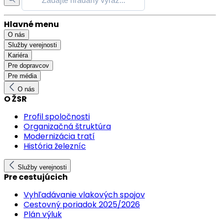
Hlavné menu
O nás
Služby verejnosti
Kariéra
Pre dopravcov
Pre média
O nás
O ŽSR
Profil spoločnosti
Organizačná štruktúra
Modernizácia tratí
História železníc
Služby verejnosti
Pre cestujúcich
Vyhľadávanie vlakových spojov
Cestovný poriadok 2025/2026
Plán výluk