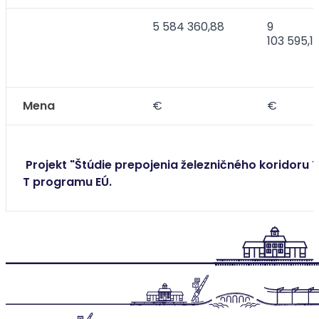
5 584 360,88
9
103 595,1
Mena
€
€
Projekt "Štúdie prepojenia železničného koridoru T
T programu EÚ.