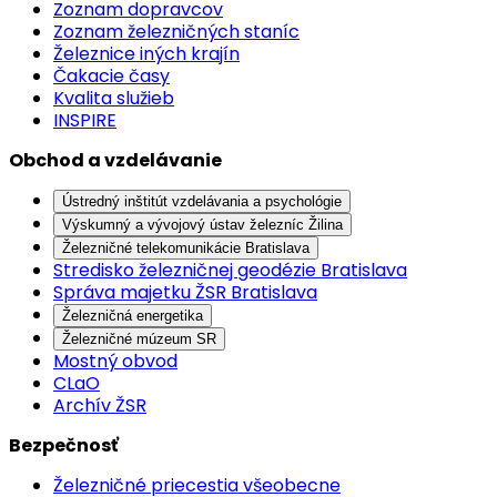
Zoznam dopravcov
Zoznam železničných staníc
Železnice iných krajín
Čakacie časy
Kvalita služieb
INSPIRE
Obchod a vzdelávanie
Ústredný inštitút vzdelávania a psychológie
Výskumný a vývojový ústav železníc Žilina
Železničné telekomunikácie Bratislava
Stredisko železničnej geodézie Bratislava
Správa majetku ŽSR Bratislava
Železničná energetika
Železničné múzeum SR
Mostný obvod
CLaO
Archív ŽSR
Bezpečnosť
Železničné priecestia všeobecne