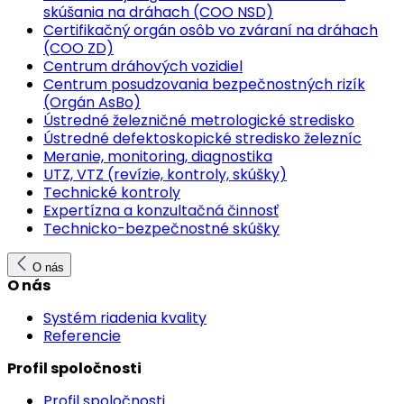
skúšania na dráhach (COO NSD)
Certifikačný orgán osôb vo zváraní na dráhach
(COO ZD)
Centrum dráhových vozidiel
Centrum posudzovania bezpečnostných rizík
(Orgán AsBo)
Ústredné železničné metrologické stredisko
Ústredné defektoskopické stredisko železníc
Meranie, monitoring, diagnostika
UTZ, VTZ (revízie, kontroly, skúšky)
Technické kontroly
Expertízna a konzultačná činnosť
Technicko-bezpečnostné skúšky
O nás
O nás
Systém riadenia kvality
Referencie
Profil spoločnosti
Profil spoločnosti