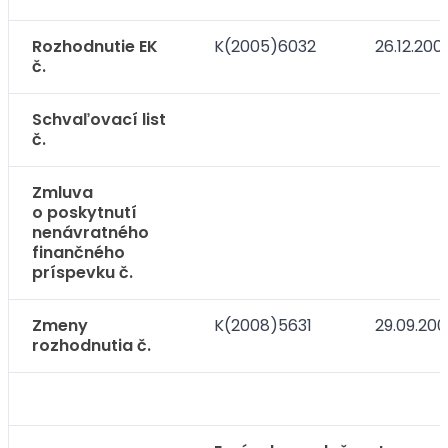
Rozhodnutie EK
K(2005)6032
26.12.200
č.
Schvaľovací list
č.
Zmluva
o poskytnutí
nenávratného
finančného
príspevku č.
Zmeny
K(2008)5631
29.09.20
rozhodnutia č.