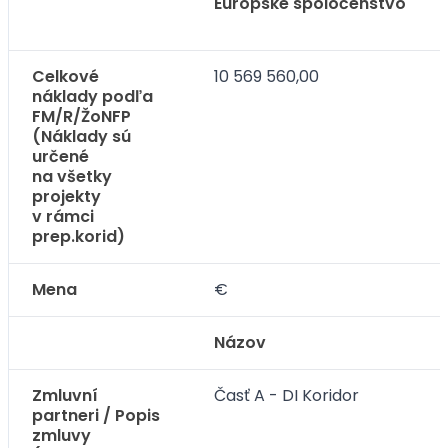
Európske spoločenstvo
Celkové
10 569 560,00
náklady podľa
FM/R/ŽoNFP
(Náklady sú
určené
na všetky
projekty
v rámci
prep.korid)
Mena
€
Názov
Zmluvní
Časť A - DI Koridor
partneri / Popis
zmluvy