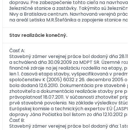
dopravu. Pre zabezpečenie tohto cieľa na navrhovan
železničné stanice a zastávky. Takýmito sú železničná 
Nivy a Bratislava centrum. Navrhovaná verejná práca 
na areál Letiska M.R.Štefánika a zapojenie stanice na 
Stav realizácie konečný.
Časť A:
Stavebný zámer verejnej práce bol dodaný dňa 28.1
a schválená dňa 30.09.2009 za MDPT SR. Územné roz
finančné zdroje na jej realizáciu rozdelila na etapy
len 1. časová etapa stavby, vyšpecifikovaná v predme
spoločenstiev K (2005) 6032 z 26. decembra 2005 o 
bola dodaná 12.6.2010. Dokumentácia pre stavebné p
zhotoviteľa a dokumentácia realizácie stavby pre p
právoplatnosť 18.07.2011. V súčasnosti zhotoviteľ pri
prvé stavebné povolenia. Na základe výsledkov štúdie
Európskej komisie a technických expertov EÚ (JASPE
dopravy Jána Počiatka bol listom zo dňa 12.10.2012 
Časť B:
Stavebný zámer verejnej práce bol dodaný dňa: 1.sta