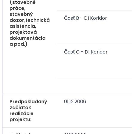
(stavebné
práce,
stavebný
Časť B - DI Koridor
dozor,technická
asistencia,
projektová
dokumentácia
a pod.)
Časť C - DI Koridor
Predpokladaný
01.12.2006
začiatok
realizácie
projektu: