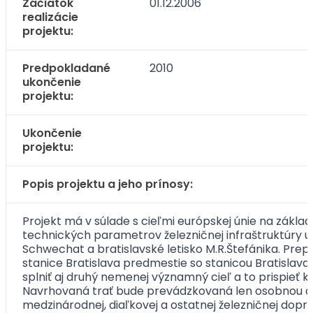
Začiatok
01.12.2006
realizácie
projektu:
Predpokladané
2010
ukončenie
projektu:
Ukončenie
projektu:
Popis projektu a jeho prínosy:
Projekt má v súlade s cieľmi európskej únie na zák
technických parametrov železničnej infraštruktúry um
Schwechat a bratislavské letisko M.R.Štefánika. Pre
stanice Bratislava predmestie so stanicou Bratisla
splniť aj druhý nemenej významný cieľ a to prispieť
Navrhovaná trať bude prevádzkovaná len osobnou d
medzinárodnej, diaľkovej a ostatnej železničnej dop