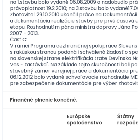
na 1.stavbu bolo vydané 06.08.2009 a nadobudlo právo
právoplatnosť 19.2.2010; na 3.stavbu bolo vydané17.0
Zhotoviteľ 29.10.2010 ukončil práce na Dokumentácii
a dokumentácia realizácie stavby pre prvú časovú et
etapu. Rozhodnutím pána ministra dopravy Jána Poči
2007 - 2013.
Časť C:
V rámci Programu cezhraničnej spolupráce Slovenská
s rakúskou stranou podaná i schválená žiadosť o spolu
na slovenskej strane elektrifikácia trate Devínska 
Ves - zastávka". Na základe tejto skutočnosti boli p
stavebný zámer verejnej práce a dokumentácia pre 
06.12.2012 bolo vydané schvaľovacie rozhodnutie MD
pre zabezpečenie dokumentácie pre výber zhotoviteľ
Finančné plnenie konečné.
Európske
Štátny
spoločenstvo
rozpoče