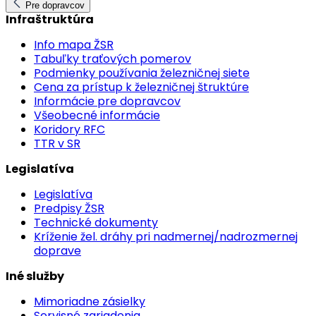
Pre dopravcov
Infraštruktúra
Info mapa ŽSR
Tabuľky traťových pomerov
Podmienky používania železničnej siete
Cena za prístup k železničnej štruktúre
Informácie pre dopravcov
Všeobecné informácie
Koridory RFC
TTR v SR
Legislatíva
Legislatíva
Predpisy ŽSR
Technické dokumenty
Kríženie žel. dráhy pri nadmernej/nadrozmernej
doprave
Iné služby
Mimoriadne zásielky
Servisné zariadenia