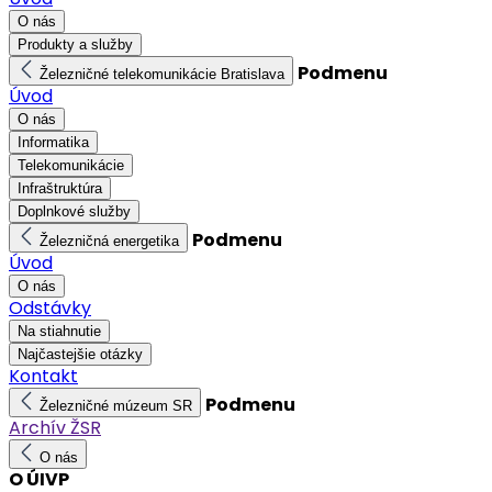
O nás
Produkty a služby
Podmenu
Železničné telekomunikácie Bratislava
Úvod
O nás
Informatika
Telekomunikácie
Infraštruktúra
Doplnkové služby
Podmenu
Železničná energetika
Úvod
O nás
Odstávky
Na stiahnutie
Najčastejšie otázky
Kontakt
Podmenu
Železničné múzeum SR
Archív ŽSR
O nás
O ÚIVP