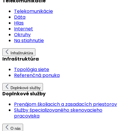
Telekomunikácie
Telekomunikácie
Dáta
Hlas
Internet
Okruhy
Na stiahnutie
Infraštruktúra
Infraštruktúra
Topológia siete
Referenčná ponuka
Doplnkové služby
Doplnkové služby
Prenájom školiacich a zasadacích priestorov
Služby špecializovaného skenovacieho
pracoviska
O nás