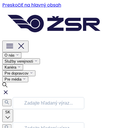
Preskočiť na hlavný obsah
O nás
Služby verejnosti
Kariéra
Pre dopravcov
Pre média
SK