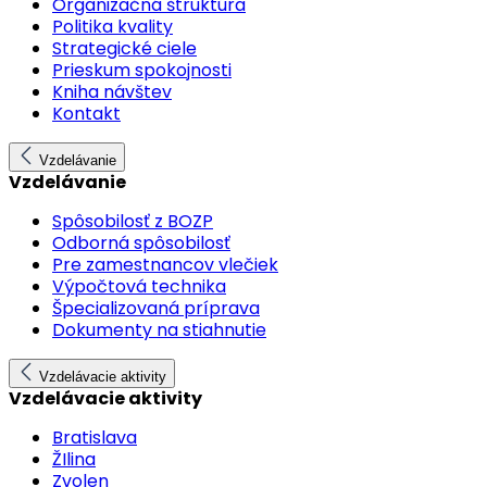
Organizačná štruktúra
Politika kvality
Strategické ciele
Prieskum spokojnosti
Kniha návštev
Kontakt
Vzdelávanie
Vzdelávanie
Spôsobilosť z BOZP
Odborná spôsobilosť
Pre zamestnancov vlečiek
Výpočtová technika
Špecializovaná príprava
Dokumenty na stiahnutie
Vzdelávacie aktivity
Vzdelávacie aktivity
Bratislava
ŽIlina
Zvolen