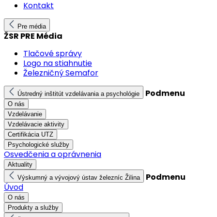
Kontakt
Pre média
ŽSR PRE Média
Tlačové správy
Logo na stiahnutie
Železničný Semafor
Podmenu
Ústredný inštitút vzdelávania a psychológie
O nás
Vzdelávanie
Vzdelávacie aktivity
Certifikácia UTZ
Psychologické služby
Osvedčenia a oprávnenia
Aktuality
Podmenu
Výskumný a vývojový ústav železníc Žilina
Úvod
O nás
Produkty a služby