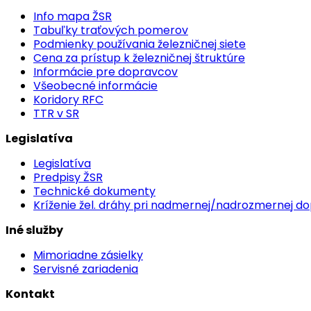
Info mapa ŽSR
Tabuľky traťových pomerov
Podmienky používania železničnej siete
Cena za prístup k železničnej štruktúre
Informácie pre dopravcov
Všeobecné informácie
Koridory RFC
TTR v SR
Legislatíva
Legislatíva
Predpisy ŽSR
Technické dokumenty
Kríženie žel. dráhy pri nadmernej/nadrozmernej d
Iné služby
Mimoriadne zásielky
Servisné zariadenia
Kontakt