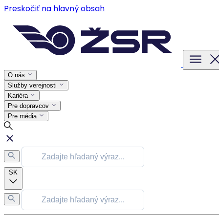
Preskočiť na hlavný obsah
O nás
Služby verejnosti
Kariéra
Pre dopravcov
Pre média
SK