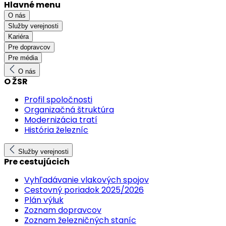
Hlavné menu
O nás
Služby verejnosti
Kariéra
Pre dopravcov
Pre média
O nás
O ŽSR
Profil spoločnosti
Organizačná štruktúra
Modernizácia tratí
História železníc
Služby verejnosti
Pre cestujúcich
Vyhľadávanie vlakových spojov
Cestovný poriadok 2025/2026
Plán výluk
Zoznam dopravcov
Zoznam železničných staníc