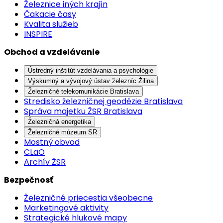
Železnice iných krajín
Čakacie časy
Kvalita služieb
INSPIRE
Obchod a vzdelávanie
Ústredný inštitút vzdelávania a psychológie
Výskumný a vývojový ústav železníc Žilina
Železničné telekomunikácie Bratislava
Stredisko železničnej geodézie Bratislava
Správa majetku ŽSR Bratislava
Železničná energetika
Železničné múzeum SR
Mostný obvod
CLaO
Archív ŽSR
Bezpečnosť
Železničné priecestia všeobecne
Marketingové aktivity
Strategické hlukové mapy