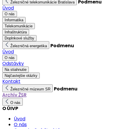
Podmenu
Železničné telekomunikácie Bratislava
Úvod
O nás
Informatika
Telekomunikácie
Infraštruktúra
Doplnkové služby
Podmenu
Železničná energetika
Úvod
O nás
Odstávky
Na stiahnutie
Najčastejšie otázky
Kontakt
Podmenu
Železničné múzeum SR
Archív ŽSR
O nás
O ÚIVP
Úvod
O nás