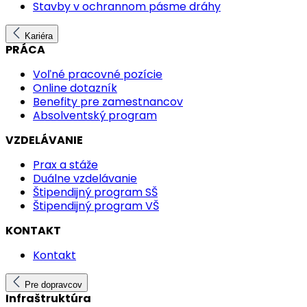
Stavby v ochrannom pásme dráhy
Kariéra
PRÁCA
Voľné pracovné pozície
Online dotazník
Benefity pre zamestnancov
Absolventský program
VZDELÁVANIE
Prax a stáže
Duálne vzdelávanie
Štipendijný program SŠ
Štipendijný program VŠ
KONTAKT
Kontakt
Pre dopravcov
Infraštruktúra