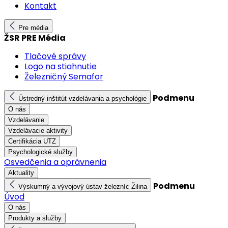
Kontakt
Pre média
ŽSR PRE Média
Tlačové správy
Logo na stiahnutie
Železničný Semafor
Podmenu
Ústredný inštitút vzdelávania a psychológie
O nás
Vzdelávanie
Vzdelávacie aktivity
Certifikácia UTZ
Psychologické služby
Osvedčenia a oprávnenia
Aktuality
Podmenu
Výskumný a vývojový ústav železníc Žilina
Úvod
O nás
Produkty a služby