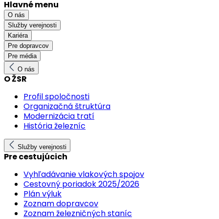
Hlavné menu
O nás
Služby verejnosti
Kariéra
Pre dopravcov
Pre média
O nás
O ŽSR
Profil spoločnosti
Organizačná štruktúra
Modernizácia tratí
História železníc
Služby verejnosti
Pre cestujúcich
Vyhľadávanie vlakových spojov
Cestovný poriadok 2025/2026
Plán výluk
Zoznam dopravcov
Zoznam železničných staníc