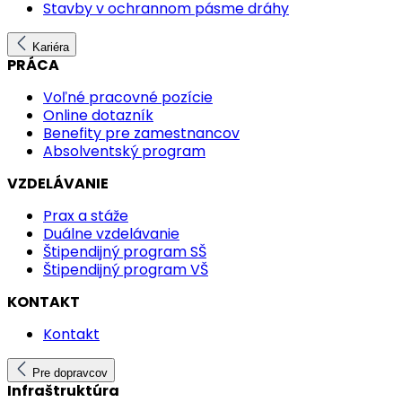
Stavby v ochrannom pásme dráhy
Kariéra
PRÁCA
Voľné pracovné pozície
Online dotazník
Benefity pre zamestnancov
Absolventský program
VZDELÁVANIE
Prax a stáže
Duálne vzdelávanie
Štipendijný program SŠ
Štipendijný program VŠ
KONTAKT
Kontakt
Pre dopravcov
Infraštruktúra