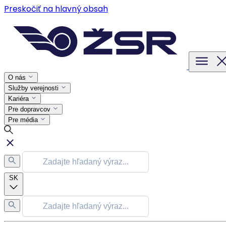
Preskočiť na hlavný obsah
O nás
Služby verejnosti
Kariéra
Pre dopravcov
Pre média
SK