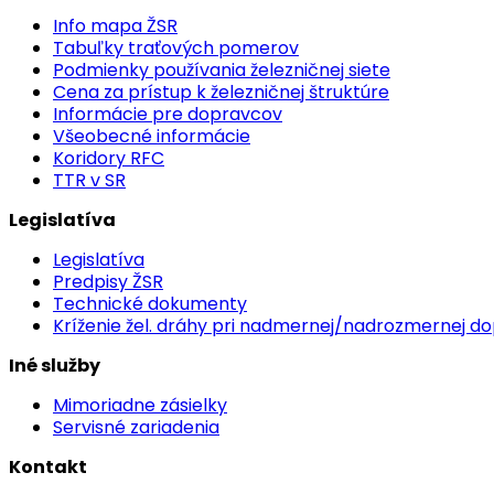
Info mapa ŽSR
Tabuľky traťových pomerov
Podmienky používania železničnej siete
Cena za prístup k železničnej štruktúre
Informácie pre dopravcov
Všeobecné informácie
Koridory RFC
TTR v SR
Legislatíva
Legislatíva
Predpisy ŽSR
Technické dokumenty
Kríženie žel. dráhy pri nadmernej/nadrozmernej d
Iné služby
Mimoriadne zásielky
Servisné zariadenia
Kontakt