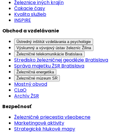
Železnice iných krajín
Čakacie časy
Kvalita služieb
INSPIRE
Obchod a vzdelávanie
Ústredný inštitút vzdelávania a psychológie
Výskumný a vývojový ústav železníc Žilina
Železničné telekomunikácie Bratislava
Stredisko železničnej geodézie Bratislava
Správa majetku ŽSR Bratislava
Železničná energetika
Železničné múzeum SR
Mostný obvod
CLaO
Archív ŽSR
Bezpečnosť
Železničné priecestia všeobecne
Marketingové aktivity
Strategické hlukové mapy