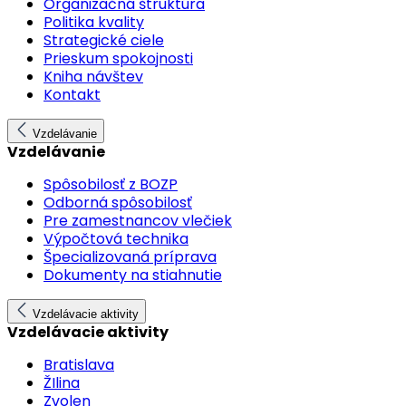
Organizačná štruktúra
Politika kvality
Strategické ciele
Prieskum spokojnosti
Kniha návštev
Kontakt
Vzdelávanie
Vzdelávanie
Spôsobilosť z BOZP
Odborná spôsobilosť
Pre zamestnancov vlečiek
Výpočtová technika
Špecializovaná príprava
Dokumenty na stiahnutie
Vzdelávacie aktivity
Vzdelávacie aktivity
Bratislava
ŽIlina
Zvolen