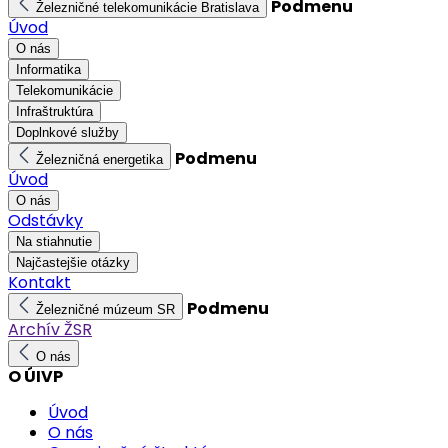
Podmenu
Železničné telekomunikácie Bratislava
Úvod
O nás
Informatika
Telekomunikácie
Infraštruktúra
Doplnkové služby
Podmenu
Železničná energetika
Úvod
O nás
Odstávky
Na stiahnutie
Najčastejšie otázky
Kontakt
Podmenu
Železničné múzeum SR
Archív ŽSR
O nás
O ÚIVP
Úvod
O nás