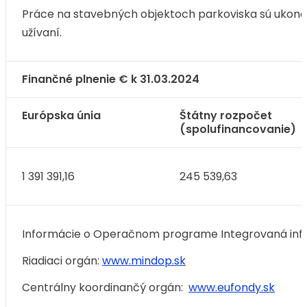
Práce na stavebných objektoch parkoviska sú ukonče
užívaní.
Finančné plnenie € k 31.03.2024
Európska únia
Štátny rozpočet
(spolufinancovanie)
1 391 391,16
245 539,63
Informácie o Operačnom programe Integrovaná infr
Riadiaci orgán:
www.mindop.sk
Centrálny koordinančý orgán:
www.eufondy.sk