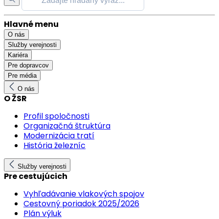
Hlavné menu
O nás
Služby verejnosti
Kariéra
Pre dopravcov
Pre média
O nás
O ŽSR
Profil spoločnosti
Organizačná štruktúra
Modernizácia tratí
História železníc
Služby verejnosti
Pre cestujúcich
Vyhľadávanie vlakových spojov
Cestovný poriadok 2025/2026
Plán výluk