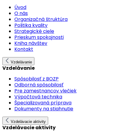
Úvod
O nás
Organizačná štruktúra
Politika kvality
Strategické ciele
Prieskum spokojnosti
Kniha návštev
Kontakt
Vzdelávanie
Vzdelávanie
Spôsobilosť z BOZP
Odborná spôsobilosť
Pre zamestnancov vlečiek
Výpočtová technika
Špecializovaná príprava
Dokumenty na stiahnutie
Vzdelávacie aktivity
Vzdelávacie aktivity