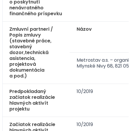
o poskytnutí
nenávratného
finančného príspevku
Zmluvní partneri /
Názov
Popis zmluvy
(stavebné práce,
stavebný
dozor,technická
asistencia,
Metrostav a.s. – organiz
projektová
Mlynské Nivy 68, 821 05
dokumentácia
a pod.)
Predpokladaný
10/2019
začiatok realizácie
hlavných aktivít
projektu
Začiatok realizácie
10/2019
hlavných aktivít