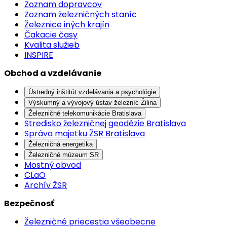
Zoznam dopravcov
Zoznam železničných staníc
Železnice iných krajín
Čakacie časy
Kvalita služieb
INSPIRE
Obchod a vzdelávanie
Ústredný inštitút vzdelávania a psychológie
Výskumný a vývojový ústav železníc Žilina
Železničné telekomunikácie Bratislava
Stredisko železničnej geodézie Bratislava
Správa majetku ŽSR Bratislava
Železničná energetika
Železničné múzeum SR
Mostný obvod
CLaO
Archív ŽSR
Bezpečnosť
Železničné priecestia všeobecne