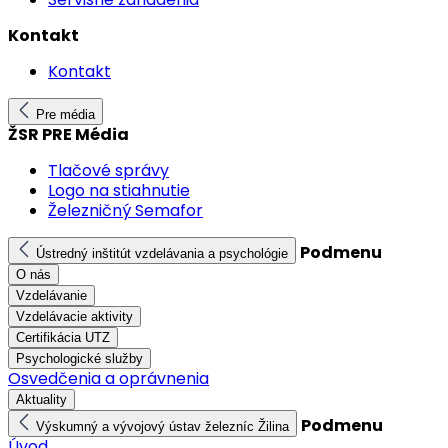
Kontakt
Kontakt
Pre média
ŽSR PRE Média
Tlačové správy
Logo na stiahnutie
Železničný Semafor
Podmenu
Ústredný inštitút vzdelávania a psychológie
O nás
Vzdelávanie
Vzdelávacie aktivity
Certifikácia UTZ
Psychologické služby
Osvedčenia a oprávnenia
Aktuality
Podmenu
Výskumný a vývojový ústav železníc Žilina
Úvod