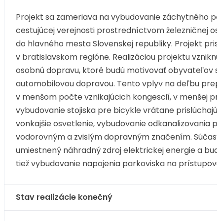
Projekt sa zameriava na vybudovanie záchytného par
cestujúcej verejnosti prostredníctvom železničnej o
do hlavného mesta Slovenskej republiky. Projekt pri
v bratislavskom regióne. Realizáciou projektu vzniknú
osobnú dopravu, ktoré budú motivovať obyvateľov s
automobilovou dopravou. Tento vplyv na deľbu prepr
v menšom počte vznikajúcich kongescií, v menšej prod
vybudovanie stojiska pre bicykle vrátane prislúchajú
vonkajšie osvetlenie, vybudovanie odkanalizovania 
vodorovným a zvislým dopravným značením. Súčasťo
umiestnený náhradný zdroj elektrickej energie a 
tiež vybudovanie napojenia parkoviska na prístupovú
Stav realizácie konečný