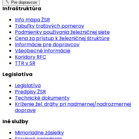
Pre dopravcov
Infraštruktúra
Info mapa ŽSR
Tabuľky traťových pomerov
Podmienky používania železničnej siete
Cena za prístup k železničnej štruktúre
Informácie pre dopravcov
Všeobecné informácie
Koridory RFC
TTR v SR
Legislatíva
Legislatíva
Predpisy ŽSR
Technické dokumenty
Kríženie žel. dráhy pri nadmernej/nadrozmernej
doprave
Iné služby
Mimoriadne zásielky
Servisné zariadenia