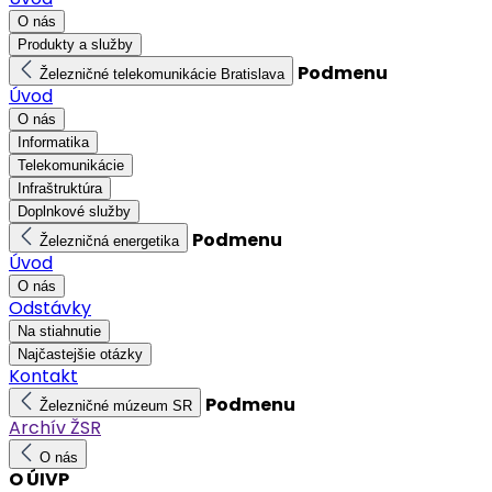
O nás
Produkty a služby
Podmenu
Železničné telekomunikácie Bratislava
Úvod
O nás
Informatika
Telekomunikácie
Infraštruktúra
Doplnkové služby
Podmenu
Železničná energetika
Úvod
O nás
Odstávky
Na stiahnutie
Najčastejšie otázky
Kontakt
Podmenu
Železničné múzeum SR
Archív ŽSR
O nás
O ÚIVP