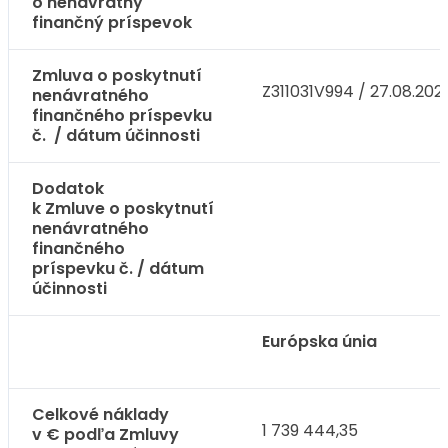
o nenávratný
finančný príspevok
Zmluva o poskytnutí
Z311031V994 / 27.08.202
nenávratného
finančného príspevku
č. / dátum účinnosti
Dodatok
k Zmluve o poskytnutí
nenávratného
finančného
príspevku č. / dátum
účinnosti
Európska únia
Celkové náklady
1 739 444,35
v € podľa Zmluvy