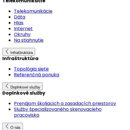
Telekomunikácie
Telekomunikácie
Dáta
Hlas
Internet
Okruhy
Na stiahnutie
Infraštruktúra
Infraštruktúra
Topológia siete
Referenčná ponuka
Doplnkové služby
Doplnkové služby
Prenájom školiacich a zasadacích priestorov
Služby špecializovaného skenovacieho
pracoviska
O nás