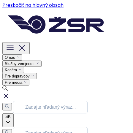
Preskočiť na hlavný obsah
O nás
Služby verejnosti
Kariéra
Pre dopravcov
Pre média
SK