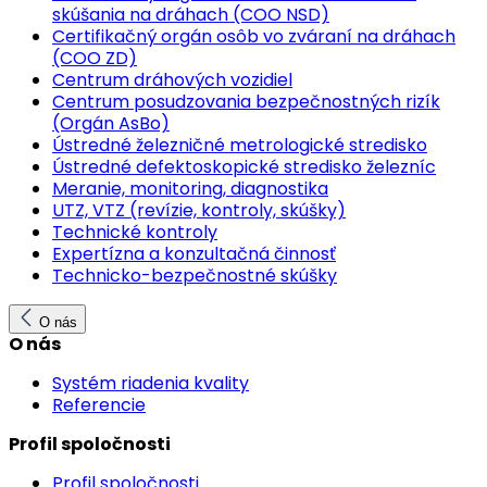
skúšania na dráhach (COO NSD)
Certifikačný orgán osôb vo zváraní na dráhach
(COO ZD)
Centrum dráhových vozidiel
Centrum posudzovania bezpečnostných rizík
(Orgán AsBo)
Ústredné železničné metrologické stredisko
Ústredné defektoskopické stredisko železníc
Meranie, monitoring, diagnostika
UTZ, VTZ (revízie, kontroly, skúšky)
Technické kontroly
Expertízna a konzultačná činnosť
Technicko-bezpečnostné skúšky
O nás
O nás
Systém riadenia kvality
Referencie
Profil spoločnosti
Profil spoločnosti