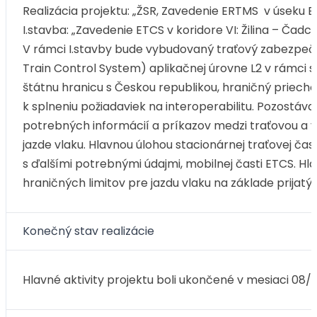
Realizácia projektu: „ŽSR, Zavedenie ERTMS v úseku Bra
I.stavba: „Zavedenie ETCS v koridore VI: Žilina – Čad
V rámci I.stavby bude vybudovaný traťový zabezpeč
Train Control System) aplikačnej úrovne L2 v rámci s
štátnu hranicu s Českou republikou, hraničný priec
k splneniu požiadaviek na interoperabilitu. Pozostáv
potrebných informácií a príkazov medzi traťovou a v
jazde vlaku. Hlavnou úlohou stacionárnej traťovej čas
s ďalšími potrebnými údajmi, mobilnej časti ETCS. Hl
hraničných limitov pre jazdu vlaku na základe prijatýc
Konečný stav realizácie
Hlavné aktivity projektu boli ukončené v mesiaci 08/