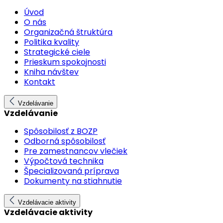
Úvod
O nás
Organizačná štruktúra
Politika kvality
Strategické ciele
Prieskum spokojnosti
Kniha návštev
Kontakt
Vzdelávanie
Vzdelávanie
Spôsobilosť z BOZP
Odborná spôsobilosť
Pre zamestnancov vlečiek
Výpočtová technika
Špecializovaná príprava
Dokumenty na stiahnutie
Vzdelávacie aktivity
Vzdelávacie aktivity