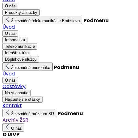
O nás
Produkty a služby
Podmenu
Železničné telekomunikácie Bratislava
Úvod
O nás
Informatika
Telekomunikácie
Infraštruktúra
Doplnkové služby
Podmenu
Železničná energetika
Úvod
O nás
Odstávky
Na stiahnutie
Najčastejšie otázky
Kontakt
Podmenu
Železničné múzeum SR
Archív ŽSR
O nás
O ÚIVP