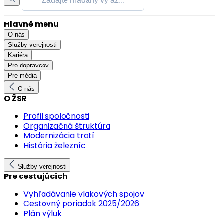
Hlavné menu
O nás
Služby verejnosti
Kariéra
Pre dopravcov
Pre média
O nás
O ŽSR
Profil spoločnosti
Organizačná štruktúra
Modernizácia tratí
História železníc
Služby verejnosti
Pre cestujúcich
Vyhľadávanie vlakových spojov
Cestovný poriadok 2025/2026
Plán výluk