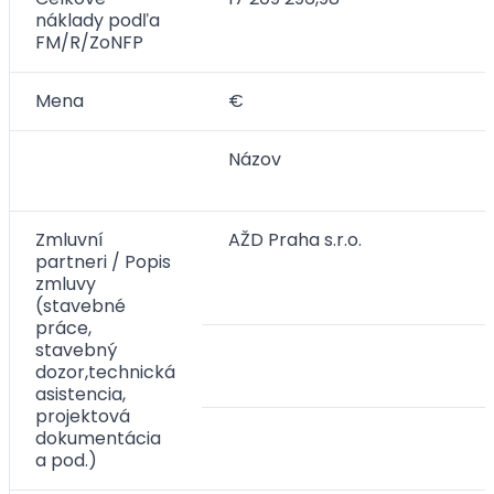
náklady podľa
FM/R/ZoNFP
Mena
€
Názov
Zmluvní
AŽD Praha s.r.o.
partneri / Popis
zmluvy
(stavebné
práce,
stavebný
dozor,technická
asistencia,
projektová
dokumentácia
a pod.)