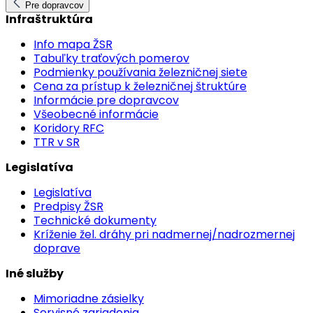
Pre dopravcov
Infraštruktúra
Info mapa ŽSR
Tabuľky traťových pomerov
Podmienky používania železničnej siete
Cena za prístup k železničnej štruktúre
Informácie pre dopravcov
Všeobecné informácie
Koridory RFC
TTR v SR
Legislatíva
Legislatíva
Predpisy ŽSR
Technické dokumenty
Kríženie žel. dráhy pri nadmernej/nadrozmernej
doprave
Iné služby
Mimoriadne zásielky
Servisné zariadenia