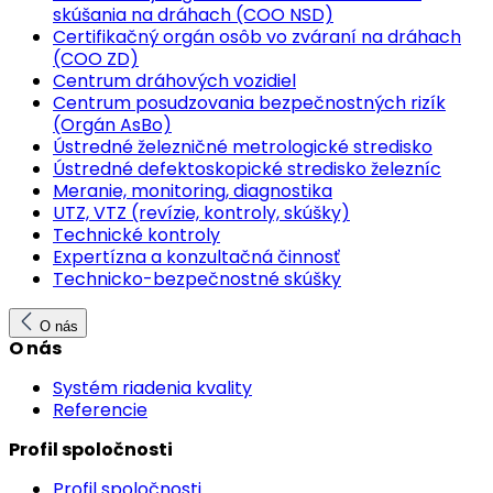
skúšania na dráhach (COO NSD)
Certifikačný orgán osôb vo zváraní na dráhach
(COO ZD)
Centrum dráhových vozidiel
Centrum posudzovania bezpečnostných rizík
(Orgán AsBo)
Ústredné železničné metrologické stredisko
Ústredné defektoskopické stredisko železníc
Meranie, monitoring, diagnostika
UTZ, VTZ (revízie, kontroly, skúšky)
Technické kontroly
Expertízna a konzultačná činnosť
Technicko-bezpečnostné skúšky
O nás
O nás
Systém riadenia kvality
Referencie
Profil spoločnosti
Profil spoločnosti