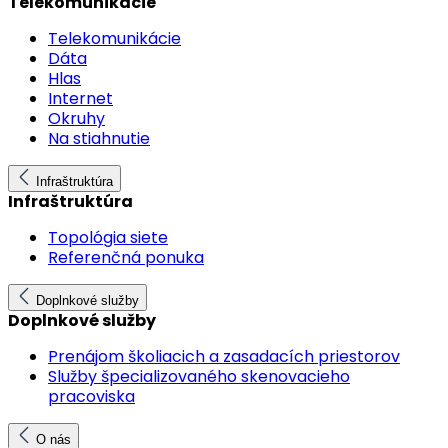
Telekomunikácie
Telekomunikácie
Dáta
Hlas
Internet
Okruhy
Na stiahnutie
Infraštruktúra
Infraštruktúra
Topológia siete
Referenčná ponuka
Doplnkové služby
Doplnkové služby
Prenájom školiacich a zasadacích priestorov
Služby špecializovaného skenovacieho
pracoviska
O nás