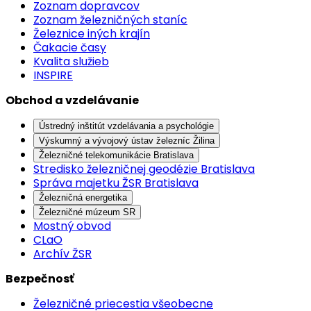
Zoznam dopravcov
Zoznam železničných staníc
Železnice iných krajín
Čakacie časy
Kvalita služieb
INSPIRE
Obchod a vzdelávanie
Ústredný inštitút vzdelávania a psychológie
Výskumný a vývojový ústav železníc Žilina
Železničné telekomunikácie Bratislava
Stredisko železničnej geodézie Bratislava
Správa majetku ŽSR Bratislava
Železničná energetika
Železničné múzeum SR
Mostný obvod
CLaO
Archív ŽSR
Bezpečnosť
Železničné priecestia všeobecne