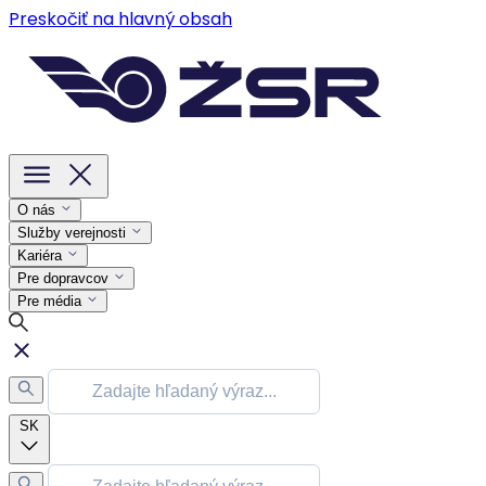
Preskočiť na hlavný obsah
O nás
Služby verejnosti
Kariéra
Pre dopravcov
Pre média
SK