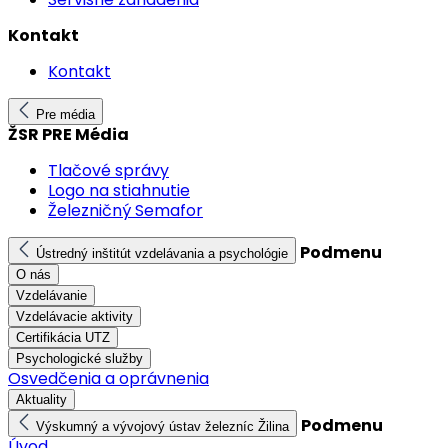
Kontakt
Kontakt
Pre média
ŽSR PRE Média
Tlačové správy
Logo na stiahnutie
Železničný Semafor
Podmenu
Ústredný inštitút vzdelávania a psychológie
O nás
Vzdelávanie
Vzdelávacie aktivity
Certifikácia UTZ
Psychologické služby
Osvedčenia a oprávnenia
Aktuality
Podmenu
Výskumný a vývojový ústav železníc Žilina
Úvod