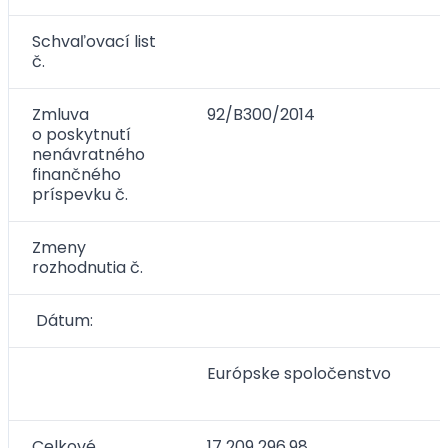
Schvaľovací list
č.
Zmluva
92/B300/2014
o poskytnutí
nenávratného
finančného
príspevku č.
Zmeny
rozhodnutia č.
Dátum:
Európske spoločenstvo
Celkové
17 209 296,98