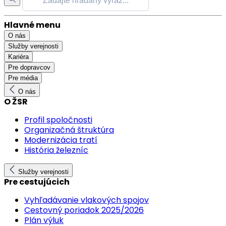
Hlavné menu
O nás
Služby verejnosti
Kariéra
Pre dopravcov
Pre média
O nás
O ŽSR
Profil spoločnosti
Organizačná štruktúra
Modernizácia tratí
História železníc
Služby verejnosti
Pre cestujúcich
Vyhľadávanie vlakových spojov
Cestovný poriadok 2025/2026
Plán výluk