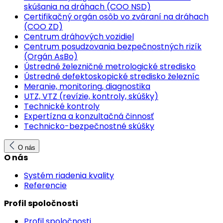
skúšania na dráhach (COO NSD)
Certifikačný orgán osôb vo zváraní na dráhach
(COO ZD)
Centrum dráhových vozidiel
Centrum posudzovania bezpečnostných rizík
(Orgán AsBo)
Ústredné železničné metrologické stredisko
Ústredné defektoskopické stredisko železníc
Meranie, monitoring, diagnostika
UTZ, VTZ (revízie, kontroly, skúšky)
Technické kontroly
Expertízna a konzultačná činnosť
Technicko-bezpečnostné skúšky
O nás
O nás
Systém riadenia kvality
Referencie
Profil spoločnosti
Profil spoločnosti