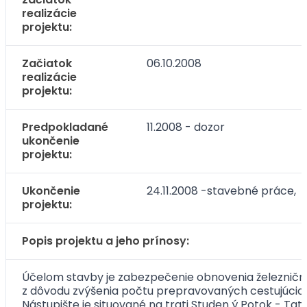
realizácie
projektu:
Začiatok
06.10.2008
realizácie
projektu:
Predpokladané
11.2008 - dozor
ukončenie
projektu:
Ukončenie
24.11.2008 -stavebné práce, 2
projektu:
Popis projektu a jeho prínosy:
Účelom stavby je zabezpečenie obnovenia železnične
z dôvodu zvýšenia počtu prepravovaných cestujúcich n
Nástupište je situované na trati Studen ý Potok - T