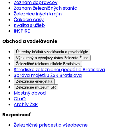
Zoznam dopravcov
Zoznam železničných staníc
Železnice iných krajín
Čakacie časy
Kvalita služieb
INSPIRE
Obchod a vzdelávanie
Ústredný inštitút vzdelávania a psychológie
Výskumný a vývojový ústav železníc Žilina
Železničné telekomunikácie Bratislava
Stredisko železničnej geodézie Bratislava
Správa majetku ŽSR Bratislava
Železničná energetika
Železničné múzeum SR
Mostný obvod
CLaO
Archív ŽSR
Bezpečnosť
Železničné priecestia všeobecne