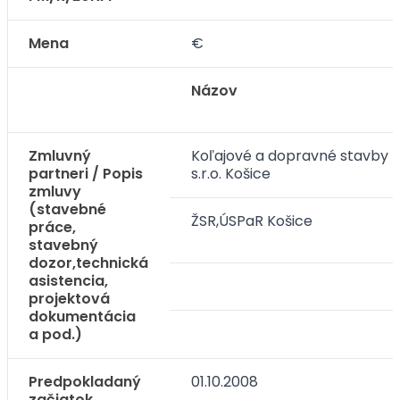
Mena
€
Názov
Zmluvný
Koľajové a dopravné stavby
partneri / Popis
s.r.o. Košice
zmluvy
(stavebné
ŽSR,ÚSPaR Košice
práce,
stavebný
dozor,technická
asistencia,
projektová
dokumentácia
a pod.)
Predpokladaný
01.10.2008
začiatok