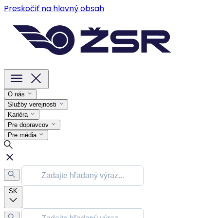
Preskočiť na hlavný obsah
O nás
Služby verejnosti
Kariéra
Pre dopravcov
Pre média
SK