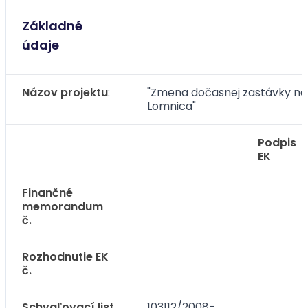
Základné
údaje
Názov
projektu
:
"Zmena dočasnej zastávky na t
Lomnica"
Podpis
EK
Finančné
memorandum
č.
Rozhodnutie EK
č.
Schvaľovací list
103112/2008-