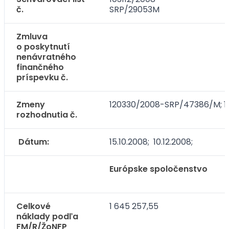
č.
SRP/29053M
Zmluva
o poskytnutí
nenávratného
finančného
príspevku č.
Zmeny
120330/2008-SRP/47386/M; 
rozhodnutia č.
Dátum:
15.10.2008; 10.12.2008;
Európske spoločenstvo
Celkové
1 645 257,55
náklady podľa
FM/R/ŽoNFP