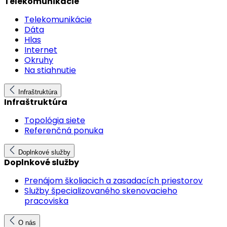
Telekomunikácie
Telekomunikácie
Dáta
Hlas
Internet
Okruhy
Na stiahnutie
Infraštruktúra
Infraštruktúra
Topológia siete
Referenčná ponuka
Doplnkové služby
Doplnkové služby
Prenájom školiacich a zasadacích priestorov
Služby špecializovaného skenovacieho
pracoviska
O nás