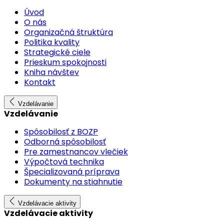
Úvod
O nás
Organizačná štruktúra
Politika kvality
Strategické ciele
Prieskum spokojnosti
Kniha návštev
Kontakt
Vzdelávanie
Vzdelávanie
Spôsobilosť z BOZP
Odborná spôsobilosť
Pre zamestnancov vlečiek
Výpočtová technika
Špecializovaná príprava
Dokumenty na stiahnutie
Vzdelávacie aktivity
Vzdelávacie aktivity