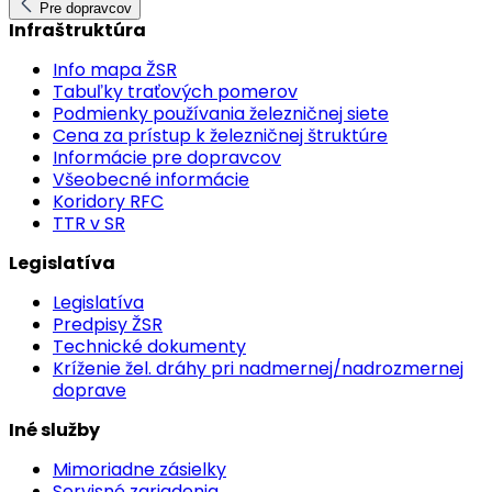
Pre dopravcov
Infraštruktúra
Info mapa ŽSR
Tabuľky traťových pomerov
Podmienky používania železničnej siete
Cena za prístup k železničnej štruktúre
Informácie pre dopravcov
Všeobecné informácie
Koridory RFC
TTR v SR
Legislatíva
Legislatíva
Predpisy ŽSR
Technické dokumenty
Kríženie žel. dráhy pri nadmernej/nadrozmernej
doprave
Iné služby
Mimoriadne zásielky
Servisné zariadenia