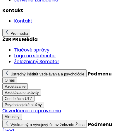
Kontakt
Kontakt
Pre média
ŽSR PRE Média
Tlačové správy
Logo na stiahnutie
Železničný Semafor
Podmenu
Ústredný inštitút vzdelávania a psychológie
O nás
Vzdelávanie
Vzdelávacie aktivity
Certifikácia UTZ
Psychologické služby
Osvedčenia a oprávnenia
Aktuality
Podmenu
Výskumný a vývojový ústav železníc Žilina
Úvod