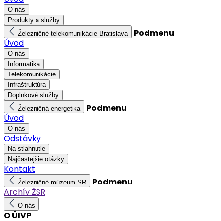
O nás
Produkty a služby
Podmenu
Železničné telekomunikácie Bratislava
Úvod
O nás
Informatika
Telekomunikácie
Infraštruktúra
Doplnkové služby
Podmenu
Železničná energetika
Úvod
O nás
Odstávky
Na stiahnutie
Najčastejšie otázky
Kontakt
Podmenu
Železničné múzeum SR
Archív ŽSR
O nás
O ÚIVP