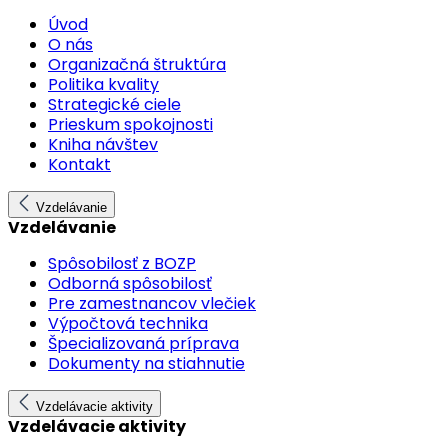
Úvod
O nás
Organizačná štruktúra
Politika kvality
Strategické ciele
Prieskum spokojnosti
Kniha návštev
Kontakt
Vzdelávanie
Vzdelávanie
Spôsobilosť z BOZP
Odborná spôsobilosť
Pre zamestnancov vlečiek
Výpočtová technika
Špecializovaná príprava
Dokumenty na stiahnutie
Vzdelávacie aktivity
Vzdelávacie aktivity