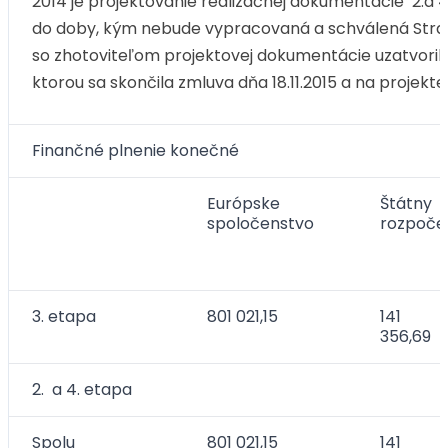
2014 je projektovanie realizačnej dokumentácie 2.a
do doby, kým nebude vypracovaná a schválená Strat
so zhotoviteľom projektovej dokumentácie uzatvorilo
ktorou sa skončila zmluva dňa 18.11.2015 a na projekte
Finančné plnenie konečné
Európske
Štátny
spoločenstvo
rozpoče
3. etapa
801 021,15
141
356,69
2. a 4. etapa
Spolu
801 021,15
141