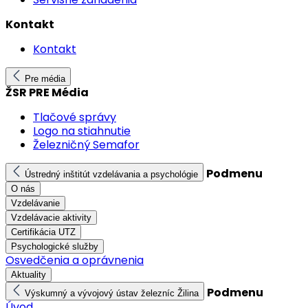
Kontakt
Kontakt
Pre média
ŽSR PRE Média
Tlačové správy
Logo na stiahnutie
Železničný Semafor
Podmenu
Ústredný inštitút vzdelávania a psychológie
O nás
Vzdelávanie
Vzdelávacie aktivity
Certifikácia UTZ
Psychologické služby
Osvedčenia a oprávnenia
Aktuality
Podmenu
Výskumný a vývojový ústav železníc Žilina
Úvod