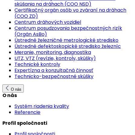
skúšania na dráhach (COO NSD)
Certifikačný orgán osôb vo zváraní na dráhach
(COO ZD)
Centrum dráhových vozidiel
Centrum posudzovania bezpečnostných rizík
(Orgán AsBo)
Ústredné železničné metrologické stredisko
Ústredné defektoskopické stredisko železníc
Meranie, monitoring, diagnostika
UTZ, VTZ (revízie, kontroly, skúšky)
Technické kontroly
Expertízna a konzultačná činnosť
Technicko-bezpečnostné skúšky
O nás
O nás
Systém riadenia kvality
Referencie
Profil spoločnosti
Profil spoločnosti