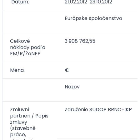
Dátum:
21.02.2012 23.10.2012
Európske spoločenstvo
Celkové
3 908 762,55
náklady podľa
FM/R/ŽoNFP
Mena
€
Názov
Zmluvní
Združenie SUDOP BRNO-IKP
partneri / Popis
zmluvy
(stavebné
práce,