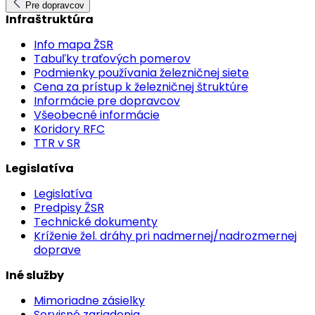
Pre dopravcov
Infraštruktúra
Info mapa ŽSR
Tabuľky traťových pomerov
Podmienky používania železničnej siete
Cena za prístup k železničnej štruktúre
Informácie pre dopravcov
Všeobecné informácie
Koridory RFC
TTR v SR
Legislatíva
Legislatíva
Predpisy ŽSR
Technické dokumenty
Kríženie žel. dráhy pri nadmernej/nadrozmernej
doprave
Iné služby
Mimoriadne zásielky
Servisné zariadenia