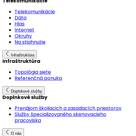
Telekomunikácie
Telekomunikácie
Dáta
Hlas
Internet
Okruhy
Na stiahnutie
Infraštruktúra
Infraštruktúra
Topológia siete
Referenčná ponuka
Doplnkové služby
Doplnkové služby
Prenájom školiacich a zasadacích priestorov
Služby špecializovaného skenovacieho
pracoviska
O nás