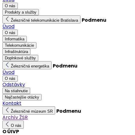
O nás
Produkty a služby
Podmenu
Železničné telekomunikácie Bratislava
Úvod
O nás
Informatika
Telekomunikácie
Infraštruktúra
Doplnkové služby
Podmenu
Železničná energetika
Úvod
O nás
Odstávky
Na stiahnutie
Najčastejšie otázky
Kontakt
Podmenu
Železničné múzeum SR
Archív ŽSR
O nás
O ÚIVP