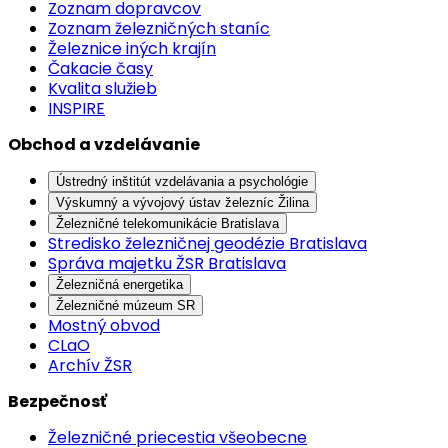
Zoznam dopravcov
Zoznam železničných staníc
Železnice iných krajín
Čakacie časy
Kvalita služieb
INSPIRE
Obchod a vzdelávanie
Ústredný inštitút vzdelávania a psychológie
Výskumný a vývojový ústav železníc Žilina
Železničné telekomunikácie Bratislava
Stredisko železničnej geodézie Bratislava
Správa majetku ŽSR Bratislava
Železničná energetika
Železničné múzeum SR
Mostný obvod
CLaO
Archív ŽSR
Bezpečnosť
Železničné priecestia všeobecne