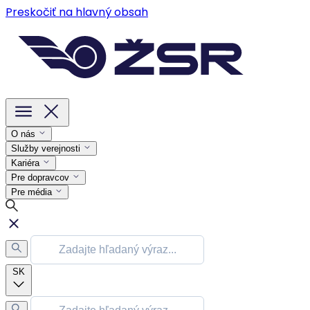
Preskočiť na hlavný obsah
O nás
Služby verejnosti
Kariéra
Pre dopravcov
Pre média
SK