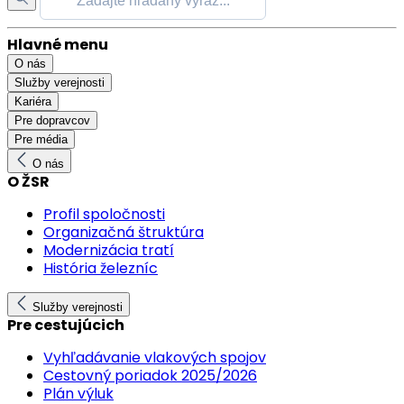
Hlavné menu
O nás
Služby verejnosti
Kariéra
Pre dopravcov
Pre média
O nás
O ŽSR
Profil spoločnosti
Organizačná štruktúra
Modernizácia tratí
História železníc
Služby verejnosti
Pre cestujúcich
Vyhľadávanie vlakových spojov
Cestovný poriadok 2025/2026
Plán výluk