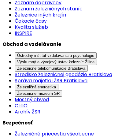
Zoznam dopravcov
Zoznam železničných staníc
Železnice iných krajín
Čakacie časy
Kvalita služieb
INSPIRE
Obchod a vzdelávanie
Ústredný inštitút vzdelávania a psychológie
Výskumný a vývojový ústav železníc Žilina
Železničné telekomunikácie Bratislava
Stredisko železničnej geodézie Bratislava
Správa majetku ŽSR Bratislava
Železničná energetika
Železničné múzeum SR
Mostný obvod
CLaO
Archív ŽSR
Bezpečnosť
Železničné priecestia všeobecne