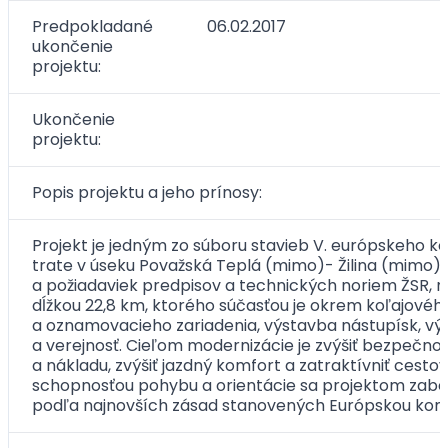
Predpokladané
06.02.2017
ukončenie
projektu:
Ukončenie
projektu:
Popis projektu a jeho prínosy:
Projekt je jedným zo súboru stavieb V. európskeho ko
trate v úseku Považská Teplá (mimo)- Žilina (mimo),
a požiadaviek predpisov a technických noriem ŽSR, n
dĺžkou 22,8 km, ktorého súčasťou je okrem koľajové
a oznamovacieho zariadenia, výstavba nástupísk, vý
a verejnosť. Cieľom modernizácie je zvýšiť bezpečnosť
a nákladu, zvýšiť jazdný komfort a zatraktívniť cest
schopnosťou pohybu a orientácie sa projektom zabez
podľa najnovších zásad stanovených Európskou komisi