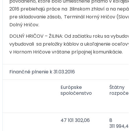
pôvodného, ktoré bolo umiestnené priamo v koľajisku.
2016 prebiehajú práce na žilinskom zhlaví a na nepár
pre skladovanie zásob, Terminál Horný Hričov (Slovn
Dolný Hričov.
DOLNÝ HRIČOV – ŽILINA: Od začiatku roku sa vybudov
vybudovali sa preložky káblov a ukoľajnenie oceľov
v Hornom Hričove vrátane prípojnej komunikácie.
Finančné plnenie k 31.03.2016
Európske
Štátny
spoločenstvo
rozpočet
47 101 302,06
8
311 994,4