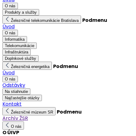
O nás
Produkty a služby
Podmenu
Železničné telekomunikácie Bratislava
Úvod
O nás
Informatika
Telekomunikácie
Infraštruktúra
Doplnkové služby
Podmenu
Železničná energetika
Úvod
O nás
Odstávky
Na stiahnutie
Najčastejšie otázky
Kontakt
Podmenu
Železničné múzeum SR
Archív ŽSR
O nás
O ÚIVP