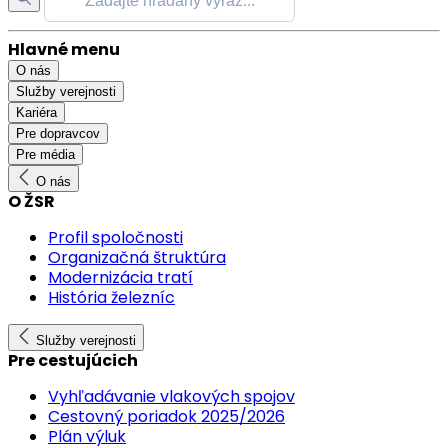
Hlavné menu
O nás
Služby verejnosti
Kariéra
Pre dopravcov
Pre média
O nás
O ŽSR
Profil spoločnosti
Organizačná štruktúra
Modernizácia tratí
História železníc
Služby verejnosti
Pre cestujúcich
Vyhľadávanie vlakových spojov
Cestovný poriadok 2025/2026
Plán výluk