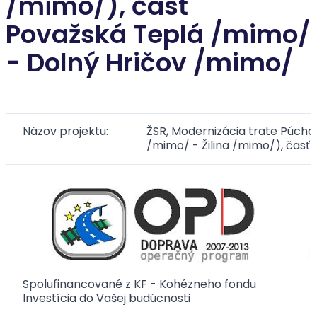
/mimo/), časť
Považská Teplá /mimo/
- Dolný Hričov /mimo/
Názov projektu:
ŽSR, Modernizácia trate Púchov 
/mimo/ - Žilina /mimo/), časť
Spolufinancované z KF - Kohézneho fondu
Investícia do Vašej budúcnosti