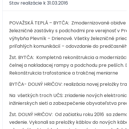
Stav realizácie k 31.03.2016
POVAŽSKÁ TEPLÁ – BYTČA: Zmodernizované obidve koľa
železničné zastávky s podchodmi pre verejnosť v Pre
výhybňa Plevník – Drienové. Všetky železničné prie
priľahlých komunikácií – odovzdanie do predčasného
Žst. BYTČA: Kompletná rekonštrukcia a modernizácia 
čelnej a nakladacej rampy a podchodu pre peších. 
Rekonštrukcia trafostanice a trakčnej meniarne
BYTČA- DOLNÝ HRIČOV: realizácia novej preložky tra
Na všetkých troch UČS: zriadenie nových elektronic
inžinierskych sieti a zabezpečenie obyvateľstva pre
Žst. DOLNÝ HRIČOV: Od začiatku roku 2016 sa zdemont
vedenie. Vykonali sa preložky káblov do nových kábe