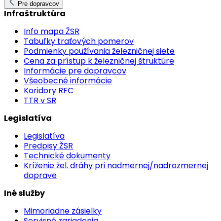
Pre dopravcov
Infraštruktúra
Info mapa ŽSR
Tabuľky traťových pomerov
Podmienky používania železničnej siete
Cena za prístup k železničnej štruktúre
Informácie pre dopravcov
Všeobecné informácie
Koridory RFC
TTR v SR
Legislatíva
Legislatíva
Predpisy ŽSR
Technické dokumenty
Kríženie žel. dráhy pri nadmernej/nadrozmernej
doprave
Iné služby
Mimoriadne zásielky
Servisné zariadenia