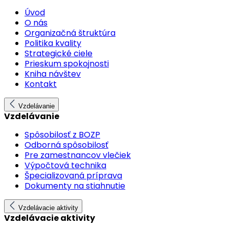
Úvod
O nás
Organizačná štruktúra
Politika kvality
Strategické ciele
Prieskum spokojnosti
Kniha návštev
Kontakt
Vzdelávanie
Vzdelávanie
Spôsobilosť z BOZP
Odborná spôsobilosť
Pre zamestnancov vlečiek
Výpočtová technika
Špecializovaná príprava
Dokumenty na stiahnutie
Vzdelávacie aktivity
Vzdelávacie aktivity