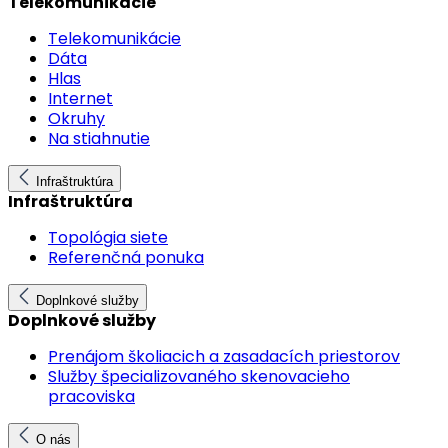
Telekomunikácie
Telekomunikácie
Dáta
Hlas
Internet
Okruhy
Na stiahnutie
Infraštruktúra
Infraštruktúra
Topológia siete
Referenčná ponuka
Doplnkové služby
Doplnkové služby
Prenájom školiacich a zasadacích priestorov
Služby špecializovaného skenovacieho
pracoviska
O nás