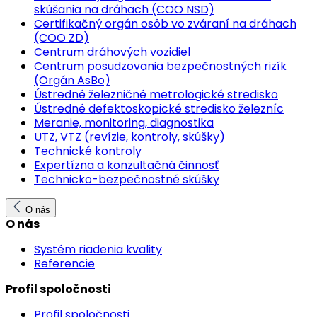
skúšania na dráhach (COO NSD)
Certifikačný orgán osôb vo zváraní na dráhach
(COO ZD)
Centrum dráhových vozidiel
Centrum posudzovania bezpečnostných rizík
(Orgán AsBo)
Ústredné železničné metrologické stredisko
Ústredné defektoskopické stredisko železníc
Meranie, monitoring, diagnostika
UTZ, VTZ (revízie, kontroly, skúšky)
Technické kontroly
Expertízna a konzultačná činnosť
Technicko-bezpečnostné skúšky
O nás
O nás
Systém riadenia kvality
Referencie
Profil spoločnosti
Profil spoločnosti