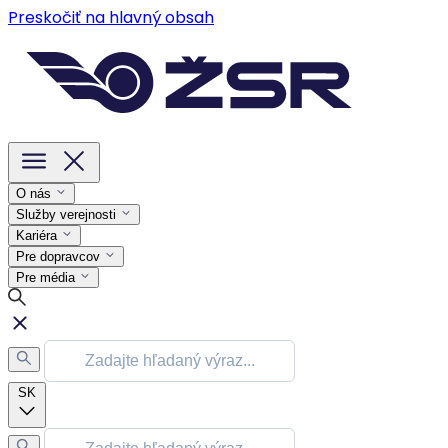
Preskočiť na hlavný obsah
O nás
Služby verejnosti
Kariéra
Pre dopravcov
Pre média
SK