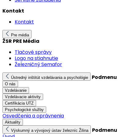
Kontakt
Kontakt
Pre média
ŽSR PRE Média
Tlačové správy
Logo na stiahnutie
Železničný Semafor
Podmenu
Ústredný inštitút vzdelávania a psychológie
O nás
Vzdelávanie
Vzdelávacie aktivity
Certifikácia UTZ
Psychologické služby
Osvedčenia a oprávnenia
Aktuality
Podmenu
Výskumný a vývojový ústav železníc Žilina
Úvod