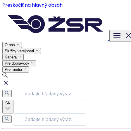
Preskočiť na hlavný obsah
O nás
Služby verejnosti
Kariéra
Pre dopravcov
Pre média
SK