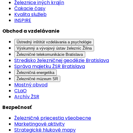
Železnice iných krajín
Čakacie časy
Kvalita služieb
INSPIRE
Obchod a vzdelávanie
Ústredný inštitút vzdelávania a psychológie
Výskumný a vývojový ústav železníc Žilina
Železničné telekomunikácie Bratislava
Stredisko železničnej geodézie Bratislava
Správa majetku ŽSR Bratislava
Železničná energetika
Železničné múzeum SR
Mostný obvod
CLaO
Archív ŽSR
Bezpečnosť
Železničné priecestia všeobecne
Marketingové aktivity
Strategické hlukové mapy