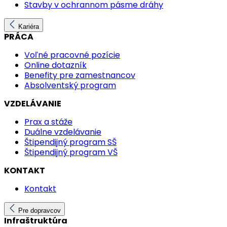
Stavby v ochrannom pásme dráhy
Kariéra
PRÁCA
Voľné pracovné pozície
Online dotazník
Benefity pre zamestnancov
Absolventský program
VZDELÁVANIE
Prax a stáže
Duálne vzdelávanie
Štipendijný program SŠ
Štipendijný program VŠ
KONTAKT
Kontakt
Pre dopravcov
Infraštruktúra