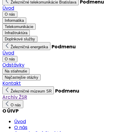
Podmenu
Železničné telekomunikácie Bratislava
Úvod
O nás
Informatika
Telekomunikácie
Infraštruktúra
Doplnkové služby
Podmenu
Železničná energetika
Úvod
O nás
Odstávky
Na stiahnutie
Najčastejšie otázky
Kontakt
Podmenu
Železničné múzeum SR
Archív ŽSR
O nás
O ÚIVP
Úvod
O nás