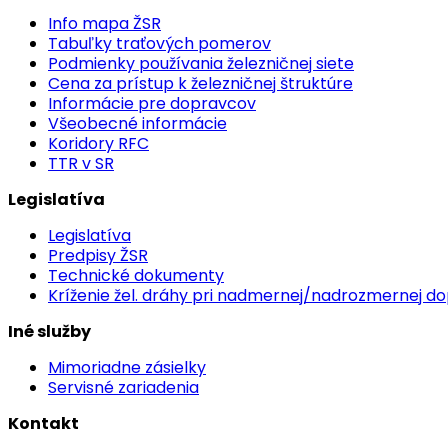
Info mapa ŽSR
Tabuľky traťových pomerov
Podmienky používania železničnej siete
Cena za prístup k železničnej štruktúre
Informácie pre dopravcov
Všeobecné informácie
Koridory RFC
TTR v SR
Legislatíva
Legislatíva
Predpisy ŽSR
Technické dokumenty
Kríženie žel. dráhy pri nadmernej/nadrozmernej d
Iné služby
Mimoriadne zásielky
Servisné zariadenia
Kontakt