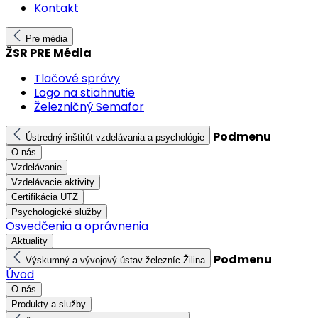
Kontakt
Pre média
ŽSR PRE Média
Tlačové správy
Logo na stiahnutie
Železničný Semafor
Podmenu
Ústredný inštitút vzdelávania a psychológie
O nás
Vzdelávanie
Vzdelávacie aktivity
Certifikácia UTZ
Psychologické služby
Osvedčenia a oprávnenia
Aktuality
Podmenu
Výskumný a vývojový ústav železníc Žilina
Úvod
O nás
Produkty a služby