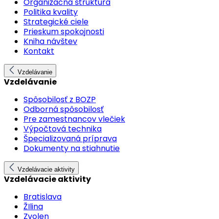
Organizačná štruktúra
Politika kvality
Strategické ciele
Prieskum spokojnosti
Kniha návštev
Kontakt
Vzdelávanie
Vzdelávanie
Spôsobilosť z BOZP
Odborná spôsobilosť
Pre zamestnancov vlečiek
Výpočtová technika
Špecializovaná príprava
Dokumenty na stiahnutie
Vzdelávacie aktivity
Vzdelávacie aktivity
Bratislava
ŽIlina
Zvolen