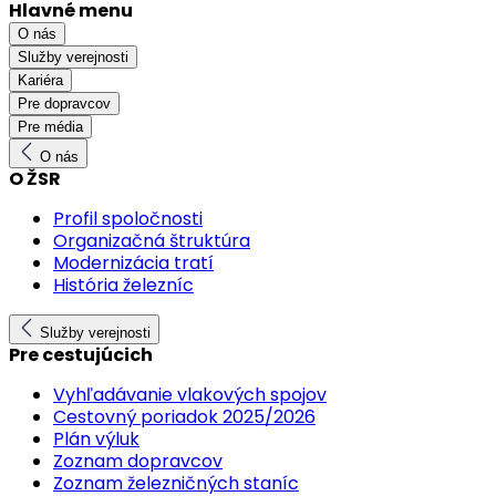
Hlavné menu
O nás
Služby verejnosti
Kariéra
Pre dopravcov
Pre média
O nás
O ŽSR
Profil spoločnosti
Organizačná štruktúra
Modernizácia tratí
História železníc
Služby verejnosti
Pre cestujúcich
Vyhľadávanie vlakových spojov
Cestovný poriadok 2025/2026
Plán výluk
Zoznam dopravcov
Zoznam železničných staníc