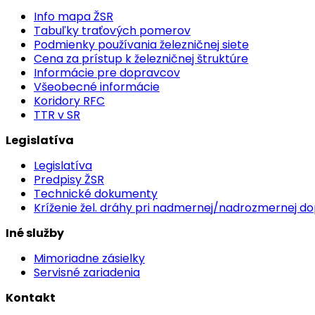
Info mapa ŽSR
Tabuľky traťových pomerov
Podmienky používania železničnej siete
Cena za prístup k železničnej štruktúre
Informácie pre dopravcov
Všeobecné informácie
Koridory RFC
TTR v SR
Legislatíva
Legislatíva
Predpisy ŽSR
Technické dokumenty
Kríženie žel. dráhy pri nadmernej/nadrozmernej d
Iné služby
Mimoriadne zásielky
Servisné zariadenia
Kontakt