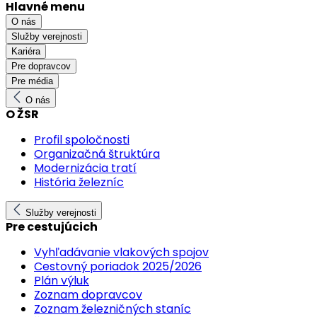
Hlavné menu
O nás
Služby verejnosti
Kariéra
Pre dopravcov
Pre média
O nás
O ŽSR
Profil spoločnosti
Organizačná štruktúra
Modernizácia tratí
História železníc
Služby verejnosti
Pre cestujúcich
Vyhľadávanie vlakových spojov
Cestovný poriadok 2025/2026
Plán výluk
Zoznam dopravcov
Zoznam železničných staníc