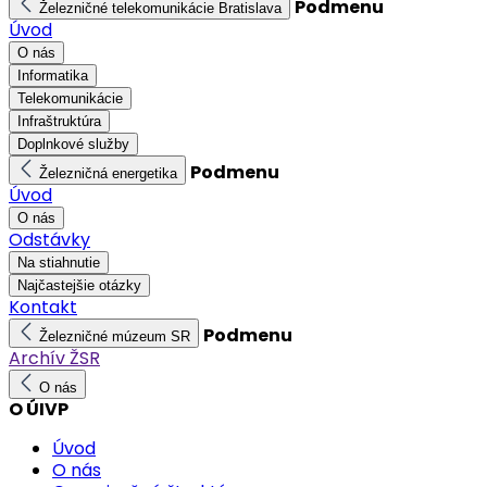
Podmenu
Železničné telekomunikácie Bratislava
Úvod
O nás
Informatika
Telekomunikácie
Infraštruktúra
Doplnkové služby
Podmenu
Železničná energetika
Úvod
O nás
Odstávky
Na stiahnutie
Najčastejšie otázky
Kontakt
Podmenu
Železničné múzeum SR
Archív ŽSR
O nás
O ÚIVP
Úvod
O nás