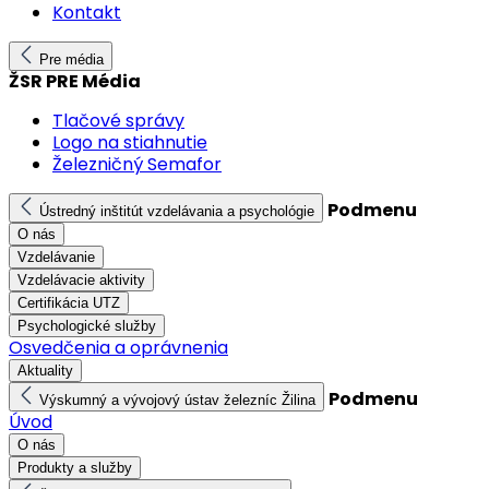
Kontakt
Pre média
ŽSR PRE Média
Tlačové správy
Logo na stiahnutie
Železničný Semafor
Podmenu
Ústredný inštitút vzdelávania a psychológie
O nás
Vzdelávanie
Vzdelávacie aktivity
Certifikácia UTZ
Psychologické služby
Osvedčenia a oprávnenia
Aktuality
Podmenu
Výskumný a vývojový ústav železníc Žilina
Úvod
O nás
Produkty a služby