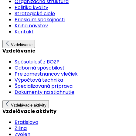
Organizačná štruktúra
Politika kvality
Strategické ciele
Prieskum spokojnosti
Kniha návštev
Kontakt
Vzdelávanie
Vzdelávanie
Spôsobilosť z BOZP
Odborná spôsobilosť
Pre zamestnancov vlečiek
Výpočtová technika
Špecializovaná príprava
Dokumenty na stiahnutie
Vzdelávacie aktivity
Vzdelávacie aktivity
Bratislava
ŽIlina
Zvolen