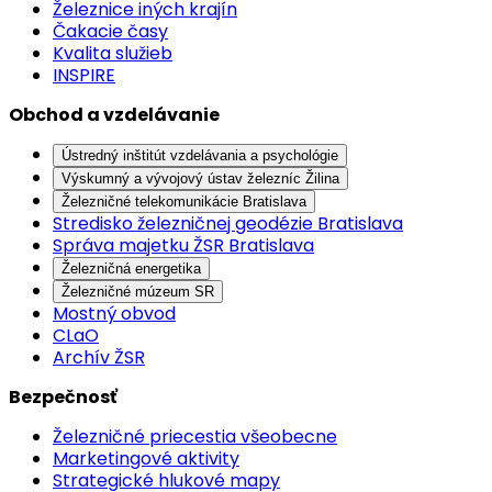
Železnice iných krajín
Čakacie časy
Kvalita služieb
INSPIRE
Obchod a vzdelávanie
Ústredný inštitút vzdelávania a psychológie
Výskumný a vývojový ústav železníc Žilina
Železničné telekomunikácie Bratislava
Stredisko železničnej geodézie Bratislava
Správa majetku ŽSR Bratislava
Železničná energetika
Železničné múzeum SR
Mostný obvod
CLaO
Archív ŽSR
Bezpečnosť
Železničné priecestia všeobecne
Marketingové aktivity
Strategické hlukové mapy