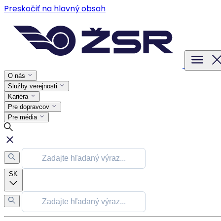
Preskočiť na hlavný obsah
O nás
Služby verejnosti
Kariéra
Pre dopravcov
Pre média
SK