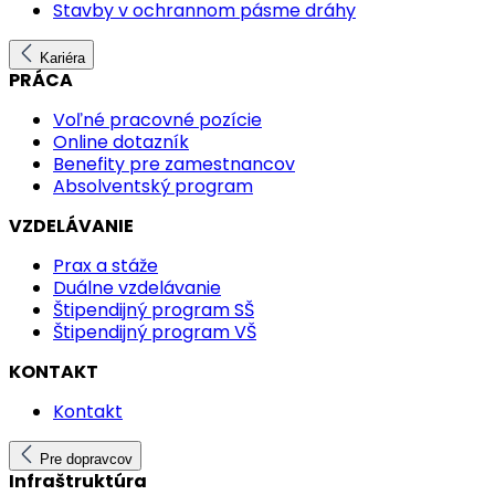
Stavby v ochrannom pásme dráhy
Kariéra
PRÁCA
Voľné pracovné pozície
Online dotazník
Benefity pre zamestnancov
Absolventský program
VZDELÁVANIE
Prax a stáže
Duálne vzdelávanie
Štipendijný program SŠ
Štipendijný program VŠ
KONTAKT
Kontakt
Pre dopravcov
Infraštruktúra