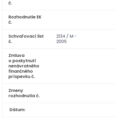
č.
Rozhodnutie EK
č.
Schvaľovací list
2134 / M -
č.
2005
Zmluva
o poskytnutí
nenávratného
finančného
príspevku č.
Zmeny
rozhodnutia č.
Dátum: