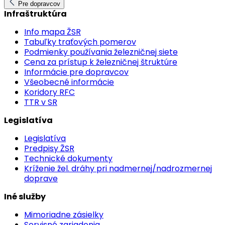
Pre dopravcov
Infraštruktúra
Info mapa ŽSR
Tabuľky traťových pomerov
Podmienky používania železničnej siete
Cena za prístup k železničnej štruktúre
Informácie pre dopravcov
Všeobecné informácie
Koridory RFC
TTR v SR
Legislatíva
Legislatíva
Predpisy ŽSR
Technické dokumenty
Kríženie žel. dráhy pri nadmernej/nadrozmernej
doprave
Iné služby
Mimoriadne zásielky
Servisné zariadenia