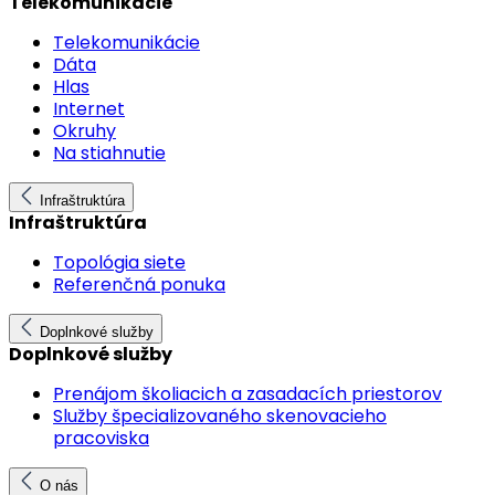
Telekomunikácie
Telekomunikácie
Dáta
Hlas
Internet
Okruhy
Na stiahnutie
Infraštruktúra
Infraštruktúra
Topológia siete
Referenčná ponuka
Doplnkové služby
Doplnkové služby
Prenájom školiacich a zasadacích priestorov
Služby špecializovaného skenovacieho
pracoviska
O nás