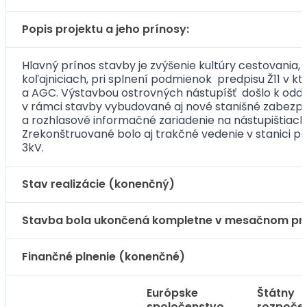
Popis projektu a jeho prínosy:
Hlavný prínos stavby je zvýšenie kultúry cestovania,
koľajniciach, pri splnení podmienok predpisu Ž11 v 
a AGC. Výstavbou ostrovných nástupíšť došlo k oddel
v rámci stavby vybudované aj nové stanišné zabezpeč
a rozhlasové informačné zariadenie na nástupištiach,
Zrekonštruované bolo aj trakčné vedenie v stanici pod
3kV.
Stav realizácie (konenčný)
Stavba bola ukončená kompletne v mesačnom pre
Finančné plnenie (konenčné)
Európske
Štátny
spoločenstvo
rozpoče