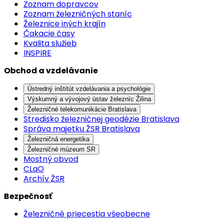
Zoznam dopravcov
Zoznam železničných staníc
Železnice iných krajín
Čakacie časy
Kvalita služieb
INSPIRE
Obchod a vzdelávanie
Ústredný inštitút vzdelávania a psychológie
Výskumný a vývojový ústav železníc Žilina
Železničné telekomunikácie Bratislava
Stredisko železničnej geodézie Bratislava
Správa majetku ŽSR Bratislava
Železničná energetika
Železničné múzeum SR
Mostný obvod
CLaO
Archív ŽSR
Bezpečnosť
Železničné priecestia všeobecne