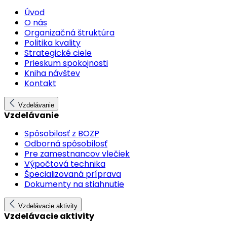
Úvod
O nás
Organizačná štruktúra
Politika kvality
Strategické ciele
Prieskum spokojnosti
Kniha návštev
Kontakt
Vzdelávanie
Vzdelávanie
Spôsobilosť z BOZP
Odborná spôsobilosť
Pre zamestnancov vlečiek
Výpočtová technika
Špecializovaná príprava
Dokumenty na stiahnutie
Vzdelávacie aktivity
Vzdelávacie aktivity