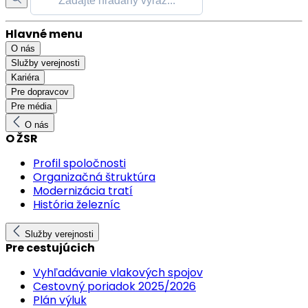
Hlavné menu
O nás
Služby verejnosti
Kariéra
Pre dopravcov
Pre média
O nás
O ŽSR
Profil spoločnosti
Organizačná štruktúra
Modernizácia tratí
História železníc
Služby verejnosti
Pre cestujúcich
Vyhľadávanie vlakových spojov
Cestovný poriadok 2025/2026
Plán výluk