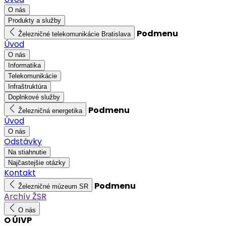
O nás
Produkty a služby
Podmenu
Železničné telekomunikácie Bratislava
Úvod
O nás
Informatika
Telekomunikácie
Infraštruktúra
Doplnkové služby
Podmenu
Železničná energetika
Úvod
O nás
Odstávky
Na stiahnutie
Najčastejšie otázky
Kontakt
Podmenu
Železničné múzeum SR
Archív ŽSR
O nás
O ÚIVP