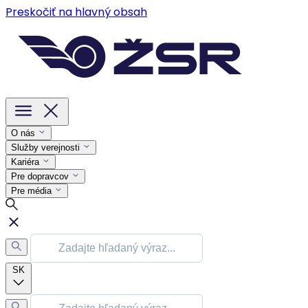
Preskočiť na hlavný obsah
O nás
Služby verejnosti
Kariéra
Pre dopravcov
Pre média
SK