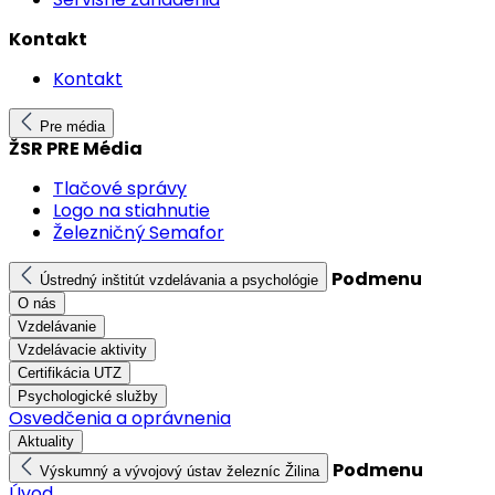
Kontakt
Kontakt
Pre média
ŽSR PRE Média
Tlačové správy
Logo na stiahnutie
Železničný Semafor
Podmenu
Ústredný inštitút vzdelávania a psychológie
O nás
Vzdelávanie
Vzdelávacie aktivity
Certifikácia UTZ
Psychologické služby
Osvedčenia a oprávnenia
Aktuality
Podmenu
Výskumný a vývojový ústav železníc Žilina
Úvod