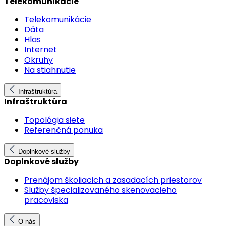
Telekomunikácie
Telekomunikácie
Dáta
Hlas
Internet
Okruhy
Na stiahnutie
Infraštruktúra
Infraštruktúra
Topológia siete
Referenčná ponuka
Doplnkové služby
Doplnkové služby
Prenájom školiacich a zasadacích priestorov
Služby špecializovaného skenovacieho
pracoviska
O nás