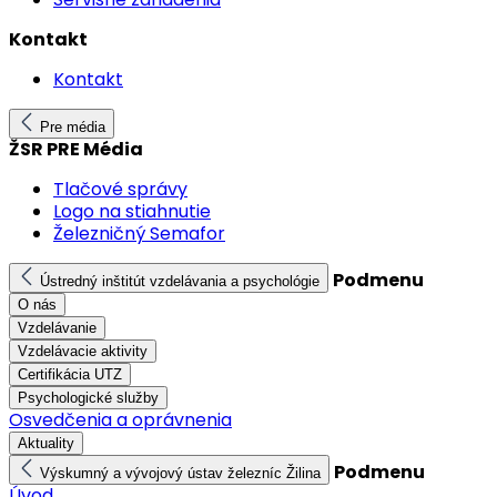
Kontakt
Kontakt
Pre média
ŽSR PRE Média
Tlačové správy
Logo na stiahnutie
Železničný Semafor
Podmenu
Ústredný inštitút vzdelávania a psychológie
O nás
Vzdelávanie
Vzdelávacie aktivity
Certifikácia UTZ
Psychologické služby
Osvedčenia a oprávnenia
Aktuality
Podmenu
Výskumný a vývojový ústav železníc Žilina
Úvod