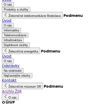
O nás
Produkty a služby
Podmenu
Železničné telekomunikácie Bratislava
Úvod
O nás
Informatika
Telekomunikácie
Infraštruktúra
Doplnkové služby
Podmenu
Železničná energetika
Úvod
O nás
Odstávky
Na stiahnutie
Najčastejšie otázky
Kontakt
Podmenu
Železničné múzeum SR
Archív ŽSR
O nás
O ÚIVP