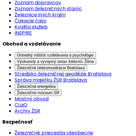
Zoznam dopravcov
Zoznam železničných staníc
Železnice iných krajín
Čakacie časy
Kvalita služieb
INSPIRE
Obchod a vzdelávanie
Ústredný inštitút vzdelávania a psychológie
Výskumný a vývojový ústav železníc Žilina
Železničné telekomunikácie Bratislava
Stredisko železničnej geodézie Bratislava
Správa majetku ŽSR Bratislava
Železničná energetika
Železničné múzeum SR
Mostný obvod
CLaO
Archív ŽSR
Bezpečnosť
Železničné priecestia všeobecne