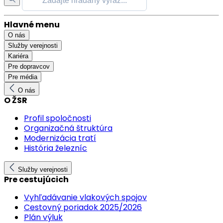
Hlavné menu
O nás
Služby verejnosti
Kariéra
Pre dopravcov
Pre média
O nás
O ŽSR
Profil spoločnosti
Organizačná štruktúra
Modernizácia tratí
História železníc
Služby verejnosti
Pre cestujúcich
Vyhľadávanie vlakových spojov
Cestovný poriadok 2025/2026
Plán výluk