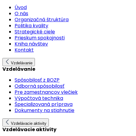
Úvod
O nás
Organizačná štruktúra
Politika kvality
Strategické ciele
Prieskum spokojnosti
Kniha návštev
Kontakt
Vzdelávanie
Vzdelávanie
Spôsobilosť z BOZP
Odborná spôsobilosť
Pre zamestnancov vlečiek
Výpočtová technika
Špecializovaná príprava
Dokumenty na stiahnutie
Vzdelávacie aktivity
Vzdelávacie aktivity