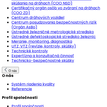
skúšania na dráhach (COO NSD)
Certifikačný orgán osôb vo zváraní na dráhach
(COO ZD)
Centrum dráhových vozidiel
Centrum posudzovania bezpečnostných rizík
(Orgán AsBo)
Ústredné železničné metrologické stredisko
Ústredné defektoskopické stredisko železníc
Meranie, monitoring, diagnostika
UTZ, VTZ (revízie, kontroly, skúšky)
Technické kontroly
Expertízna a konzultačná činnosť
Technicko-bezpečnostné skúšky
O nás
O nás
Systém riadenia kvality
Referencie
Profil spoločnosti
Profil spoločnosti