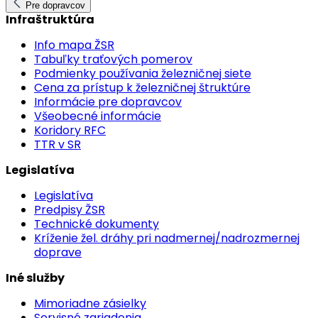
Pre dopravcov
Infraštruktúra
Info mapa ŽSR
Tabuľky traťových pomerov
Podmienky používania železničnej siete
Cena za prístup k železničnej štruktúre
Informácie pre dopravcov
Všeobecné informácie
Koridory RFC
TTR v SR
Legislatíva
Legislatíva
Predpisy ŽSR
Technické dokumenty
Kríženie žel. dráhy pri nadmernej/nadrozmernej
doprave
Iné služby
Mimoriadne zásielky
Servisné zariadenia