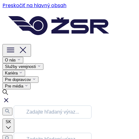
Preskočiť na hlavný obsah
O nás
Služby verejnosti
Kariéra
Pre dopravcov
Pre média
SK