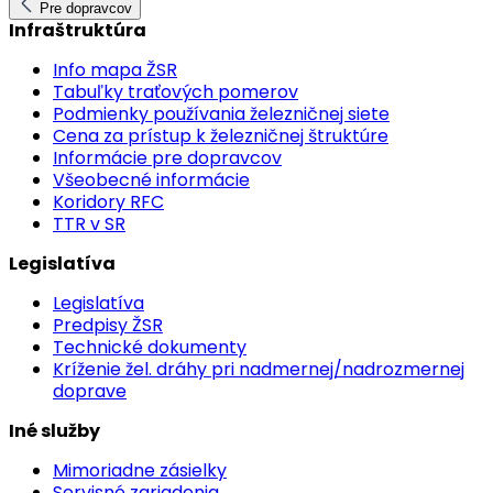
Pre dopravcov
Infraštruktúra
Info mapa ŽSR
Tabuľky traťových pomerov
Podmienky používania železničnej siete
Cena za prístup k železničnej štruktúre
Informácie pre dopravcov
Všeobecné informácie
Koridory RFC
TTR v SR
Legislatíva
Legislatíva
Predpisy ŽSR
Technické dokumenty
Kríženie žel. dráhy pri nadmernej/nadrozmernej
doprave
Iné služby
Mimoriadne zásielky
Servisné zariadenia