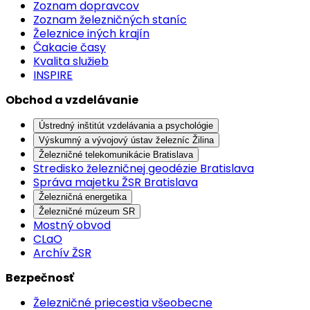
Zoznam dopravcov
Zoznam železničných staníc
Železnice iných krajín
Čakacie časy
Kvalita služieb
INSPIRE
Obchod a vzdelávanie
Ústredný inštitút vzdelávania a psychológie
Výskumný a vývojový ústav železníc Žilina
Železničné telekomunikácie Bratislava
Stredisko železničnej geodézie Bratislava
Správa majetku ŽSR Bratislava
Železničná energetika
Železničné múzeum SR
Mostný obvod
CLaO
Archív ŽSR
Bezpečnosť
Železničné priecestia všeobecne