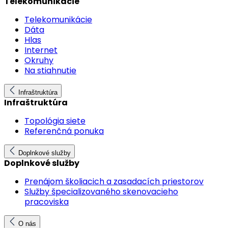
Telekomunikácie
Telekomunikácie
Dáta
Hlas
Internet
Okruhy
Na stiahnutie
Infraštruktúra
Infraštruktúra
Topológia siete
Referenčná ponuka
Doplnkové služby
Doplnkové služby
Prenájom školiacich a zasadacích priestorov
Služby špecializovaného skenovacieho
pracoviska
O nás