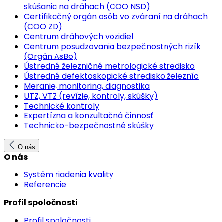
skúšania na dráhach (COO NSD)
Certifikačný orgán osôb vo zváraní na dráhach
(COO ZD)
Centrum dráhových vozidiel
Centrum posudzovania bezpečnostných rizík
(Orgán AsBo)
Ústredné železničné metrologické stredisko
Ústredné defektoskopické stredisko železníc
Meranie, monitoring, diagnostika
UTZ, VTZ (revízie, kontroly, skúšky)
Technické kontroly
Expertízna a konzultačná činnosť
Technicko-bezpečnostné skúšky
O nás
O nás
Systém riadenia kvality
Referencie
Profil spoločnosti
Profil spoločnosti