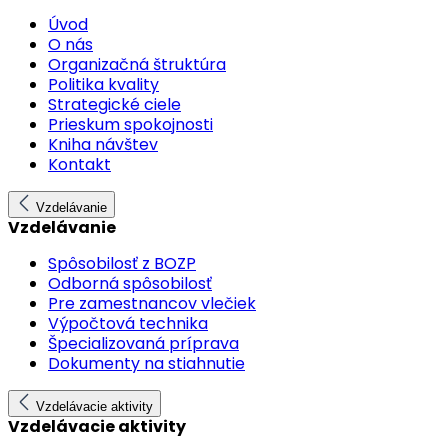
Úvod
O nás
Organizačná štruktúra
Politika kvality
Strategické ciele
Prieskum spokojnosti
Kniha návštev
Kontakt
Vzdelávanie
Vzdelávanie
Spôsobilosť z BOZP
Odborná spôsobilosť
Pre zamestnancov vlečiek
Výpočtová technika
Špecializovaná príprava
Dokumenty na stiahnutie
Vzdelávacie aktivity
Vzdelávacie aktivity