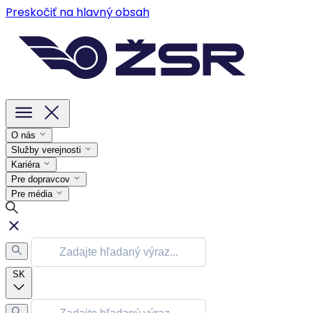
Preskočiť na hlavný obsah
O nás
Služby verejnosti
Kariéra
Pre dopravcov
Pre média
SK