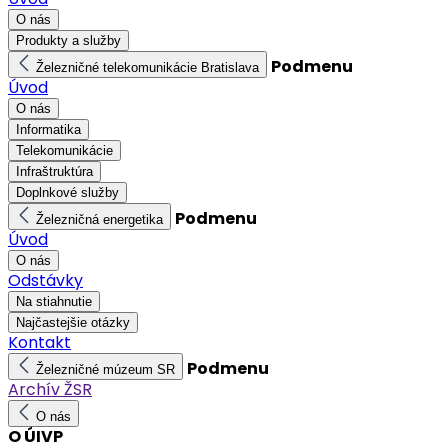
O nás
Produkty a služby
Podmenu
Železničné telekomunikácie Bratislava
Úvod
O nás
Informatika
Telekomunikácie
Infraštruktúra
Doplnkové služby
Podmenu
Železničná energetika
Úvod
O nás
Odstávky
Na stiahnutie
Najčastejšie otázky
Kontakt
Podmenu
Železničné múzeum SR
Archív ŽSR
O nás
O ÚIVP