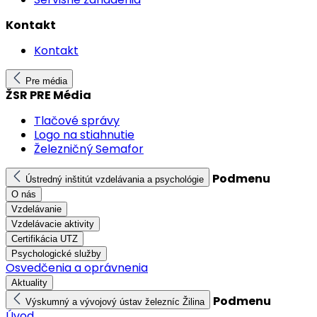
Kontakt
Kontakt
Pre média
ŽSR PRE Média
Tlačové správy
Logo na stiahnutie
Železničný Semafor
Podmenu
Ústredný inštitút vzdelávania a psychológie
O nás
Vzdelávanie
Vzdelávacie aktivity
Certifikácia UTZ
Psychologické služby
Osvedčenia a oprávnenia
Aktuality
Podmenu
Výskumný a vývojový ústav železníc Žilina
Úvod