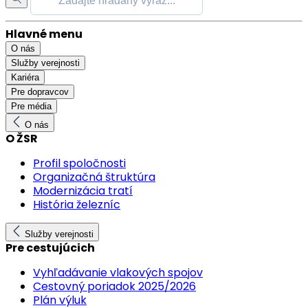
Hlavné menu
O nás
Služby verejnosti
Kariéra
Pre dopravcov
Pre média
O nás
O ŽSR
Profil spoločnosti
Organizačná štruktúra
Modernizácia tratí
História železníc
Služby verejnosti
Pre cestujúcich
Vyhľadávanie vlakových spojov
Cestovný poriadok 2025/2026
Plán výluk