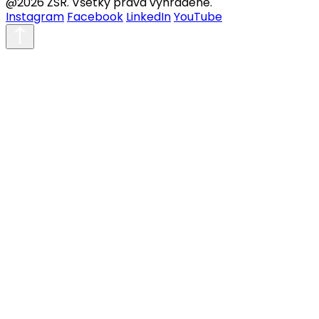
@2026 ŽSR. Všetky práva vyhradené.
Instagram
Facebook
LinkedIn
YouTube