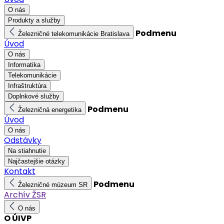
O nás
Produkty a služby
Podmenu
Železničné telekomunikácie Bratislava
Úvod
O nás
Informatika
Telekomunikácie
Infraštruktúra
Doplnkové služby
Podmenu
Železničná energetika
Úvod
O nás
Odstávky
Na stiahnutie
Najčastejšie otázky
Kontakt
Podmenu
Železničné múzeum SR
Archív ŽSR
O nás
O ÚIVP