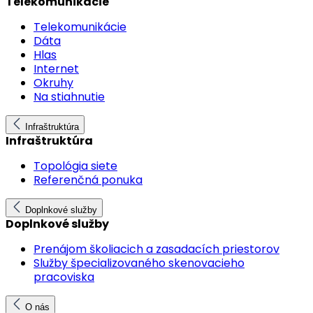
Telekomunikácie
Telekomunikácie
Dáta
Hlas
Internet
Okruhy
Na stiahnutie
Infraštruktúra
Infraštruktúra
Topológia siete
Referenčná ponuka
Doplnkové služby
Doplnkové služby
Prenájom školiacich a zasadacích priestorov
Služby špecializovaného skenovacieho
pracoviska
O nás