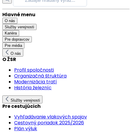
Hlavné menu
O nás
Služby verejnosti
Kariéra
Pre dopravcov
Pre média
O nás
O ŽSR
Profil spoločnosti
Organizačná štruktúra
Modernizácia tratí
História železníc
Služby verejnosti
Pre cestujúcich
Vyhľadávanie vlakových spojov
Cestovný poriadok 2025/2026
Plán výluk