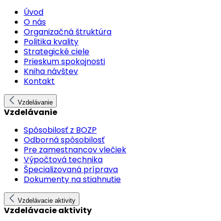
Úvod
O nás
Organizačná štruktúra
Politika kvality
Strategické ciele
Prieskum spokojnosti
Kniha návštev
Kontakt
Vzdelávanie
Vzdelávanie
Spôsobilosť z BOZP
Odborná spôsobilosť
Pre zamestnancov vlečiek
Výpočtová technika
Špecializovaná príprava
Dokumenty na stiahnutie
Vzdelávacie aktivity
Vzdelávacie aktivity