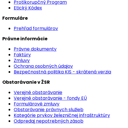
Protikorupčný Program
Etický Kódex
Formuláre
Prehľad formulárov
Právne informácie
Právne dokumenty
Faktúry
Zmluvy
Ochrana osobných údajov
Bezpečnostná politika KIS - skrátená verzia
Obstarávanie v ŽSR
Verejné obstarávanie
Verejné obstarávanie - fondy EÚ
Formulárové zmluvy
Obstarávanie právnych služieb
Kategórie prvkov železničnej infraštruktúry
Odpredaj nepotrebných zásob