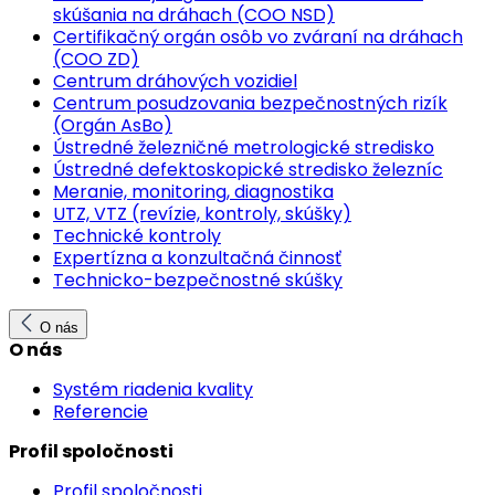
skúšania na dráhach (COO NSD)
Certifikačný orgán osôb vo zváraní na dráhach
(COO ZD)
Centrum dráhových vozidiel
Centrum posudzovania bezpečnostných rizík
(Orgán AsBo)
Ústredné železničné metrologické stredisko
Ústredné defektoskopické stredisko železníc
Meranie, monitoring, diagnostika
UTZ, VTZ (revízie, kontroly, skúšky)
Technické kontroly
Expertízna a konzultačná činnosť
Technicko-bezpečnostné skúšky
O nás
O nás
Systém riadenia kvality
Referencie
Profil spoločnosti
Profil spoločnosti