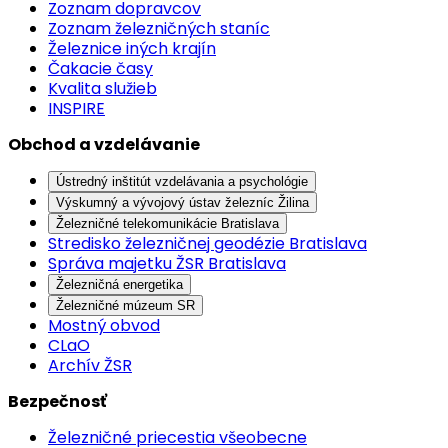
Zoznam dopravcov
Zoznam železničných staníc
Železnice iných krajín
Čakacie časy
Kvalita služieb
INSPIRE
Obchod a vzdelávanie
Ústredný inštitút vzdelávania a psychológie
Výskumný a vývojový ústav železníc Žilina
Železničné telekomunikácie Bratislava
Stredisko železničnej geodézie Bratislava
Správa majetku ŽSR Bratislava
Železničná energetika
Železničné múzeum SR
Mostný obvod
CLaO
Archív ŽSR
Bezpečnosť
Železničné priecestia všeobecne