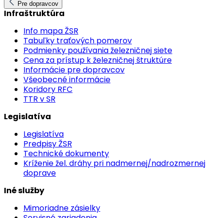
Pre dopravcov
Infraštruktúra
Info mapa ŽSR
Tabuľky traťových pomerov
Podmienky používania železničnej siete
Cena za prístup k železničnej štruktúre
Informácie pre dopravcov
Všeobecné informácie
Koridory RFC
TTR v SR
Legislatíva
Legislatíva
Predpisy ŽSR
Technické dokumenty
Kríženie žel. dráhy pri nadmernej/nadrozmernej
doprave
Iné služby
Mimoriadne zásielky
Servisné zariadenia