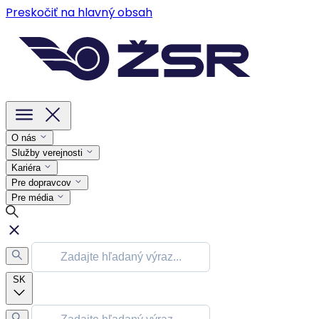
Preskočiť na hlavný obsah
O nás
Služby verejnosti
Kariéra
Pre dopravcov
Pre média
SK