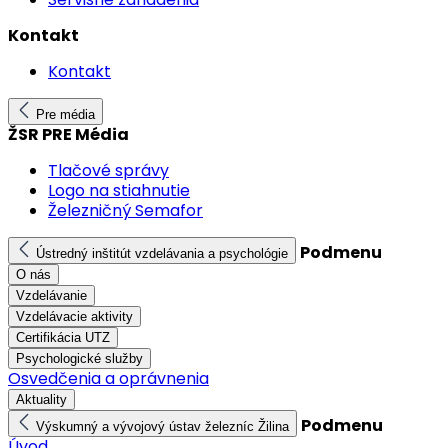
Kontakt
Kontakt
Pre média
ŽSR PRE Média
Tlačové správy
Logo na stiahnutie
Železničný Semafor
Podmenu
Ústredný inštitút vzdelávania a psychológie
O nás
Vzdelávanie
Vzdelávacie aktivity
Certifikácia UTZ
Psychologické služby
Osvedčenia a oprávnenia
Aktuality
Podmenu
Výskumný a vývojový ústav železníc Žilina
Úvod