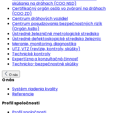
skúšania na dráhach (COO NSD)
Certifikačný orgán osôb vo zváraní na dráhach
(COO ZD)
Centrum dráhových vozidiel
Centrum posudzovania bezpečnostných rizík
(Orgán AsBo)
Ústredné železničné metrologické stredisko
Ústredné defektoskopické stredisko železníc
Meranie, monitoring, diagnostika
UTZ, VTZ (revízie, kontroly, skúšky)
Technické kontroly
Expertízna a konzultačná činnosť
Technicko-bezpečnostné skúšky
O nás
O nás
Systém riadenia kvality
Referencie
Profil spoločnosti
Profil spoločnosti