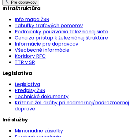
Pre dopravcov
Infraštruktúra
Info mapa ŽSR
Tabuľky traťových pomerov
Podmienky používania železničnej siete
Cena za prístup k železničnej štruktúre
Informácie pre dopravcov
Všeobecné informácie
Koridory RFC
TTR v SR
Legislatíva
Legislatíva
Predpisy ŽSR
Technické dokumenty
Kríženie žel. dráhy pri nadmernej/nadrozmernej
doprave
Iné služby
Mimoriadne zásielky
Servisné zariadenia