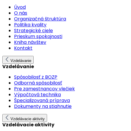
Úvod
O nás
Organizačná štruktúra
Politika kvality
Strategické ciele
Prieskum spokojnosti
Kniha návštev
Kontakt
Vzdelávanie
Vzdelávanie
Spôsobilosť z BOZP
Odborná spôsobilosť
Pre zamestnancov vlečiek
Výpočtová technika
Špecializovaná príprava
Dokumenty na stiahnutie
Vzdelávacie aktivity
Vzdelávacie aktivity