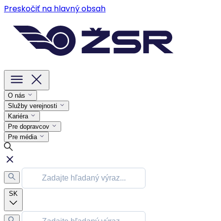
Preskočiť na hlavný obsah
O nás
Služby verejnosti
Kariéra
Pre dopravcov
Pre média
SK