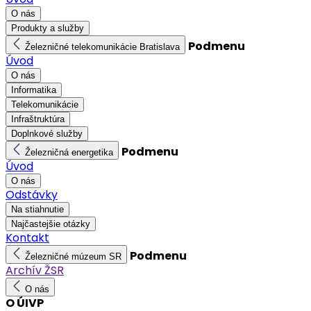
O nás
Produkty a služby
Podmenu
Železničné telekomunikácie Bratislava
Úvod
O nás
Informatika
Telekomunikácie
Infraštruktúra
Doplnkové služby
Podmenu
Železničná energetika
Úvod
O nás
Odstávky
Na stiahnutie
Najčastejšie otázky
Kontakt
Podmenu
Železničné múzeum SR
Archív ŽSR
O nás
O ÚIVP