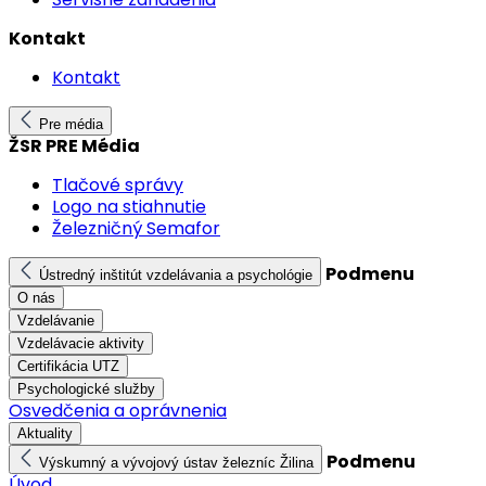
Kontakt
Kontakt
Pre média
ŽSR PRE Média
Tlačové správy
Logo na stiahnutie
Železničný Semafor
Podmenu
Ústredný inštitút vzdelávania a psychológie
O nás
Vzdelávanie
Vzdelávacie aktivity
Certifikácia UTZ
Psychologické služby
Osvedčenia a oprávnenia
Aktuality
Podmenu
Výskumný a vývojový ústav železníc Žilina
Úvod