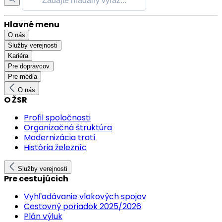
Hlavné menu
O nás
Služby verejnosti
Kariéra
Pre dopravcov
Pre média
O nás
O ŽSR
Profil spoločnosti
Organizačná štruktúra
Modernizácia tratí
História železníc
Služby verejnosti
Pre cestujúcich
Vyhľadávanie vlakových spojov
Cestovný poriadok 2025/2026
Plán výluk