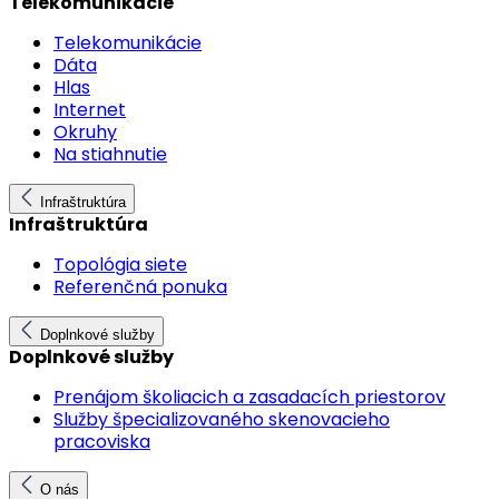
Telekomunikácie
Telekomunikácie
Dáta
Hlas
Internet
Okruhy
Na stiahnutie
Infraštruktúra
Infraštruktúra
Topológia siete
Referenčná ponuka
Doplnkové služby
Doplnkové služby
Prenájom školiacich a zasadacích priestorov
Služby špecializovaného skenovacieho
pracoviska
O nás