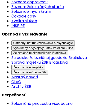
Zoznam dopravcov
Zoznam železničných staníc
Železnice iných krajín
Čakacie časy
Kvalita služieb
INSPIRE
Obchod a vzdelávanie
Ústredný inštitút vzdelávania a psychológie
Výskumný a vývojový ústav železníc Žilina
Železničné telekomunikácie Bratislava
Stredisko železničnej geodézie Bratislava
Správa majetku ŽSR Bratislava
Železničná energetika
Železničné múzeum SR
Mostný obvod
CLaO
Archív ŽSR
Bezpečnosť
Železničné priecestia všeobecne