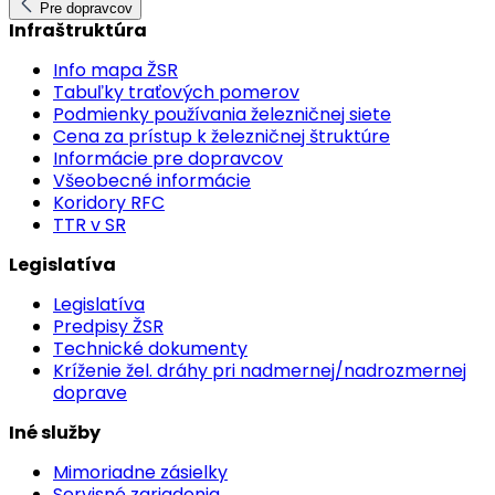
Pre dopravcov
Infraštruktúra
Info mapa ŽSR
Tabuľky traťových pomerov
Podmienky používania železničnej siete
Cena za prístup k železničnej štruktúre
Informácie pre dopravcov
Všeobecné informácie
Koridory RFC
TTR v SR
Legislatíva
Legislatíva
Predpisy ŽSR
Technické dokumenty
Kríženie žel. dráhy pri nadmernej/nadrozmernej
doprave
Iné služby
Mimoriadne zásielky
Servisné zariadenia