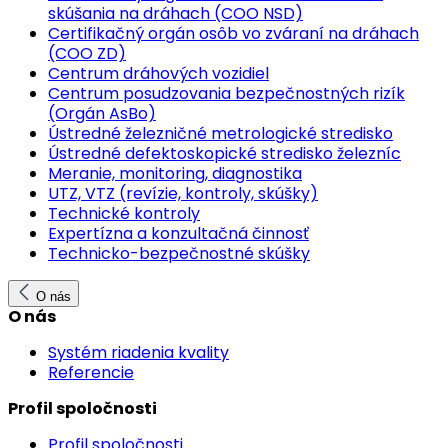
skúšania na dráhach (COO NSD)
Certifikačný orgán osôb vo zváraní na dráhach
(COO ZD)
Centrum dráhových vozidiel
Centrum posudzovania bezpečnostných rizík
(Orgán AsBo)
Ústredné železničné metrologické stredisko
Ústredné defektoskopické stredisko železníc
Meranie, monitoring, diagnostika
UTZ, VTZ (revízie, kontroly, skúšky)
Technické kontroly
Expertízna a konzultačná činnosť
Technicko-bezpečnostné skúšky
O nás
O nás
Systém riadenia kvality
Referencie
Profil spoločnosti
Profil spoločnosti