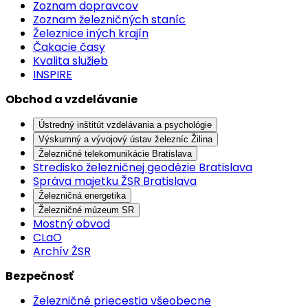
Zoznam dopravcov
Zoznam železničných staníc
Železnice iných krajín
Čakacie časy
Kvalita služieb
INSPIRE
Obchod a vzdelávanie
Ústredný inštitút vzdelávania a psychológie
Výskumný a vývojový ústav železníc Žilina
Železničné telekomunikácie Bratislava
Stredisko železničnej geodézie Bratislava
Správa majetku ŽSR Bratislava
Železničná energetika
Železničné múzeum SR
Mostný obvod
CLaO
Archív ŽSR
Bezpečnosť
Železničné priecestia všeobecne