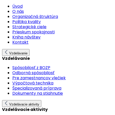
Úvod
O nás
Organizačná štruktúra
Politika kvality
Strategické ciele
Prieskum spokojnosti
Kniha návštev
Kontakt
Vzdelávanie
Vzdelávanie
Spôsobilosť z BOZP
Odborná spôsobilosť
Pre zamestnancov vlečiek
Výpočtová technika
Špecializovaná príprava
Dokumenty na stiahnutie
Vzdelávacie aktivity
Vzdelávacie aktivity