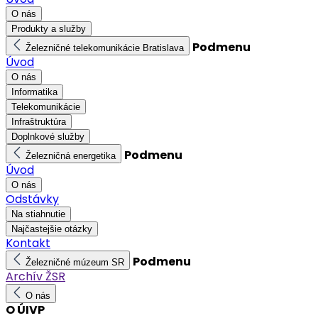
O nás
Produkty a služby
Podmenu
Železničné telekomunikácie Bratislava
Úvod
O nás
Informatika
Telekomunikácie
Infraštruktúra
Doplnkové služby
Podmenu
Železničná energetika
Úvod
O nás
Odstávky
Na stiahnutie
Najčastejšie otázky
Kontakt
Podmenu
Železničné múzeum SR
Archív ŽSR
O nás
O ÚIVP