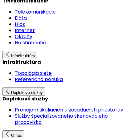
Telekomunikácie
Telekomunikácie
Dáta
Hlas
Internet
Okruhy
Na stiahnutie
Infraštruktúra
Infraštruktúra
Topológia siete
Referenčná ponuka
Doplnkové služby
Doplnkové služby
Prenájom školiacich a zasadacích priestorov
Služby špecializovaného skenovacieho
pracoviska
O nás