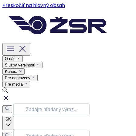
Preskočiť na hlavný obsah
O nás
Služby verejnosti
Kariéra
Pre dopravcov
Pre média
SK