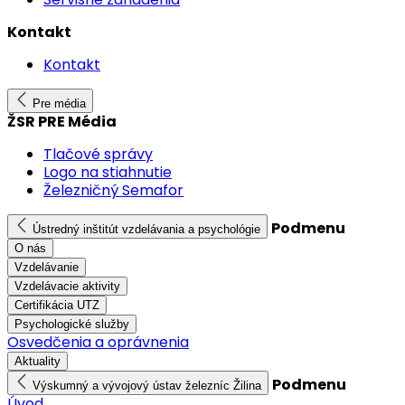
Kontakt
Kontakt
Pre média
ŽSR PRE Média
Tlačové správy
Logo na stiahnutie
Železničný Semafor
Podmenu
Ústredný inštitút vzdelávania a psychológie
O nás
Vzdelávanie
Vzdelávacie aktivity
Certifikácia UTZ
Psychologické služby
Osvedčenia a oprávnenia
Aktuality
Podmenu
Výskumný a vývojový ústav železníc Žilina
Úvod