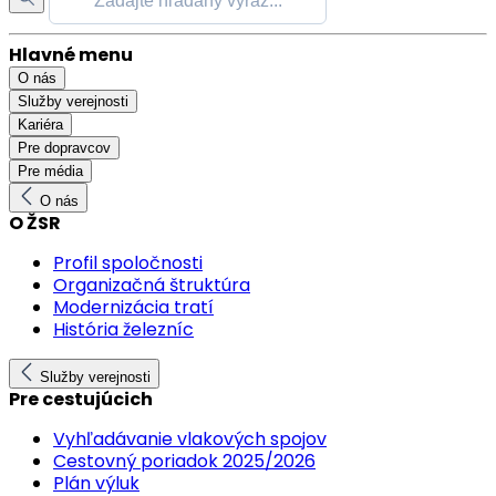
Hlavné menu
O nás
Služby verejnosti
Kariéra
Pre dopravcov
Pre média
O nás
O ŽSR
Profil spoločnosti
Organizačná štruktúra
Modernizácia tratí
História železníc
Služby verejnosti
Pre cestujúcich
Vyhľadávanie vlakových spojov
Cestovný poriadok 2025/2026
Plán výluk