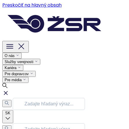
Preskočiť na hlavný obsah
O nás
Služby verejnosti
Kariéra
Pre dopravcov
Pre média
SK