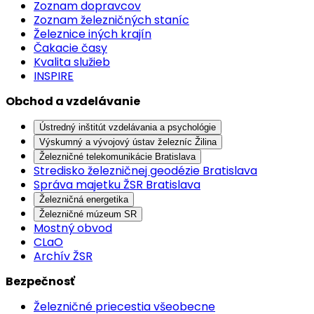
Zoznam dopravcov
Zoznam železničných staníc
Železnice iných krajín
Čakacie časy
Kvalita služieb
INSPIRE
Obchod a vzdelávanie
Ústredný inštitút vzdelávania a psychológie
Výskumný a vývojový ústav železníc Žilina
Železničné telekomunikácie Bratislava
Stredisko železničnej geodézie Bratislava
Správa majetku ŽSR Bratislava
Železničná energetika
Železničné múzeum SR
Mostný obvod
CLaO
Archív ŽSR
Bezpečnosť
Železničné priecestia všeobecne