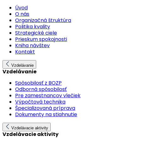
Úvod
O nás
Organizačná štruktúra
Politika kvality
Strategické ciele
Prieskum spokojnosti
Kniha návštev
Kontakt
Vzdelávanie
Vzdelávanie
Spôsobilosť z BOZP
Odborná spôsobilosť
Pre zamestnancov vlečiek
Výpočtová technika
Špecializovaná príprava
Dokumenty na stiahnutie
Vzdelávacie aktivity
Vzdelávacie aktivity