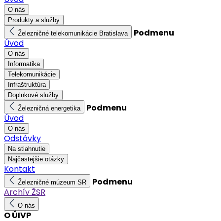
O nás
Produkty a služby
Podmenu
Železničné telekomunikácie Bratislava
Úvod
O nás
Informatika
Telekomunikácie
Infraštruktúra
Doplnkové služby
Podmenu
Železničná energetika
Úvod
O nás
Odstávky
Na stiahnutie
Najčastejšie otázky
Kontakt
Podmenu
Železničné múzeum SR
Archív ŽSR
O nás
O ÚIVP