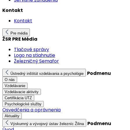
Kontakt
Kontakt
Pre média
ŽSR PRE Média
Tlačové správy
Logo na stiahnutie
Železničný Semafor
Podmenu
Ústredný inštitút vzdelávania a psychológie
O nás
Vzdelávanie
Vzdelávacie aktivity
Certifikácia UTZ
Psychologické služby
Osvedčenia a oprávnenia
Aktuality
Podmenu
Výskumný a vývojový ústav železníc Žilina
Úvod