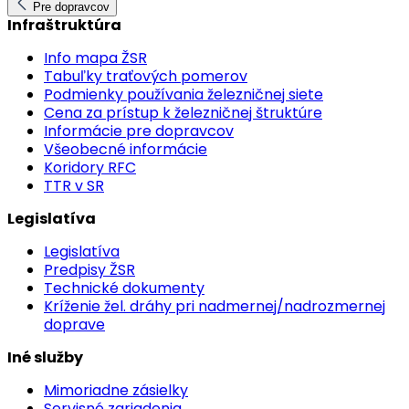
Pre dopravcov
Infraštruktúra
Info mapa ŽSR
Tabuľky traťových pomerov
Podmienky používania železničnej siete
Cena za prístup k železničnej štruktúre
Informácie pre dopravcov
Všeobecné informácie
Koridory RFC
TTR v SR
Legislatíva
Legislatíva
Predpisy ŽSR
Technické dokumenty
Kríženie žel. dráhy pri nadmernej/nadrozmernej
doprave
Iné služby
Mimoriadne zásielky
Servisné zariadenia