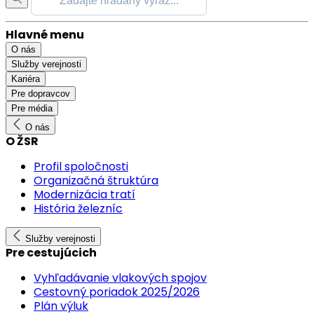
Hlavné menu
O nás
Služby verejnosti
Kariéra
Pre dopravcov
Pre média
O nás
O ŽSR
Profil spoločnosti
Organizačná štruktúra
Modernizácia tratí
História železníc
Služby verejnosti
Pre cestujúcich
Vyhľadávanie vlakových spojov
Cestovný poriadok 2025/2026
Plán výluk