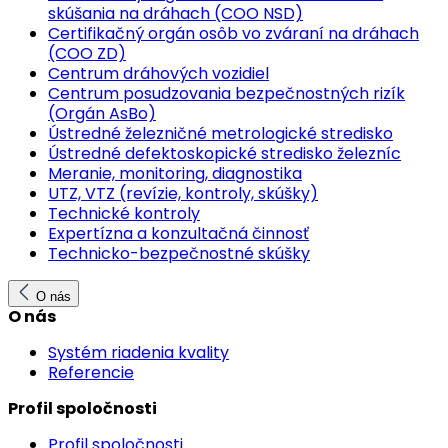
skúšania na dráhach (COO NSD)
Certifikačný orgán osôb vo zváraní na dráhach
(COO ZD)
Centrum dráhových vozidiel
Centrum posudzovania bezpečnostných rizík
(Orgán AsBo)
Ústredné železničné metrologické stredisko
Ústredné defektoskopické stredisko železníc
Meranie, monitoring, diagnostika
UTZ, VTZ (revízie, kontroly, skúšky)
Technické kontroly
Expertízna a konzultačná činnosť
Technicko-bezpečnostné skúšky
O nás
O nás
Systém riadenia kvality
Referencie
Profil spoločnosti
Profil spoločnosti