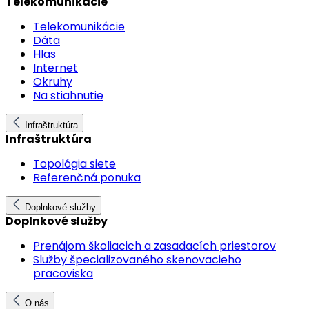
Telekomunikácie
Telekomunikácie
Dáta
Hlas
Internet
Okruhy
Na stiahnutie
Infraštruktúra
Infraštruktúra
Topológia siete
Referenčná ponuka
Doplnkové služby
Doplnkové služby
Prenájom školiacich a zasadacích priestorov
Služby špecializovaného skenovacieho
pracoviska
O nás