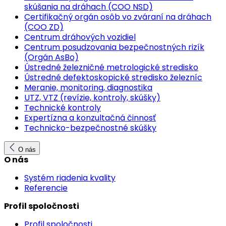
skúšania na dráhach (COO NSD)
Certifikačný orgán osôb vo zváraní na dráhach
(COO ZD)
Centrum dráhových vozidiel
Centrum posudzovania bezpečnostných rizík
(Orgán AsBo)
Ústredné železničné metrologické stredisko
Ústredné defektoskopické stredisko železníc
Meranie, monitoring, diagnostika
UTZ, VTZ (revízie, kontroly, skúšky)
Technické kontroly
Expertízna a konzultačná činnosť
Technicko-bezpečnostné skúšky
O nás
O nás
Systém riadenia kvality
Referencie
Profil spoločnosti
Profil spoločnosti