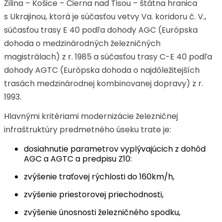
Žilina – Košice – Čierna nad Tisou – štátna hranica
s Ukrajinou, ktorá je súčasťou vetvy Va. koridoru č. V.,
súčasťou trasy E 40 podľa dohody AGC (Európska
dohoda o medzinárodných železničných
magistrálach) z r. 1985 a súčasťou trasy C-E 40 podľa
dohody AGTC (Európska dohoda o najdôležitejších
trasách medzinárodnej kombinovanej dopravy) z r.
1993.
Hlavnými kritériami modernizácie železničnej
infraštruktúry predmetného úseku trate je:
dosiahnutie parametrov vyplývajúcich z dohôd
AGC a AGTC a predpisu Z10:
zvýšenie traťovej rýchlosti do 160km/h,
zvýšenie priestorovej priechodnosti,
zvýšenie únosnosti železničného spodku,