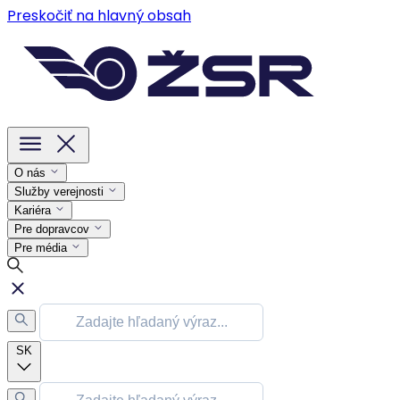
Preskočiť na hlavný obsah
O nás
Služby verejnosti
Kariéra
Pre dopravcov
Pre média
SK