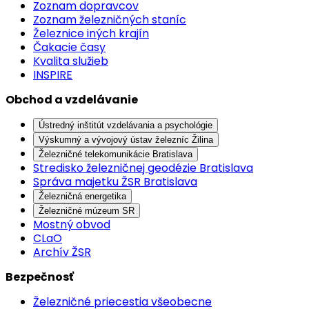
Zoznam dopravcov
Zoznam železničných staníc
Železnice iných krajín
Čakacie časy
Kvalita služieb
INSPIRE
Obchod a vzdelávanie
Ústredný inštitút vzdelávania a psychológie
Výskumný a vývojový ústav železníc Žilina
Železničné telekomunikácie Bratislava
Stredisko železničnej geodézie Bratislava
Správa majetku ŽSR Bratislava
Železničná energetika
Železničné múzeum SR
Mostný obvod
CLaO
Archív ŽSR
Bezpečnosť
Železničné priecestia všeobecne