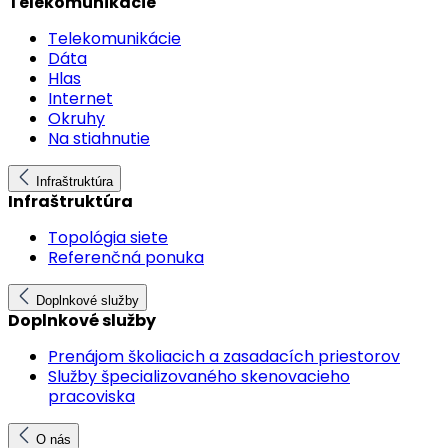
Telekomunikácie
Telekomunikácie
Dáta
Hlas
Internet
Okruhy
Na stiahnutie
Infraštruktúra
Infraštruktúra
Topológia siete
Referenčná ponuka
Doplnkové služby
Doplnkové služby
Prenájom školiacich a zasadacích priestorov
Služby špecializovaného skenovacieho
pracoviska
O nás