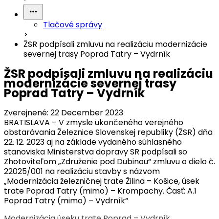
Tlačové správy
>
ŽSR podpísali zmluvu na realizáciu modernizácie
severnej trasy Poprad Tatry – Vydrník
ŽSR podpísali zmluvu na realizáciu
modernizácie severnej trasy
Poprad Tatry – Vydrník
Zverejnené:
22 December 2023
BRATISLAVA – V zmysle ukončeného verejného
obstarávania Železnice Slovenskej republiky (ŽSR) dňa
22. 12. 2023 aj na základe vydaného súhlasného
stanoviska Ministerstva dopravy SR podpísali so
Zhotoviteľom „Združenie pod Dubinou“ zmluvu o dielo č.
22025/001 na realizáciu stavby s názvom
„Modernizácia železničnej trate Žilina – Košice, úsek
trate Poprad Tatry (mimo) – Krompachy. Časť: A.1
Poprad Tatry (mimo) – Vydrník“
Modernizácia úseku trate Poprad – Vydrník