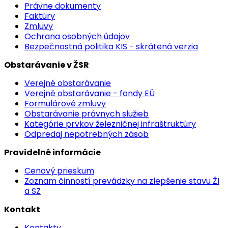
Právne dokumenty
Faktúry
Zmluvy
Ochrana osobných údajov
Bezpečnostná politika KIS - skrátená verzia
Obstarávanie v ŽSR
Verejné obstarávanie
Verejné obstarávanie - fondy EÚ
Formulárové zmluvy
Obstarávanie právnych služieb
Kategórie prvkov železničnej infraštruktúry
Odpredaj nepotrebných zásob
Pravidelné informácie
Cenový prieskum
Zoznam činností prevádzky na zlepšenie stavu ŽI
a SZ
Kontakt
Kontakty