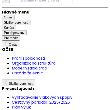
Hlavné menu
O nás
Služby verejnosti
Kariéra
Pre dopravcov
Pre média
O nás
O ŽSR
Profil spoločnosti
Organizačná štruktúra
Modernizácia tratí
História železníc
Služby verejnosti
Pre cestujúcich
Vyhľadávanie vlakových spojov
Cestovný poriadok 2025/2026
Plán výluk