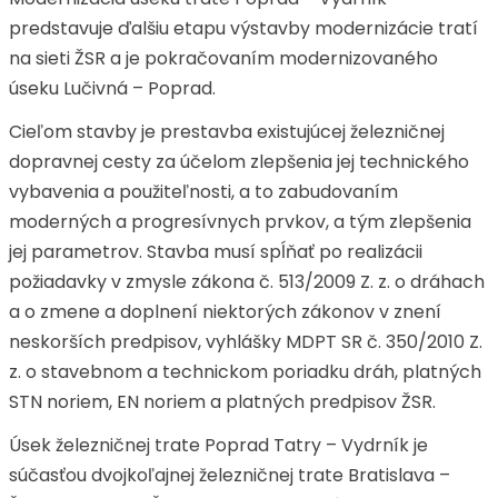
predstavuje ďalšiu etapu výstavby modernizácie tratí
na sieti ŽSR a je pokračovaním modernizovaného
úseku Lučivná – Poprad.
Cieľom stavby je prestavba existujúcej železničnej
dopravnej cesty za účelom zlepšenia jej technického
vybavenia a použiteľnosti, a to zabudovaním
moderných a progresívnych prvkov, a tým zlepšenia
jej parametrov. Stavba musí spĺňať po realizácii
požiadavky v zmysle zákona č. 513/2009 Z. z. o dráhach
a o zmene a doplnení niektorých zákonov v znení
neskorších predpisov, vyhlášky MDPT SR č. 350/2010 Z.
z. o stavebnom a technickom poriadku dráh, platných
STN noriem, EN noriem a platných predpisov ŽSR.
Úsek železničnej trate Poprad Tatry – Vydrník je
súčasťou dvojkoľajnej železničnej trate Bratislava –