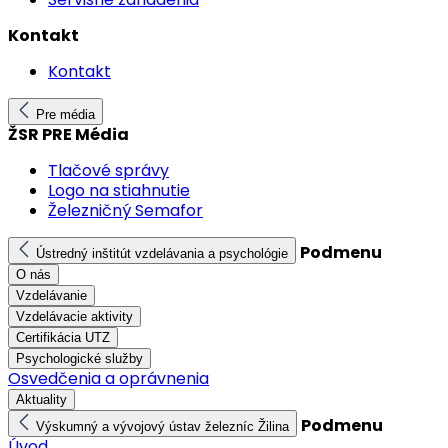
Kontakt
Kontakt
Pre média
ŽSR PRE Média
Tlačové správy
Logo na stiahnutie
Železničný Semafor
Podmenu
Ústredný inštitút vzdelávania a psychológie
O nás
Vzdelávanie
Vzdelávacie aktivity
Certifikácia UTZ
Psychologické služby
Osvedčenia a oprávnenia
Aktuality
Podmenu
Výskumný a vývojový ústav železníc Žilina
Úvod