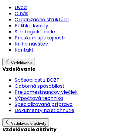
Úvod
O nás
Organizačná štruktúra
Politika kvality
Strategické ciele
Prieskum spokojnosti
Kniha návštev
Kontakt
Vzdelávanie
Vzdelávanie
Spôsobilosť z BOZP
Odborná spôsobilosť
Pre zamestnancov vlečiek
Výpočtová technika
Špecializovaná príprava
Dokumenty na stiahnutie
Vzdelávacie aktivity
Vzdelávacie aktivity