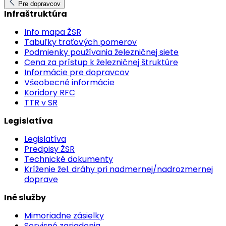
Pre dopravcov
Infraštruktúra
Info mapa ŽSR
Tabuľky traťových pomerov
Podmienky používania železničnej siete
Cena za prístup k železničnej štruktúre
Informácie pre dopravcov
Všeobecné informácie
Koridory RFC
TTR v SR
Legislatíva
Legislatíva
Predpisy ŽSR
Technické dokumenty
Kríženie žel. dráhy pri nadmernej/nadrozmernej
doprave
Iné služby
Mimoriadne zásielky
Servisné zariadenia