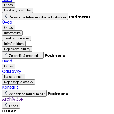
O nás
Produkty a služby
Podmenu
Železničné telekomunikácie Bratislava
Úvod
O nás
Informatika
Telekomunikácie
Infraštruktúra
Doplnkové služby
Podmenu
Železničná energetika
Úvod
O nás
Odstávky
Na stiahnutie
Najčastejšie otázky
Kontakt
Podmenu
Železničné múzeum SR
Archív ŽSR
O nás
O ÚIVP