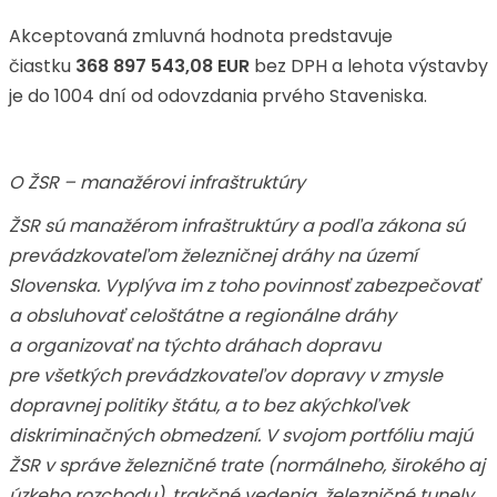
Akceptovaná zmluvná hodnota predstavuje
čiastku
368 897 543,08 EUR
bez DPH a lehota výstavby
je do 1004 dní od odovzdania prvého Staveniska.
O ŽSR – manažérovi infraštruktúry
ŽSR sú manažérom infraštruktúry a podľa zákona sú
prevádzkovateľom železničnej dráhy na území
Slovenska. Vyplýva im z toho povinnosť zabezpečovať
a obsluhovať celoštátne a regionálne dráhy
a organizovať na týchto dráhach dopravu
pre všetkých prevádzkovateľov dopravy v zmysle
dopravnej politiky štátu, a to bez akýchkoľvek
diskriminačných obmedzení. V svojom portfóliu majú
ŽSR v správe železničné trate (normálneho, širokého aj
úzkeho rozchodu), trakčné vedenia, železničné tunely