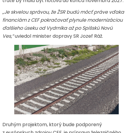
trate by mala byť hotová do konca novembra 2027.
„Je skvelou správou, že ŽSR budú môcť práve vďaka
financiám z CEF pokračovať plynule modernizáciou
ďalšieho úseku od Vydrníka až po Spišskú Novú
Ves,“
uviedol minister dopravy SR Jozef Ráž.
Druhým projektom, ktorý bude podporený
z európskych zdrojov CEF, je príprava železničného