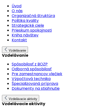
Úvod
O nás
Organizačná štruktúra
Politika kvality
Strategické ciele
Prieskum spokojnosti
Kniha návštev
Kontakt
Vzdelávanie
Vzdelávanie
Spôsobilosť z BOZP
Odborná spôsobilosť
Pre zamestnancov vlečiek
Výpočtová technika
Špecializovaná príprava
Dokumenty na stiahnutie
Vzdelávacie aktivity
Vzdelávacie aktivity