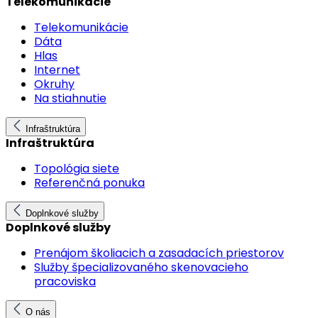
Telekomunikácie
Telekomunikácie
Dáta
Hlas
Internet
Okruhy
Na stiahnutie
Infraštruktúra
Infraštruktúra
Topológia siete
Referenčná ponuka
Doplnkové služby
Doplnkové služby
Prenájom školiacich a zasadacích priestorov
Služby špecializovaného skenovacieho
pracoviska
O nás