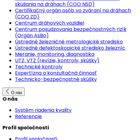
skúšania na dráhach (COO NSD)
Certifikačný orgán osôb vo zváraní na dráhach
(COO ZD)
Centrum dráhových vozidiel
Centrum posudzovania bezpečnostných rizík
(Orgán AsBo)
Ústredné železničné metrologické stredisko
Ústredné defektoskopické stredisko železníc
Meranie, monitoring, diagnostika
UTZ, VTZ (revízie, kontroly, skúšky)
Technické kontroly
Expertízna a konzultačná činnosť
Technicko-bezpečnostné skúšky
O nás
O nás
Systém riadenia kvality
Referencie
Profil spoločnosti
Profil spoločnosti