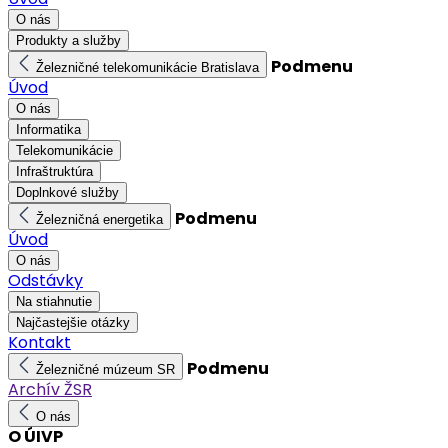
O nás
Produkty a služby
Podmenu
Železničné telekomunikácie Bratislava
Úvod
O nás
Informatika
Telekomunikácie
Infraštruktúra
Doplnkové služby
Podmenu
Železničná energetika
Úvod
O nás
Odstávky
Na stiahnutie
Najčastejšie otázky
Kontakt
Podmenu
Železničné múzeum SR
Archív ŽSR
O nás
O ÚIVP