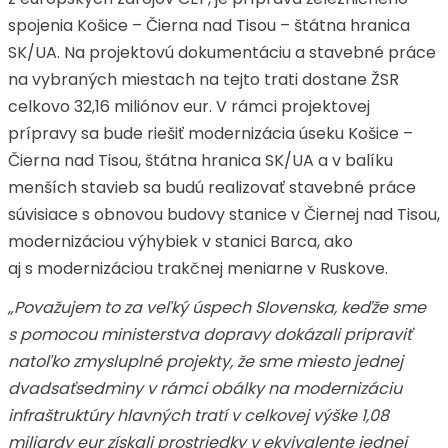
spojenia Košice – Čierna nad Tisou – štátna hranica
SK/UA. Na projektovú dokumentáciu a stavebné práce
na vybraných miestach na tejto trati dostane ŽSR
celkovo 32,16 miliónov eur. V rámci projektovej
prípravy sa bude riešiť modernizácia úseku Košice –
Čierna nad Tisou, štátna hranica SK/UA a v balíku
menších stavieb sa budú realizovať stavebné práce
súvisiace s obnovou budovy stanice v Čiernej nad Tisou,
modernizáciou výhybiek v stanici Barca, ako
aj s modernizáciou trakčnej meniarne v Ruskove.
„Považujem to za veľký úspech Slovenska, keďže sme
s pomocou ministerstva dopravy dokázali pripraviť
natoľko zmysluplné projekty, že sme miesto jednej
dvadsaťsedminy v rámci obálky na modernizáciu
infraštruktúry hlavných tratí v celkovej výške 1,08
miliardy eur získali prostriedky v ekvivalente jednej