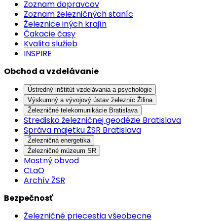
Zoznam dopravcov
Zoznam železničných staníc
Železnice iných krajín
Čakacie časy
Kvalita služieb
INSPIRE
Obchod a vzdelávanie
Ústredný inštitút vzdelávania a psychológie
Výskumný a vývojový ústav železníc Žilina
Železničné telekomunikácie Bratislava
Stredisko železničnej geodézie Bratislava
Správa majetku ŽSR Bratislava
Železničná energetika
Železničné múzeum SR
Mostný obvod
CLaO
Archív ŽSR
Bezpečnosť
Železničné priecestia všeobecne