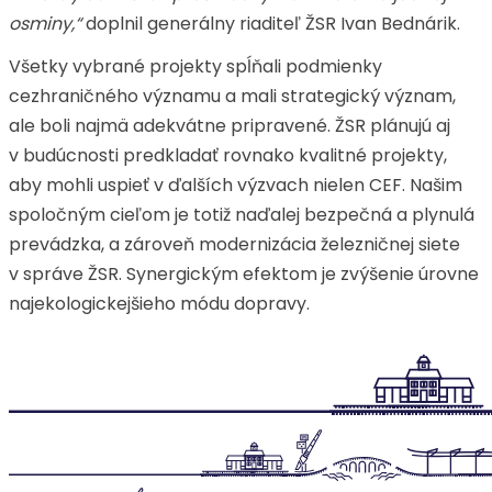
osminy,“
doplnil generálny riaditeľ ŽSR Ivan Bednárik.
Všetky vybrané projekty spĺňali podmienky
cezhraničného významu a mali strategický význam,
ale boli najmä adekvátne pripravené. ŽSR plánujú aj
v budúcnosti predkladať rovnako kvalitné projekty,
aby mohli uspieť v ďalších výzvach nielen CEF. Našim
spoločným cieľom je totiž naďalej bezpečná a plynulá
prevádzka, a zároveň modernizácia železničnej siete
v správe ŽSR. Synergickým efektom je zvýšenie úrovne
najekologickejšieho módu dopravy.