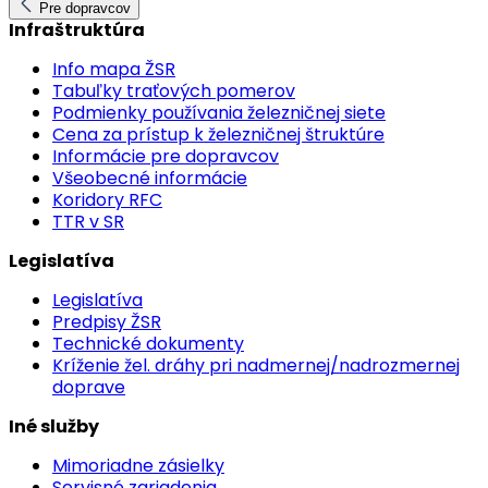
Pre dopravcov
Infraštruktúra
Info mapa ŽSR
Tabuľky traťových pomerov
Podmienky používania železničnej siete
Cena za prístup k železničnej štruktúre
Informácie pre dopravcov
Všeobecné informácie
Koridory RFC
TTR v SR
Legislatíva
Legislatíva
Predpisy ŽSR
Technické dokumenty
Kríženie žel. dráhy pri nadmernej/nadrozmernej
doprave
Iné služby
Mimoriadne zásielky
Servisné zariadenia