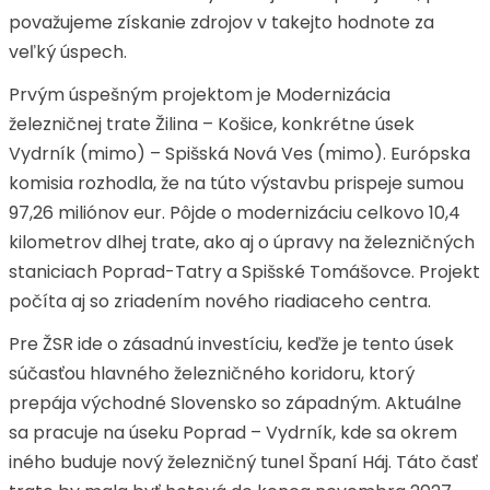
považujeme získanie zdrojov v takejto hodnote za
veľký úspech.
Prvým úspešným projektom je Modernizácia
železničnej trate Žilina – Košice, konkrétne úsek
Vydrník (mimo) – Spišská Nová Ves (mimo). Európska
komisia rozhodla, že na túto výstavbu prispeje sumou
97,26 miliónov eur. Pôjde o modernizáciu celkovo 10,4
kilometrov dlhej trate, ako aj o úpravy na železničných
staniciach Poprad-Tatry a Spišské Tomášovce. Projekt
počíta aj so zriadením nového riadiaceho centra.
Pre ŽSR ide o zásadnú investíciu, keďže je tento úsek
súčasťou hlavného železničného koridoru, ktorý
prepája východné Slovensko so západným. Aktuálne
sa pracuje na úseku Poprad – Vydrník, kde sa okrem
iného buduje nový železničný tunel Španí Háj. Táto časť