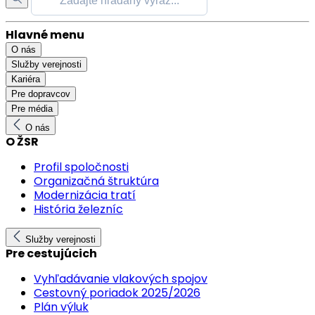
Hlavné menu
O nás
Služby verejnosti
Kariéra
Pre dopravcov
Pre média
O nás
O ŽSR
Profil spoločnosti
Organizačná štruktúra
Modernizácia tratí
História železníc
Služby verejnosti
Pre cestujúcich
Vyhľadávanie vlakových spojov
Cestovný poriadok 2025/2026
Plán výluk