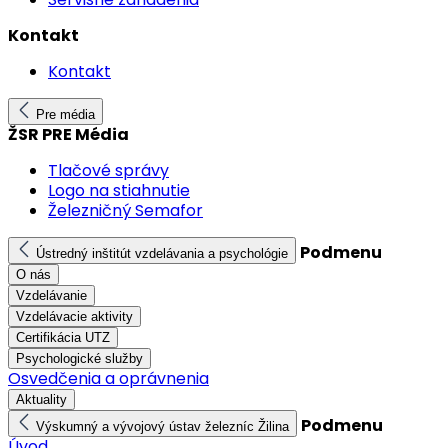
Kontakt
Kontakt
Pre média
ŽSR PRE Média
Tlačové správy
Logo na stiahnutie
Železničný Semafor
Podmenu
Ústredný inštitút vzdelávania a psychológie
O nás
Vzdelávanie
Vzdelávacie aktivity
Certifikácia UTZ
Psychologické služby
Osvedčenia a oprávnenia
Aktuality
Podmenu
Výskumný a vývojový ústav železníc Žilina
Úvod