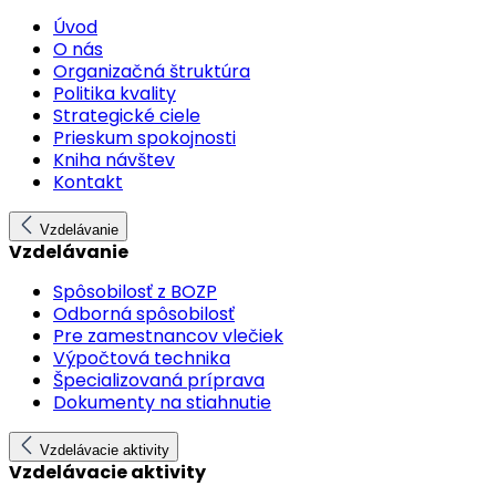
Úvod
O nás
Organizačná štruktúra
Politika kvality
Strategické ciele
Prieskum spokojnosti
Kniha návštev
Kontakt
Vzdelávanie
Vzdelávanie
Spôsobilosť z BOZP
Odborná spôsobilosť
Pre zamestnancov vlečiek
Výpočtová technika
Špecializovaná príprava
Dokumenty na stiahnutie
Vzdelávacie aktivity
Vzdelávacie aktivity