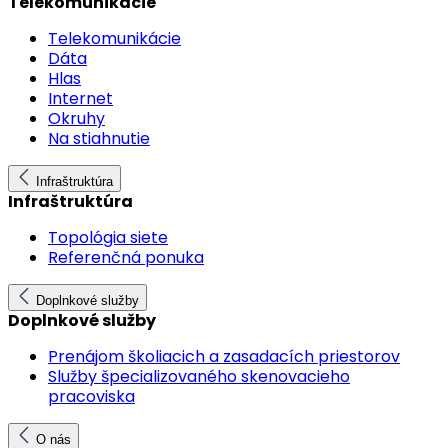
Telekomunikácie
Telekomunikácie
Dáta
Hlas
Internet
Okruhy
Na stiahnutie
Infraštruktúra
Infraštruktúra
Topológia siete
Referenčná ponuka
Doplnkové služby
Doplnkové služby
Prenájom školiacich a zasadacích priestorov
Služby špecializovaného skenovacieho
pracoviska
O nás