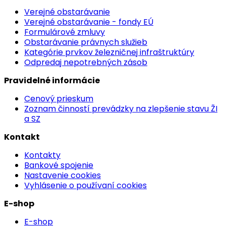
Verejné obstarávanie
Verejné obstarávanie - fondy EÚ
Formulárové zmluvy
Obstarávanie právnych služieb
Kategórie prvkov železničnej infraštruktúry
Odpredaj nepotrebných zásob
Pravidelné informácie
Cenový prieskum
Zoznam činností prevádzky na zlepšenie stavu ŽI
a SZ
Kontakt
Kontakty
Bankové spojenie
Nastavenie cookies
Vyhlásenie o používaní cookies
E-shop
E-shop