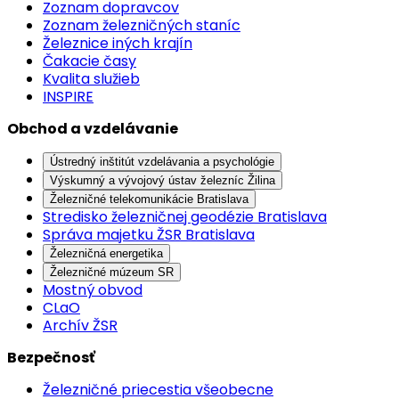
Zoznam dopravcov
Zoznam železničných staníc
Železnice iných krajín
Čakacie časy
Kvalita služieb
INSPIRE
Obchod a vzdelávanie
Ústredný inštitút vzdelávania a psychológie
Výskumný a vývojový ústav železníc Žilina
Železničné telekomunikácie Bratislava
Stredisko železničnej geodézie Bratislava
Správa majetku ŽSR Bratislava
Železničná energetika
Železničné múzeum SR
Mostný obvod
CLaO
Archív ŽSR
Bezpečnosť
Železničné priecestia všeobecne