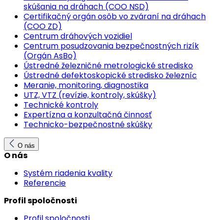
skúšania na dráhach (COO NSD)
Certifikačný orgán osôb vo zváraní na dráhach
(COO ZD)
Centrum dráhových vozidiel
Centrum posudzovania bezpečnostných rizík
(Orgán AsBo)
Ústredné železničné metrologické stredisko
Ústredné defektoskopické stredisko železníc
Meranie, monitoring, diagnostika
UTZ, VTZ (revízie, kontroly, skúšky)
Technické kontroly
Expertízna a konzultačná činnosť
Technicko-bezpečnostné skúšky
O nás
O nás
Systém riadenia kvality
Referencie
Profil spoločnosti
Profil spoločnosti