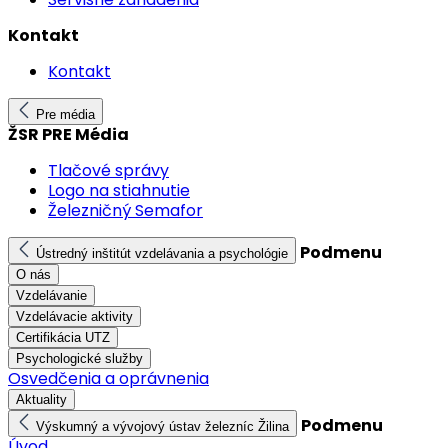
Kontakt
Kontakt
Pre média
ŽSR PRE Média
Tlačové správy
Logo na stiahnutie
Železničný Semafor
Podmenu
Ústredný inštitút vzdelávania a psychológie
O nás
Vzdelávanie
Vzdelávacie aktivity
Certifikácia UTZ
Psychologické služby
Osvedčenia a oprávnenia
Aktuality
Podmenu
Výskumný a vývojový ústav železníc Žilina
Úvod