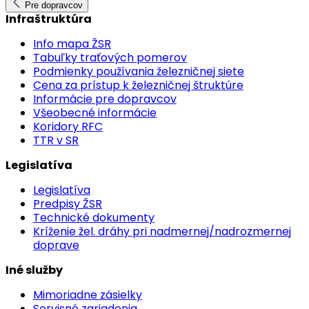
Pre dopravcov
Infraštruktúra
Info mapa ŽSR
Tabuľky traťových pomerov
Podmienky používania železničnej siete
Cena za prístup k železničnej štruktúre
Informácie pre dopravcov
Všeobecné informácie
Koridory RFC
TTR v SR
Legislatíva
Legislatíva
Predpisy ŽSR
Technické dokumenty
Kríženie žel. dráhy pri nadmernej/nadrozmernej
doprave
Iné služby
Mimoriadne zásielky
Servisné zariadenia