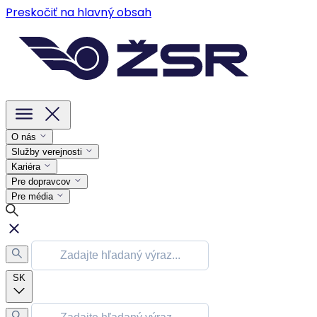
Preskočiť na hlavný obsah
O nás
Služby verejnosti
Kariéra
Pre dopravcov
Pre média
SK