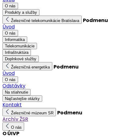
O nás
Produkty a služby
Podmenu
Železničné telekomunikácie Bratislava
Úvod
O nás
Informatika
Telekomunikácie
Infraštruktúra
Doplnkové služby
Podmenu
Železničná energetika
Úvod
O nás
Odstávky
Na stiahnutie
Najčastejšie otázky
Kontakt
Podmenu
Železničné múzeum SR
Archív ŽSR
O nás
O ÚIVP