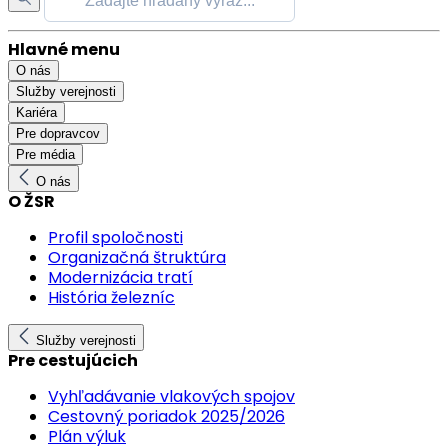
Hlavné menu
O nás
Služby verejnosti
Kariéra
Pre dopravcov
Pre média
O nás
O ŽSR
Profil spoločnosti
Organizačná štruktúra
Modernizácia tratí
História železníc
Služby verejnosti
Pre cestujúcich
Vyhľadávanie vlakových spojov
Cestovný poriadok 2025/2026
Plán výluk