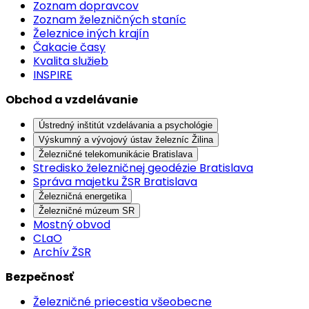
Zoznam dopravcov
Zoznam železničných staníc
Železnice iných krajín
Čakacie časy
Kvalita služieb
INSPIRE
Obchod a vzdelávanie
Ústredný inštitút vzdelávania a psychológie
Výskumný a vývojový ústav železníc Žilina
Železničné telekomunikácie Bratislava
Stredisko železničnej geodézie Bratislava
Správa majetku ŽSR Bratislava
Železničná energetika
Železničné múzeum SR
Mostný obvod
CLaO
Archív ŽSR
Bezpečnosť
Železničné priecestia všeobecne