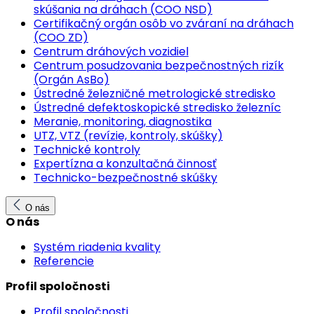
skúšania na dráhach (COO NSD)
Certifikačný orgán osôb vo zváraní na dráhach
(COO ZD)
Centrum dráhových vozidiel
Centrum posudzovania bezpečnostných rizík
(Orgán AsBo)
Ústredné železničné metrologické stredisko
Ústredné defektoskopické stredisko železníc
Meranie, monitoring, diagnostika
UTZ, VTZ (revízie, kontroly, skúšky)
Technické kontroly
Expertízna a konzultačná činnosť
Technicko-bezpečnostné skúšky
O nás
O nás
Systém riadenia kvality
Referencie
Profil spoločnosti
Profil spoločnosti