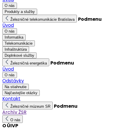
O nás
Produkty a služby
Podmenu
Železničné telekomunikácie Bratislava
Úvod
O nás
Informatika
Telekomunikácie
Infraštruktúra
Doplnkové služby
Podmenu
Železničná energetika
Úvod
O nás
Odstávky
Na stiahnutie
Najčastejšie otázky
Kontakt
Podmenu
Železničné múzeum SR
Archív ŽSR
O nás
O ÚIVP