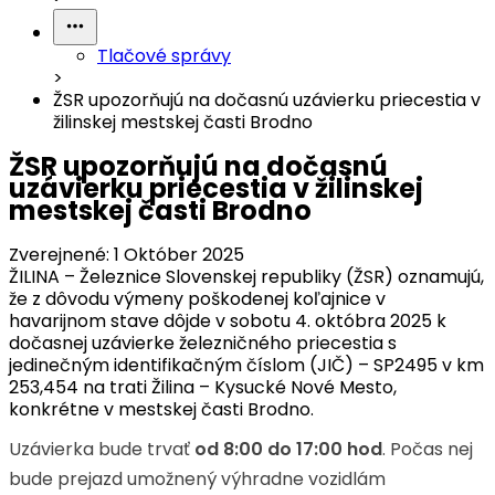
Tlačové správy
>
ŽSR upozorňujú na dočasnú uzávierku priecestia v
žilinskej mestskej časti Brodno
ŽSR upozorňujú na dočasnú
uzávierku priecestia v žilinskej
mestskej časti Brodno
Zverejnené:
1 Október 2025
ŽILINA – Železnice Slovenskej republiky (ŽSR) oznamujú,
že z dôvodu výmeny poškodenej koľajnice v
havarijnom stave dôjde v sobotu 4. októbra 2025 k
dočasnej uzávierke železničného priecestia s
jedinečným identifikačným číslom (JIČ) – SP2495 v km
253,454 na trati Žilina – Kysucké Nové Mesto,
konkrétne v mestskej časti Brodno.
Uzávierka bude trvať
od 8:00 do 17:00 hod
. Počas nej
bude prejazd umožnený výhradne vozidlám