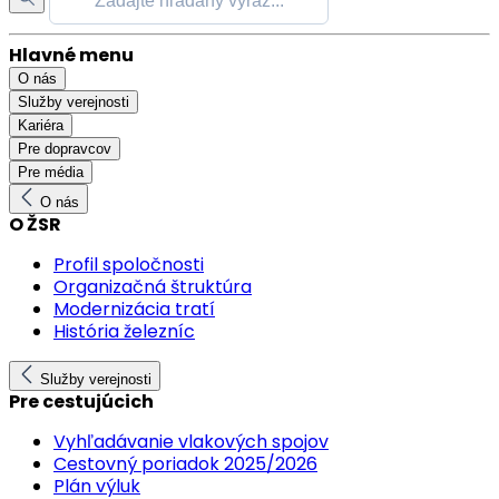
Hlavné menu
O nás
Služby verejnosti
Kariéra
Pre dopravcov
Pre média
O nás
O ŽSR
Profil spoločnosti
Organizačná štruktúra
Modernizácia tratí
História železníc
Služby verejnosti
Pre cestujúcich
Vyhľadávanie vlakových spojov
Cestovný poriadok 2025/2026
Plán výluk