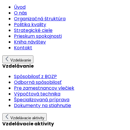
Úvod
O nás
Organizačná štruktúra
Politika kvality
Strategické ciele
Prieskum spokojnosti
Kniha návštev
Kontakt
Vzdelávanie
Vzdelávanie
Spôsobilosť z BOZP
Odborná spôsobilosť
Pre zamestnancov vlečiek
Výpočtová technika
Špecializovaná príprava
Dokumenty na stiahnutie
Vzdelávacie aktivity
Vzdelávacie aktivity