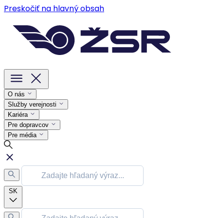
Preskočiť na hlavný obsah
O nás
Služby verejnosti
Kariéra
Pre dopravcov
Pre média
SK