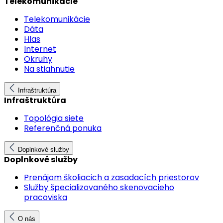
Telekomunikácie
Telekomunikácie
Dáta
Hlas
Internet
Okruhy
Na stiahnutie
Infraštruktúra
Infraštruktúra
Topológia siete
Referenčná ponuka
Doplnkové služby
Doplnkové služby
Prenájom školiacich a zasadacích priestorov
Služby špecializovaného skenovacieho
pracoviska
O nás