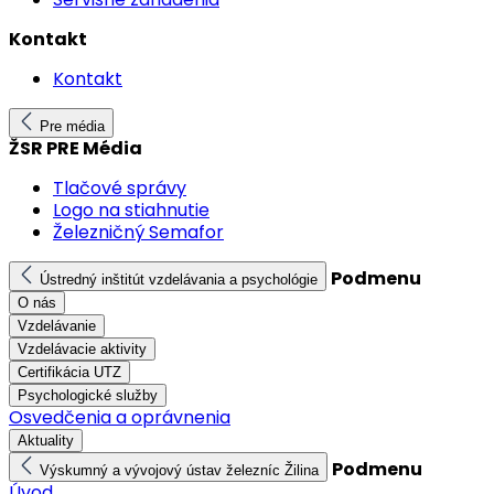
Kontakt
Kontakt
Pre média
ŽSR PRE Média
Tlačové správy
Logo na stiahnutie
Železničný Semafor
Podmenu
Ústredný inštitút vzdelávania a psychológie
O nás
Vzdelávanie
Vzdelávacie aktivity
Certifikácia UTZ
Psychologické služby
Osvedčenia a oprávnenia
Aktuality
Podmenu
Výskumný a vývojový ústav železníc Žilina
Úvod