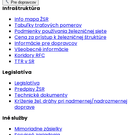
Pre dopravcov
Infraštruktúra
Info mapa ŽSR
Tabuľky traťových pomerov
Podmienky používania železničnej siete
Cena za prístup k železničnej štruktúre
Informácie pre dopravcov
Všeobecné informácie
Koridory RFC
TTR v SR
Legislatíva
Legislatíva
Predpisy ŽSR
Technické dokumenty
Kríženie žel. dráhy pri nadmernej/nadrozmernej
doprave
Iné služby
Mimoriadne zásielky
Servisné zariadenia