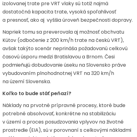
izolovanej trate pre VRT vlaky sú totiž najmä
dostatočná kapacita trate, vysoká spoľahlivosť
a presnosť, ako aj vyššia úroveň bezpečnosti dopravy.
Napriek tomu sa preverovala aj možnosť obchvatu
Kútov (odbočenie z 200 km/h trate na českú VRT),
avšak takýto scenár neprináša požadovanú celkovú
časovú úsporu medzi Bratislavou a Brnom. Česi
podmieňujú dobudovanie úseku na Slovensko práve
vybudovaním plnohodnotnej VRT na 320 km/h
na území Slovenska.
Koľko to bude stáť peňazí?
Náklady na prvotné prípravné procesy, ktoré bude
potrebné absolvovať, konkrétne na stabilizáciu
v území a proces posudzovania vplyvov na životné
prostredie (EIA), sú v porovnaní s celkovými nákladmi