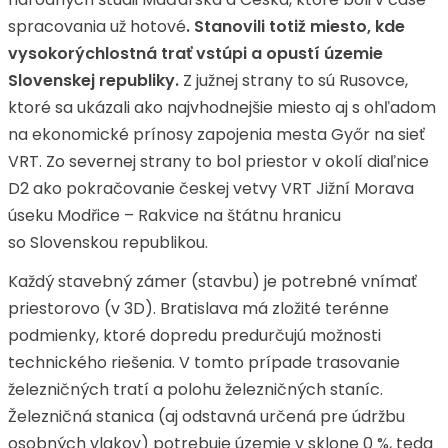
spracovania už hotové
. Stanovili totiž miesto, kde
vysokorýchlostná trať vstúpi a opustí územie
Slovenskej republiky.
Z južnej strany to sú Rusovce,
ktoré sa ukázali ako najvhodnejšie miesto aj s ohľadom
na ekonomické prínosy zapojenia mesta Győr na sieť
VRT. Zo severnej strany to bol priestor v okolí diaľnice
D2 ako pokračovanie českej vetvy VRT Jižní Morava
úseku Modřice – Rakvice na štátnu hranicu
so Slovenskou republikou.
Každý stavebný zámer (stavbu) je potrebné vnímať
priestorovo (v 3D). Bratislava má zložité terénne
podmienky, ktoré dopredu predurčujú možnosti
technického riešenia. V tomto prípade trasovanie
železničných tratí a polohu železničných staníc.
Železničná stanica (aj odstavná určená pre údržbu
osobných vlakov) potrebuje územie v sklone 0 %, teda