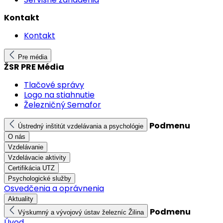
Kontakt
Kontakt
Pre média
ŽSR PRE Média
Tlačové správy
Logo na stiahnutie
Železničný Semafor
Podmenu
Ústredný inštitút vzdelávania a psychológie
O nás
Vzdelávanie
Vzdelávacie aktivity
Certifikácia UTZ
Psychologické služby
Osvedčenia a oprávnenia
Aktuality
Podmenu
Výskumný a vývojový ústav železníc Žilina
Úvod