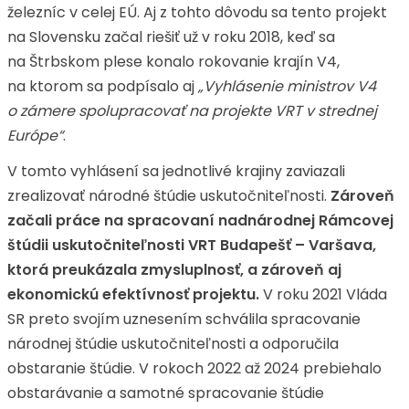
železníc v celej EÚ. Aj z tohto dôvodu sa tento projekt
na Slovensku začal riešiť už v roku 2018, keď sa
na Štrbskom plese konalo rokovanie krajín V4,
na ktorom sa podpísalo aj
„Vyhlásenie ministrov V4
o zámere spolupracovať na projekte VRT v strednej
Európe“
.
V tomto vyhlásení sa jednotlivé krajiny zaviazali
zrealizovať národné štúdie uskutočniteľnosti.
Zároveň
začali práce na spracovaní nadnárodnej Rámcovej
štúdii uskutočniteľnosti VRT Budapešť – Varšava,
ktorá preukázala zmysluplnosť, a zároveň aj
ekonomickú efektívnosť projektu.
V roku 2021 Vláda
SR preto svojím uznesením schválila spracovanie
národnej štúdie uskutočniteľnosti a odporučila
obstaranie štúdie. V rokoch 2022 až 2024 prebiehalo
obstarávanie a samotné spracovanie štúdie