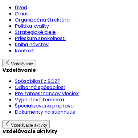
Úvod
O nás
Organizačná štruktúra
Politika kvality
Strategické ciele
Prieskum spokojnosti
Kniha návštev
Kontakt
Vzdelávanie
Vzdelávanie
Spôsobilosť z BOZP
Odborná spôsobilosť
Pre zamestnancov vlečiek
Výpočtová technika
Špecializovaná príprava
Dokumenty na stiahnutie
Vzdelávacie aktivity
Vzdelávacie aktivity