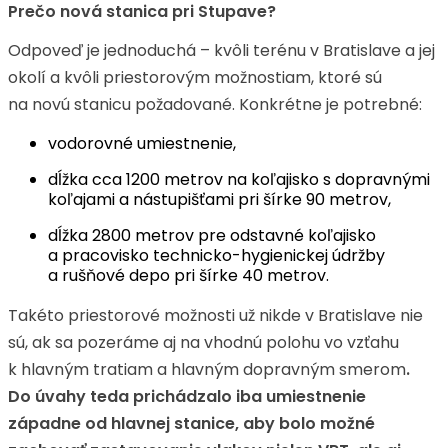
Prečo nová stanica pri Stupave?
Odpoveď je jednoduchá – kvôli terénu v Bratislave a jej
okolí a kvôli priestorovým možnostiam, ktoré sú
na novú stanicu požadované. Konkrétne je potrebné:
vodorovné umiestnenie,
dĺžka cca 1200 metrov na koľajisko s dopravnými
koľajami a nástupišťami pri šírke 90 metrov,
dĺžka 2800 metrov pre odstavné koľajisko
a pracovisko technicko-hygienickej údržby
a rušňové depo pri šírke 40 metrov.
Takéto priestorové možnosti už nikde v Bratislave nie
sú, ak sa pozeráme aj na vhodnú polohu vo vzťahu
k hlavným tratiam a hlavným dopravným smerom
.
Do úvahy teda prichádzalo iba umiestnenie
západne od hlavnej stanice, aby bolo možné