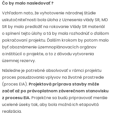
Čo by malo nasledovať ?
Vzhľadom nato, že vyhotovenie národnej štúdie
uskutočniteľnosti bola úloha z Uznesenia vlády SR, MD
SR by malo predložiť na rokovanie Vlády SR materiál
o splnení tejto úlohy a tá by mala rozhodnúť o ďalšom
pokračovaní projektu. Ďalším krokom by potom malo
byť oboznámenie územnoplánovacích orgánov
a inštitúcií o projekte, a to z dôvodu vytvorenia
územnej rezervy.
Následne je potrebné absolvovať v rámci projektu
proces posudzovania vplyvov na životné prostredie
(proces EIA).
Projektová príprava stavby môže
začať až po právoplatnom záverečnom stanovisku
z procesu EIA.
Projekčne sa budú pripravovať menšie
ucelené úseky tak, aby bola možná ich etapovitá
realizácia.