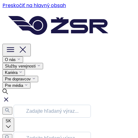
Preskočiť na hlavný obsah
O nás
Služby verejnosti
Kariéra
Pre dopravcov
Pre média
SK