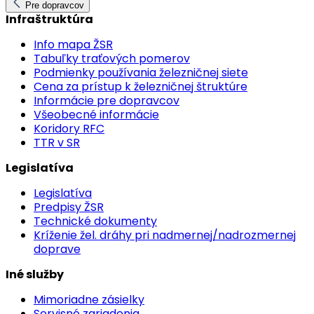
Pre dopravcov
Infraštruktúra
Info mapa ŽSR
Tabuľky traťových pomerov
Podmienky používania železničnej siete
Cena za prístup k železničnej štruktúre
Informácie pre dopravcov
Všeobecné informácie
Koridory RFC
TTR v SR
Legislatíva
Legislatíva
Predpisy ŽSR
Technické dokumenty
Kríženie žel. dráhy pri nadmernej/nadrozmernej
doprave
Iné služby
Mimoriadne zásielky
Servisné zariadenia