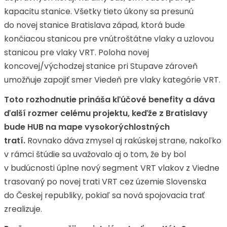
kapacitu stanice. Všetky tieto úkony sa presunú
do novej stanice Bratislava západ, ktorá bude
končiacou stanicou pre vnútroštátne vlaky a uzlovou
stanicou pre vlaky VRT. Poloha novej
koncovej/východzej stanice pri Stupave zároveň
umožňuje zapojiť smer Viedeň pre vlaky kategórie VRT.
Toto rozhodnutie prináša kľúčové benefity a dáva
ďalší rozmer celému projektu, keďže z Bratislavy
bude HUB na mape vysokorýchlostných
tratí.
Rovnako dáva zmysel aj rakúskej strane, nakoľko
v rámci štúdie sa uvažovalo aj o tom, že by bol
v budúcnosti úplne nový segment VRT vlakov z Viedne
trasovaný po novej trati VRT cez územie Slovenska
do Českej republiky, pokiaľ sa nová spojovacia trať
zrealizuje.