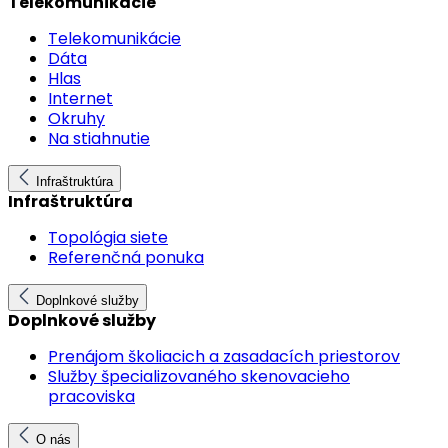
Telekomunikácie
Telekomunikácie
Dáta
Hlas
Internet
Okruhy
Na stiahnutie
Infraštruktúra
Infraštruktúra
Topológia siete
Referenčná ponuka
Doplnkové služby
Doplnkové služby
Prenájom školiacich a zasadacích priestorov
Služby špecializovaného skenovacieho
pracoviska
O nás