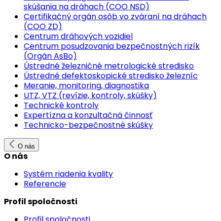
skúšania na dráhach (COO NSD)
Certifikačný orgán osôb vo zváraní na dráhach
(COO ZD)
Centrum dráhových vozidiel
Centrum posudzovania bezpečnostných rizík
(Orgán AsBo)
Ústredné železničné metrologické stredisko
Ústredné defektoskopické stredisko železníc
Meranie, monitoring, diagnostika
UTZ, VTZ (revízie, kontroly, skúšky)
Technické kontroly
Expertízna a konzultačná činnosť
Technicko-bezpečnostné skúšky
O nás
O nás
Systém riadenia kvality
Referencie
Profil spoločnosti
Profil spoločnosti