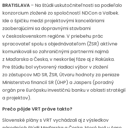
BRATISLAVA
– Na štúdii uskutočniteľnosti sa podieľalo
konzorcium zložené zo spoločností NDCon a Valbek.
Ide o špičku medzi projektovými kanceláriami
zaoberajúcimi sa dopravnými stavbami
v československom regióne. V priebehu prác
spracovateľ spolu s objednávateľom (ŽSR) aktívne
komunikovali so zahraničnými partnermi najmä
z Maďarska a Česka, v neskoršej fáze aj z Rakúska.
Pre štúdiu bol vytvorený riadiaci výbor v zložení
zo zástupcov MD SR, ŽSR, Útvaru hodnoty za peniaze
Ministerstva financií SR (ÚHP) a Jaspers (poradný
orgán pre Európsku investičnú banku v oblasti stratégií
a projektov).
Prečo pôjde VRT práve takto?
Slovenské plány s VRT vychádzali aj z výsledkov
národných štúdii Maďarska a Česka, ktoré boli v čase