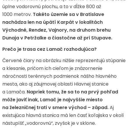
úplne vodorovnú plochu, a to v dĺžke 800 až
1000 metrov.
Takéto územie sa v Bratislave
nachádza len na úpätí Karpát v lokalitách
Východné, Rendez, Vajnory, na druhom brehu
Dunaja v Petržalke a čiastočne až pri Stupave.
Prečo je trasa cez Lamač rozhodujúca?
Červené čiary na obrázku nižšie reprezentujú stúpanie
a klesanie, pričom ich cieľom je znázornenie
náročnosti terénnych podmienok nášho hlavného
mesta, ako aj záujmovej oblasti Hlavnej stanice
a Lamača.
Napriek tomu, že sa to na prvý pohľad
môže javiť inak, Lamač je najvyššie miesto
na železničnej trati v smere východ – západ.
Aj
existujúca hlavná stanica má len časť koľajiska v okolí
nástupíšť „vodorovnú“, zvyšok je v sklone.