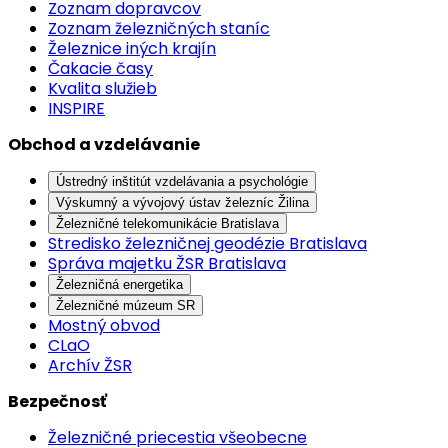
Zoznam dopravcov
Zoznam železničných staníc
Železnice iných krajín
Čakacie časy
Kvalita služieb
INSPIRE
Obchod a vzdelávanie
Ústredný inštitút vzdelávania a psychológie
Výskumný a vývojový ústav železníc Žilina
Železničné telekomunikácie Bratislava
Stredisko železničnej geodézie Bratislava
Správa majetku ŽSR Bratislava
Železničná energetika
Železničné múzeum SR
Mostný obvod
CLaO
Archív ŽSR
Bezpečnosť
Železničné priecestia všeobecne