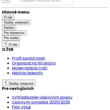
Hlavné menu
O nás
Služby verejnosti
Kariéra
Pre dopravcov
Pre média
O nás
O ŽSR
Profil spoločnosti
Organizačná štruktúra
Modernizácia tratí
História železníc
Služby verejnosti
Pre cestujúcich
Vyhľadávanie vlakových spojov
Cestovný poriadok 2025/2026
Plán výluk