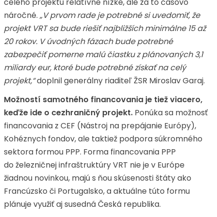
celého projektu relatívne nízke, ale za to časovo
náročné.
„V prvom rade je potrebné si uvedomiť, že
projekt VRT sa bude riešiť najbližších minimálne 15 až
20 rokov. V úvodných fázach bude potrebné
zabezpečiť pomerne malú čiastku z plánovaných 3,1
miliardy eur, ktoré bude potrebné získať na celý
projekt,“
doplnil generálny riaditeľ ŽSR Miroslav Garaj.
Možností samotného financovania je tiež viacero,
keďže ide o cezhraničný projekt.
Ponúka sa možnosť
financovania z CEF (Nástroj na prepájanie Európy),
Kohéznych fondov, ale taktiež podpora súkromného
sektora formou PPP. Forma financovania PPP
do železničnej infraštruktúry VRT nie je v Európe
žiadnou novinkou, majú s ňou skúsenosti štáty ako
Francúzsko či Portugalsko, a aktuálne túto formu
plánuje využiť aj susedná Česká republika.