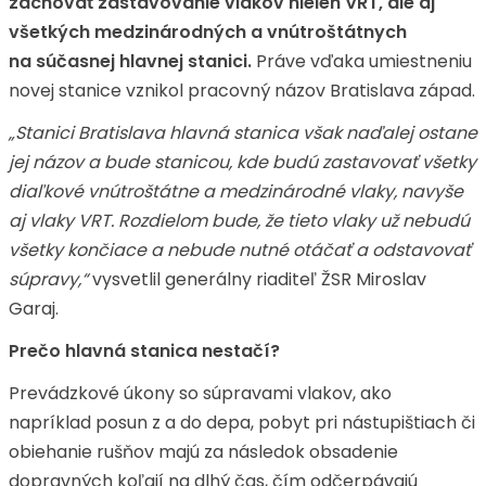
zachovať zastavovanie vlakov nielen VRT, ale aj
všetkých medzinárodných a vnútroštátnych
na súčasnej hlavnej stanici.
Práve vďaka umiestneniu
novej stanice vznikol pracovný názov Bratislava západ.
„Stanici Bratislava hlavná stanica však naďalej ostane
jej názov a bude stanicou, kde budú zastavovať všetky
diaľkové vnútroštátne a medzinárodné vlaky, navyše
aj vlaky VRT. Rozdielom bude, že tieto vlaky už nebudú
všetky končiace a nebude nutné otáčať a odstavovať
súpravy,“
vysvetlil generálny riaditeľ ŽSR Miroslav
Garaj.
Prečo hlavná stanica nestačí?
Prevádzkové úkony so súpravami vlakov, ako
napríklad posun z a do depa, pobyt pri nástupištiach či
obiehanie rušňov majú za následok obsadenie
dopravných koľají na dlhý čas, čím odčerpávajú