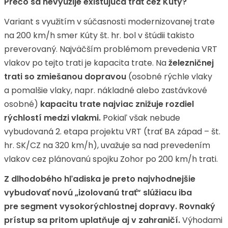
Prečo sa nevyužije existujúca trať cez Kúty?
Variant s využitím v súčasnosti modernizovanej trate
na 200 km/h smer Kúty št. hr. bol v štúdii takisto
preverovaný. Najväčším problémom prevedenia VRT
vlakov po tejto trati je kapacita trate. Na
železničnej
trati so zmiešanou dopravou
(osobné rýchle vlaky
a pomalšie vlaky, napr. nákladné alebo zastávkové
osobné)
kapacitu trate najviac znižuje rozdiel
rýchlostí medzi vlakmi.
Pokiaľ však nebude
vybudovaná 2. etapa projektu VRT (trať BA západ – št.
hr. SK/CZ na 320 km/h), uvažuje sa nad prevedením
vlakov cez plánovanú spojku Zohor po 200 km/h trati.
Z dlhodobého hľadiska je preto
najvhodnejšie
vybudovať novú „izolovanú trať“ slúžiacu iba
pre segment vysokorýchlostnej dopravy. Rovnaký
prístup sa pritom uplatňuje aj v zahraničí.
Výhodami