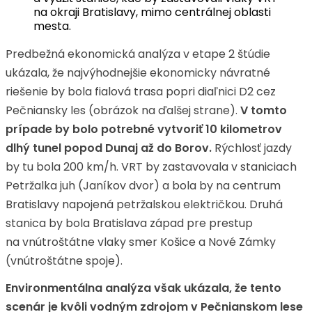
na okraji Bratislavy, mimo centrálnej oblasti
mesta.
Predbežná ekonomická analýza v etape 2 štúdie
ukázala, že najvýhodnejšie ekonomicky návratné
riešenie by bola fialová trasa popri diaľnici D2 cez
Pečniansky les (obrázok na ďalšej strane).
V tomto
prípade by bolo potrebné vytvoriť 10 kilometrov
dlhý tunel popod Dunaj až do Borov.
Rýchlosť jazdy
by tu bola 200 km/h. VRT by zastavovala v staniciach
Petržalka juh (Janíkov dvor) a bola by na centrum
Bratislavy napojená petržalskou električkou. Druhá
stanica by bola Bratislava západ pre prestup
na vnútroštátne vlaky smer Košice a Nové Zámky
(vnútroštátne spoje).
Environmentálna analýza však ukázala, že tento
scenár je kvôli vodným zdrojom v Pečnianskom lese