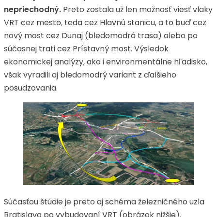
nepriechodný.
Preto zostala už len možnosť viesť vlaky
VRT cez mesto, teda cez Hlavnú stanicu, a to buď cez
nový most cez Dunaj (bledomodrá trasa) alebo po
súčasnej trati cez Prístavný most. Výsledok
ekonomickej analýzy, ako i environmentálne hľadisko,
však vyradili aj bledomodrý variant z ďalšieho
posudzovania.
Súčasťou štúdie je preto aj schéma železničného uzla
Bratislava po vybudovaní VRT (obrázok nižšie).