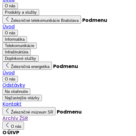
O nás
Produkty a služby
Podmenu
Železničné telekomunikácie Bratislava
Úvod
O nás
Informatika
Telekomunikácie
Infraštruktúra
Doplnkové služby
Podmenu
Železničná energetika
Úvod
O nás
Odstávky
Na stiahnutie
Najčastejšie otázky
Kontakt
Podmenu
Železničné múzeum SR
Archív ŽSR
O nás
O ÚIVP