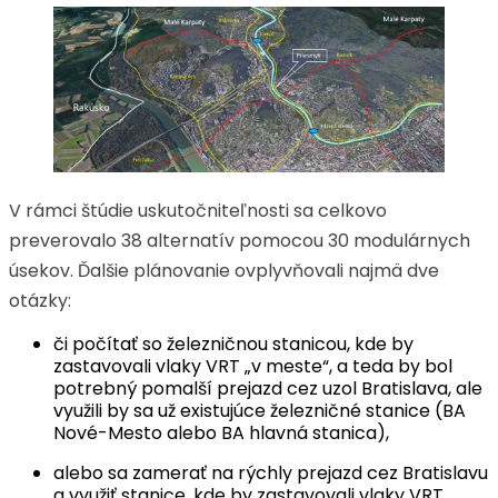
V rámci štúdie uskutočniteľnosti sa celkovo
preverovalo 38 alternatív pomocou 30 modulárnych
úsekov. Ďalšie plánovanie ovplyvňovali najmä dve
otázky:
či počítať so železničnou stanicou, kde by
zastavovali vlaky VRT „v meste“, a teda by bol
potrebný pomalší prejazd cez uzol Bratislava, ale
využili by sa už existujúce železničné stanice (BA
Nové-Mesto alebo BA hlavná stanica),
alebo sa zamerať na rýchly prejazd cez Bratislavu
a využiť stanice, kde by zastavovali vlaky VRT