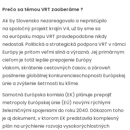
Prečo sa témou VRT zaoberáme ?
Ak by Slovensko nezareagovalo a nepristúpilo
na spoločný projekt krajín V4, už by sme sa
na európsku mapu VRT pravdepodobne nikdy
nedostali. Politická a strategická podpora VRT v rámci
Európy je pritom veľmi silná a výrazná. Jej primárnym
cieľom je totiž lepšie prepojenie Európy
vlakom, skrátenie cestovných časov, a zároveň
posilnenie globálnej konkurencieschopnosti Európskej
únie a zvýšenie šetrnosti ku klíme.
Samotná Európska komisia (EK) plánuje prepojiť
metropoly Európskej únie (EÚ) novými rýchlymi
železničnými spojeniami do roku 2040. Dôkazom toho
je aj dokument, v ktorom EK predstavila komplexný
plán na urýchlenie rozvoja vysokorýchlostných