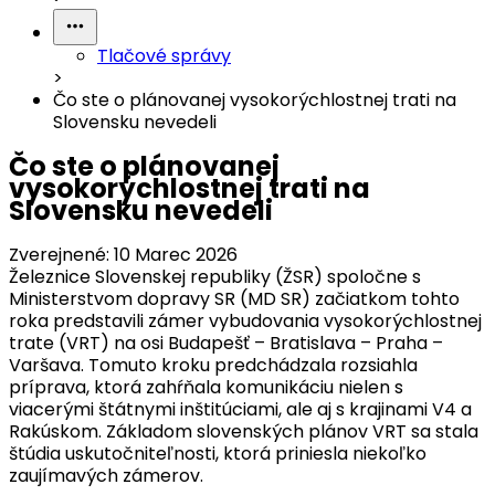
Tlačové správy
>
Čo ste o plánovanej vysokorýchlostnej trati na
Slovensku nevedeli
Čo ste o plánovanej
vysokorýchlostnej trati na
Slovensku nevedeli
Zverejnené:
10 Marec 2026
Železnice Slovenskej republiky (ŽSR) spoločne s
Ministerstvom dopravy SR (MD SR) začiatkom tohto
roka predstavili zámer vybudovania vysokorýchlostnej
trate (VRT) na osi Budapešť – Bratislava – Praha –
Varšava. Tomuto kroku predchádzala rozsiahla
príprava, ktorá zahŕňala komunikáciu nielen s
viacerými štátnymi inštitúciami, ale aj s krajinami V4 a
Rakúskom. Základom slovenských plánov VRT sa stala
štúdia uskutočniteľnosti, ktorá priniesla niekoľko
zaujímavých zámerov.