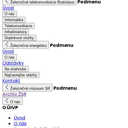
Podmenu
Železničné telekomunikácie Bratislava
Úvod
O nás
Informatika
Telekomunikácie
Infraštruktúra
Doplnkové služby
Podmenu
Železničná energetika
Úvod
O nás
Odstávky
Na stiahnutie
Najčastejšie otázky
Kontakt
Podmenu
Železničné múzeum SR
Archív ŽSR
O nás
O ÚIVP
Úvod
O nás