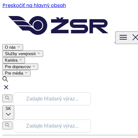
Preskočiť na hlavný obsah
O nás
Služby verejnosti
Kariéra
Pre dopravcov
Pre média
SK