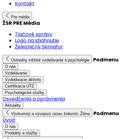
Kontakt
Pre média
ŽSR PRE Média
Tlačové správy
Logo na stiahnutie
Železničný Semafor
Podmenu
Ústredný inštitút vzdelávania a psychológie
O nás
Vzdelávanie
Vzdelávacie aktivity
Certifikácia UTZ
Psychologické služby
Osvedčenia a oprávnenia
Aktuality
Podmenu
Výskumný a vývojový ústav železníc Žilina
Úvod
O nás
Produkty a služby