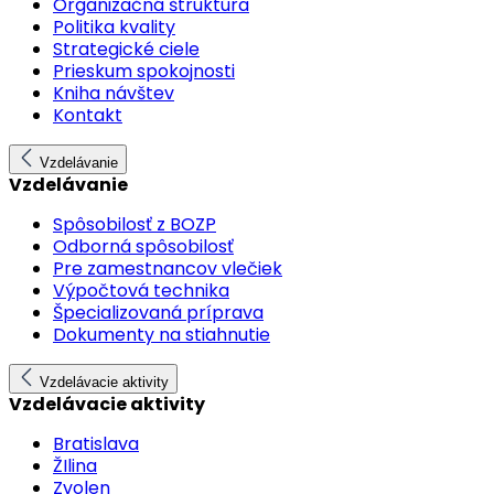
Organizačná štruktúra
Politika kvality
Strategické ciele
Prieskum spokojnosti
Kniha návštev
Kontakt
Vzdelávanie
Vzdelávanie
Spôsobilosť z BOZP
Odborná spôsobilosť
Pre zamestnancov vlečiek
Výpočtová technika
Špecializovaná príprava
Dokumenty na stiahnutie
Vzdelávacie aktivity
Vzdelávacie aktivity
Bratislava
ŽIlina
Zvolen