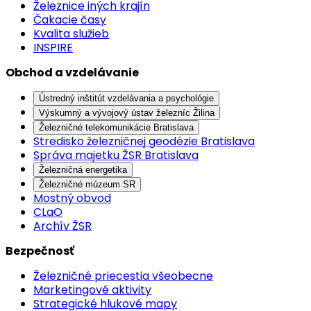
Železnice iných krajín
Čakacie časy
Kvalita služieb
INSPIRE
Obchod a vzdelávanie
Ústredný inštitút vzdelávania a psychológie
Výskumný a vývojový ústav železníc Žilina
Železničné telekomunikácie Bratislava
Stredisko železničnej geodézie Bratislava
Správa majetku ŽSR Bratislava
Železničná energetika
Železničné múzeum SR
Mostný obvod
CLaO
Archív ŽSR
Bezpečnosť
Železničné priecestia všeobecne
Marketingové aktivity
Strategické hlukové mapy