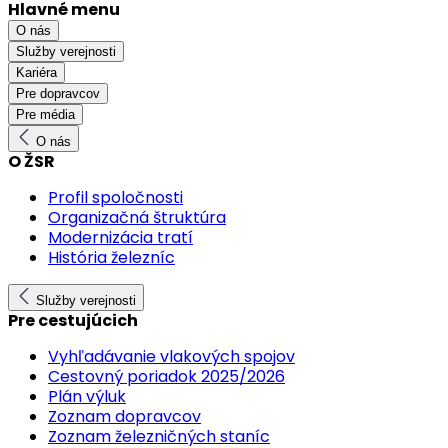
Hlavné menu
O nás
Služby verejnosti
Kariéra
Pre dopravcov
Pre média
O nás
O ŽSR
Profil spoločnosti
Organizačná štruktúra
Modernizácia tratí
História železníc
Služby verejnosti
Pre cestujúcich
Vyhľadávanie vlakových spojov
Cestovný poriadok 2025/2026
Plán výluk
Zoznam dopravcov
Zoznam železničných staníc