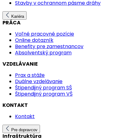
Stavby v ochrannom pásme dráhy
Kariéra
PRÁCA
Voľné pracovné pozície
Online dotazník
Benefity pre zamestnancov
Absolventský program
VZDELÁVANIE
Prax a stáže
Duálne vzdelávanie
Štipendijný program SŠ
Štipendijný program VŠ
KONTAKT
Kontakt
Pre dopravcov
Infraštruktúra