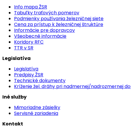
Info mapa ŽSR
Tabuľky traťových pomerov
Podmienky používania železničnej siete
Cena za prístup k železničnej štruktúre
Informácie pre dopravcov
Všeobecné informácie
Koridory RFC
TTR v SR
Legislatíva
Legislatíva
Predpisy ŽSR
Technické dokumenty
Kríženie žel. dráhy pri nadmernej/nadrozmernej d
Iné služby
Mimoriadne zásielky
Servisné zariadenia
Kontakt