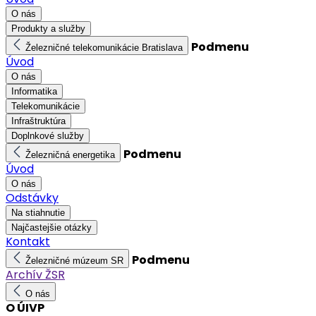
O nás
Produkty a služby
Podmenu
Železničné telekomunikácie Bratislava
Úvod
O nás
Informatika
Telekomunikácie
Infraštruktúra
Doplnkové služby
Podmenu
Železničná energetika
Úvod
O nás
Odstávky
Na stiahnutie
Najčastejšie otázky
Kontakt
Podmenu
Železničné múzeum SR
Archív ŽSR
O nás
O ÚIVP