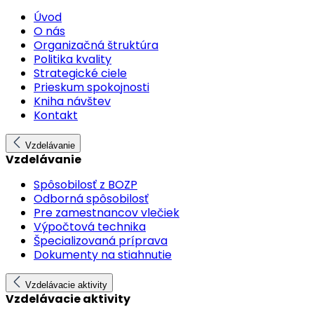
Úvod
O nás
Organizačná štruktúra
Politika kvality
Strategické ciele
Prieskum spokojnosti
Kniha návštev
Kontakt
Vzdelávanie
Vzdelávanie
Spôsobilosť z BOZP
Odborná spôsobilosť
Pre zamestnancov vlečiek
Výpočtová technika
Špecializovaná príprava
Dokumenty na stiahnutie
Vzdelávacie aktivity
Vzdelávacie aktivity