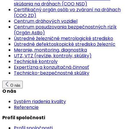
skúšania na dráhach (COO NSD)
Certifikačný orgán osôb vo zváraní na dráhach
(COO ZD)
Centrum dráhových vozidiel
Centrum posudzovania bezpečnostných rizík
(Orgán AsBo)
Ústredné železničné metrologické stredisko
Ústredné defektoskopické stredisko železníc
Meranie, monitoring, diagnostika
UTZ, VTZ (revízie, kontroly, skúšky)
Technické kontroly
Expertízna a konzultačná činnosť
Technicko-bezpečnostné skúšky
O nás
O nás
Systém riadenia kvality
Referencie
Profil spoločnosti
Profil spoločnosti