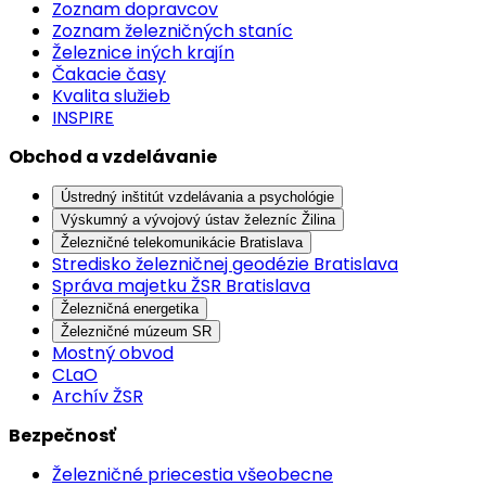
Zoznam dopravcov
Zoznam železničných staníc
Železnice iných krajín
Čakacie časy
Kvalita služieb
INSPIRE
Obchod a vzdelávanie
Ústredný inštitút vzdelávania a psychológie
Výskumný a vývojový ústav železníc Žilina
Železničné telekomunikácie Bratislava
Stredisko železničnej geodézie Bratislava
Správa majetku ŽSR Bratislava
Železničná energetika
Železničné múzeum SR
Mostný obvod
CLaO
Archív ŽSR
Bezpečnosť
Železničné priecestia všeobecne