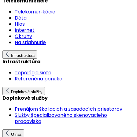
Telekomunikácie
Telekomunikácie
Dáta
Hlas
Internet
Okruhy
Na stiahnutie
Infraštruktúra
Infraštruktúra
Topológia siete
Referenčná ponuka
Doplnkové služby
Doplnkové služby
Prenájom školiacich a zasadacích priestorov
Služby špecializovaného skenovacieho
pracoviska
O nás