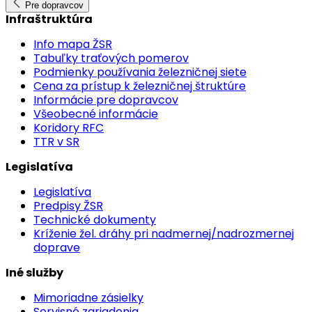
Pre dopravcov
Infraštruktúra
Info mapa ŽSR
Tabuľky traťových pomerov
Podmienky používania železničnej siete
Cena za prístup k železničnej štruktúre
Informácie pre dopravcov
Všeobecné informácie
Koridory RFC
TTR v SR
Legislatíva
Legislatíva
Predpisy ŽSR
Technické dokumenty
Kríženie žel. dráhy pri nadmernej/nadrozmernej
doprave
Iné služby
Mimoriadne zásielky
Servisné zariadenia