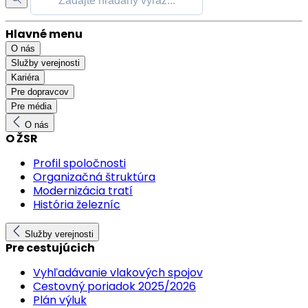
Hlavné menu
O nás
Služby verejnosti
Kariéra
Pre dopravcov
Pre média
O nás
O ŽSR
Profil spoločnosti
Organizačná štruktúra
Modernizácia tratí
História železníc
Služby verejnosti
Pre cestujúcich
Vyhľadávanie vlakových spojov
Cestovný poriadok 2025/2026
Plán výluk