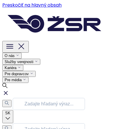
Preskočiť na hlavný obsah
O nás
Služby verejnosti
Kariéra
Pre dopravcov
Pre média
SK