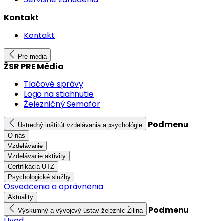
Kontakt
Kontakt
Pre média
ŽSR PRE Média
Tlačové správy
Logo na stiahnutie
Železničný Semafor
Podmenu
Ústredný inštitút vzdelávania a psychológie
O nás
Vzdelávanie
Vzdelávacie aktivity
Certifikácia UTZ
Psychologické služby
Osvedčenia a oprávnenia
Aktuality
Podmenu
Výskumný a vývojový ústav železníc Žilina
Úvod