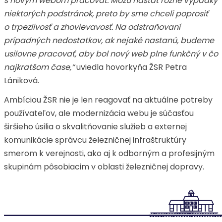
s novým webom pracovať. Môžu nastať rôzne výpadky
niektorých podstránok, preto by sme chceli poprosiť
o trpezlivosť a zhovievavosť. Na odstraňovaní
prípadných nedostatkov, ak nejaké nastanú, budeme
usilovne pracovať, aby bol nový web plne funkčný v čo
najkratšom čase,“
uviedla hovorkyňa ŽSR Petra
Lániková.
Ambíciou ŽSR nie je len reagovať na aktuálne potreby
používateľov, ale modernizácia webu je súčasťou
širšieho úsilia o skvalitňovanie služieb a externej
komunikácie správcu železničnej infraštruktúry
smerom k verejnosti, ako aj k odborným a profesijným
skupinám pôsobiacim v oblasti železničnej dopravy.