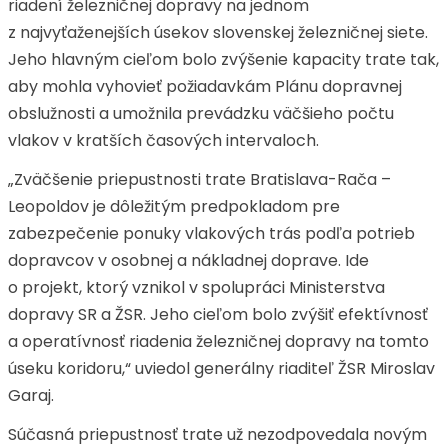
riadení železničnej dopravy na jednom
z najvyťaženejších úsekov slovenskej železničnej siete.
Jeho hlavným cieľom bolo zvýšenie kapacity trate tak,
aby mohla vyhovieť požiadavkám Plánu dopravnej
obslužnosti a umožnila prevádzku väčšieho počtu
vlakov v kratších časových intervaloch.
„Zväčšenie priepustnosti trate Bratislava-Rača –
Leopoldov je dôležitým predpokladom pre
zabezpečenie ponuky vlakových trás podľa potrieb
dopravcov v osobnej a nákladnej doprave. Ide
o projekt, ktorý vznikol v spolupráci Ministerstva
dopravy SR a ŽSR. Jeho cieľom bolo zvýšiť efektívnosť
a operatívnosť riadenia železničnej dopravy na tomto
úseku koridoru,“ uviedol generálny riaditeľ ŽSR Miroslav
Garaj.
Súčasná priepustnosť trate už nezodpovedala novým