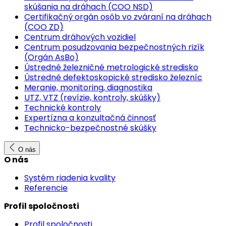
skúšania na dráhach (COO NSD)
Certifikačný orgán osôb vo zváraní na dráhach
(COO ZD)
Centrum dráhových vozidiel
Centrum posudzovania bezpečnostných rizík
(Orgán AsBo)
Ústredné železničné metrologické stredisko
Ústredné defektoskopické stredisko železníc
Meranie, monitoring, diagnostika
UTZ, VTZ (revízie, kontroly, skúšky)
Technické kontroly
Expertízna a konzultačná činnosť
Technicko-bezpečnostné skúšky
O nás
O nás
Systém riadenia kvality
Referencie
Profil spoločnosti
Profil spoločnosti