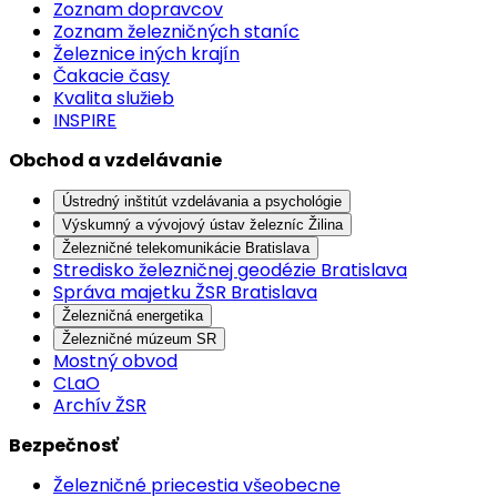
Zoznam dopravcov
Zoznam železničných staníc
Železnice iných krajín
Čakacie časy
Kvalita služieb
INSPIRE
Obchod a vzdelávanie
Ústredný inštitút vzdelávania a psychológie
Výskumný a vývojový ústav železníc Žilina
Železničné telekomunikácie Bratislava
Stredisko železničnej geodézie Bratislava
Správa majetku ŽSR Bratislava
Železničná energetika
Železničné múzeum SR
Mostný obvod
CLaO
Archív ŽSR
Bezpečnosť
Železničné priecestia všeobecne