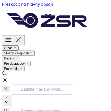
Preskočiť na hlavný obsah
O nás
Služby verejnosti
Kariéra
Pre dopravcov
Pre média
SK