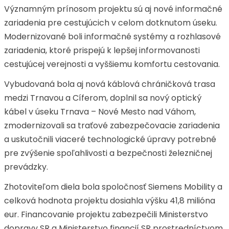
Významným prínosom projektu sú aj nové informačné
zariadenia pre cestujúcich v celom dotknutom úseku.
Modernizované boli informačné systémy a rozhlasové
zariadenia, ktoré prispejú k lepšej informovanosti
cestujúcej verejnosti a vyššiemu komfortu cestovania.
Vybudovaná bola aj nová káblová chráničková trasa
medzi Trnavou a Cíferom, doplnil sa nový optický
kábel v úseku Trnava – Nové Mesto nad Váhom,
zmodernizovali sa traťové zabezpečovacie zariadenia
a uskutočnili viaceré technologické úpravy potrebné
pre zvýšenie spoľahlivosti a bezpečnosti železničnej
prevádzky.
Zhotoviteľom diela bola spoločnosť Siemens Mobility a
celková hodnota projektu dosiahla výšku 41,8 milióna
eur. Financovanie projektu zabezpečili Ministerstvo
dopravy SR a Ministerstvo financií SR prostredníctvom