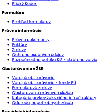
Etický Kódex
Formuláre
Prehľad formulárov
Právne informácie
Právne dokumenty
Faktúry
Zmluvy
Ochrana osobných údajov
Bezpečnostná politika KIS - skrátená verzia
Obstarávanie v ŽSR
Verejné obstarávanie
Verejné obstarávanie - fondy EÚ
Formulárové zmluvy
Obstarávanie právnych služieb
Kategórie prvkov železničnej infraštruktúry
Odpredaj nepotrebných zásob
Pravidelné informácie