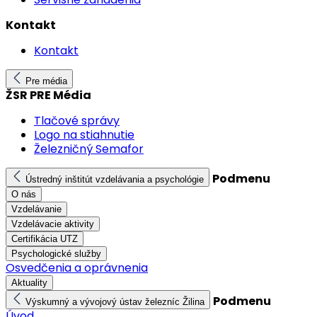
Kontakt
Kontakt
Pre média
ŽSR PRE Média
Tlačové správy
Logo na stiahnutie
Železničný Semafor
Podmenu
Ústredný inštitút vzdelávania a psychológie
O nás
Vzdelávanie
Vzdelávacie aktivity
Certifikácia UTZ
Psychologické služby
Osvedčenia a oprávnenia
Aktuality
Podmenu
Výskumný a vývojový ústav železníc Žilina
Úvod