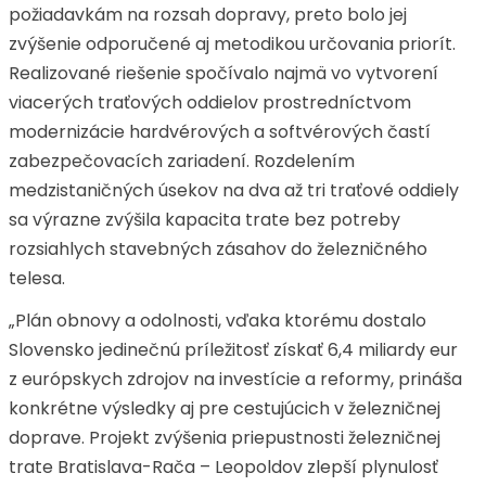
požiadavkám na rozsah dopravy, preto bolo jej
zvýšenie odporučené aj metodikou určovania priorít.
Realizované riešenie spočívalo najmä vo vytvorení
viacerých traťových oddielov prostredníctvom
modernizácie hardvérových a softvérových častí
zabezpečovacích zariadení. Rozdelením
medzistaničných úsekov na dva až tri traťové oddiely
sa výrazne zvýšila kapacita trate bez potreby
rozsiahlych stavebných zásahov do železničného
telesa.
„Plán obnovy a odolnosti, vďaka ktorému dostalo
Slovensko jedinečnú príležitosť získať 6,4 miliardy eur
z európskych zdrojov na investície a reformy, prináša
konkrétne výsledky aj pre cestujúcich v železničnej
doprave. Projekt zvýšenia priepustnosti železničnej
trate Bratislava-Rača – Leopoldov zlepší plynulosť