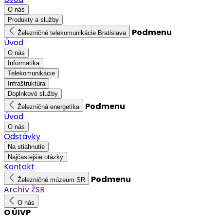
O nás
Produkty a služby
Podmenu
Železničné telekomunikácie Bratislava
Úvod
O nás
Informatika
Telekomunikácie
Infraštruktúra
Doplnkové služby
Podmenu
Železničná energetika
Úvod
O nás
Odstávky
Na stiahnutie
Najčastejšie otázky
Kontakt
Podmenu
Železničné múzeum SR
Archív ŽSR
O nás
O ÚIVP