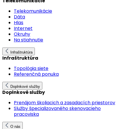
Telekomunikácie
Telekomunikácie
Dáta
Hlas
Internet
Okruhy
Na stiahnutie
Infraštruktúra
Infraštruktúra
Topológia siete
Referenčná ponuka
Doplnkové služby
Doplnkové služby
Prenájom školiacich a zasadacích priestorov
Služby špecializovaného skenovacieho
pracoviska
O nás