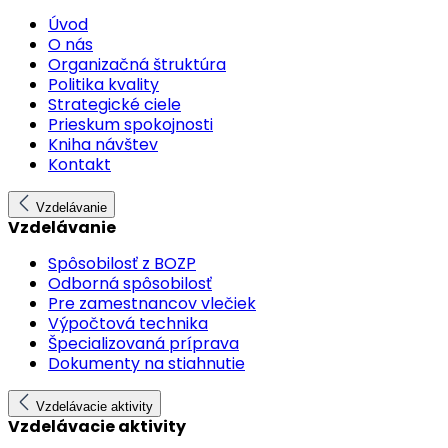
Úvod
O nás
Organizačná štruktúra
Politika kvality
Strategické ciele
Prieskum spokojnosti
Kniha návštev
Kontakt
Vzdelávanie
Vzdelávanie
Spôsobilosť z BOZP
Odborná spôsobilosť
Pre zamestnancov vlečiek
Výpočtová technika
Špecializovaná príprava
Dokumenty na stiahnutie
Vzdelávacie aktivity
Vzdelávacie aktivity