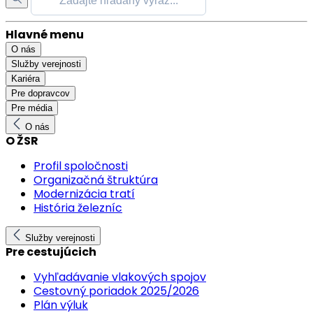
Hlavné menu
O nás
Služby verejnosti
Kariéra
Pre dopravcov
Pre média
O nás
O ŽSR
Profil spoločnosti
Organizačná štruktúra
Modernizácia tratí
História železníc
Služby verejnosti
Pre cestujúcich
Vyhľadávanie vlakových spojov
Cestovný poriadok 2025/2026
Plán výluk