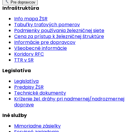
Pre dopravcov
Infraštruktúra
Info mapa ŽSR
Tabuľky traťových pomerov
Podmienky používania železničnej siete
Cena za prístup k železničnej štruktúre
Informácie pre dopravcov
Všeobecné informácie
Koridory RFC
TTR v SR
Legislatíva
Legislatíva
Predpisy ŽSR
Technické dokumenty
Kríženie žel. dráhy pri nadmernej/nadrozmernej
doprave
Iné služby
Mimoriadne zásielky
Servisné zariadenia