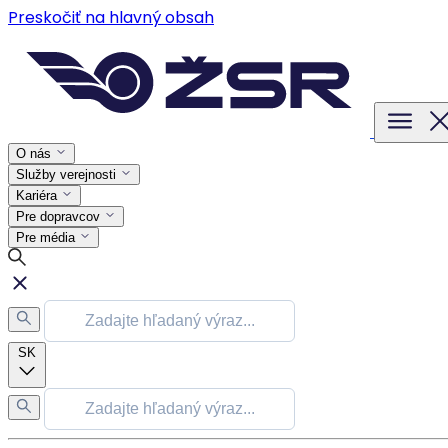
Preskočiť na hlavný obsah
O nás
Služby verejnosti
Kariéra
Pre dopravcov
Pre média
SK