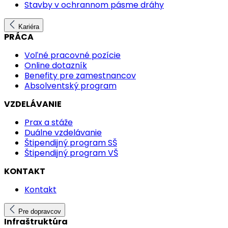
Stavby v ochrannom pásme dráhy
Kariéra
PRÁCA
Voľné pracovné pozície
Online dotazník
Benefity pre zamestnancov
Absolventský program
VZDELÁVANIE
Prax a stáže
Duálne vzdelávanie
Štipendijný program SŠ
Štipendijný program VŠ
KONTAKT
Kontakt
Pre dopravcov
Infraštruktúra