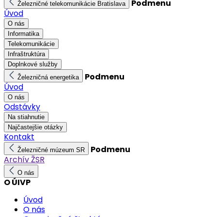
Podmenu
Železničné telekomunikácie Bratislava
Úvod
O nás
Informatika
Telekomunikácie
Infraštruktúra
Doplnkové služby
Podmenu
Železničná energetika
Úvod
O nás
Odstávky
Na stiahnutie
Najčastejšie otázky
Kontakt
Podmenu
Železničné múzeum SR
Archív ŽSR
O nás
O ÚIVP
Úvod
O nás