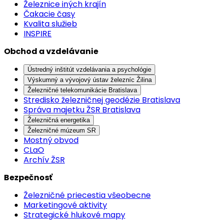
Železnice iných krajín
Čakacie časy
Kvalita služieb
INSPIRE
Obchod a vzdelávanie
Ústredný inštitút vzdelávania a psychológie
Výskumný a vývojový ústav železníc Žilina
Železničné telekomunikácie Bratislava
Stredisko železničnej geodézie Bratislava
Správa majetku ŽSR Bratislava
Železničná energetika
Železničné múzeum SR
Mostný obvod
CLaO
Archív ŽSR
Bezpečnosť
Železničné priecestia všeobecne
Marketingové aktivity
Strategické hlukové mapy