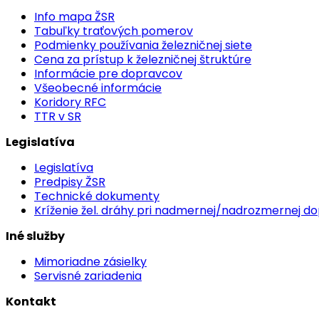
Info mapa ŽSR
Tabuľky traťových pomerov
Podmienky používania železničnej siete
Cena za prístup k železničnej štruktúre
Informácie pre dopravcov
Všeobecné informácie
Koridory RFC
TTR v SR
Legislatíva
Legislatíva
Predpisy ŽSR
Technické dokumenty
Kríženie žel. dráhy pri nadmernej/nadrozmernej d
Iné služby
Mimoriadne zásielky
Servisné zariadenia
Kontakt