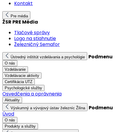
Kontakt
Pre média
ŽSR PRE Média
Tlačové správy
Logo na stiahnutie
Železničný Semafor
Podmenu
Ústredný inštitút vzdelávania a psychológie
O nás
Vzdelávanie
Vzdelávacie aktivity
Certifikácia UTZ
Psychologické služby
Osvedčenia a oprávnenia
Aktuality
Podmenu
Výskumný a vývojový ústav železníc Žilina
Úvod
O nás
Produkty a služby