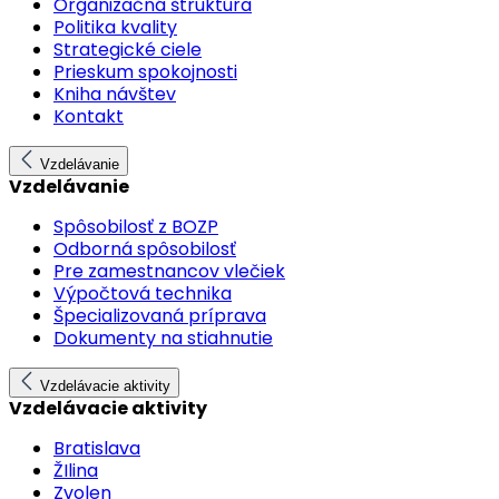
Organizačná štruktúra
Politika kvality
Strategické ciele
Prieskum spokojnosti
Kniha návštev
Kontakt
Vzdelávanie
Vzdelávanie
Spôsobilosť z BOZP
Odborná spôsobilosť
Pre zamestnancov vlečiek
Výpočtová technika
Špecializovaná príprava
Dokumenty na stiahnutie
Vzdelávacie aktivity
Vzdelávacie aktivity
Bratislava
ŽIlina
Zvolen