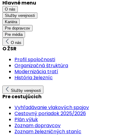
Hlavné menu
O nás
Služby verejnosti
Kariéra
Pre dopravcov
Pre média
O nás
O ŽSR
Profil spoločnosti
Organizačná štruktúra
Modernizácia tratí
História železníc
Služby verejnosti
Pre cestujúcich
Vyhľadávanie vlakových spojov
Cestovný poriadok 2025/2026
Plán výluk
Zoznam dopravcov
Zoznam železničných staníc