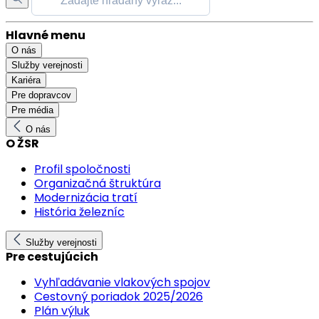
Hlavné menu
O nás
Služby verejnosti
Kariéra
Pre dopravcov
Pre média
O nás
O ŽSR
Profil spoločnosti
Organizačná štruktúra
Modernizácia tratí
História železníc
Služby verejnosti
Pre cestujúcich
Vyhľadávanie vlakových spojov
Cestovný poriadok 2025/2026
Plán výluk