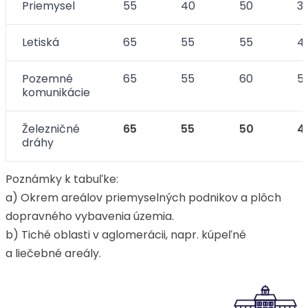
Priemysel
55
40
50
3
Letiská
65
55
55
4
Pozemné
65
55
60
5
komunikácie
Železničné
65
55
50
4
dráhy
Poznámky k tabuľke:
a) Okrem areálov priemyselných podnikov a plôch
dopravného vybavenia územia.
b) Tiché oblasti v aglomerácii, napr. kúpeľné
a liečebné areály.