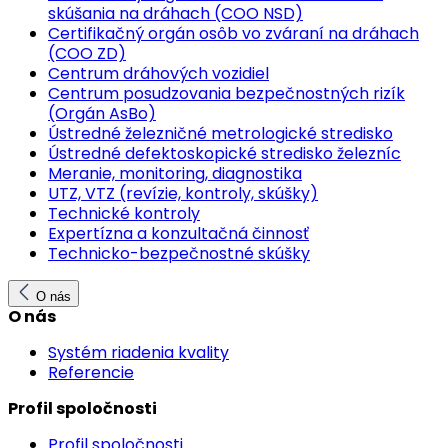
skúšania na dráhach (COO NSD)
Certifikačný orgán osôb vo zváraní na dráhach
(COO ZD)
Centrum dráhových vozidiel
Centrum posudzovania bezpečnostných rizík
(Orgán AsBo)
Ústredné železničné metrologické stredisko
Ústredné defektoskopické stredisko železníc
Meranie, monitoring, diagnostika
UTZ, VTZ (revízie, kontroly, skúšky)
Technické kontroly
Expertízna a konzultačná činnosť
Technicko-bezpečnostné skúšky
O nás
O nás
Systém riadenia kvality
Referencie
Profil spoločnosti
Profil spoločnosti