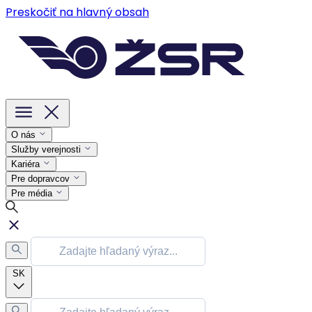
Preskočiť na hlavný obsah
O nás
Služby verejnosti
Kariéra
Pre dopravcov
Pre média
SK