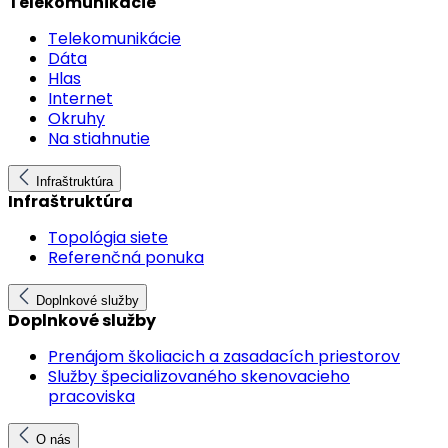
Telekomunikácie
Telekomunikácie
Dáta
Hlas
Internet
Okruhy
Na stiahnutie
Infraštruktúra
Infraštruktúra
Topológia siete
Referenčná ponuka
Doplnkové služby
Doplnkové služby
Prenájom školiacich a zasadacích priestorov
Služby špecializovaného skenovacieho
pracoviska
O nás