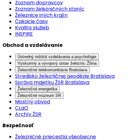
Zoznam dopravcov
Zoznam železničných staníc
Železnice iných krajín
Čakacie časy
Kvalita služieb
INSPIRE
Obchod a vzdelávanie
Ústredný inštitút vzdelávania a psychológie
Výskumný a vývojový ústav železníc Žilina
Železničné telekomunikácie Bratislava
Stredisko železničnej geodézie Bratislava
Správa majetku ŽSR Bratislava
Železničná energetika
Železničné múzeum SR
Mostný obvod
CLaO
Archív ŽSR
Bezpečnosť
Železničné priecestia všeobecne