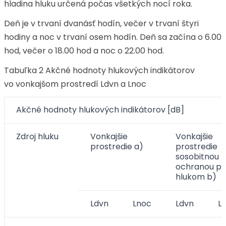
hladina hluku určená počas všetkých nocí roka.
Deň je v trvaní dvanásť hodín, večer v trvaní štyri
hodiny a noc v trvaní osem hodín. Deň sa začína o 6.00
hod, večer o 18.00 hod a noc o 22.00 hod.
Tabuľka 2 Akčné hodnoty hlukových indikátorov
vo vonkajšom prostredí Ldvn a Lnoc
Akčné hodnoty hlukových indikátorov [dB]
Zdroj hluku
Vonkajšie
Vonkajšie
prostredie a)
prostredie
sosobitnou
ochranou pr
hlukom b)
Ldvn
Lnoc
Ldvn
L