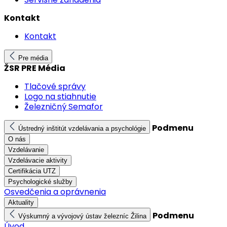
Kontakt
Kontakt
Pre média
ŽSR PRE Média
Tlačové správy
Logo na stiahnutie
Železničný Semafor
Podmenu
Ústredný inštitút vzdelávania a psychológie
O nás
Vzdelávanie
Vzdelávacie aktivity
Certifikácia UTZ
Psychologické služby
Osvedčenia a oprávnenia
Aktuality
Podmenu
Výskumný a vývojový ústav železníc Žilina
Úvod