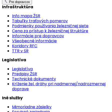
Pre dopravcov
Infraštruktúra
Info mapa ŽSR
Tabuľky traťových pomerov
Podmienky používania železničnej siete
Cena za prístup k železničnej štruktúre
Informácie pre dopravcov
Všeobecné informácie
Koridory RFC
TTR v SR
Legislatíva
Legislatíva
Predpisy ŽSR
Technické dokumenty
Kríženie žel. dráhy pri nadmernej/nadrozmernej
doprave
Iné služby
Mimoriadne zásielky
Servisné zariadenia