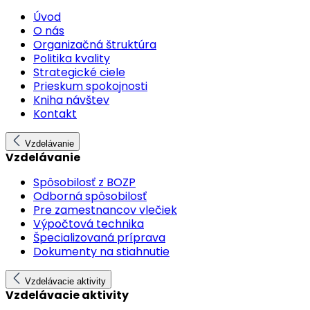
Úvod
O nás
Organizačná štruktúra
Politika kvality
Strategické ciele
Prieskum spokojnosti
Kniha návštev
Kontakt
Vzdelávanie
Vzdelávanie
Spôsobilosť z BOZP
Odborná spôsobilosť
Pre zamestnancov vlečiek
Výpočtová technika
Špecializovaná príprava
Dokumenty na stiahnutie
Vzdelávacie aktivity
Vzdelávacie aktivity