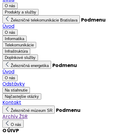
O nás
Produkty a služby
Podmenu
Železničné telekomunikácie Bratislava
Úvod
O nás
Informatika
Telekomunikácie
Infraštruktúra
Doplnkové služby
Podmenu
Železničná energetika
Úvod
O nás
Odstávky
Na stiahnutie
Najčastejšie otázky
Kontakt
Podmenu
Železničné múzeum SR
Archív ŽSR
O nás
O ÚIVP