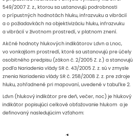
549/2007 Z. z., ktorou sa ustanovujú podrobnosti
o prípustných hodnotách hluku, infrazvuku a vibrácií
a o požiadavkách na objektivizáciu hluku, infrazvuku
a vibrácií v životnom prostredí, v platnom znení.
Akčné hodnoty hlukových indikátorov Ldvn a Lnoc,
vo vonkajšom prostredí, ktoré sa ustanovujú pre účely
osobitného predpisu (zákon č. 2/2005 Z. z.) a stanovujú
podľa Nariadenia vlády SR č. 43/2005 Z. z. sú v zmysle
znenia Nariadenia vlády SR č. 258/2008 Z. z. pre zdroje
hluku, zohľadnené pri mapovaní, uvedené v tabuľke 2.
Ldvn (hlukový indikátor pre deň, večer, noc) je hlukový
indikátor popisujúci celkové obťažovanie hlukom a je
definovaný nasledujúcim vzťahom: