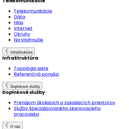
Telekomunikácie
Telekomunikácie
Dáta
Hlas
Internet
Okruhy
Na stiahnutie
Infraštruktúra
Infraštruktúra
Topológia siete
Referenčná ponuka
Doplnkové služby
Doplnkové služby
Prenájom školiacich a zasadacích priestorov
Služby špecializovaného skenovacieho
pracoviska
O nás