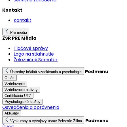
Kontakt
Kontakt
Pre média
ŽSR PRE Média
Tlačové správy
Logo na stiahnutie
Železničný Semafor
Podmenu
Ústredný inštitút vzdelávania a psychológie
O nás
Vzdelávanie
Vzdelávacie aktivity
Certifikácia UTZ
Psychologické služby
Osvedčenia a oprávnenia
Aktuality
Podmenu
Výskumný a vývojový ústav železníc Žilina
Úvod