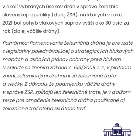
v okolí vybraných úsekov dráh v správe Železníc
slovenskej republiky (ďalej ŽSR), na ktorých v roku
2021 bol pohyb vlakových súprav vyšší ako 30 tisíc za
rok (ďalej väčšie dráhy).
Poznámka: Pomenovanie železničná dráha je prevzaté
z legislatívy pojednávajúcej o strategických hlukových
mapách a akčných plánov ochrany pred hlukom.
V súlade so znením zákona č. 513/2009 Z. z., v platnom
znení, železničnými dráhami sú železničné trate
a vlečky. Z dôvodu, že podmienku väčšie dráhy
v správe ŽSR, spĺňajú len železničné trate, je v ďalšom
texte pre označenie železničná dráha používané aj
železničná trať alebo skrátene trať.