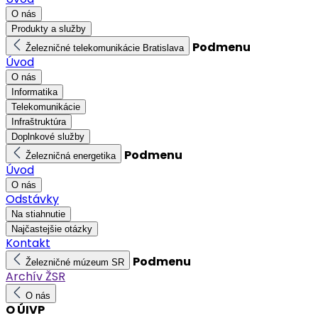
O nás
Produkty a služby
Podmenu
Železničné telekomunikácie Bratislava
Úvod
O nás
Informatika
Telekomunikácie
Infraštruktúra
Doplnkové služby
Podmenu
Železničná energetika
Úvod
O nás
Odstávky
Na stiahnutie
Najčastejšie otázky
Kontakt
Podmenu
Železničné múzeum SR
Archív ŽSR
O nás
O ÚIVP