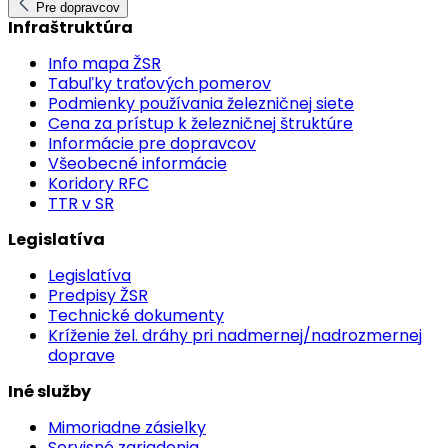
Pre dopravcov
Infraštruktúra
Info mapa ŽSR
Tabuľky traťových pomerov
Podmienky používania železničnej siete
Cena za prístup k železničnej štruktúre
Informácie pre dopravcov
Všeobecné informácie
Koridory RFC
TTR v SR
Legislatíva
Legislatíva
Predpisy ŽSR
Technické dokumenty
Kríženie žel. dráhy pri nadmernej/nadrozmernej
doprave
Iné služby
Mimoriadne zásielky
Servisné zariadenia