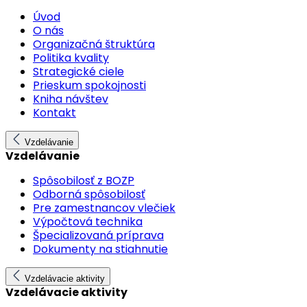
Úvod
O nás
Organizačná štruktúra
Politika kvality
Strategické ciele
Prieskum spokojnosti
Kniha návštev
Kontakt
Vzdelávanie
Vzdelávanie
Spôsobilosť z BOZP
Odborná spôsobilosť
Pre zamestnancov vlečiek
Výpočtová technika
Špecializovaná príprava
Dokumenty na stiahnutie
Vzdelávacie aktivity
Vzdelávacie aktivity