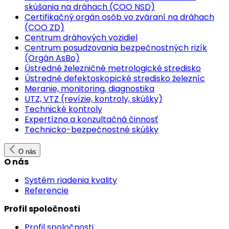
skúšania na dráhach (COO NSD)
Certifikačný orgán osôb vo zváraní na dráhach
(COO ZD)
Centrum dráhových vozidiel
Centrum posudzovania bezpečnostných rizík
(Orgán AsBo)
Ústredné železničné metrologické stredisko
Ústredné defektoskopické stredisko železníc
Meranie, monitoring, diagnostika
UTZ, VTZ (revízie, kontroly, skúšky)
Technické kontroly
Expertízna a konzultačná činnosť
Technicko-bezpečnostné skúšky
O nás
O nás
Systém riadenia kvality
Referencie
Profil spoločnosti
Profil spoločnosti