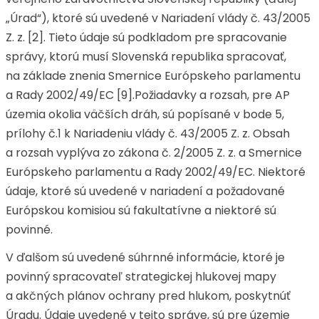
„Úrad“), ktoré sú uvedené v Nariadení vlády č. 43/2005
Z. z. [2]. Tieto údaje sú podkladom pre spracovanie
správy, ktorú musí Slovenská republika spracovať,
na základe znenia Smernice Európskeho parlamentu
a Rady 2002/49/EC [9].Požiadavky a rozsah, pre AP
územia okolia väčších dráh, sú popísané v bode 5,
prílohy č.1 k Nariadeniu vlády č. 43/2005 Z. z. Obsah
a rozsah vyplýva zo zákona č. 2/2005 Z. z. a Smernice
Európskeho parlamentu a Rady 2002/49/EC. Niektoré
údaje, ktoré sú uvedené v nariadení a požadované
Európskou komisiou sú fakultatívne a niektoré sú
povinné.
V ďalšom sú uvedené súhrnné informácie, ktoré je
povinný spracovateľ strategickej hlukovej mapy
a akčných plánov ochrany pred hlukom, poskytnúť
Úradu. Údaje uvedené v tejto správe, sú pre územie