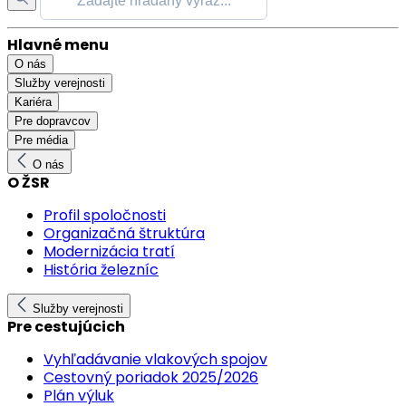
Hlavné menu
O nás
Služby verejnosti
Kariéra
Pre dopravcov
Pre média
O nás
O ŽSR
Profil spoločnosti
Organizačná štruktúra
Modernizácia tratí
História železníc
Služby verejnosti
Pre cestujúcich
Vyhľadávanie vlakových spojov
Cestovný poriadok 2025/2026
Plán výluk