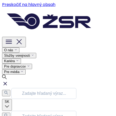
Preskočiť na hlavný obsah
O nás
Služby verejnosti
Kariéra
Pre dopravcov
Pre média
SK