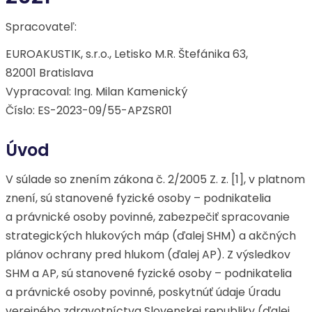
Spracovateľ:
EUROAKUSTIK, s.r.o., Letisko M.R. Štefánika 63,
82001 Bratislava
Vypracoval: Ing. Milan Kamenický
Číslo: ES-2023-09/55-APZSR01
Úvod
V súlade so znením zákona č. 2/2005 Z. z. [1], v platnom
znení, sú stanovené fyzické osoby – podnikatelia
a právnické osoby povinné, zabezpečiť spracovanie
strategických hlukových máp (ďalej SHM) a akčných
plánov ochrany pred hlukom (ďalej AP). Z výsledkov
SHM a AP, sú stanovené fyzické osoby – podnikatelia
a právnické osoby povinné, poskytnúť údaje Úradu
verejného zdravotníctva Slovenskej republiky (ďalej