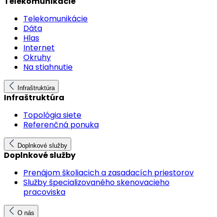
Telekomunikácie
Telekomunikácie
Dáta
Hlas
Internet
Okruhy
Na stiahnutie
Infraštruktúra
Infraštruktúra
Topológia siete
Referenčná ponuka
Doplnkové služby
Doplnkové služby
Prenájom školiacich a zasadacích priestorov
Služby špecializovaného skenovacieho
pracoviska
O nás