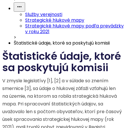
Služby verejnosti
Strategické hlukové mapy
Strategické hlukové mapy podľa prevádzky
v roku 2021
>
Štatistické údaje, ktoré sa poskytujú komisii
Štatistické údaje, ktoré
sa poskytujú komisii
V zmysle legislatívy [1], [2] a v súlade so znením
smernice [3], sa údaje o hlukovej záťaži vzťahujú len
na územie, na ktorom sa robila strategická hluková
mapa. Pri spracovaní štatistických údajov, sa
uvažovalo len s počtom obyvateľov, ktorí pre časový
úsek spracovania strategickej hlukovej mapy (rok
2021), mali trvalý pobyt zaevidovaný v Registri