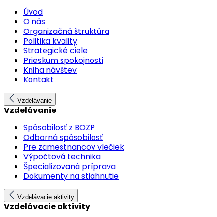
Úvod
O nás
Organizačná štruktúra
Politika kvality
Strategické ciele
Prieskum spokojnosti
Kniha návštev
Kontakt
Vzdelávanie
Vzdelávanie
Spôsobilosť z BOZP
Odborná spôsobilosť
Pre zamestnancov vlečiek
Výpočtová technika
Špecializovaná príprava
Dokumenty na stiahnutie
Vzdelávacie aktivity
Vzdelávacie aktivity