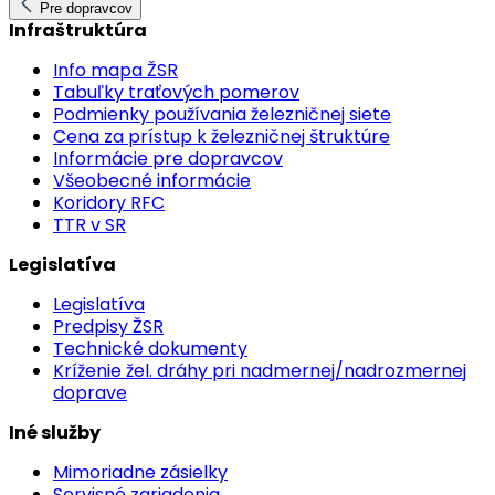
Pre dopravcov
Infraštruktúra
Info mapa ŽSR
Tabuľky traťových pomerov
Podmienky používania železničnej siete
Cena za prístup k železničnej štruktúre
Informácie pre dopravcov
Všeobecné informácie
Koridory RFC
TTR v SR
Legislatíva
Legislatíva
Predpisy ŽSR
Technické dokumenty
Kríženie žel. dráhy pri nadmernej/nadrozmernej
doprave
Iné služby
Mimoriadne zásielky
Servisné zariadenia