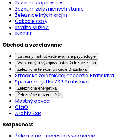
Zoznam dopravcov
Zoznam železničných staníc
Železnice iných krajín
Čakacie časy
Kvalita služieb
INSPIRE
Obchod a vzdelávanie
Ústredný inštitút vzdelávania a psychológie
Výskumný a vývojový ústav železníc Žilina
Železničné telekomunikácie Bratislava
Stredisko železničnej geodézie Bratislava
Správa majetku ŽSR Bratislava
Železničná energetika
Železničné múzeum SR
Mostný obvod
CLaO
Archív ŽSR
Bezpečnosť
Železničné priecestia všeobecne