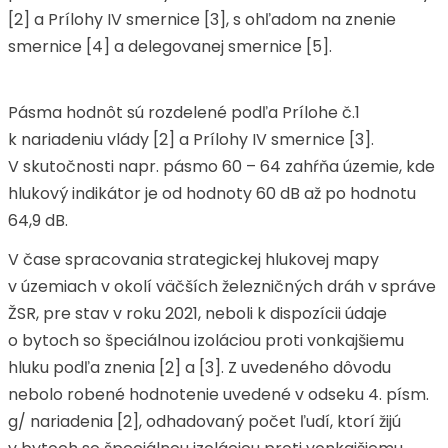
[2] a Prílohy IV smernice [3], s ohľadom na znenie
smernice [4] a delegovanej smernice [5].
Pásma hodnôt sú rozdelené podľa Prílohe č.1
k nariadeniu vlády [2] a Prílohy IV smernice [3].
V skutočnosti napr. pásmo 60 – 64 zahŕňa územie, kde
hlukový indikátor je od hodnoty 60 dB až po hodnotu
64,9 dB.
V čase spracovania strategickej hlukovej mapy
v územiach v okolí väčších železničných dráh v správe
ŽSR, pre stav v roku 2021, neboli k dispozícii údaje
o bytoch so špeciálnou izoláciou proti vonkajšiemu
hluku podľa znenia [2] a [3]. Z uvedeného dôvodu
nebolo robené hodnotenie uvedené v odseku 4. písm.
g/ nariadenia [2], odhadovaný počet ľudí, ktorí žijú