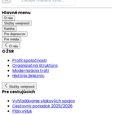
Hlavné menu
O nás
Služby verejnosti
Kariéra
Pre dopravcov
Pre média
O nás
O ŽSR
Profil spoločnosti
Organizačná štruktúra
Modernizácia tratí
História železníc
Služby verejnosti
Pre cestujúcich
Vyhľadávanie vlakových spojov
Cestovný poriadok 2025/2026
Plán výluk