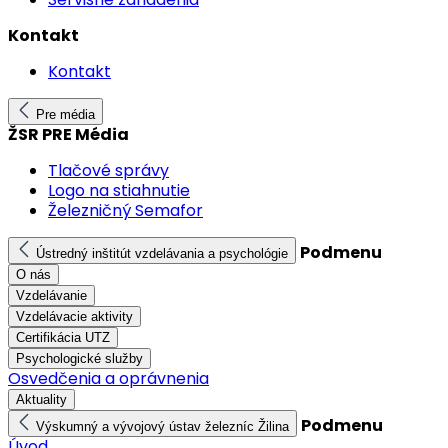
Kontakt
Kontakt
Pre média
ŽSR PRE Média
Tlačové správy
Logo na stiahnutie
Železničný Semafor
Podmenu
Ústredný inštitút vzdelávania a psychológie
O nás
Vzdelávanie
Vzdelávacie aktivity
Certifikácia UTZ
Psychologické služby
Osvedčenia a oprávnenia
Aktuality
Podmenu
Výskumný a vývojový ústav železníc Žilina
Úvod