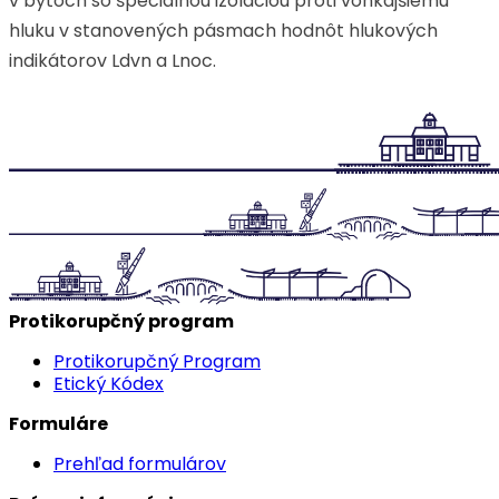
v bytoch so špeciálnou izoláciou proti vonkajšiemu
hluku v stanovených pásmach hodnôt hlukových
indikátorov Ldvn a Lnoc.
Protikorupčný program
Protikorupčný Program
Etický Kódex
Formuláre
Prehľad formulárov