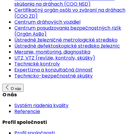
skúšania na dráhach (COO NSD)
Certifikačný orgán osôb vo zváraní na dráhach
(COO ZD)
Centrum dráhových vozidiel
Centrum posudzovania bezpečnostných rizík
(Orgán AsBo)
Ústredné železničné metrologické stredisko
Ústredné defektoskopické stredisko železníc
Meranie, monitoring, diagnostika
UTZ, VTZ (revízie, kontroly, skúšky)
Technické kontroly
Expertízna a konzultačná činnosť
Technicko-bezpečnostné skúšky
O nás
O nás
Systém riadenia kvality
Referencie
Profil spoločnosti
Profil spoločnosti