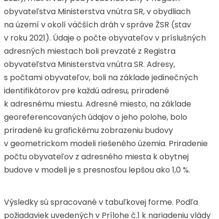
obyvateľstva Ministerstva vnútra SR, v obydliach
na území v okolí väčších dráh v správe ŽSR (stav
v roku 2021). Údaje o počte obyvateľov v príslušných
adresných miestach boli prevzaté z Registra
obyvateľstva Ministerstva vnútra SR. Adresy,
s počtami obyvateľov, boli na základe jedinečných
identifikátorov pre každú adresu, priradené
k adresnému miestu. Adresné miesto, na základe
georeferencovaných údajov o jeho polohe, bolo
priradené ku grafickému zobrazeniu budovy
v geometrickom modeli riešeného územia. Priradenie
počtu obyvateľov z adresného miesta k obytnej
budove v modeli je s presnosťou lepšou ako 1,0 %.
Výsledky sú spracované v tabuľkovej forme. Podľa
požiadaviek uvedených v Prílohe č.1 k nariadeniu vlády