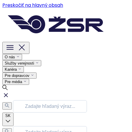
Preskočiť na hlavný obsah
O nás
Služby verejnosti
Kariéra
Pre dopravcov
Pre média
SK