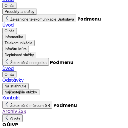
O nás
Produkty a služby
Podmenu
Železničné telekomunikácie Bratislava
Úvod
O nás
Informatika
Telekomunikácie
Infraštruktúra
Doplnkové služby
Podmenu
Železničná energetika
Úvod
O nás
Odstávky
Na stiahnutie
Najčastejšie otázky
Kontakt
Podmenu
Železničné múzeum SR
Archív ŽSR
O nás
O ÚIVP