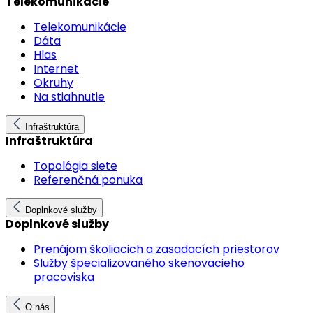
Telekomunikácie
Telekomunikácie
Dáta
Hlas
Internet
Okruhy
Na stiahnutie
Infraštruktúra
Infraštruktúra
Topológia siete
Referenčná ponuka
Doplnkové služby
Doplnkové služby
Prenájom školiacich a zasadacích priestorov
Služby špecializovaného skenovacieho
pracoviska
O nás