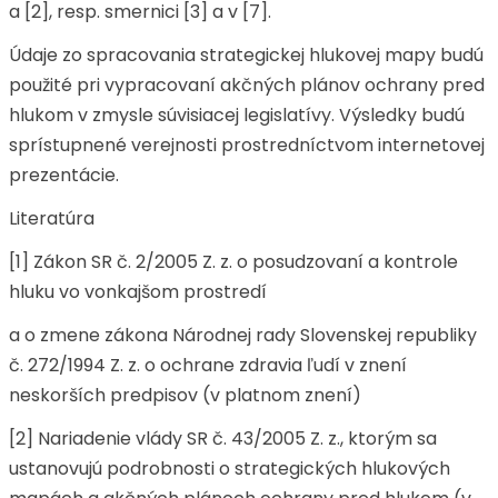
a [2], resp. smernici [3] a v [7].
Údaje zo spracovania strategickej hlukovej mapy budú
použité pri vypracovaní akčných plánov ochrany pred
hlukom v zmysle súvisiacej legislatívy. Výsledky budú
sprístupnené verejnosti prostredníctvom internetovej
prezentácie.
Literatúra
[1] Zákon SR č. 2/2005 Z. z. o posudzovaní a kontrole
hluku vo vonkajšom prostredí
a o zmene zákona Národnej rady Slovenskej republiky
č. 272/1994 Z. z. o ochrane zdravia ľudí v znení
neskorších predpisov (v platnom znení)
[2] Nariadenie vlády SR č. 43/2005 Z. z., ktorým sa
ustanovujú podrobnosti o strategických hlukových