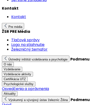
Kontakt
Kontakt
Pre média
ŽSR PRE Média
Tlačové správy
Logo na stiahnutie
Železničný Semafor
Podmenu
Ústredný inštitút vzdelávania a psychológie
O nás
Vzdelávanie
Vzdelávacie aktivity
Certifikácia UTZ
Psychologické služby
Osvedčenia a oprávnenia
Aktuality
Podmenu
Výskumný a vývojový ústav železníc Žilina
Úvod