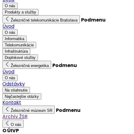
O nás
Produkty a služby
Podmenu
Železničné telekomunikácie Bratislava
Úvod
O nás
Informatika
Telekomunikácie
Infraštruktúra
Doplnkové služby
Podmenu
Železničná energetika
Úvod
O nás
Odstávky
Na stiahnutie
Najčastejšie otázky
Kontakt
Podmenu
Železničné múzeum SR
Archív ŽSR
O nás
O ÚIVP