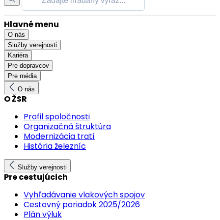
Hlavné menu
O nás
Služby verejnosti
Kariéra
Pre dopravcov
Pre média
O nás
O ŽSR
Profil spoločnosti
Organizačná štruktúra
Modernizácia tratí
História železníc
Služby verejnosti
Pre cestujúcich
Vyhľadávanie vlakových spojov
Cestovný poriadok 2025/2026
Plán výluk