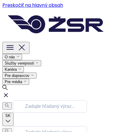
Preskočiť na hlavný obsah
O nás
Služby verejnosti
Kariéra
Pre dopravcov
Pre média
SK