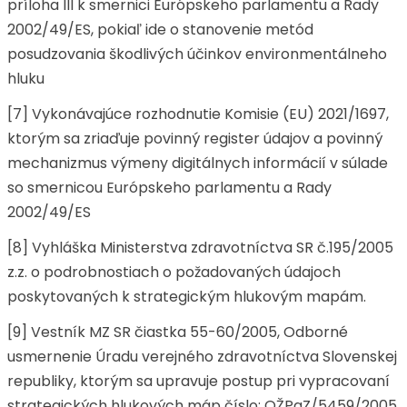
príloha III k smernici Európskeho parlamentu a Rady
2002/49/ES, pokiaľ ide o stanovenie metód
posudzovania škodlivých účinkov environmentálneho
hluku
[7] Vykonávajúce rozhodnutie Komisie (EU) 2021/1697,
ktorým sa zriaďuje povinný register údajov a povinný
mechanizmus výmeny digitálnych informácií v súlade
so smernicou Európskeho parlamentu a Rady
2002/49/ES
[8] Vyhláška Ministerstva zdravotníctva SR č.195/2005
z.z. o podrobnostiach o požadovaných údajoch
poskytovaných k strategickým hlukovým mapám.
[9] Vestník MZ SR čiastka 55-60/2005, Odborné
usmernenie Úradu verejného zdravotníctva Slovenskej
republiky, ktorým sa upravuje postup pri vypracovaní
strategických hlukových máp číslo: OŽPaZ/5459/2005