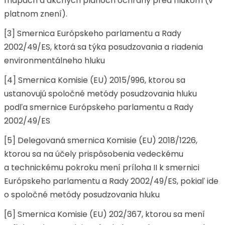
mapách a akčných plánoch ochrany pred hlukom (v
platnom znení).
[3] Smernica Európskeho parlamentu a Rady
2002/49/ES, ktorá sa týka posudzovania a riadenia
environmentálneho hluku
[4] Smernica Komisie (EU) 2015/996, ktorou sa
ustanovujú spoločné metódy posudzovania hluku
podľa smernice Európskeho parlamentu a Rady
2002/49/ES
[5] Delegovaná smernica Komisie (EU) 2018/1226,
ktorou sa na účely prispôsobenia vedeckému
a technickému pokroku mení príloha II k smernici
Európskeho parlamentu a Rady 2002/49/ES, pokiaľ ide
o spoločné metódy posudzovania hluku
[6] Smernica Komisie (EU) 202/367, ktorou sa mení