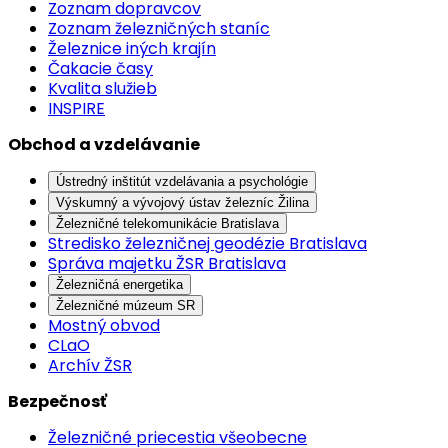
Zoznam dopravcov
Zoznam železničných staníc
Železnice iných krajín
Čakacie časy
Kvalita služieb
INSPIRE
Obchod a vzdelávanie
Ústredný inštitút vzdelávania a psychológie
Výskumný a vývojový ústav železníc Žilina
Železničné telekomunikácie Bratislava
Stredisko železničnej geodézie Bratislava
Správa majetku ŽSR Bratislava
Železničná energetika
Železničné múzeum SR
Mostný obvod
CLaO
Archív ŽSR
Bezpečnosť
Železničné priecestia všeobecne