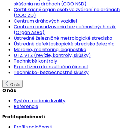
skúšania na dráhach (COO NSD)
Certifikačný orgán osôb vo zváraní na dráhach
(COO ZD)
Centrum dráhových vozidiel
Centrum posudzovania bezpečnostných rizík
(Orgán AsBo)
Ústredné železničné metrologické stredisko
Ústredné defektoskopické stredisko železníc
Meranie, monitoring, diagnostika
UTZ, VTZ (revízie, kontroly, skúšky)
Technické kontroly
Expertízna a konzultačná činnosť
Technicko-bezpečnostné skúšky
O nás
O nás
Systém riadenia kvality
Referencie
Profil spoločnosti
Profil spoločnosti