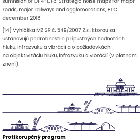
sumnision of DF4-DF8: Strategic noise maps for major
roads, major railways and agglomerations, ETC
december 2018
[14] Vyhláška MZ SR č. 549/2007 Z.z., ktorou sa
ustanovujú podrobnosti o prípustných hodnotách
hluku, infrazvuku a vibrácií a o požiadavkách
na objektivizáciu hluku, infrazvuku a vibrácií (v platnom
znení).
Protikorupčný program