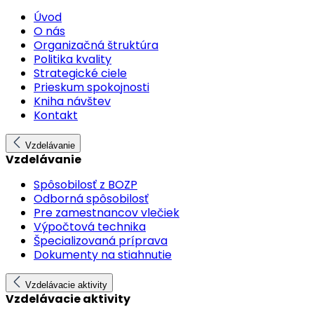
Úvod
O nás
Organizačná štruktúra
Politika kvality
Strategické ciele
Prieskum spokojnosti
Kniha návštev
Kontakt
Vzdelávanie
Vzdelávanie
Spôsobilosť z BOZP
Odborná spôsobilosť
Pre zamestnancov vlečiek
Výpočtová technika
Špecializovaná príprava
Dokumenty na stiahnutie
Vzdelávacie aktivity
Vzdelávacie aktivity