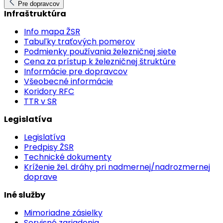
Pre dopravcov
Infraštruktúra
Info mapa ŽSR
Tabuľky traťových pomerov
Podmienky používania železničnej siete
Cena za prístup k železničnej štruktúre
Informácie pre dopravcov
Všeobecné informácie
Koridory RFC
TTR v SR
Legislatíva
Legislatíva
Predpisy ŽSR
Technické dokumenty
Kríženie žel. dráhy pri nadmernej/nadrozmernej
doprave
Iné služby
Mimoriadne zásielky
Servisné zariadenia