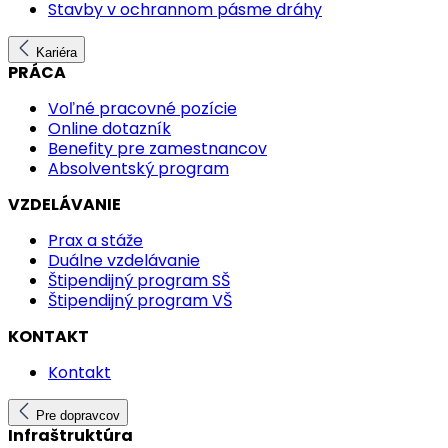
Stavby v ochrannom pásme dráhy
Kariéra
PRÁCA
Voľné pracovné pozície
Online dotazník
Benefity pre zamestnancov
Absolventský program
VZDELÁVANIE
Prax a stáže
Duálne vzdelávanie
Štipendijný program SŠ
Štipendijný program VŠ
KONTAKT
Kontakt
Pre dopravcov
Infraštruktúra