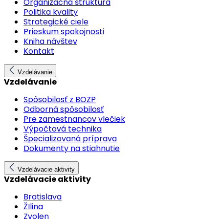
Organizačná štruktúra
Politika kvality
Strategické ciele
Prieskum spokojnosti
Kniha návštev
Kontakt
Vzdelávanie
Vzdelávanie
Spôsobilosť z BOZP
Odborná spôsobilosť
Pre zamestnancov vlečiek
Výpočtová technika
Špecializovaná príprava
Dokumenty na stiahnutie
Vzdelávacie aktivity
Vzdelávacie aktivity
Bratislava
ŽIlina
Zvolen