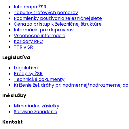
Info mapa ŽSR
Tabuľky traťových pomerov
Podmienky používania železničnej siete
Cena za prístup k železničnej štruktúre
Informácie pre dopravcov
Všeobecné informácie
Koridory RFC
TTR v SR
Legislatíva
Legislatíva
Predpisy ŽSR
Technické dokumenty
Kríženie žel. dráhy pri nadmernej/nadrozmernej d
Iné služby
Mimoriadne zásielky
Servisné zariadenia
Kontakt