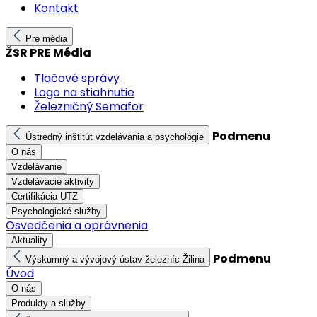
Kontakt
Pre média
ŽSR PRE Média
Tlačové správy
Logo na stiahnutie
Železničný Semafor
Podmenu
Ústredný inštitút vzdelávania a psychológie
O nás
Vzdelávanie
Vzdelávacie aktivity
Certifikácia UTZ
Psychologické služby
Osvedčenia a oprávnenia
Aktuality
Podmenu
Výskumný a vývojový ústav železníc Žilina
Úvod
O nás
Produkty a služby