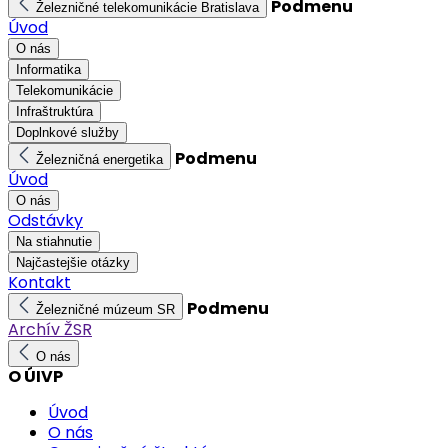
Podmenu
Železničné telekomunikácie Bratislava
Úvod
O nás
Informatika
Telekomunikácie
Infraštruktúra
Doplnkové služby
Podmenu
Železničná energetika
Úvod
O nás
Odstávky
Na stiahnutie
Najčastejšie otázky
Kontakt
Podmenu
Železničné múzeum SR
Archív ŽSR
O nás
O ÚIVP
Úvod
O nás