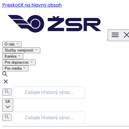
Preskočiť na hlavný obsah
O nás
Služby verejnosti
Kariéra
Pre dopravcov
Pre média
SK