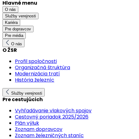
Hlavné menu
O nás
Služby verejnosti
Kariéra
Pre dopravcov
Pre média
O nás
O ŽSR
Profil spoločnosti
Organizačná štruktúra
Modernizácia tratí
História železníc
Služby verejnosti
Pre cestujúcich
Vyhľadávanie vlakových spojov
Cestovný poriadok 2025/2026
Plán výluk
Zoznam dopravcov
Zoznam železničných staníc