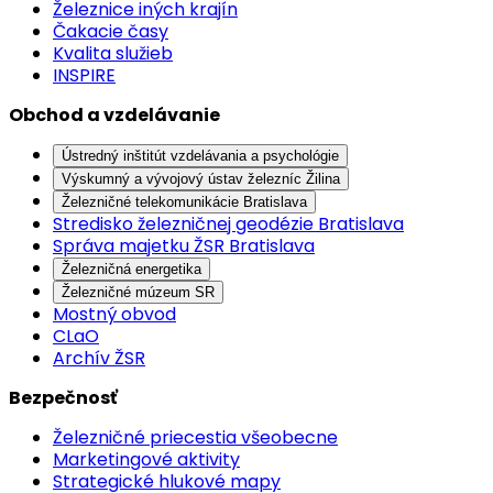
Železnice iných krajín
Čakacie časy
Kvalita služieb
INSPIRE
Obchod a vzdelávanie
Ústredný inštitút vzdelávania a psychológie
Výskumný a vývojový ústav železníc Žilina
Železničné telekomunikácie Bratislava
Stredisko železničnej geodézie Bratislava
Správa majetku ŽSR Bratislava
Železničná energetika
Železničné múzeum SR
Mostný obvod
CLaO
Archív ŽSR
Bezpečnosť
Železničné priecestia všeobecne
Marketingové aktivity
Strategické hlukové mapy