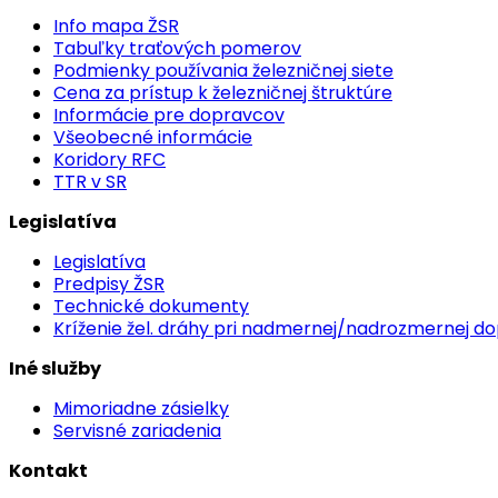
Info mapa ŽSR
Tabuľky traťových pomerov
Podmienky používania železničnej siete
Cena za prístup k železničnej štruktúre
Informácie pre dopravcov
Všeobecné informácie
Koridory RFC
TTR v SR
Legislatíva
Legislatíva
Predpisy ŽSR
Technické dokumenty
Kríženie žel. dráhy pri nadmernej/nadrozmernej d
Iné služby
Mimoriadne zásielky
Servisné zariadenia
Kontakt