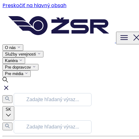
Preskočiť na hlavný obsah
O nás
Služby verejnosti
Kariéra
Pre dopravcov
Pre média
SK