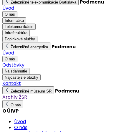
Podmenu
Železničné telekomunikácie Bratislava
Úvod
O nás
Informatika
Telekomunikácie
Infraštruktúra
Doplnkové služby
Podmenu
Železničná energetika
Úvod
O nás
Odstávky
Na stiahnutie
Najčastejšie otázky
Kontakt
Podmenu
Železničné múzeum SR
Archív ŽSR
O nás
O ÚIVP
Úvod
O nás