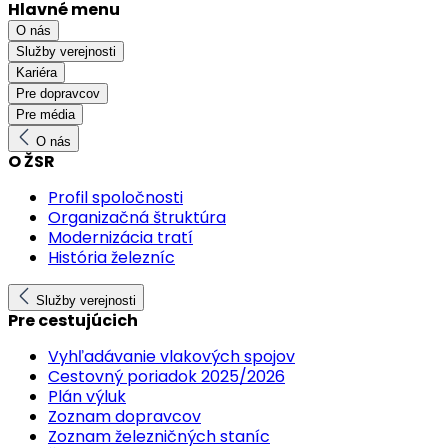
Hlavné menu
O nás
Služby verejnosti
Kariéra
Pre dopravcov
Pre média
O nás
O ŽSR
Profil spoločnosti
Organizačná štruktúra
Modernizácia tratí
História železníc
Služby verejnosti
Pre cestujúcich
Vyhľadávanie vlakových spojov
Cestovný poriadok 2025/2026
Plán výluk
Zoznam dopravcov
Zoznam železničných staníc