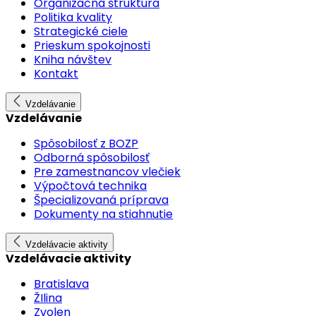
Organizačná štruktúra
Politika kvality
Strategické ciele
Prieskum spokojnosti
Kniha návštev
Kontakt
Vzdelávanie
Vzdelávanie
Spôsobilosť z BOZP
Odborná spôsobilosť
Pre zamestnancov vlečiek
Výpočtová technika
Špecializovaná príprava
Dokumenty na stiahnutie
Vzdelávacie aktivity
Vzdelávacie aktivity
Bratislava
ŽIlina
Zvolen