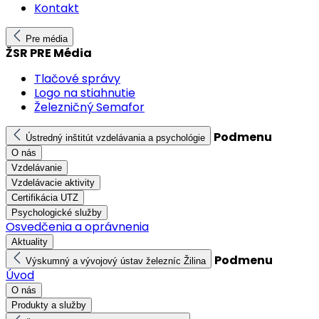
Kontakt
Pre média
ŽSR PRE Média
Tlačové správy
Logo na stiahnutie
Železničný Semafor
Podmenu
Ústredný inštitút vzdelávania a psychológie
O nás
Vzdelávanie
Vzdelávacie aktivity
Certifikácia UTZ
Psychologické služby
Osvedčenia a oprávnenia
Aktuality
Podmenu
Výskumný a vývojový ústav železníc Žilina
Úvod
O nás
Produkty a služby