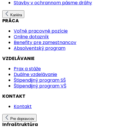
Stavby v ochrannom pásme dráhy
Kariéra
PRÁCA
Voľné pracovné pozície
Online dotazník
Benefity pre zamestnancov
Absolventský program
VZDELÁVANIE
Prax a stáže
Duálne vzdelávanie
Štipendijný program SŠ
Štipendijný program VŠ
KONTAKT
Kontakt
Pre dopravcov
Infraštruktúra