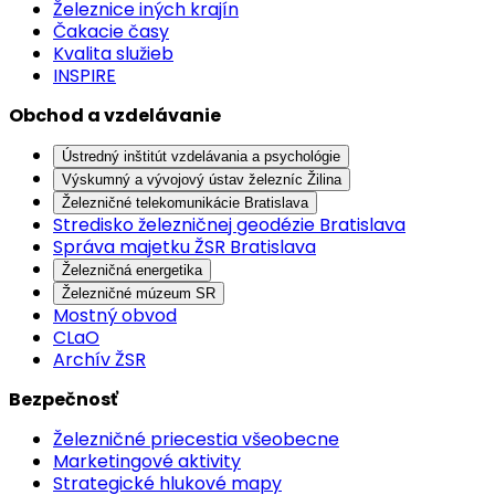
Železnice iných krajín
Čakacie časy
Kvalita služieb
INSPIRE
Obchod a vzdelávanie
Ústredný inštitút vzdelávania a psychológie
Výskumný a vývojový ústav železníc Žilina
Železničné telekomunikácie Bratislava
Stredisko železničnej geodézie Bratislava
Správa majetku ŽSR Bratislava
Železničná energetika
Železničné múzeum SR
Mostný obvod
CLaO
Archív ŽSR
Bezpečnosť
Železničné priecestia všeobecne
Marketingové aktivity
Strategické hlukové mapy