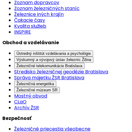
Zoznam dopravcov
Zoznam železničných staníc
Železnice iných krajín
Čakacie časy
Kvalita služieb
INSPIRE
Obchod a vzdelávanie
Ústredný inštitút vzdelávania a psychológie
Výskumný a vývojový ústav železníc Žilina
Železničné telekomunikácie Bratislava
Stredisko železničnej geodézie Bratislava
Správa majetku ŽSR Bratislava
Železničná energetika
Železničné múzeum SR
Mostný obvod
CLaO
Archív ŽSR
Bezpečnosť
Železničné priecestia všeobecne