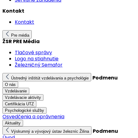
Kontakt
Kontakt
Pre média
ŽSR PRE Média
Tlačové správy
Logo na stiahnutie
Železničný Semafor
Podmenu
Ústredný inštitút vzdelávania a psychológie
O nás
Vzdelávanie
Vzdelávacie aktivity
Certifikácia UTZ
Psychologické služby
Osvedčenia a oprávnenia
Aktuality
Podmenu
Výskumný a vývojový ústav železníc Žilina
Úvod