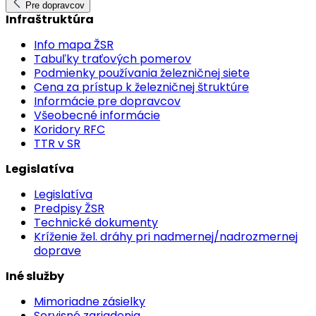
Pre dopravcov
Infraštruktúra
Info mapa ŽSR
Tabuľky traťových pomerov
Podmienky používania železničnej siete
Cena za prístup k železničnej štruktúre
Informácie pre dopravcov
Všeobecné informácie
Koridory RFC
TTR v SR
Legislatíva
Legislatíva
Predpisy ŽSR
Technické dokumenty
Kríženie žel. dráhy pri nadmernej/nadrozmernej
doprave
Iné služby
Mimoriadne zásielky
Servisné zariadenia