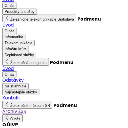
O nás
Produkty a služby
Podmenu
Železničné telekomunikácie Bratislava
Úvod
O nás
Informatika
Telekomunikácie
Infraštruktúra
Doplnkové služby
Podmenu
Železničná energetika
Úvod
O nás
Odstávky
Na stiahnutie
Najčastejšie otázky
Kontakt
Podmenu
Železničné múzeum SR
Archív ŽSR
O nás
O ÚIVP