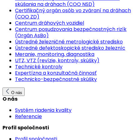
skúšania na dráhach (COO NSD)
Certifikačný orgán osôb vo zváraní na dráhach
(COO ZD)
Centrum dráhových vozidiel
Centrum posudzovania bezpečnostných rizík
(Orgán AsBo)
Ústredné železničné metrologické stredisko
Ústredné defektoskopické stredisko železníc
Meranie, monitoring, diagnostika
UTZ, VTZ (revízie, kontroly, skúšky)
Technické kontroly
Expertízna a konzultačná činnosť
Technicko-bezpečnostné skúšky
O nás
O nás
Systém riadenia kvality
Referencie
Profil spoločnosti
Profil spoločnosti