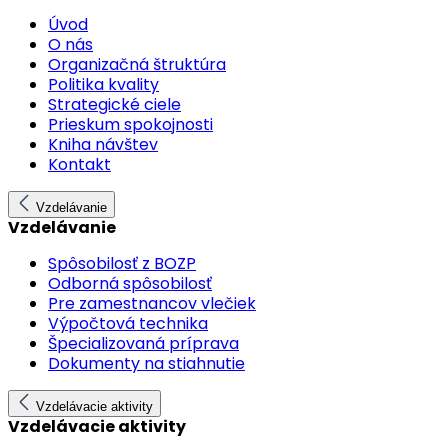
Úvod
O nás
Organizačná štruktúra
Politika kvality
Strategické ciele
Prieskum spokojnosti
Kniha návštev
Kontakt
Vzdelávanie
Vzdelávanie
Spôsobilosť z BOZP
Odborná spôsobilosť
Pre zamestnancov vlečiek
Výpočtová technika
Špecializovaná príprava
Dokumenty na stiahnutie
Vzdelávacie aktivity
Vzdelávacie aktivity