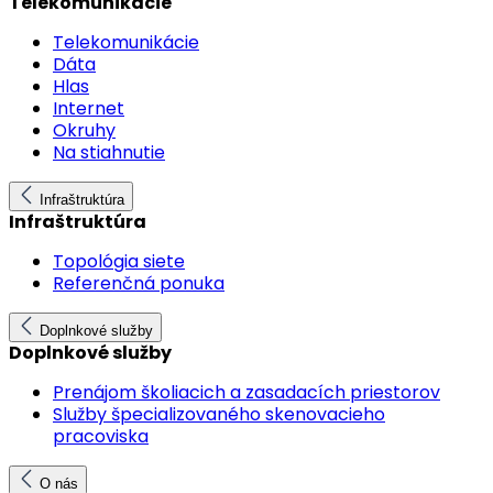
Telekomunikácie
Telekomunikácie
Dáta
Hlas
Internet
Okruhy
Na stiahnutie
Infraštruktúra
Infraštruktúra
Topológia siete
Referenčná ponuka
Doplnkové služby
Doplnkové služby
Prenájom školiacich a zasadacích priestorov
Služby špecializovaného skenovacieho
pracoviska
O nás