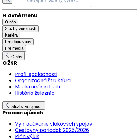
Hlavné menu
O nás
Služby verejnosti
Kariéra
Pre dopravcov
Pre média
O nás
O ŽSR
Profil spoločnosti
Organizačná štruktúra
Modernizácia tratí
História železníc
Služby verejnosti
Pre cestujúcich
Vyhľadávanie vlakových spojov
Cestovný poriadok 2025/2026
Plán výluk