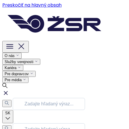
Preskočiť na hlavný obsah
O nás
Služby verejnosti
Kariéra
Pre dopravcov
Pre média
SK