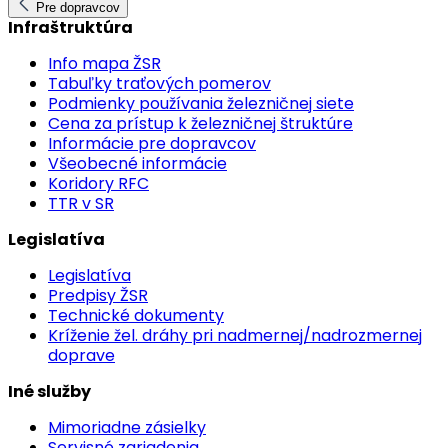
Pre dopravcov
Infraštruktúra
Info mapa ŽSR
Tabuľky traťových pomerov
Podmienky používania železničnej siete
Cena za prístup k železničnej štruktúre
Informácie pre dopravcov
Všeobecné informácie
Koridory RFC
TTR v SR
Legislatíva
Legislatíva
Predpisy ŽSR
Technické dokumenty
Kríženie žel. dráhy pri nadmernej/nadrozmernej
doprave
Iné služby
Mimoriadne zásielky
Servisné zariadenia