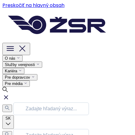
Preskočiť na hlavný obsah
O nás
Služby verejnosti
Kariéra
Pre dopravcov
Pre média
SK