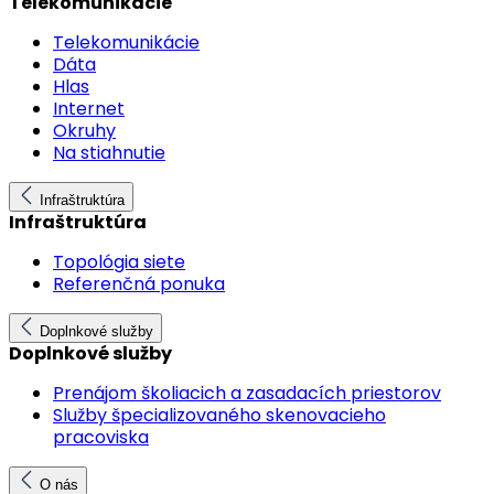
Telekomunikácie
Telekomunikácie
Dáta
Hlas
Internet
Okruhy
Na stiahnutie
Infraštruktúra
Infraštruktúra
Topológia siete
Referenčná ponuka
Doplnkové služby
Doplnkové služby
Prenájom školiacich a zasadacích priestorov
Služby špecializovaného skenovacieho
pracoviska
O nás