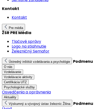
Kontakt
Kontakt
Pre média
ŽSR PRE Média
Tlačové správy
Logo na stiahnutie
Železničný Semafor
Podmenu
Ústredný inštitút vzdelávania a psychológie
O nás
Vzdelávanie
Vzdelávacie aktivity
Certifikácia UTZ
Psychologické služby
Osvedčenia a oprávnenia
Aktuality
Podmenu
Výskumný a vývojový ústav železníc Žilina
Úvod