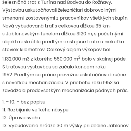
železničná trať z Turína nad Bodvou do Rožňavy.
Výstavbu uskutočňovali železničiari dobrovoľnými
smenami, zostavenými z pracovníkov všetkých skupín.
Nová vybudovaná trať s celkovou dĺžkou 35 km,
s Jablonovským tunelom dĺžkou 3120 m, s početnými
objektmi skrátila predtým existujúce trate o niekoľko
stoviek kilometrov. Celkový objem výkopov bol
3
1.132.000 m3 z ktorého 560.000 m
bolo v skalnej pôde.
S traťovou výstavbou sa začalo koncom roku
1952. Predtým sa práce prevažne uskutočňovali ručne
s neveľkou mechanizáciou. V priebehu roku 1953 sa
zavádzala predovšetkým mechanizácia pôdnych prác.
1. – 10. – bez popisu
11. Rozbíjanie veľkého násypu
12. Úprava svahu
13. Vybudovanie hrádze 30 m výšky pri dedine Jablonov