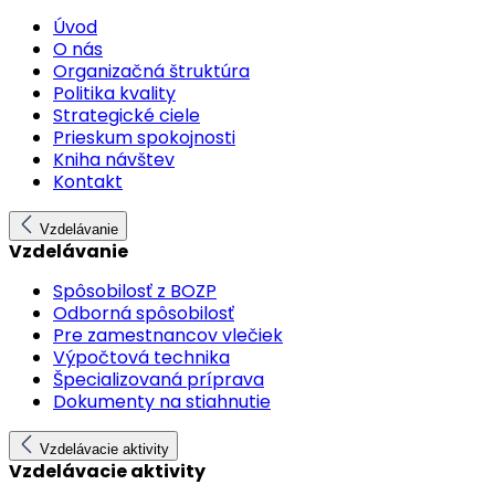
Úvod
O nás
Organizačná štruktúra
Politika kvality
Strategické ciele
Prieskum spokojnosti
Kniha návštev
Kontakt
Vzdelávanie
Vzdelávanie
Spôsobilosť z BOZP
Odborná spôsobilosť
Pre zamestnancov vlečiek
Výpočtová technika
Špecializovaná príprava
Dokumenty na stiahnutie
Vzdelávacie aktivity
Vzdelávacie aktivity