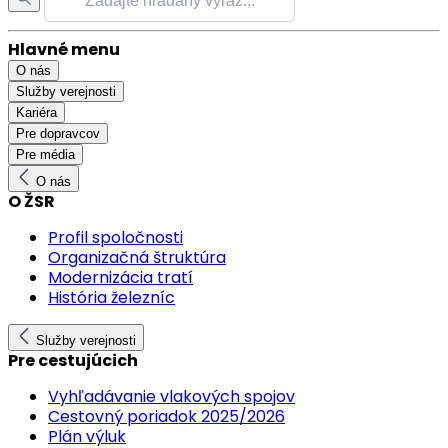
Hlavné menu
O nás
Služby verejnosti
Kariéra
Pre dopravcov
Pre média
O nás
O ŽSR
Profil spoločnosti
Organizačná štruktúra
Modernizácia tratí
História železníc
Služby verejnosti
Pre cestujúcich
Vyhľadávanie vlakových spojov
Cestovný poriadok 2025/2026
Plán výluk