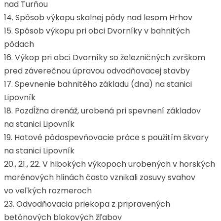
nad Turňou
14. Spôsob výkopu skalnej pôdy nad lesom Hrhov
15. Spôsob výkopu pri obci Dvorníky v bahnitých
pôdach
16. Výkop pri obci Dvorníky so železničných zvrškom
pred záverečnou úpravou odvodňovacej stavby
17. Spevnenie bahnitého základu (dna) na stanici
Lipovník
18. Pozdĺžna drenáž, urobená pri spevnení základov
na stanici Lipovník
19. Hotové pôdospevňovacie práce s použitím škvary
na stanici Lipovník
20., 21., 22. V hlbokých výkopoch urobených v horských
morénových hlinách často vznikali zosuvy svahov
vo veľkých rozmeroch
23. Odvodňovacia priekopa z pripravených
betónových blokových žľabov