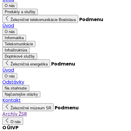
O nás
Produkty a služby
Podmenu
Železničné telekomunikácie Bratislava
Úvod
O nás
Informatika
Telekomunikácie
Infraštruktúra
Doplnkové služby
Podmenu
Železničná energetika
Úvod
O nás
Odstávky
Na stiahnutie
Najčastejšie otázky
Kontakt
Podmenu
Železničné múzeum SR
Archív ŽSR
O nás
O ÚIVP