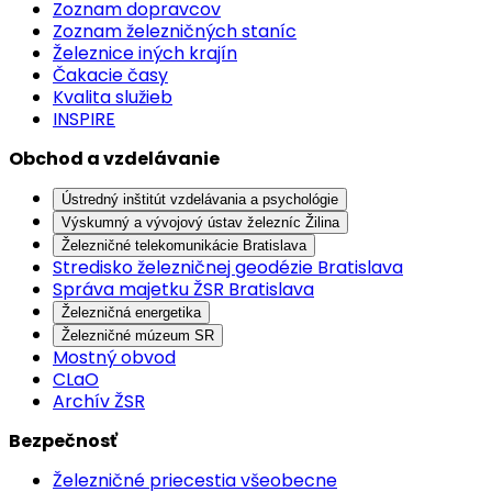
Zoznam dopravcov
Zoznam železničných staníc
Železnice iných krajín
Čakacie časy
Kvalita služieb
INSPIRE
Obchod a vzdelávanie
Ústredný inštitút vzdelávania a psychológie
Výskumný a vývojový ústav železníc Žilina
Železničné telekomunikácie Bratislava
Stredisko železničnej geodézie Bratislava
Správa majetku ŽSR Bratislava
Železničná energetika
Železničné múzeum SR
Mostný obvod
CLaO
Archív ŽSR
Bezpečnosť
Železničné priecestia všeobecne