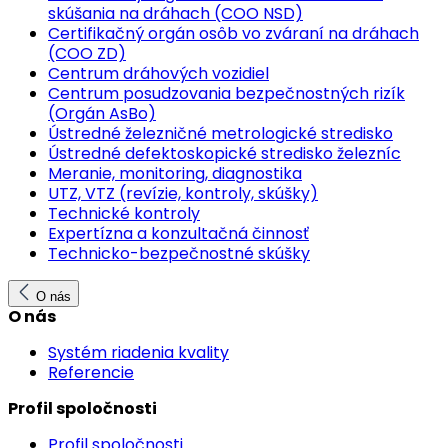
skúšania na dráhach (COO NSD)
Certifikačný orgán osôb vo zváraní na dráhach
(COO ZD)
Centrum dráhových vozidiel
Centrum posudzovania bezpečnostných rizík
(Orgán AsBo)
Ústredné železničné metrologické stredisko
Ústredné defektoskopické stredisko železníc
Meranie, monitoring, diagnostika
UTZ, VTZ (revízie, kontroly, skúšky)
Technické kontroly
Expertízna a konzultačná činnosť
Technicko-bezpečnostné skúšky
O nás
O nás
Systém riadenia kvality
Referencie
Profil spoločnosti
Profil spoločnosti