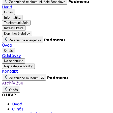
Podmenu
Železničné telekomunikácie Bratislava
Úvod
O nás
Informatika
Telekomunikácie
Infraštruktúra
Doplnkové služby
Podmenu
Železničná energetika
Úvod
O nás
Odstávky
Na stiahnutie
Najčastejšie otázky
Kontakt
Podmenu
Železničné múzeum SR
Archív ŽSR
O nás
O ÚIVP
Úvod
O nás