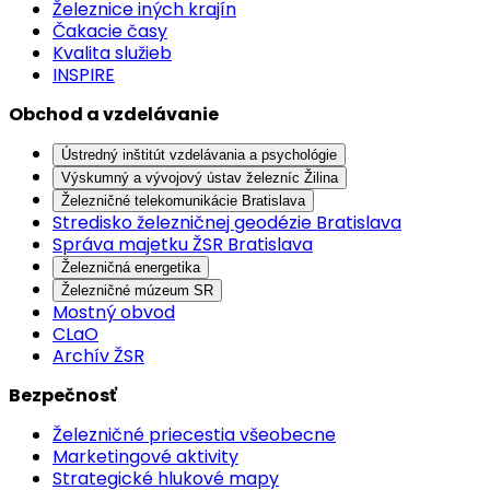
Železnice iných krajín
Čakacie časy
Kvalita služieb
INSPIRE
Obchod a vzdelávanie
Ústredný inštitút vzdelávania a psychológie
Výskumný a vývojový ústav železníc Žilina
Železničné telekomunikácie Bratislava
Stredisko železničnej geodézie Bratislava
Správa majetku ŽSR Bratislava
Železničná energetika
Železničné múzeum SR
Mostný obvod
CLaO
Archív ŽSR
Bezpečnosť
Železničné priecestia všeobecne
Marketingové aktivity
Strategické hlukové mapy