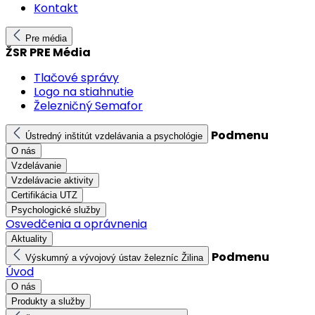
Kontakt
Pre média
ŽSR PRE Média
Tlačové správy
Logo na stiahnutie
Železničný Semafor
Podmenu
Ústredný inštitút vzdelávania a psychológie
O nás
Vzdelávanie
Vzdelávacie aktivity
Certifikácia UTZ
Psychologické služby
Osvedčenia a oprávnenia
Aktuality
Podmenu
Výskumný a vývojový ústav železníc Žilina
Úvod
O nás
Produkty a služby