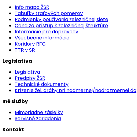
Info mapa ŽSR
Tabuľky traťových pomerov
Podmienky používania železničnej siete
Cena za prístup k železničnej štruktúre
Informácie pre dopravcov
Všeobecné informácie
Koridory RFC
TTR v SR
Legislatíva
Legislatíva
Predpisy ŽSR
Technické dokumenty
Kríženie žel. dráhy pri nadmernej/nadrozmernej d
Iné služby
Mimoriadne zásielky
Servisné zariadenia
Kontakt