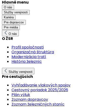
Hlavné menu
O nás
Služby verejnosti
Kariéra
Pre dopravcov
Pre média
O nás
O ŽSR
Profil spoločnosti
Organizačná štruktúra
Modernizácia tratí
História železníc
Služby verejnosti
Pre cestujúcich
Vyhľadávanie vlakových spojov
Cestovný poriadok 2025/2026
Plán výluk
Zoznam dopravcov
Zoznam železničných staníc