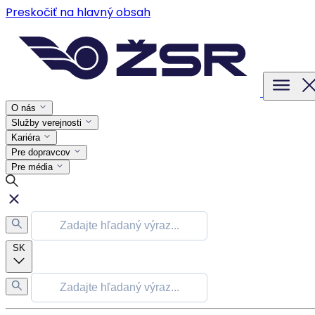
Preskočiť na hlavný obsah
O nás
Služby verejnosti
Kariéra
Pre dopravcov
Pre média
SK