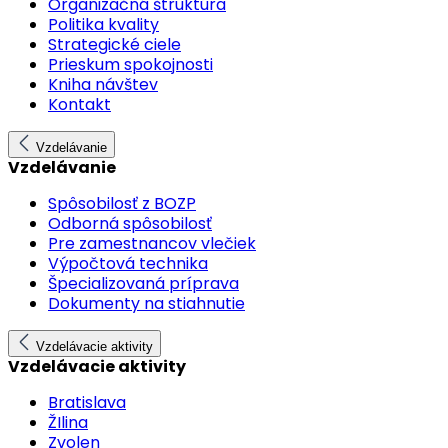
Organizačná štruktúra
Politika kvality
Strategické ciele
Prieskum spokojnosti
Kniha návštev
Kontakt
Vzdelávanie
Vzdelávanie
Spôsobilosť z BOZP
Odborná spôsobilosť
Pre zamestnancov vlečiek
Výpočtová technika
Špecializovaná príprava
Dokumenty na stiahnutie
Vzdelávacie aktivity
Vzdelávacie aktivity
Bratislava
ŽIlina
Zvolen