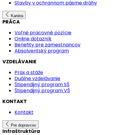
Stavby v ochrannom pásme dráhy
Kariéra
PRÁCA
Voľné pracovné pozície
Online dotazník
Benefity pre zamestnancov
Absolventský program
VZDELÁVANIE
Prax a stáže
Duálne vzdelávanie
Štipendijný program SŠ
Štipendijný program VŠ
KONTAKT
Kontakt
Pre dopravcov
Infraštruktúra